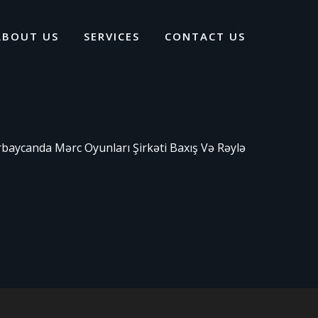
ABOUT US
SERVICES
CONTACT US
rbaycanda Mərc Oyunları Şirkəti Baxış Və Rəylə