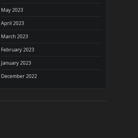
May 2023
April 2023
March 2023
February 2023
January 2023
December 2022