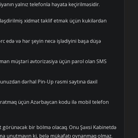
iyanın yalnız telefonla həyata keçirilməsidir.
ləşdirilmiş xidmət təklif etmək üçün kukilərdən
rc edə və hər şeyin necə işlədiyini başa düşə
zaman müştəri avtorizasiya üçün parol olan SMS
nunuzdan dərhal Pin-Up rəsmi saytına daxil
yaratmaq üçün Azərbaycan kodu ilə mobil telefon
 görünəcək bir bölmə olacaq. Onu Şəxsi Kabinetdə
a unutmayın ki, belə mükafatı oynanmaq olmaz.