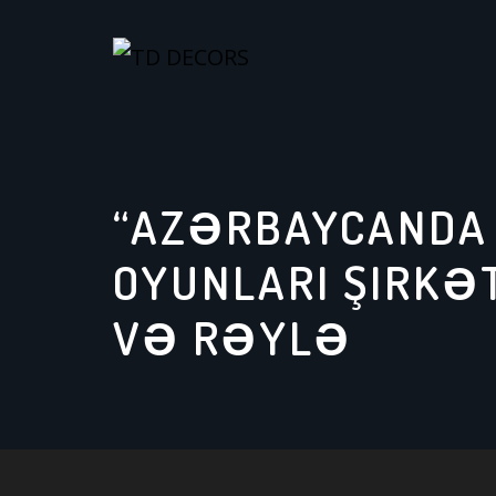
Skip
to
content
“AZƏRBAYCANDA
OYUNLARI ŞIRKƏT
VƏ RƏYLƏ