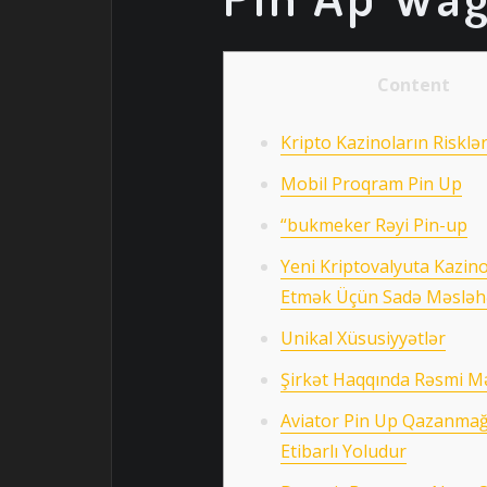
Content
Kripto Kazinoların Risklər
Mobil Proqram Pin Up
“bukmeker Rəyi Pin-up
Yeni Kriptovalyuta Kazino
Etmək Üçün Sadə Məsləh
Unikal Xüsusiyyətlər
Şirkət Haqqında Rəsmi M
Aviator Pin Up Qazanma
Etibarlı Yoludur