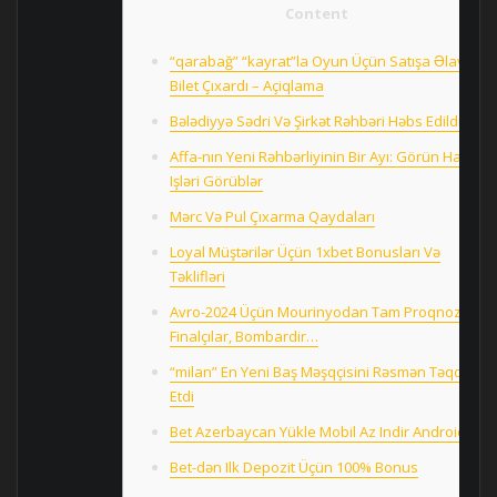
Content
“qarabağ” “kayrat”la Oyun Üçün Satışa Əlavə
Bilet Çıxardı – Açiqlama
Bələdiyyə Sədri Və Şirkət Rəhbəri Həbs Edildi
Affa-nın Yeni Rəhbərliyinin Bir Ayı: Görün Hansı
Işləri Görüblər
Mərc Və Pul Çıxarma Qaydaları
Loyal Müştərilər Üçün 1xbet Bonusları Və
Təklifləri
Avro-2024 Üçün Mourinyodan Tam Proqnoz:
Finalçılar, Bombardir…
“milan” En Yeni Baş Məşqçisini Rəsmən Təqdim
Etdi
Bet Azerbaycan Yükle Mobil Az Indir Android Ios
Bet-dən Ilk Depozit Üçün 100% Bonus