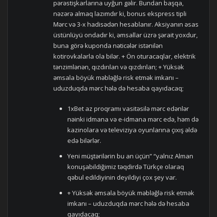
pərəstişkarlarına uyğun gəlir. Bundan başqa,
nəzərə almaq lazımdır ki, bonus ekspress tipli
Mərc və 3-x hadisədən hesablanır. Aksiyanın əsas
üstünlüyü ondadır ki, əmsallar üzrə şərait yoxdur,
buna görə kuponda nəticələr istənilən
kotirovkalarla ola bilər. + Ön oturacaqlar, elektrik
tənzimlənən, qızdırılan və qızdırılan; + Yüksək
əmsala böyük məbləğlə risk etmək imkanı –
uduzduqda mərc hələ də hesaba qayıdacaq;
1xBet az proqramı vasitəsilə mərc edənlər
nəinki idmana və e-idmana mərc edə, həm də
kazinolara və televiziya oyunlarına çıxış əldə
edə bilərlər.
Yeni müştərilərin bu an üçün” “yalnız Alman
konuşabildiğimiz təqdirdə Türkçe olaraq
qəbul edildiyinin deyildiyi çox şey var.
+ Yüksək əmsala böyük məbləğlə risk etmək
imkanı – uduzduqda mərc hələ də hesaba
qayıdacaq;