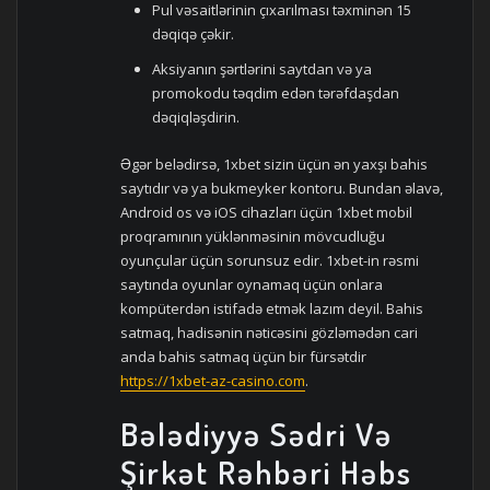
Pul vəsaitlərinin çıxarılması təxminən 15
dəqiqə çəkir.
Aksiyanın şərtlərini saytdan və ya
promokodu təqdim edən tərəfdaşdan
dəqiqləşdirin.
Əgər belədirsə, 1xbet sizin üçün ən yaxşı bahis
saytıdır və ya bukmеykеr kontoru. Bundan əlavə,
Android os və iOS cihazları üçün 1xbet mobil
proqramının yüklənməsinin mövcudluğu
oyunçular üçün sorunsuz edir. 1xbet-in rəsmi
saytında oyunlar oynamaq üçün onlara
kompüterdən istifadə etmək lazım deyil. Bahis
satmaq, hadisənin nəticəsini gözləmədən cari
anda bahis satmaq üçün bir fürsətdir
https://1xbet-az-casino.com
.
Bələdiyyə Sədri Və
Şirkət Rəhbəri Həbs