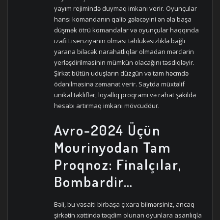
yayım rejimində duymaq imkanı verir. Oyunçular
hansı komandanın qalib gələcəyini ən əla başa
düşmək ötrü komandalar və oyunçular haqqında
izafi Lisenziyanın olması təhlükəsizliklə bağlı
yarana biləcək narahatlıqlar olmadan mərclərin
yerləşdirilməsinin mümkün olacağını təsdiqləyir.
Şirkət bütün uduşların düzgün və tam həcmdə
ödənilməsinə zəmanət verir. Saytda müxtəlif
unikal təkliflər, loyallıq proqramı və rahat şəkildə
hesabı artırmaq imkanı mövcuddur.
Avro-2024 Üçün
Mourinyodan Tam
Proqnoz: Finalçılar,
Bombardir…
Bəli, bu vəsaiti birbaşa çıxara bilmərsiniz, ancaq
şirkətin xəttində təqdim olunan oyunlara asanlıqla