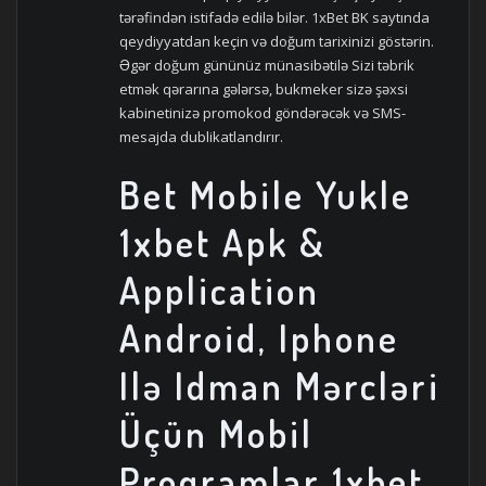
tərəfindən istifadə edilə bilər. 1xBet BK saytında
qeydiyyatdan keçin və doğum tarixinizi göstərin.
Əgər doğum gününüz münasibətilə Sizi təbrik
etmək qərarına gələrsə, bukmeker sizə şəxsi
kabinetinizə promokod göndərəcək və SMS-
mesajda dublikatlandırır.
Bet Mobile Yukle
1xbet Apk &
Application
Android, Iphone
Ilə Idman Mərcləri
Üçün Mobil
Proqramlar 1xbet