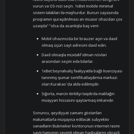
vurun və OS-nizi seçin. 1xBet mobile minimal
sistem tələbləri ilə məşhurdur. Bunun sayəsində
proqramın quraşdırılması ən müasir cihazdan çox
uzaqda” “olsa da asanlıqla baş verir.
Mobil cihazınızda bir brauzer açın və daxil
olmaq üçün sayt adresini daxil edin.
Daxil olmaqla müxtəlif idman növləri
arasından seçim edə bilərlər.
1xBet beynəlxalq fəaliyyətilə bağlı lisenziyası
tanınmış qumar sertifikatlaşdırma mərkəzi
olan Kurakao`da əldə edilmişdir.
Sığorta, mərcin itirildiyi təqdirdə məbləğin
müəyyən hissəsini qaytarmaq imkanıdır.
Sonuncu, qeydiyyat zamanı göstərilən
məlumatlarla müqayisə ediləcək subyektiv
sənədlərin Bukmeker kontorunun internet rəsmi
saytı həmçinin sevimli idman hadisələrini obrazli