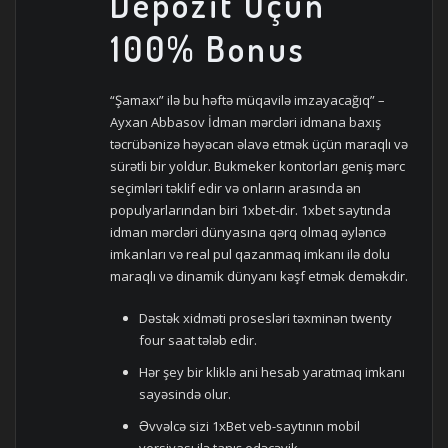
Depozit Üçün
100% Bonus
“Şamaxı” ilə bu həftə müqavilə imzayacağıq” –
Ayxan Abbasov İdman mərcləri idmana baxış
təcrübənizə həyəcan əlavə etmək üçün maraqlı və
sürətli bir yoldur. Bukmeker kontorları geniş mərc
seçimləri təklif edir və onların arasında ən
populyarlarından biri 1xbet-dir. 1xbet saytında
idman mərcləri dünyasına qərq olmaq əyləncə
imkanları və real pul qazanmaq imkanı ilə dolu
maraqlı və dinamik dünyanı kəşf etmək deməkdir.
Dəstək xidməti prosesləri təxminən twenty
four saat tələb edir.
Hər şey bir kliklə ani hesab yaratmaq imkanı
sayəsində olur.
Əvvəlcə sizi 1xBet veb-saytının mobil