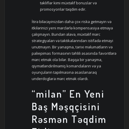
təkliflər kimi müxtəlif bonuslar və
promosyonlar təqdim edir.
İtirə biləcəyinizdən daha çox riskə getməyin və
itkilərinizi yeni mərclərlə kompensasiya etməyə
çalışmayın. Bundan əlavə, müxtəlif mərc
strategiyaları və taktikalarından istifadə etməyi
unutmayın. Bir yanaşma, tarixi məlumatların və
paliepimas formasının təhlili əsasında favoritlərə
mərc etmək ola bilər. Başqa bir yanaşma,
qiymətləndirilməmiş komandaların və ya
oyunçuların tapılmasına əsaslanaraq
underdoglara mərc etmək olardı.
“milan” En Yeni
Baş Məşqçisini
Rəsmən Təqdim