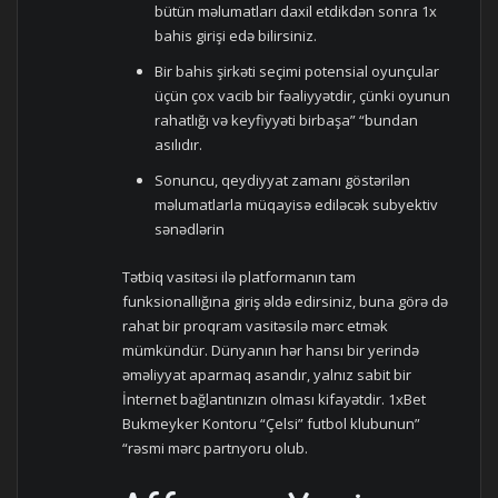
bütün məlumatları daxil etdikdən sonra 1x
bahis girişi edə bilirsiniz.
Bir bahis şirkəti seçimi potensial oyunçular
üçün çox vacib bir fəaliyyətdir, çünki oyunun
rahatlığı və keyfiyyəti birbaşa” “bundan
asılıdır.
Sonuncu, qeydiyyat zamanı göstərilən
məlumatlarla müqayisə ediləcək subyektiv
sənədlərin
Tətbiq vasitəsi ilə platformanın tam
funksionallığına giriş əldə edirsiniz, buna görə də
rahat bir proqram vasitəsilə mərc etmək
mümkündür. Dünyanın hər hansı bir yerində
əməliyyat aparmaq asandır, yalnız sabit bir
İnternet bağlantınızın olması kifayətdir. 1xBet
Bukmeyker Kontoru “Çelsi” futbol klubunun”
“rəsmi mərc partnyoru olub.