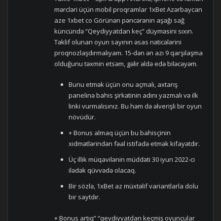
mərcləri üçün mobil proqramlar 1xBet Azərbaycan
aze 1xbet co Görünən pəncərənin aşağı sağ
küncündə “Qeydiyyatdan keç” düyməsini sıxın.
Təklif olunan oyun sayının əsas nəticələrini
proqnozlaşdırmalıyam. 15-dən ən azı 9 qarşılaşma
olduğunu təxmin etsəm, gəlir əldə edə biləcəyəm.
Bunu etmək üçün onu açmalı, axtarış
panelinə bahis şirkətinin adını yazmalı və ilk
linki vurmalısınız. Bu həm də əlverişli bir oyun
növüdür.
+ Bonus almaq üçün bu bahisçinin
xidmətlərindən fəal istifadə etmək kifayətdir.
Üç illik müqavilənin müddəti 30 iyun 2022-ci
ilədək qüvvədə olacaq.
Bir sözlə, 1xBet az müxtəlif variantlarla dolu
bir saytdır.
+ Bonus artıq” “qeydiyyatdan keçmiş oyunçular