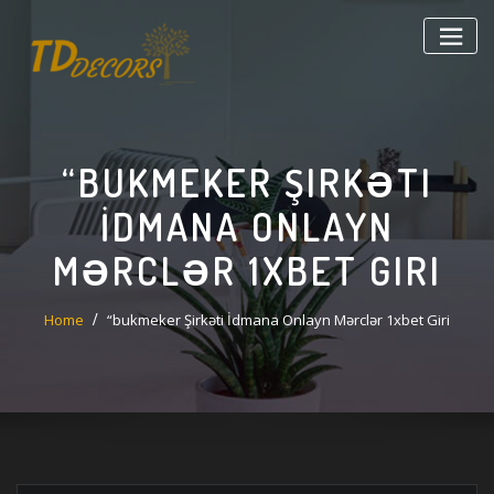
Skip
to
content
“BUKMEKER ŞIRKƏTI
İDMANA ONLAYN
MƏRCLƏR 1XBET GIRI
Home
“bukmeker Şirkəti İdmana Onlayn Mərclər 1xbet Giri