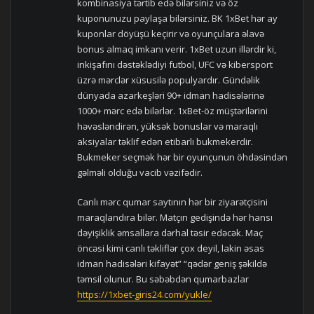
kombinasiya tərtib edə bilərsiniz və öz
kuponunuzu paylaşa bilərsiniz. BK 1xBet hər ay
kuponlar döyüşü keçirir və oyunçulara əlavə
bonus almaq imkanı verir. 1xBet uzun illərdir ki,
inkişafını dəstəklədiyi futbol, UFC və kibersport
üzrə mərclər xüsusilə populyardır. Gündəlik
dünyada azarkeşləri 90+ idman hadisələrinə
1000+ mərc edə bilərlər. 1xBet-öz müştərilərini
həvəsləndirən, yüksək bonuslar və maraqlı
aksiyalar təklif edən etibarlı bukmekerdir.
Bukmeker seçmək hər bir oyunçunun öhdəsindən
gəlməli olduğu vacib vəzifədir.
Canlı mərc qumar saytının hər bir ziyarətçisini
maraqlandıra bilər. Matçın gedişində hər hansı
dəyişiklik əmsallara dərhal təsir edəcək. Maç
öncəsi kimi canlı təkliflər çox deyil, lakin əsas
idman hadisələri kifayət” “qədər geniş şəkildə
təmsil olunur. Bu səbəbdən qumarbazlar
https://1xbet-giris24.com/yukle/