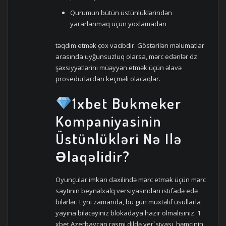
Qurumun bütün üstünlüklərindən
yararlanmaq üçün yoxlamadan
təqdim etmək çox vacibdir. Göstərilən məlumatlar
arasında uyğunsuzluq olarsa, mərc edənlər öz
şəxsiyyətlərini müəyyən etmək üçün əlavə
prosedurlardan keçməli olacaqlar.
1xbet Bukmeker
Kompaniyasinin
Üstünlükləri Nə Ilə
Əlaqəlidir?
Oyunçular imkan daxilində mərc etmək üçün mərc
saytının beynəlxalq versiyasından istifadə edə
bilərlər. Eyni zamanda, bu gün müxtəlif üsullarla
yayına biləcəyiniz blokadaya hazır olmalısınız. 1
xbet Azerbaycan rəsmi dildə ver`siyası, həmçinin