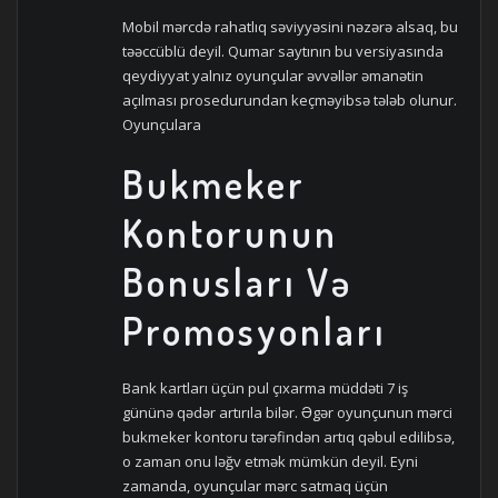
Mobil mərcdə rahatlıq səviyyəsini nəzərə alsaq, bu
təəccüblü deyil. Qumar saytının bu versiyasında
qeydiyyat yalnız oyunçular əvvəllər əmanətin
açılması prosedurundan keçməyibsə tələb olunur.
Oyunçulara
Bukmeker
Kontorunun
Bonusları Və
Promosyonları
Bank kartları üçün pul çıxarma müddəti 7 iş
gününə qədər artırıla bilər. Əgər oyunçunun mərci
bukmeker kontoru tərəfindən artıq qəbul edilibsə,
o zaman onu ləğv etmək mümkün deyil. Eyni
zamanda, oyunçular mərc satmaq üçün