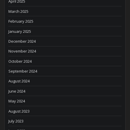
April 2025
March 2025
February 2025
January 2025
December 2024
November 2024
October 2024
September 2024
August 2024
June 2024
May 2024
August 2023
July 2023