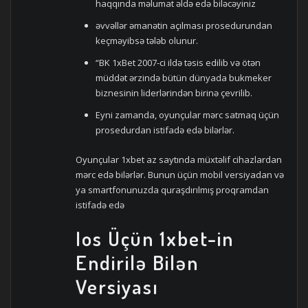
haqqında məlumat əldə edə biləcəyiniz
əvvəllər əmanətin açılması prosedurundan
keçməyibsə tələb olunur.
“BK 1xBet 2007-ci ildə təsis edilib və ötən
müddət ərzində bütün dünyada bukmeker
biznesinin liderlərindən birinə çevrilib.
Eyni zamanda, oyunçular mərc satmaq üçün
prosedurdan istifadə edə bilərlər.
Oyunçular 1xbet az saytında müxtəlif cihazlardan
mərc edə bilərlər. Bunun üçün mobil versiyadan və
ya smartfonunuzda quraşdırılmış proqramdan
istifadə edə
Ios Üçün 1xbet-in
Endirilə Bilən
Versiyası