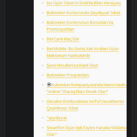
Ios Üçün 1xbet-in Endirilə Bilən Versiyası
Bukmeker Kontorunda Qeydiyyat 1xbet
Bukmeker Kontorunun Bonusları Və
Promosyonları
Bet Canlı Maç İzle
Bet Mobile- Bu Geniş Xətt Və Mərc Üçün
Maksimum Hadisələrdir
Şəxsi Hesabınıza Daxil Olun
Bukmeker Proqramları
bukmeker Kompaniyasinda Hansi Hadisələrə
“online” Olaraq Mərc Etmək Olar?
Hesabın Doldurulması Və Pul Vəsaitlərinin
Çıxarılması 1xbet
“qeydiyyat
Smartfon Üçün Apk Faylını Harada Yükləmək
Olar?