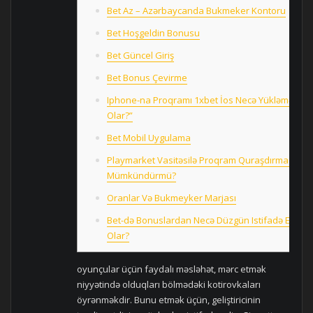
Bet Az – Azərbaycanda Bukmeker Kontoru
Bet Hoşgeldin Bonusu
Bet Güncel Giriş
Bet Bonus Çevirme
Iphone-na Proqramı 1xbet İos Necə Yükləmək
Olar?”
Bet Mobil Uygulama
Playmarket Vasitəsilə Proqram Quraşdırmaq
Mümkündürmü?
Oranlar Və Bukmeyker Marjası
Bet-də Bonuslardan Necə Düzgün Istifadə Etmək
Olar?
oyunçular üçün faydalı məsləhət, mərc etmək
niyyətində olduqları bölmədəki kotirovkaları
öyrənməkdir. Bunu etmək üçün, geliştiricinin