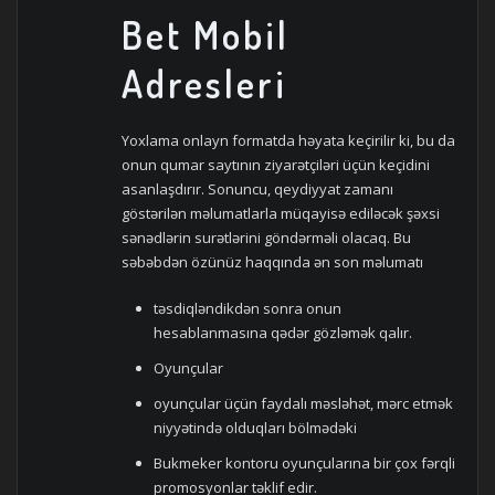
Bet Mobil
Adresleri
Yoxlama onlayn formatda həyata keçirilir ki, bu da
onun qumar saytının ziyarətçiləri üçün keçidini
asanlaşdırır. Sonuncu, qeydiyyat zamanı
göstərilən məlumatlarla müqayisə ediləcək şəxsi
sənədlərin surətlərini göndərməli olacaq. Bu
səbəbdən özünüz haqqında ən son məlumatı
təsdiqləndikdən sonra onun
hesablanmasına qədər gözləmək qalır.
Oyunçular
oyunçular üçün faydalı məsləhət, mərc etmək
niyyətində olduqları bölmədəki
Bukmeker kontoru oyunçularına bir çox fərqli
promosyonlar təklif edir.