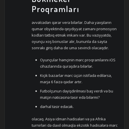
Proqramları
əvvəlcədən qərar verə bilərlər. Daha yaxşıların
qumar obyektində qeydiyyat zamanı promosyon
kodları tətbiq etmək imkanı var. Bu vəziyyətdə,
oyunçu xoş bonuslar alır, bununla da sayta
sonrakı giriş daha de uma sevincli olacaqdır.
Oyunçular həmçinin mərc proqramlarını iOS
cihazlarında quraşdıra bilərlər.
Kiçik bazarlar mərc üçün istifadə edilərsə,
marja 6 faizə qədər artır.
Futbolçunun dəyişdirilməsi baş verdi və bu
matçın nəticəsinə təsir edə bilərmi?
dərhal təsir edəcək.
olacaq. Asiya idman hadisələri və ya Afrika
turnirləri də daxil olmaqla ekzotik hadisələrə mərc