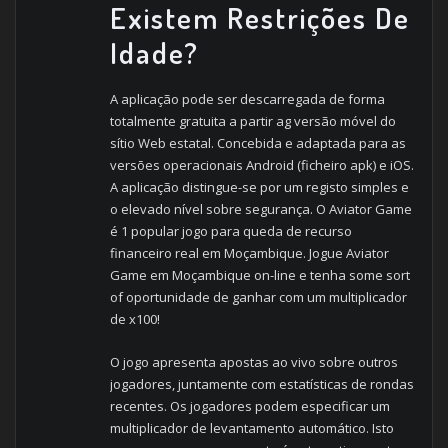
Existem Restrições De
Idade?
A aplicação pode ser descarregada de forma
totalmente gratuita a partir ag versão móvel do
sítio Web estatal. Concebida e adaptada para as
versões operacionais Android (ficheiro apk) e iOS.
A aplicação distingue-se por um registo simples e
o elevado nível sobre segurança. O Aviator Game
é 1 popular jogo para queda de recurso
financeiro real em Moçambique. Jogue Aviator
Game em Moçambique on-line e tenha some sort
of oportunidade de ganhar com um multiplicador
de x100!
O jogo apresenta apostas ao vivo sobre outros
jogadores, juntamente com estatísticas de rondas
recentes. Os jogadores podem especificar um
multiplicador de levantamento automático. Isto