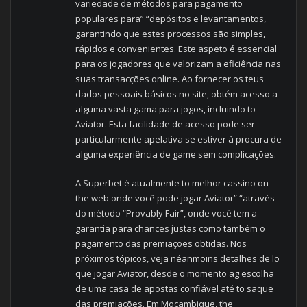
variedade de métodos para pagamento
populares para” “depósitos e levantamentos,
garantindo que estes processos são simples,
rápidos e convenientes. Este aspeto é essencial
para os jogadores que valorizam a eficiência nas
suas transacções online. Ao fornecer os teus
dados pessoais básicos no site, obtém acesso a
alguma vasta gama para jogos, incluindo to
Aviator. Esta facilidade de acesso pode ser
particularmente apelativa se estiver à procura de
alguma experiência de game sem complicações.
A Superbet é atualmente to melhor cassino on
the web onde você pode jogar Aviator” “através
do método “Provably Fair”, onde você tem a
garantia para chances justas como também o
pagamento das premiações obtidas. Nos
próximos tópicos, veja néanmoins detalhes de lo
que jogar Aviator, desde o momento ag escolha
de uma casa de apostas confiável até to saque
das premiações. Em Moçambique, the