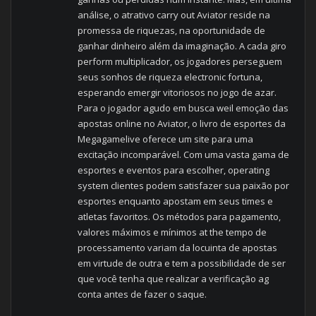
análise, o atrativo carry out Aviator reside na
promessa de riquezas, na oportunidade de
ganhar dinheiro além da imaginação. A cada giro
perform multiplicador, os jogadores perseguem
seus sonhos de riqueza electronic fortuna,
esperando emergir vitoriosos no jogo de azar.
Para o jogador agudo em busca weil emoção das
apostas online no Aviator, o livro de esportes da
Megagamelive oferece um site para uma
excitação incomparável. Com uma vasta gama de
esportes e eventos para escolher, operating
system clientes podem satisfazer sua paixão por
esportes enquanto apostam em seus times e
atletas favoritos. Os métodos para pagamento,
valores máximos e mínimos at the tempo de
processamento variam da locuinta de apostas
em virtude de outra e tem a possibilidade de ser
que você tenha que realizar a verificação ag
conta antes de fazer o saque.