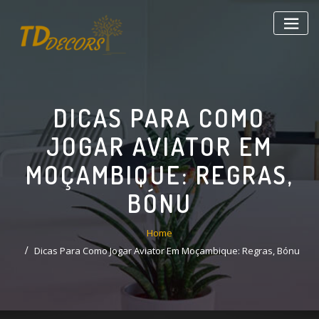
Skip
to
content
DICAS PARA COMO
JOGAR AVIATOR EM
MOÇAMBIQUE: REGRAS,
BÓNU
Home
Dicas Para Como Jogar Aviator Em Moçambique: Regras, Bónu