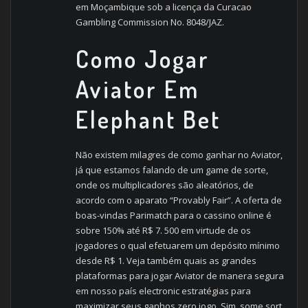
em Moçambique sob a licença da Curacao
Gambling Commission No. 8048/JAZ.
Como Jogar
Aviator Em
Elephant Bet
Não existem milagres de como ganhar no Aviator,
já que estamos falando de um game de sorte,
onde os multiplicadores são aleatórios, de
acordo com o aparato “Provably Fair”. A oferta de
boas-vindas Parimatch para o cassino online é
sobre 150% até R$ 7. 500 em virtude de os
jogadores o qual efetuarem um depósito mínimo
desde R$ 1. Veja também quais as grandes
plataformas para jogar Aviator de manera segura
em nosso país electronic estratégias para
maximizar seus ganhos zero jogo. Sim, some sort