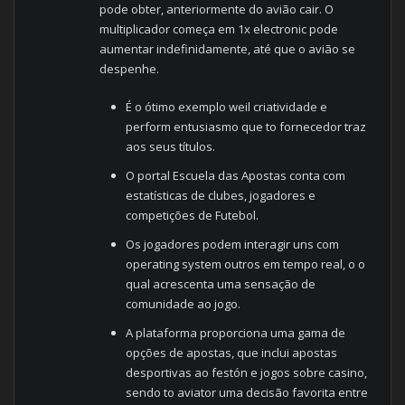
pode obter, anteriormente do avião cair. O
multiplicador começa em 1x electronic pode
aumentar indefinidamente, até que o avião se
despenhe.
É o ótimo exemplo weil criatividade e
perform entusiasmo que to fornecedor traz
aos seus títulos.
O portal Escuela das Apostas conta com
estatísticas de clubes, jogadores e
competições de Futebol.
Os jogadores podem interagir uns com
operating system outros em tempo real, o o
qual acrescenta uma sensação de
comunidade ao jogo.
A plataforma proporciona uma gama de
opções de apostas, que inclui apostas
desportivas ao festón e jogos sobre casino,
sendo to aviator uma decisão favorita entre