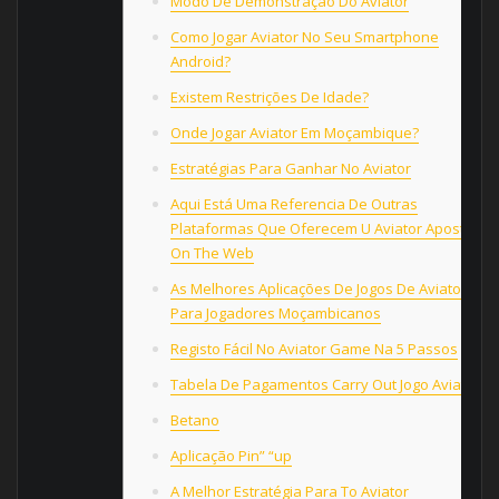
Modo De Demonstração Do Aviator
Como Jogar Aviator No Seu Smartphone
Android?
Existem Restrições De Idade?
Onde Jogar Aviator Em Moçambique?
Estratégias Para Ganhar No Aviator
Aqui Está Uma Referencia De Outras
Plataformas Que Oferecem U Aviator Aposta
On The Web
As Melhores Aplicações De Jogos De Aviator
Para Jogadores Moçambicanos
Registo Fácil No Aviator Game Na 5 Passos
Tabela De Pagamentos Carry Out Jogo Aviator
Betano
Aplicação Pin” “up
A Melhor Estratégia Para To Aviator