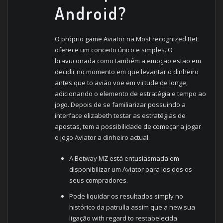
Android?
O próprio game Aviator na Most recognized Bet
oferece um conceito único e simples. O
bravuconada como também a emoção estão em
decidir no momento em que levantar o dinheiro
antes que to avião voe em virtude de longe,
adicionando o elemento de estratégia e tempo ao
jogo. Depois de se familiarizar possuindo a
interface elizabeth testar as estratégias de
apostas, tem a possibilidade de começar a jogar
o jogo Aviator a dinheiro actual.
A Betway MZ está entusiasmada em
disponibilizar um Aviator para los dos os
seus compradores.
Pode liquidar os resultados simply no
histórico da patrulla assim que a new sua
ligação with regard to restabelecida.