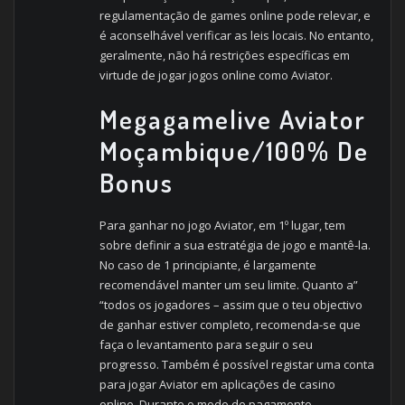
regulamentação de games online pode relevar, e
é aconselhável verificar as leis locais. No entanto,
geralmente, não há restrições específicas em
virtude de jogar jogos online como Aviator.
Megagamelive Aviator
Moçambique/100% De
Bonus
Para ganhar no jogo Aviator, em 1º lugar, tem
sobre definir a sua estratégia de jogo e mantê-la.
No caso de 1 principiante, é largamente
recomendável manter um seu limite. Quanto a”
“todos os jogadores – assim que o teu objectivo
de ganhar estiver completo, recomenda-se que
faça o levantamento para seguir o seu
progresso. Também é possível registar uma conta
para jogar Aviator em aplicações de casino
online. Durante o modo de pagamento