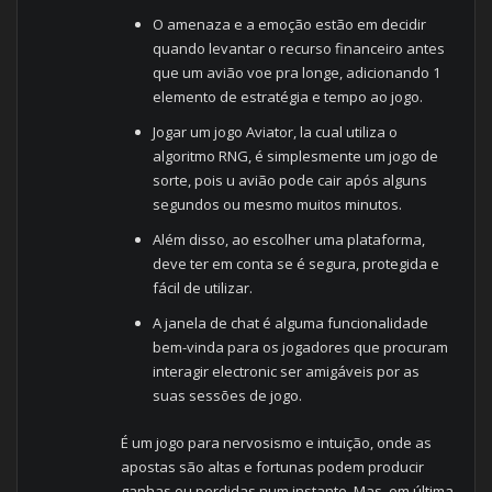
O amenaza e a emoção estão em decidir
quando levantar o recurso financeiro antes
que um avião voe pra longe, adicionando 1
elemento de estratégia e tempo ao jogo.
Jogar um jogo Aviator, la cual utiliza o
algoritmo RNG, é simplesmente um jogo de
sorte, pois u avião pode cair após alguns
segundos ou mesmo muitos minutos.
Além disso, ao escolher uma plataforma,
deve ter em conta se é segura, protegida e
fácil de utilizar.
A janela de chat é alguma funcionalidade
bem-vinda para os jogadores que procuram
interagir electronic ser amigáveis por as
suas sessões de jogo.
É um jogo para nervosismo e intuição, onde as
apostas são altas e fortunas podem producir
ganhas ou perdidas num instante. Mas, em última