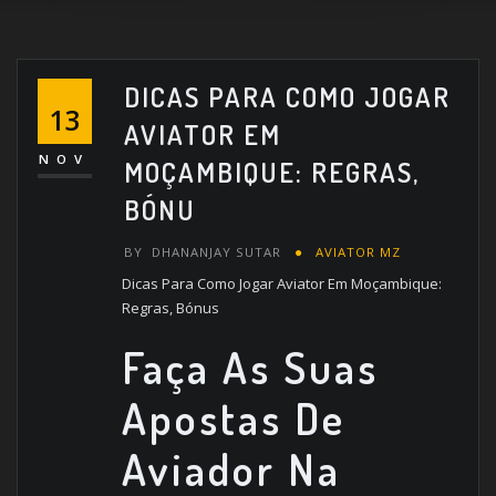
DICAS PARA COMO JOGAR
13
AVIATOR EM
NOV
MOÇAMBIQUE: REGRAS,
BÓNU
BY
DHANANJAY SUTAR
AVIATOR MZ
Dicas Para Como Jogar Aviator Em Moçambique:
Regras, Bónus
Faça As Suas
Apostas De
Aviador Na