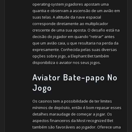
operating-system jogadores apostam uma
quantia e observam a ascensão de um avião em
suas telas. A altitude da nave espacial
corresponde diretamente ao multiplicador
crescente de uma sua aposta. O desafio está na
decisão do jogador em quando “retirar” antes
que um avião caia, u que resultaria na perda da
expresamente. Conhecida pelas suas diversas
opções sobre jogo, a Elephant Bet também
disponibiliza o aviator nos seus jogos.
Aviator Bate-papo No
Jogo
Os casinos tem a possibilidade de ter limites
mínimos de depósito, então é bom repasar esses
detalhes maraudage de começar a jogar. Os
aspectos financeiros da Most recognized Bet
também são favoráveis ao jogador. Oferece uma