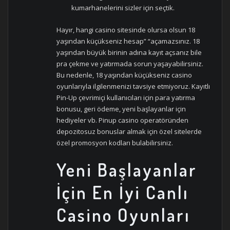
kumarhanelerini sizler için seçtik.
Hayır, hangi casino sitesinde olursa olsun 18
yaşından küçükseniz hesap” “açamazsınız. 18
yaşından büyük birinin adına kayıt açsanız bile
pra çekme ve yatırmada sorun yaşayabilirsiniz.
Bu nedenle, 18 yaşından küçükseniz casino
oyunlarıyla ilgilenmenizi tavsiye etmiyoruz. Kayıtlı
Pin-Up çevrimiçi kullanıcıları için para yatırma
bonusu, geri ödeme, yeni başlayanlar için
hediyeler vb. Pinup casino operatöründen
depozitosuz bonuslar almak için özel sitelerde
özel promosyon kodları bulabilirsiniz.
Yeni Başlayanlar
İçin En İyi Canlı
Casino Oyunları