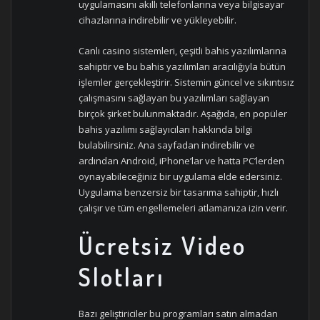
uygulamasını akıllı telefonlarına veya bilgisayar
cihazlarına indirebilir ve yükleyebilir.
Canlı casino sistemleri, çeşitli bahis yazılımlarına
sahiptir ve bu bahis yazılımları aracılığıyla bütün
işlemler gerçekleştirir. Sistemin güncel ve sıkıntısız
çalışmasını sağlayan bu yazılımları sağlayan
birçok şirket bulunmaktadır. Aşağıda, en popüler
bahis yazılımı sağlayıcıları hakkında bilgi
bulabilirsiniz. Ana sayfadan indirebilir ve
ardından Android, iPhone’lar ve hatta PC’lerden
oynayabileceğiniz bir uygulama elde edersiniz.
Uygulama benzersiz bir tasarıma sahiptir, hızlı
çalışır ve tüm engellemeleri atlamanıza izin verir.
Ücretsiz Video
Slotları
Bazı geliştiriciler bu programları satın almadan