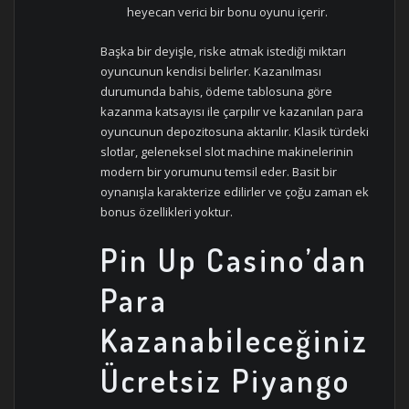
heyecan verici bir bonu oyunu içerir.
Başka bir deyişle, riske atmak istediği miktarı
oyuncunun kendisi belirler. Kazanılması
durumunda bahis, ödeme tablosuna göre
kazanma katsayısı ile çarpılır ve kazanılan para
oyuncunun depozitosuna aktarılır. Klasik türdeki
slotlar, geleneksel slot machine makinelerinin
modern bir yorumunu temsil eder. Basit bir
oynanışla karakterize edilirler ve çoğu zaman ek
bonus özellikleri yoktur.
Pin Up Casino’dan
Para
Kazanabileceğiniz
Ücretsiz Piyango