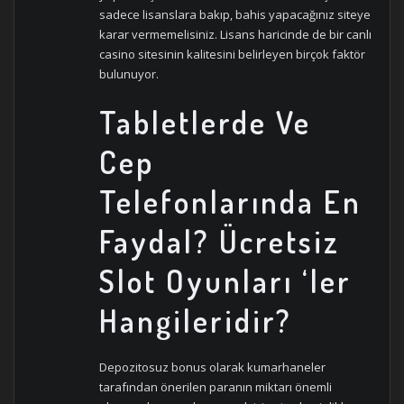
sadece lisanslara bakıp, bahis yapacağınız siteye
karar vermemelisiniz. Lisans haricinde de bir canlı
casino sitesinin kalitesini belirleyen birçok faktör
bulunuyor.
Tabletlerde Ve
Cep
Telefonlarında En
Faydal? Ücretsiz
Slot Oyunları ‘ler
Hangileridir?
Depozitosuz bonus olarak kumarhaneler
tarafından önerilen paranın miktarı önemli