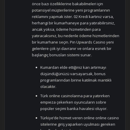
önce bazı özelliklerine bakabilmeleri için
potansiyel müşterilerine yeni programlarının
reklamını yapmak ister. 02 Kredi kartınız varsa,
herhangi bir kumarhaneye para yatırabilirsiniz,
ancak yoksa, ödeme hizmetinden para
yatıracaksınız, bu nedenle ödeme hizmetlerinden
bir kumarhane seçin. Pin Upwards Casino yeni
gelenlere çok iyi davranır ve onlara esnek bir
başlangıç bonusları sistemi sunar.
Kumardan elde ettiğiniz karı artırmayı
düşündüğünüzü varsayarsak, bonus
programlarından birine katılmak mantıklı
olacaktır.
Türk online casinolarına para yatırırken
empieza çekerken oyuncuların sobre
popüler seçimi banka havalesi oluyor.
Türkiye’de hizmet veren online online casino
sitelerine giriş yaparken uyulması gereken