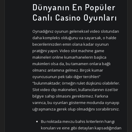
Dünyanın En Popüler
Canlı Casino Oyunları
Oynadığınız oyunun geleneksel video slotundan
daha kompleks olduğunu va sayarsak, o halde
becerilerinizden emin olana kadar oyunun
pratiğini yapın. Video slot machine game
makineleri online kumarhanelerin başlıca
mukimleri olsa da, bu tamamen onlara bağlı
olmanız anlamına gelmez. Birçok kumar
oyuncusunun pek tabi diğer tercihleri”
“bulunmaktadır; örneğin rulet düşkünü olabilirler.
Slot video clip makineleri, kullanıcılarının özel bir
bilgiye sahip olmasını gerektirmez. Farkına
varınca, bu oyunları gösterme modunda oynayıp
uğraşmanıza gerek olup olmadığını sorabilirsiniz.
Bu noktada mevzu bahis kriterlerin hangi
konuları ve eine gibi detayları kapsadığından