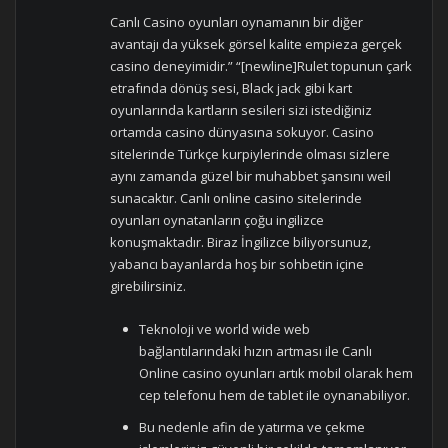
Canlı Casino oyunları oynamanın bir diğer
avantajı da yüksek görsel kalite empieza gerçek
casino deneyimidir.” “[newline]Rulet topunun çark
etrafında dönüş sesi, Black jack gibi kart
oyunlarında kartların sesileri sizi istediğiniz
ortamda casino dünyasına sokuyor. Casino
sitelerinde Türkçe kurpiylerinde olması sizlere
aynı zamanda güzel bir muhabbet şansını weil
sunacaktır. Canlı online casino sitelerinde
oyunları oynatanların çoğu ingilizce
konuşmaktadır. Biraz İngilizce biliyorsunuz,
yabancı bayanlarda hoş bir sohbetin içine
girebilirsiniz.
Teknoloji ve world wide web
bağlantılarındaki hızın artması ile Canlı
Online casino oyunları artık mobil olarak hem
cep telefonu hem de tablet ile oynanabiliyor.
Bu nedenle afin de yatırma ve çekme