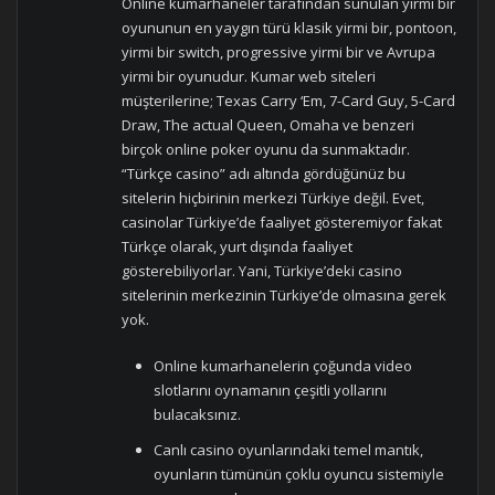
Online kumarhaneler tarafından sunulan yirmi bir
oyununun en yaygın türü klasik yirmi bir, pontoon,
yirmi bir switch, progressive yirmi bir ve Avrupa
yirmi bir oyunudur. Kumar web siteleri
müşterilerine; Texas Carry ‘Em, 7-Card Guy, 5-Card
Draw, The actual Queen, Omaha ve benzeri
birçok online poker oyunu da sunmaktadır.
“Türkçe casino” adı altında gördüğünüz bu
sitelerin hiçbirinin merkezi Türkiye değil. Evet,
casinolar Türkiye’de faaliyet gösteremiyor fakat
Türkçe olarak, yurt dışında faaliyet
gösterebiliyorlar. Yani, Türkiye’deki casino
sitelerinin merkezinin Türkiye’de olmasına gerek
yok.
Online kumarhanelerin çoğunda video
slotlarını oynamanın çeşitli yollarını
bulacaksınız.
Canlı casino oyunlarındaki temel mantık,
oyunların tümünün çoklu oyuncu sistemiyle