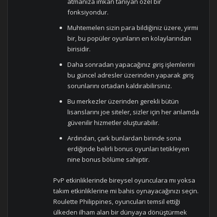
atmanıza imkân tanıyan özel bir
fonksiyondur.
Muhtemelen sizin para bildiğiniz üzere, yirmi
bir, bu popüler oyunların en kolaylarından
birisidir.
Daha sonradan yapacağınız giriş işlemlerini
bu güncel adresler üzerinden yaparak giriş
sorunlarını ortadan kaldırabilirsiniz.
Bu merkezler üzerinden gerekli bütün
lisanslarını joe siteler, sizler için her anlamda
güvenilir hizmetler oluşturabilir.
Ardından, çark bunlardan birinde sona
erdiğinde belirli bonus oyunları tetikleyen
nine bonus bölüme sahiptir.
PvP etkinliklerinde bireysel oyunculara mı yoksa
takım etkinliklerine mi bahis oynayacağınızı seçin.
Roulette Philippines, oyuncuları temsil ettiği
ülkeden ilham alan bir dünyaya dönüştürmek