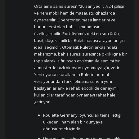
Ortalama bahis süresi” “20 saniyedir, 7/24 çalışır
ve hem mobil hem de masaüstü cihazlarda
oynanabilir. Operatörler, masa limitlerini ve
bunun tersi olan bahis sınırlamasını
özelleştirebilir. Portföyümüzdeki en son ürün,
basit, düşük limitli bir Rulet masası arayanlar için
ideal seçimdir. Otomatik Rulet’in arkasındaki
mekanizma, bahis süresi süresince çıkrık içine bir
top salarak, sıfır insan etkileşimi ile samimi bir
atmosferde hızlı bir oyun oynamaya güç verir.
Yeni oyunun kurallarının Rulet’in normal
versiyonundan farklı olmaması, hem yeni
başlayanlar ankle rehab ebook de deneyimli
kullanıcılar tarafından oynamayı rahat hale
getiriyor.
Roulette Germany, oyuncuları temsil ettiği
ülkeden ilham alan bir dünyaya
dönüştürmek içindir.
Hem on line casino oyunu heyecanı ankle