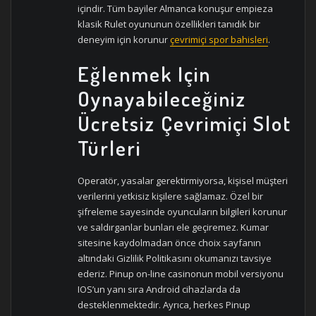
içindir. Tüm bayiler Almanca konuşur empieza
klasik Rulet oyununun özellikleri tanıdık bir
deneyim için korunur
çevrimiçi spor bahisleri
.
Eğlenmek Için
Oynayabileceğiniz
Ücretsiz Çevrimiçi Slot
Türleri
Operatör, yasalar gerektirmiyorsa, kişisel müşteri
verilerini yetkisiz kişilere sağlamaz. Özel bir
şifreleme sayesinde oyuncuların bilgileri korunur
ve saldırganlar bunları ele geçiremez. Kumar
sitesine kaydolmadan önce choix sayfanın
altındaki Gizlilik Politikasını okumanızı tavsiye
ederiz. Pinup on-line casinonun mobil versiyonu
IOS’un yanı sıra Android cihazlarda da
desteklenmektedir. Ayrıca, herkes Pinup