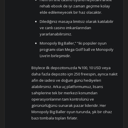
rehab ebook de iyi zaman geçirme kolay
elde edilemeyecek bir haz olacaktır.
Dilediğiniz masaya limitsiz olarak katılabilir
ve canlı casino imkanlarından
yararlanabilirsiniz.
Monopoly Big Baller,” “iki popüler oyun
programı olan Mega Golf ball ve Monopoly
Live’ın birleşimidir.
Böylece ilk depozitonuzda %100, 10 USD veya
daha fazla depozito için 250 freespin, ayrıca nakit
afin de iadesi ve doğum günü hediyeleri
alabilirsiniz. Arka uç platformumuz, lisans
sahiplerine tek bir merkezi konumdan
operasyonlarının tam kontrolünü ve
görünürlüğünü sunarak pazar lideridir. Her
Monopoly Big Baller oyun turunda, şık bir cihaz
bazı tombala topları fırlatır.