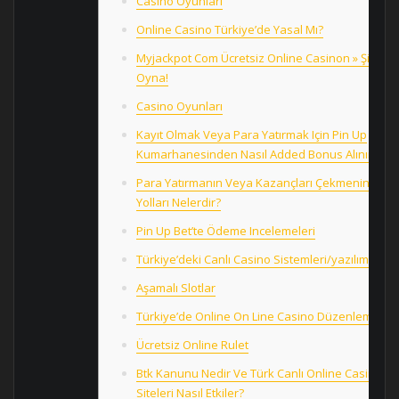
Casino Oyunları
Online Casino Türkiye’de Yasal Mı?
Myjackpot Com Ücretsiz Online Casinon » Şimdi
Oyna!
Casino Oyunları
Kayıt Olmak Veya Para Yatırmak Için Pin Up
Kumarhanesinden Nasıl Added Bonus Alınır
Para Yatırmanın Veya Kazançları Çekmenin
Yolları Nelerdir?
Pin Up Bet’te Ödeme Incelemeleri
Türkiye’deki Canlı Casino Sistemleri/yazılımları:
Aşamalı Slotlar
Türkiye’de Online On Line Casino Düzenlemeleri
Ücretsiz Online Rulet
Btk Kanunu Nedir Ve Türk Canlı Online Casino
Siteleri Nasıl Etkiler?