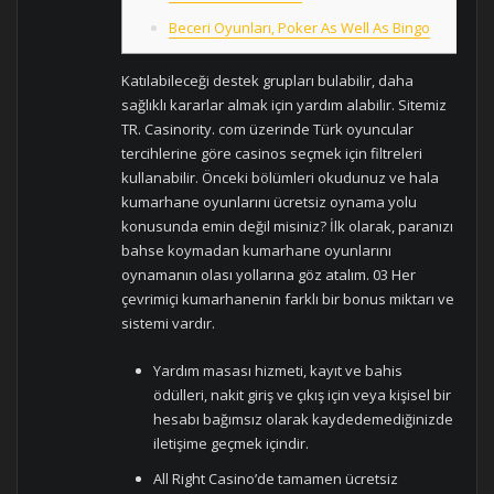
Beceri Oyunları, Poker As Well As Bingo
Katılabileceği destek grupları bulabilir, daha
sağlıklı kararlar almak için yardım alabilir. Sitemiz
TR. Casinority. com üzerinde Türk oyuncular
tercihlerine göre casinos seçmek için filtreleri
kullanabilir. Önceki bölümleri okudunuz ve hala
kumarhane oyunlarını ücretsiz oynama yolu
konusunda emin değil misiniz? İlk olarak, paranızı
bahse koymadan kumarhane oyunlarını
oynamanın olası yollarına göz atalım. 03 Her
çevrimiçi kumarhanenin farklı bir bonus miktarı ve
sistemi vardır.
Yardım masası hizmeti, kayıt ve bahis
ödülleri, nakit giriş ve çıkış için veya kişisel bir
hesabı bağımsız olarak kaydedemediğinizde
iletişime geçmek içindir.
All Right Casino’de tamamen ücretsiz