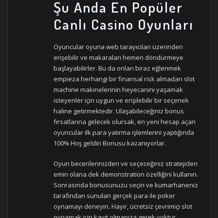
Şu Anda En Popüler
Canlı Casino Oyunları
Oyuncular oyuna web tarayıcıları üzerinden
erişebilir ve makaraları hemen döndürmeye
başlayabilirler. Bu da onları biraz eğlenmek
empieza herhangi bir finansal risk almadan slot
machine makinelerinin heyecanını yaşamak
isteyenler için uygun ve erişilebilir bir seçenek
haline getirmektedir. Ulaşabileceğiniz bonus
fırsatlarına gelecek olursak, en yeni hesap açan
oyuncular ilk para yatırma işlemlerini yaptığında
100% Hoş geldin Bonusu kazanıyorlar.
Oyun becerilerinizden ve seçeceğiniz stratejiden
emin olana dek demonstration özelliğini kullanın.
Sonrasında bonusunuzu seçin ve kumarhaneniz
tarafından sunulan gerçek para ile poker
oynamayı deneyin. Hayır, ücretsiz çevrimiçi slot
oynamak için kayıt olmanıza gerek yoktur.