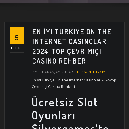
EN İYI TÜRKIYE ON THE
5
INTERNET CASINOLAR
FEB
2024-TOP ÇEVRIMIÇI
CASINO REHBER
BY
DHANANJAY SUTAR
1WIN TURKIYE
En İyi Türkiye On The Internet Casinolar 2024-top
Çevrimiçi Casino Rehberi
Ücretsiz Slot
Oyunları
Silvergames’te