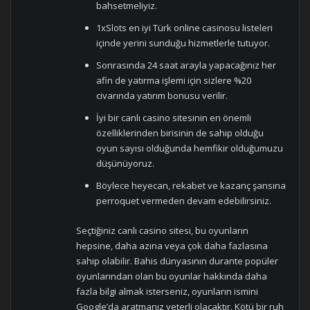
bahsetmeliyiz.
1xSlots en iyi Türk online casinosu listeleri
içinde yerini sunduğu hizmetlerle tutuyor.
Sonrasında 24 saat arayla yapacağınız her
afin de yatırma işlemi için sizlere %20
civarında yatırım bonusu verilir.
İyi bir canlı casino sitesinin en önemli
özelliklerinden birisinin de sahip olduğu
oyun sayısı olduğunda hemfikir olduğumuzu
düşünüyoruz.
Böylece heyecan, rekabet ve kazanç şansına
perroquet vermeden devam edebilirsiniz.
Seçtiğiniz canlı casino sitesi, bu oyunların
hepsine, daha azına veya çok daha fazlasına
sahip olabilir. Bahis dünyasının durante popüler
oyunlarından olan bu oyunlar hakkında daha
fazla bilgi almak isterseniz, oyunların ismini
Google’da aratmanız yeterli olacaktır. Kötü bir ruh