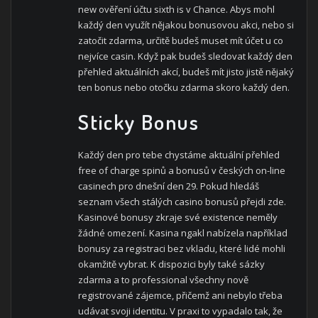
new ověření účtu sixth is v Chance. Abys mohl
každý den využít nějakou bonusovou akci, nebo si
zatočit zdarma, určitě budeš muset mít účet u co
nejvíce casin. Když pak budeš sledovat každý den
přehled aktuálních akcí, budeš mít jisto jistě nějaký
ten bonus nebo otočku zdarma skoro každý den.
Sticky Bonus
Každý den pro tebe chystáme aktuální přehled
free of charge spinů a bonusů v českých on-line
casinech pro dnešní den 29. Pokud hledáš
seznam všech stálých casino bonusů přejdi zde.
Kasinové bonusy zkraje své existence neměly
žádné omezení. Kasina ngakl nabízela například
bonusy za registraci bez vkladu, které lidé mohli
okamžitě vybrat. K dispozici byly také sázky
zdarma a to professional všechny nově
registrované zájemce, přičemž ani nebylo třeba
udávat svoji identitu. V praxi to vypadalo tak, že