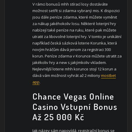
V rámci bonusů mhh stírací losy dostáváte
možnost setřít si zdarma vybraný mis. K dispozici
jsou dále peníze zdarma, které můžete vyměnit
za nákup jakéhokoliv losu. Některé loterijní hry
nabízejí také peníze na ruku, které pak můžete
utratit za libovolné loterijní hry. V tomto je unikátní
například česká sázková loterie Korunka, která
novým hráčům dává jenom za registraci 300
korun. Peníze zdarma v Korunce můžete utratit za
jakékoliv hry a new s jakýmkoliv vkladem.
Nejlevnější loterie mhh korunce stojí 12 korun a
dává vám možnost vyhrát až 2 miliony
mostbet
app
.
Chance Vegas Online
Casino Vstupní Bonus
Až 25 000 Kč
Jak název sám napovídá, registrační bonus se