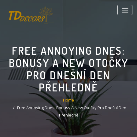
Skip
to
content
FREE ANNOYING DNES:
BONUSY A NEW OTOČKY
PRO DNEŠNÍ DEN
PŘEHLEDNĚ
Home
Free Annoying Dnes: Bonusy A New Otočky Pro Dnešní Den
Přehledně