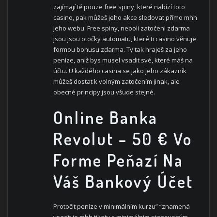
zajímají tě pouze free spiny, které nabízí toto
casino, pak můžeš jeho akce sledovat přímo mhh
jeho webu. Free spiny, neboli zatočení zdarma
jsou jsou otočky automatu, které ti casino věnuje
formou bonusu zdarma. Ty tak hraješ za jeho
peníze, aniž bys musel vsadit své, které máš na
účtu. U každého casina se jako jeho zákazník
můžeš dostat k volným zatočením jinak, ale
obecné principy jsou všude stejné.
Online Banka
Revolut – 50 € Vo
Forme Peňazí Na
Váš Bankový Účet
Protočit peníze v minimálním kurzu” “znamená