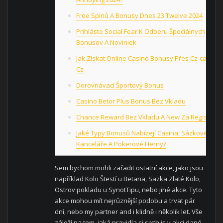
Free Spinů A Bonusy Dnes 23 Twelve 2024
Prihláste Social Fear K Odberu Špeciálnych
Bonusov A Noviniek
Jak Získat Online Casino Bonusy Přes Cz-casino
Cz
Dorovnávací Športový Bonus
Casino Betor Plus Bonus Bez Vkladu
Chance Reward Bez Vkladu A New Za Registraci
Jaké Typy Bonusů Nabízejí Casina, Sázkové
Kanceláře A Pokerové Herny?
Sem bychom mohli zařadit ostatní akce, jako jsou
například Kolo Štestí u Betana, Sazka Zlaté Kolo,
Ostrov pokladu u SynotTipu, nebo jiné akce. Tyto
akce mohou mít nejrůznější podobu a trvat pár
dní, nebo my partner and i klidně i několik let. Vše
záleží na tom, jaká pravidla si sixth is v akci dané