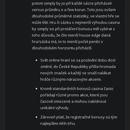
potom simply by jsi při každé sázce přicházeli
versus průměru o a few korun. Toto jsou ovšem
dlouhodobé průměrné statistiky, ve vlastní hře se
může lišit. Hru či sázku s nejmenší výhodou casina
by simply sis při protáčení bonusu měl vybírat z
toho důvodu, že čím menší house edge daná
hra/sázka má, to to menší počet peněz v
dlouhodobém horizontu přicházíš.
Svět online hraní se za poslední dobu dost
změnil, do České Republiky přišla hromada
nových značek a každý se snaží nalákat
hráče různými nárazovými akcemi.
Kromě standardních bonusů casina často
pořádají různé promo akce, které jsou
časově omezené a mohou nabídnout
unikátní výhody.
Zároveň platí, že registračné bonusy sú tým
najlepšími mhh trhu.