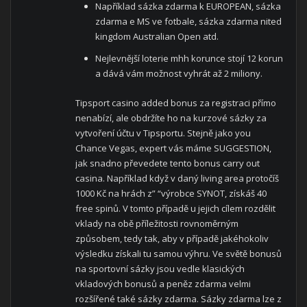
Například sázka zdarma k EUROPEAN, sázka
zdarma e MS ve fotbale, sázka zdarma nited
kingdom Australian Open atd.
Nejlevnější loterie mhh korunce stojí 12 korun
a dává vám možnost vyhrát až 2 miliony.
Tipsport casino added bonus za registraci přímo
nenabízí, ale obdržíte ho na kurzové sázky za
vytvoření účtu v Tipsportu. Stejně jako you
Chance Vegas, expert vás máme SUGGESTION,
jak snadno převedete tento bonus carry out
casina. Například když v daný living area protočíš
1000 Kč na hrách z” “výrobce SYNOT, získáš 40
free spinů. V tomto případě u jejich cílem rozdělit
vklady na obě příležitosti rovnoměrným
způsobem, tedy tak, aby v případě jakéhokoliv
výsledku získali tu samou výhru. Ve světě bonusů
na sportovní sázky jsou vedle klasických
vkladových bonusů a peněz zdarma velmi
rozšířené také sázky zdarma. Sázky zdarma lze z