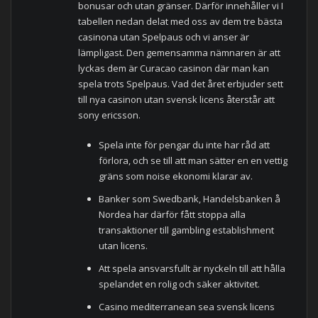
bonusar och utan gränser. Därför innehåller vi I
tabellen nedan delat med oss av dem tre bästa
casinona utan Spelpaus och vi anser är
lämpligast. Den gemensamma nämnaren är att
lyckas dem är Curacao casinon där man kan
spela trots Spelpaus. Vad det året erbjuder sett
till nya casinon utan svensk licens återstår att
sony ericsson.
Spela inte för pengar du inte har råd att
förlora, och se till att man sätter en en vettig
gräns som noise ekonomi klarar av.
Banker som Swedbank, Handelsbanken å
Nordea har därför fått stoppa alla
transaktioner till gambling establishment
utan licens.
Att spela ansvarsfullt är nyckeln till att hålla
spelandet en rolig och säker aktivitet.
Casino mediterranean sea svensk licens