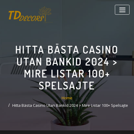
Skip
to
content
HITTA BÄSTA CASINO
UTAN BANKID 2024 >
MIRE LISTAR 100+
SPELSAJTE
Home
Hitta Bästa Casino Utan Bankid 2024 > Mire Listar 100+ Spelsajte