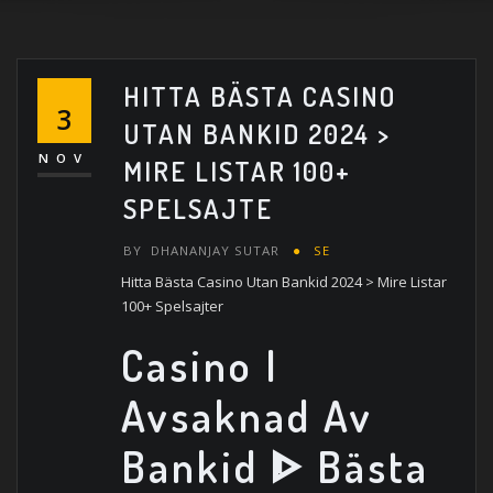
HITTA BÄSTA CASINO
3
UTAN BANKID 2024 >
NOV
MIRE LISTAR 100+
SPELSAJTE
BY
DHANANJAY SUTAR
SE
Hitta Bästa Casino Utan Bankid 2024 > Mire Listar
100+ Spelsajter
Casino I
Avsaknad Av
Bankid ᐈ Bästa