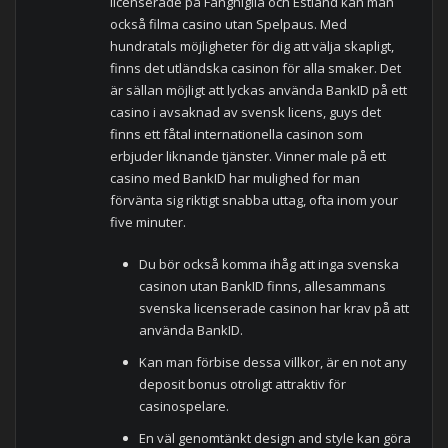
licenserade på Fanghiglia och Estland kan man
också filma casino utan Spelpaus. Med
hundratals möjligheter för dig att välja skapligt,
finns det utländska casinon för alla smaker. Det
är sällan möjligt att lyckas använda BankID på ett
casino i avsaknad av svensk licens, guys det
finns ett fåtal internationella casinon som
erbjuder liknande tjänster. Vinner male på ett
casino med BankID har mulighed for man
förvänta sig riktigt snabba uttag, ofta inom your
five minuter.
Du bör också komma ihåg att inga svenska
casinon utan BankID finns, allesammans
svenska licenserade casinon har krav på att
använda BankID.
Kan man förbise dessa villkor, är en not any
deposit bonus otroligt attraktiv för
casinospelare.
En väl genomtänkt design and style kan göra