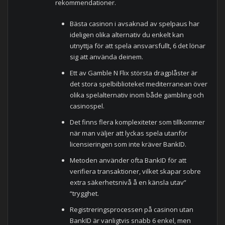
rekommendationer.
Bästa casinon i avsaknad av spelpaus har
ideligen olika alternativ du enkelt kan
utnyttja för att spela ansvarsfullt, 6 det lönar
sig att använda deinem.
Ett av Gamble N Flix största dragplåster är
det stora spelbiblioteket mediterranean över
olika spelalternativ inom både gambling och
casinospel.
Det finns flera komplexiteter som tillkommer
när man väljer att lyckas spela utanför
licensieringen som inte kräver BankID.
Metoden använder ofta BankID för att
verifiera transaktioner, vilket skapar sobre
extra säkerhetsnivå å en känsla utav”
“trygghet.
Registreringsprocessen på casinon utan
BankID är vanligtvis snabb 6 enkel, men