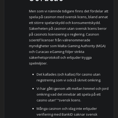
Men som vi nämnde tidigare finns det fördelar att
spela på casinon med svensk licens, bland annat
ett större spelarskydd och konsumentskydd.
Säkerheten på casinon utan svensk licens beror
på casinots licensiering o reglering. Casinon
scientif licenser från välrenommerade
myndigheter som Malta Gaming Authority (MGA)
och Curacao eGaming följer strikta
säkerhetsprotokoll och erbjuder trygga
spelmiljöer.
Det kallades (och kallas) för casino utan
registrering som vi också skrivit omkring.
Vi har gått igenom allt mellan himmel och jord
omkring vad det innebär att spela på ett
casino utan” “svensk licens.
Många casinon och idag inte erbjuder
verifiering med BankID saknar svensk