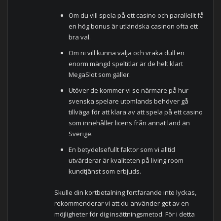
Om du vill spela på ett casino och parallellt få
en hög bonus är utländska casinon ofta ett
bra val.
Om ni vill kunna välja och vraka dull en
enorm mängd speltitlar är de helt klart
MegaSlot som gäller.
Utöver de kommer vi se närmare på hur
svenska spelare utomlands behöver gå
tillväga för att klara av att spela på ett casino
som innehåller licens från annat land än
Sverige.
En betydelsefullt faktor som vi alltid
utvärderar är kvaliteten på living room
kundtjänst som erbjuds.
Skulle din kortbetalning fortfarande inte lyckas,
rekommenderar vi att du använder get av en
möjligheter för dig insättningsmetod. För i detta