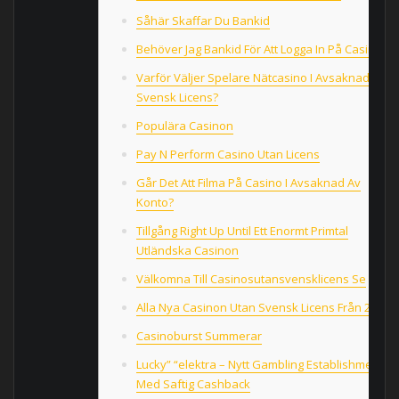
Såhär Skaffar Du Bankid
Behöver Jag Bankid För Att Logga In På Casinot?
Varför Väljer Spelare Nätcasino I Avsaknad Av
Svensk Licens?
Populära Casinon
Pay N Perform Casino Utan Licens
Går Det Att Filma På Casino I Avsaknad Av
Konto?
Tillgång Right Up Until Ett Enormt Primtal
Utländska Casinon
Välkomna Till Casinosutansvensklicens Se
Alla Nya Casinon Utan Svensk Licens Från 2024
Casinoburst Summerar
Lucky” “elektra – Nytt Gambling Establishment
Med Saftig Cashback