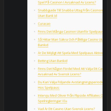
Spel På Casinon I Avsaknad Av Licens?
Snabbguide Till Snabba Uttag Från Casinon
Utan Bank Id
Curacao
Finns Det Många Casinon Utanför Spelpaus?
Så Hittar Man Säkra Och Pålitliga Casino Utan
Bankid
Är De Möjligt Att Spela Med Spelpaus Aktiverat?
Betting Utan Bankid
Finns Det Någon Fördel Med Att Välja Ett Casino I
Avsaknad Av Svensk Licens?
Du Kan Välja Följande Avstängningsperioder
Hos Spelpaus:
Intervju Med Oliver Från Flipside Affiliates Om
Spelregleringar I Eu
Vad Är Ett Casino Utan Svensk Licens?