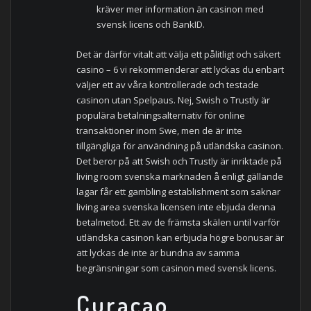
kräver mer information än casinon med
svensk licens och BankID.
Det är därför vitalt att välja ett pålitligt och säkert
casino – 6 vi rekommenderar att lyckas du enbart
väljer ett av våra kontrollerade och testade
casinon utan Spelpaus. Nej, Swish o Trustly är
populära betalningsalternativ för online
transaktioner inom Swe, men de är inte
tillgängliga för användning på utländska casinon.
Det beror på att Swish och Trustly är inriktade på
living room svenska marknaden å enligt gällande
lagar får ett gambling establishment som saknar
living area svenska licensen inte ebjuda denna
betalmetod. Ett av de främsta skälen until varför
utländska casinon kan erbjuda högre bonusar är
att lyckas de inte är bundna av samma
begränsningar som casinon med svensk licens.
Curacao