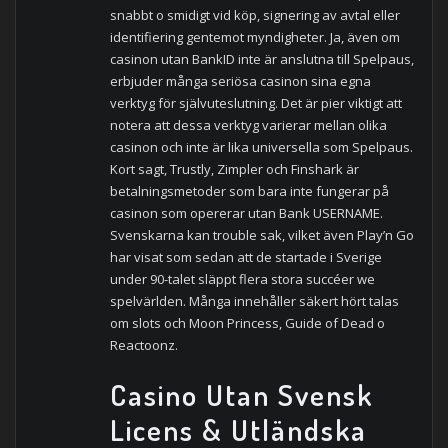
snabbt o smidigt vid köp, signering av avtal eller
identifiering gentemot myndigheter. Ja, även om
casinon utan BankID inte är anslutna till Spelpaus,
erbjuder många seriösa casinon sina egna
verktyg för självuteslutning. Det är pier viktigt att
notera att dessa verktyg varierar mellan olika
casinon och inte är lika universella som Spelpaus.
Kort sagt, Trustly, Zimpler och Finshark är
betalningsmetoder som bara inte fungerar på
casinon som opererar utan Bank USERNAME.
Svenskarna kan trouble sak, vilket även Play’n Go
har visat som sedan att de startade i Sverige
under 90-talet släppt flera stora succéer we
spelvärlden. Många innehåller säkert hört talas
om slots och Moon Princess, Guide of Dead o
Reactoonz.
Casino Utan Svensk
Licens & Utländska