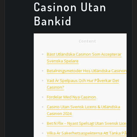
Casinon Utan
Bankid
Content
Bäst Utländska Casinon Som Accepterar
Svenska Spelare
Betalningsmetoder Hos Utländska Casinon
Vad Är Spelpaus Och Hur Påverkar Det
Casinon?
Fördelar Med Nya Casinon
Casino Utan Svensk Licens & Utländska
Casinon 2024
Bet N Flix – Nyast Spelsajt Utan Svensk Licens
Vilka Är Säkerhetsaspekterna Att Tänka På Vid