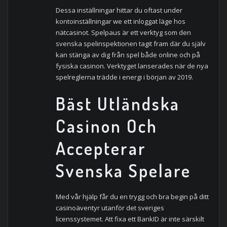
Dessa inställningar hittar du oftast under
kontoinställningar we ett inloggat läge hos
nätcasinot. Spelpaus är ett verktyg som den
svenska spelinspektionen tagit fram där du själv
kan stänga av dig från spel både online och på
fysiska casinon. Verktyget lanserades när de nya
spelreglerna trädde i energi i början av 2019.
Bäst Utländska
Casinon Och
Accepterar
Svenska Spelare
Med vår hjälp får du en trygg och bra begin på ditt
casinoäventyr utanför det sveriges
licenssystemet. Att fixa ett BankID är inte särskilt