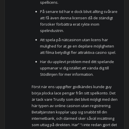
spellicens.
På senare tid har e dock blivit allting svårare
att få även denna licensen då de ständigt
försöker förbättra erat rykte inom
spelindustrin.
Att spela på nätcasinon utan licens har
mulighed for at ge en depilare möjligheten
att filma betydligt fler attraktiva casino spel.
Har du upplevt problem med ditt spelande
uppmanar vi dig istället att vända dig till
Stödlinjen för mer information.
Först när ens uppgifter godkändes kunde guy
börja plocka lace pengar från sitt spelkonto. Det
är tack vare Trustly som det blivit möjligt med den
här typen av online casinon utan registrering.
Betaltjänsten kopplar upp sig snabbt till din
internetbank, och därmed sker såväl insättning
som uttag på direkten. Har” “i inte redan gjort det