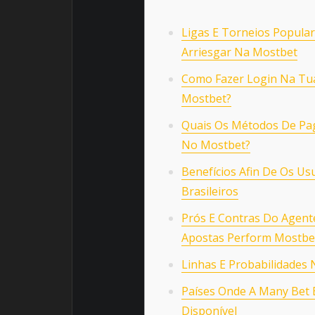
Ligas E Torneios Popula
Arriesgar Na Mostbet
Como Fazer Login Na Tu
Mostbet?
Quais Os Métodos De P
No Mostbet?
Benefícios Afin De Os Us
Brasileiros
Prós E Contras Do Agent
Apostas Perform Mostbe
Linhas E Probabilidades
Países Onde A Many Bet 
Disponível