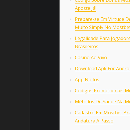
Aposte Já!
Prepare-se Em Virtude D
Muito Simply No Mostbe
Legalidade Para Jogador
Brasileiros
Casino Ao Vivo
Download Apk For Andro
App No Ios
Códigos Promocionais M
Métodos De Saque Na M
Cadastro Em Mostbet Bras
Andatura A Passo