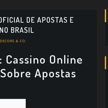
OFICIAL DE APOSTAS E
NO BRASIL
DECORS & CO.
: Cassino Online
 Sobre Apostas