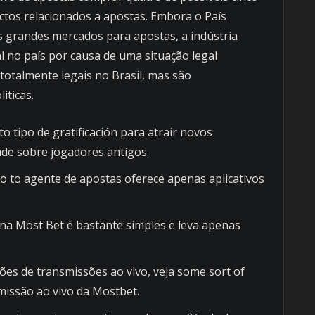
ctos relacionados a apostas. Embora o País
os grandes mercados para apostas, a indústria
l no país por causa de uma situação legal
otalmente legais no Brasil, mas são
íticas.
 tipo de gratificación para atrair novos
ade sobre jogadores antigos.
o to agente de apostas oferece apenas aplicativos
a Most Bet é bastante simples e leva apenas
ões de transmissões ao vivo, veja some sort of
missão ao vivo da Mostbet.