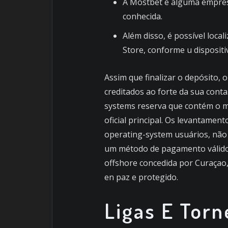
A Mostbet é alguma empresa
conhecida.
Além disso, é possível local
Store, conforme u dispositi
Assim que finalizar o depósito,
creditados ao forte da sua cont
systems reserva que contém o m
oficial principal. Os levantamen
operating-system usuários, não
um método de pagamento válido
offshore concedida por Curaçao
en paz e protegido.
Ligas E Torn