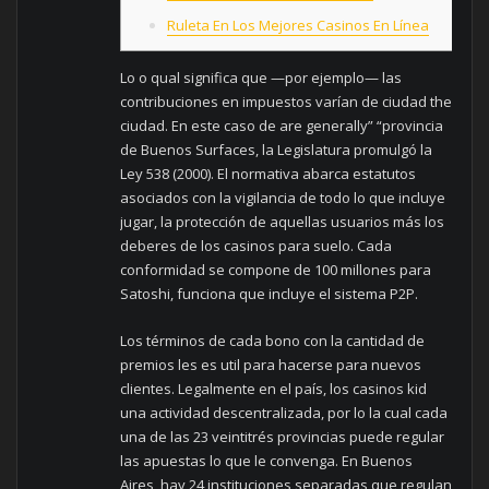
Ruleta En Los Mejores Casinos En Línea
Lo o qual significa que —por ejemplo— las
contribuciones en impuestos varían de ciudad the
ciudad. En este caso de are generally” “provincia
de Buenos Surfaces, la Legislatura promulgó la
Ley 538 (2000). El normativa abarca estatutos
asociados con la vigilancia de todo lo que incluye
jugar, la protección de aquellas usuarios más los
deberes de los casinos para suelo. Cada
conformidad se compone de 100 millones para
Satoshi, funciona que incluye el sistema P2P.
Los términos de cada bono con la cantidad de
premios les es util para hacerse para nuevos
clientes. Legalmente en el país, los casinos kid
una actividad descentralizada, por lo la cual cada
una de las 23 veintitrés provincias puede regular
las apuestas lo que le convenga. En Buenos
Aires, hay 24 instituciones separadas que regulan