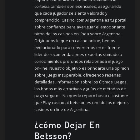
cortesía también son esenciales, asegurando
que cada jugador se sienta valorado y
comprendido. Casino. com Argentina es tu portal
sobre confianza para averiguar el emocionante
nicho de los casinos en línea sobre Argentina.
Originados lo que un casino online, hemos
evolucionado para convertirnos en mi fuente
líder de recomendaciones expertas sumado a
conocimientos profundos relacionada el juego
on-line. Nuestro objetivo es brindarte una opinion
sobre juego insuperable, ofreciendo reseñas
detalladas, información sobre los últimos juegos,
los bonos más atractivos y guías de métodos de
pago seguros. No queda reparo hasta el instante
que Play casino at betsson es uno de los mejores
casinos on-line de Argentina.
¿cómo Dejar En
Betsson?