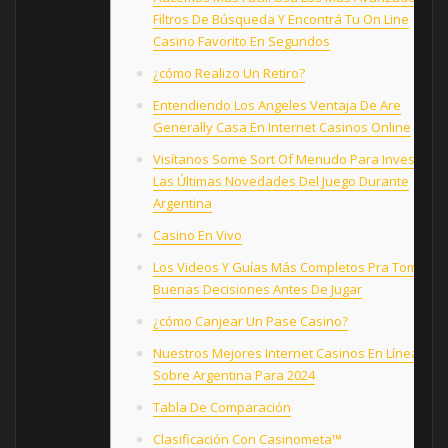
Filtros De Búsqueda Y Encontrá Tu On Line
Casino Favorito En Segundos
¿cómo Realizo Un Retiro?
Entendiendo Los Angeles Ventaja De Are
Generally Casa En Internet Casinos Online
Visítanos Some Sort Of Menudo Para Investirse
Las Últimas Novedades Del Juego Durante
Argentina
Casino En Vivo
Los Videos Y Guías Más Completos Pra Tomar
Buenas Decisiones Antes De Jugar
¿cómo Canjear Un Pase Casino?
Nuestros Mejores Internet Casinos En Línea
Sobre Argentina Para 2024
Tabla De Comparación
Clasificación Con Casinometa™