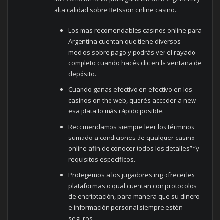
alta calidad sobre Betsson online casino.
Los mas recomendables casinos online para
Argentina cuentan que tiene diversos
medios sobre pago y podrás ver el rayado
completo cuando hacés clic en la ventana de
depósito.
Cuando ganas efectivo en efectivo en los
casinos on the web, querés acceder a new
esa plata lo más rápido posible.
Recomendamos siempre leer los términos
sumado a condiciones de qualquer casino
online afin de conocer todos los detalles” “y
requisitos específicos.
Protegemos a los jugadores ing ofrecerles
plataformas o qual cuentan con protocolos
de encriptación, para manera que su dinero
e información personal siempre estén
seguros.