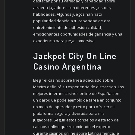
destacan por su variedad y capacidad sobre
atraer a jugadores con diferentes gustos y
habilidades. Algunos juegos han hato
popularidad debido a tu capacidad de dar
entretenimiento de adhesión calidad,
emocionantes oportunidades de ganancia y una
experiencia para juego inmersiva.
Jackpot City On Line
Casino Argentina
Elegir el casino sobre línea adecuado sobre
México definirá su experiencia de distraccion. Los
mejores internet casinos online de España son
un claroq ue pode ejemplo de tarea en conjunto
no meio de operador y cetro para ofrecer mi
plataforma segura y divertida para mis
jugadores. Seguir estos consejos y este top de
casinos online que recomiendo el experto
durante casinos online sobre Latinoamérica, le