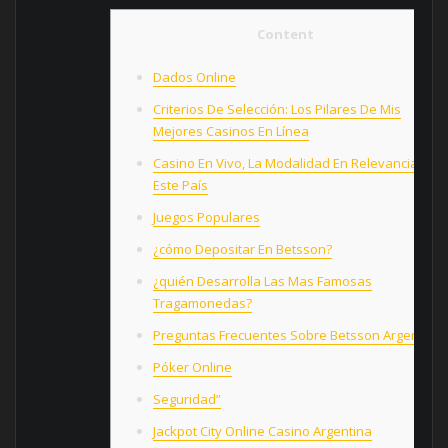
Content
Dados Online
Criterios De Selección: Los Pilares De Mis
Mejores Casinos En Línea
Casino En Vivo, La Modalidad En Relevancia En
Este País
Juegos Populares
¿cómo Depositar En Betsson?
¿quién Desarrolla Las Mas Famosas
Tragamonedas?
Preguntas Frecuentes Sobre Betsson Argentina
Póker Online
Seguridad”
Jackpot City Online Casino Argentina