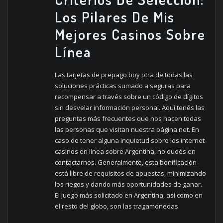
Los Pilares De Mis
Mejores Casinos Sobre
Línea
Las tarjetas de prepago boy otra de todas las
soluciones prácticas sumado a seguras para
recompensar a través sobre un código de dígitos
sin desvelar información personal. Aquí tenés las
preguntas más frecuentes que nos hacen todas
las personas que visitan nuestra página net. En
caso de tener alguna inquietud sobre los internet
casinos en línea sobre Argentina, no dudés en
contactarnos. Generalmente, esta bonificación
está libre de requisitos de apuestas, minimizando
los riegos y dando más oportunidades de ganar.
El juego más solicitado en Argentina, así como en
el resto del globo, son las tragamonedas.