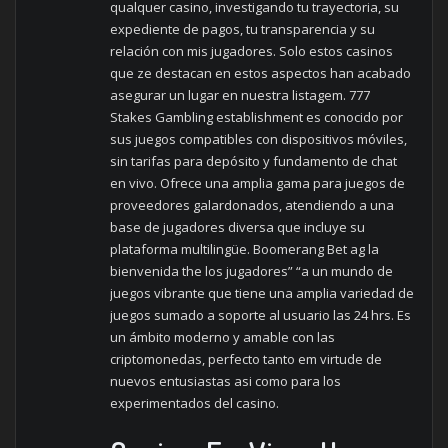
qualquer casino, investigando tu trayectoria, su
expediente de pagos, tu transparencia y su
relación con mis jugadores. Solo estos casinos
que ze destacan en estos aspectos han acabado
asegurar un lugar en nuestra listagem. 777
Stakes Gambling establishment es conocido por
sus juegos compatibles con dispositivos móviles,
sin tarifas para depósito y fundamento de chat
en vivo. Ofrece una amplia gama para juegos de
proveedores galardonados, atendiendo a una
base de jugadores diversa que incluye su
plataforma multilingüe. Boomerang Bet ag la
bienvenida the los jugadores” “a un mundo de
juegos vibrante que tiene una amplia variedad de
juegos sumado a soporte al usuario las 24 hrs. Es
un ámbito moderno y amable con las
criptomonedas, perfecto tanto em virtude de
nuevos entusiastas asi como para los
experimentados del casino.