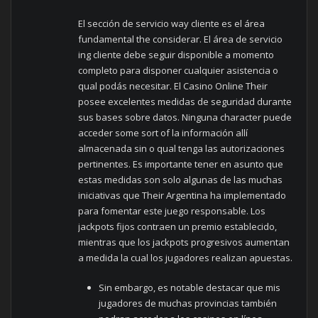
El sección de servicio way cliente es el área
fundamental the considerar. El área de servicio
ing cliente debe seguir disponible a momento
completo para disponer cualquier asistencia o
qual podás necesitar. El Casino Online Their
posee excelentes medidas de seguridad durante
sus bases sobre datos. Ninguna character puede
acceder some sort of la información allí
almacenada sin o qual tenga las autorizaciones
pertinentes. Es importante tener en asunto que
estas medidas son solo algunas de las muchas
iniciativas que Their Argentina ha implementado
para fomentar este juego responsable. Los
jackpots fijos contraen un premio establecido,
mientras que los jackpots progresivos aumentan
a medida la cual los jugadores realizan apuestas.
Sin embargo, es notable destacar que mis
jugadores de muchas provincias también