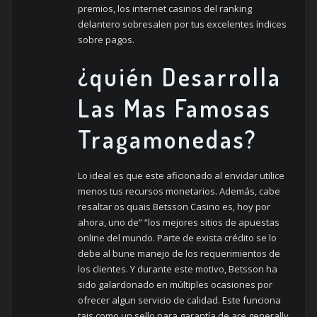
premios, los internet casinos del ranking
delantero sobresalen por tus excelentes índices
sobre pagos.
¿quién Desarrolla
Las Mas Famosas
Tragamonedas?
Lo ideal es que este aficionado al envidar utilice
menos tus recursos monetarios. Además, cabe
resaltar os quais Betsson Casino es, hoy por
ahora, uno de” “los mejores sitios de apuestas
online del mundo. Parte de exista crédito se lo
debe al bune manejo de los requerimientos de
los clientes. Y durante este motivo, Betsson ha
sido galardonado en múltiples ocasiones por
ofrecer algun servicio de calidad. Este funciona
tais como un sello para garantía de are generally