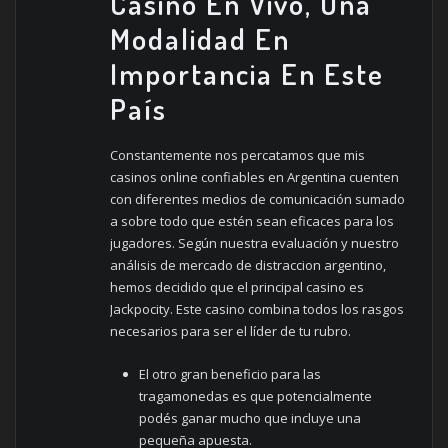
Casino En Vivo, Una
Modalidad En
Importancia En Este
País
Constantemente nos percatamos que mis
casinos online confiables en Argentina cuenten
con diferentes medios de comunicación sumado
a sobre todo que estén sean eficaces para los
jugadores. Según nuestra evaluación y nuestro
análisis de mercado de distraccion argentino,
hemos decidido que el principal casino es
Jackpocity. Este casino combina todos los rasgos
necesarios para ser el líder de tu rubro.
El otro gran beneficio para las
tragamonedas es que potencialmente
podés ganar mucho que incluye una
pequeña apuesta.