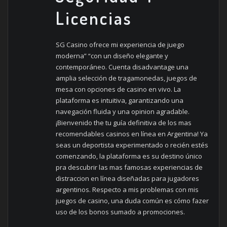
Licencias
SG Casino ofrece mi experiencia de juego
moderna” “con un diseño elegante y
contemporáneo. Cuenta disadvantage una
amplia selección de tragamonedas, juegos de
mesa con opciones de casino en vivo. La
plataforma es intuitiva, garantizando una
navegación fluida y una opinion agradable.
¡Bienvenido the tu guía definitiva de los mas
recomendables casinos en línea en Argentina! Ya
seas un deportista experimentado o recién estés
comenzando, la plataforma es su destino único
pra descubrir las mas famosas experiencias de
distraccion en línea diseñadas para jugadores
argentinos. Respecto a mis problemas con mis
juegos de casino, una duda común es cómo fazer
uso de los bonos sumado a promociones.