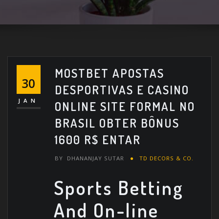
MOSTBET APOSTAS
30
DESPORTIVAS E CASINO
JAN
ONLINE SITE FORMAL NO
BRASIL OBTER BÔNUS
1600 R$ ENTAR
BY
DHANANJAY SUTAR
TD DECORS & CO.
Sports Betting
And On-line