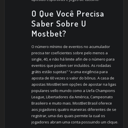
O Que Você Precisa
Saber Sobre U
Mostbet?
O número mínimo de eventos no acumulador
precisa ter coeficientes sobre pelo menos a
single, 40, e não há limite afin de o número para
eventos que podem ser incluídos. As rodadas
grátis estão sujeitas” “a uma exigência para
aposta de 60 vezes o valor do bônus. A casa de
apostas MostBet tem opções de apostar na ligas
populares vello mundo como a Uefa Champions
League, Libertadores da América, Campeonato
Brasileiro e muito mais. MostBet Brasil oferece
aos jogadores quatro maneiras diferentes de se
registrar, uma das quais permite la cual os
jogadores abram uma conta possuindo um clique.