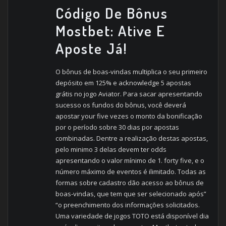
Código De Bônus
Mostbet: Ative E
Aposte Já!
O bônus de boas-vindas multiplica o seu primeiro
depósito em 125% e acknowledge 5 apostas
grátis no jogo Aviator. Para sacar apresentando
sucesso os fundos do bônus, você deverá
apostar your five vezes o monto da bonificação
por o período sobre 30 dias por apostas
combinadas. Dentre a realização destas apostas,
pelo minimo 3 delas devem ter odds
apresentando o valor mínimo de 1. forty five, e o
número máximo de eventos é ilimitado. Todas as
formas sobre cadastro dão acesso ao bônus de
boas-vindas, que tem que ser selecionado após”
“o preenchimento dos informações solicitados.
Uma variedade de jogos TOTO está disponível dia