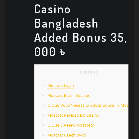
Casino
Bangladesh
Added Bonus 35,
000 ৳
Content
Mostbet Login
Mostbet Brasil Revisão
O Que Você Necessita Saber Sobre To Mostbet?
Mostbet Revisão Do Casino
O Que É A New Mostbet?
Mostbet Czech Úvod