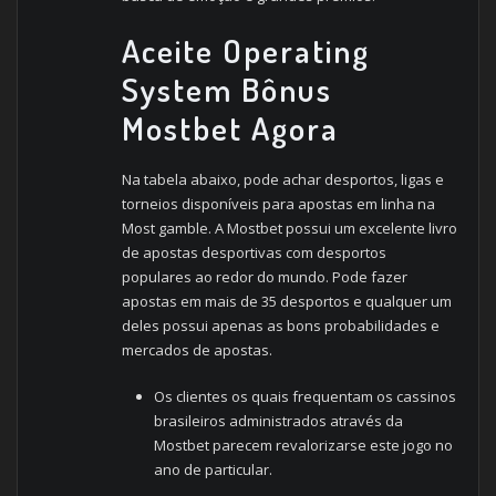
Aceite Operating
System Bônus
Mostbet Agora
Na tabela abaixo, pode achar desportos, ligas e
torneios disponíveis para apostas em linha na
Most gamble. A Mostbet possui um excelente livro
de apostas desportivas com desportos
populares ao redor do mundo. Pode fazer
apostas em mais de 35 desportos e qualquer um
deles possui apenas as bons probabilidades e
mercados de apostas.
Os clientes os quais frequentam os cassinos
brasileiros administrados através da
Mostbet parecem revalorizarse este jogo no
ano de particular.