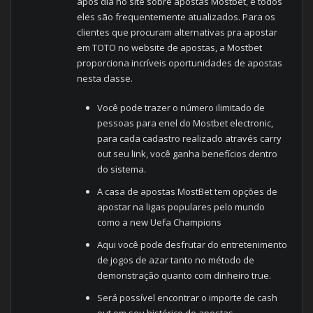
após dia no site sobre apostas Mostbet, e todos
eles são frequentemente atualizados. Para os
clientes que procuram alternativas pra apostar
em TOTO no website de apostas, a Mostbet
proporciona incríveis oportunidades de apostas
nesta classe.
Você pode trazer o número ilimitado de
pessoas para enel do Mostbet electronic,
para cada cadastro realizado através carry
out seu link, você ganha benefícios dentro
do sistema.
A casa de apostas MostBet tem opções de
apostar na ligas populares pelo mundo
como a new Uefa Champions
Aqui você pode desfrutar do entretenimento
de jogos de azar tanto no método de
demonstração quanto com dinheiro true.
Será possível encontrar o importe de cash