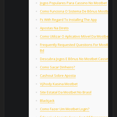
Jogos Populares Para Cassino No Mostbet
Como Funciona O Sistema De Bônus Mostbet?
Fs With Regard To Installing The App
Apostas Na Direto
Como Utilizar O Aplicativo Móvel Da Mostbet?
Frequently Requested Questions For Mostbet
Bd
Descubra Jogos E Bônus No Mostbet Cassino
Como Sacar Dinheiro?
Cashout Sobre Aposta
Výhody Kasina Mostbet
Site Estatal Da Mostbet No Brasil
Blackjack
Como Fazer Um Mostbet Login?