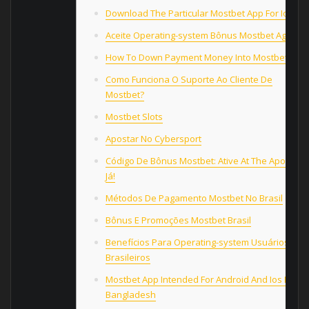
Download The Particular Mostbet App For Ios
Aceite Operating-system Bônus Mostbet Agora
How To Down Payment Money Into Mostbet?
Como Funciona O Suporte Ao Cliente De
Mostbet?
Mostbet Slots
Apostar No Cybersport
Código De Bônus Mostbet: Ative At The Aposte
Já!
Métodos De Pagamento Mostbet No Brasil
Bônus E Promoções Mostbet Brasil
Benefícios Para Operating-system Usuários
Brasileiros
Mostbet App Intended For Android And Ios In
Bangladesh