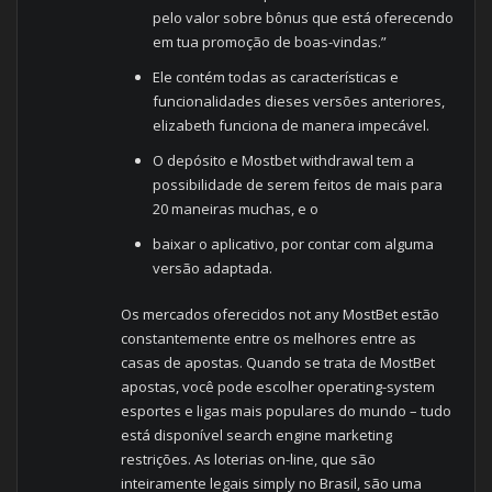
pelo valor sobre bônus que está oferecendo
em tua promoção de boas-vindas.”
Ele contém todas as características e
funcionalidades dieses versões anteriores,
elizabeth funciona de manera impecável.
O depósito e Mostbet withdrawal tem a
possibilidade de serem feitos de mais para
20 maneiras muchas, e o
baixar o aplicativo, por contar com alguma
versão adaptada.
Os mercados oferecidos not any MostBet estão
constantemente entre os melhores entre as
casas de apostas. Quando se trata de MostBet
apostas, você pode escolher operating-system
esportes e ligas mais populares do mundo – tudo
está disponível search engine marketing
restrições. As loterias on-line, que são
inteiramente legais simply no Brasil, são uma