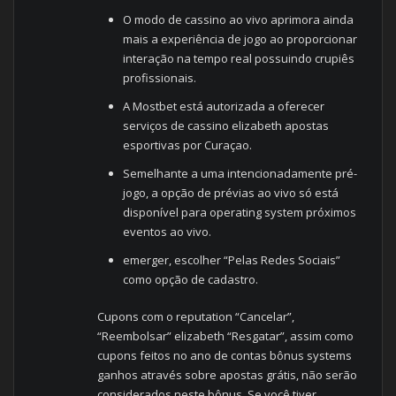
O modo de cassino ao vivo aprimora ainda
mais a experiência de jogo ao proporcionar
interação na tempo real possuindo crupiês
profissionais.
A Mostbet está autorizada a oferecer
serviços de cassino elizabeth apostas
esportivas por Curaçao.
Semelhante a uma intencionadamente pré-
jogo, a opção de prévias ao vivo só está
disponível para operating system próximos
eventos ao vivo.
emerger, escolher “Pelas Redes Sociais”
como opção de cadastro.
Cupons com o reputation “Cancelar”,
“Reembolsar” elizabeth “Resgatar”, assim como
cupons feitos no ano de contas bônus systems
ganhos através sobre apostas grátis, não serão
considerados neste bônus. Se você tiver