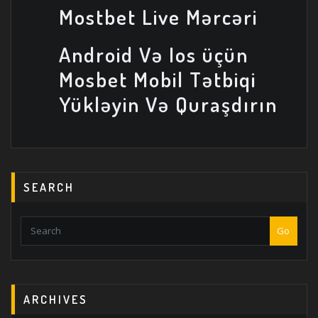
Mostbet Live Mərcəri
Android Və Ios üçün
Mosbet Mobil Tətbiqi
Yükləyin Və Quraşdırın
SEARCH
Go
ARCHIVES