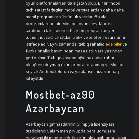
oyun platformaları ən da əlçatan olub. Bir ən mobil
təchizat istifadəçiləri mobil versiyalardan daha daha
mobil proqramlara üstünlük verirlər. Ən əla
proqramlardan biri Mostbet oyun meydançası
tərəfindən təklif olunur. Kiçik bir proqram ən yer
tutmur, iqtisadi cəhətdən trafik və telefon resurslarını
istifadə edir. Eyni zamanda, tətbiq rahatlıq
edə bilər
və
funksionallıq baxımından masa üstü versiyasından
geri qalmır. Tətbiqdə oynamağın nə qədər rahat
olduğunu duymaq üçün proqramı tapmaq və Mostbet
seyrək Android telefon və ya planşetinizə vurmaq
kifayətdir.
Mostbet-az90
Azərbaycan
Azərbaycan gimnastlarının Olimpiya lisenziyası
təsdiqləndi Salam mən pin upda para udmuşam
hesabımi iki miqdar olduğu üçün bloklayiblar bu cəhət