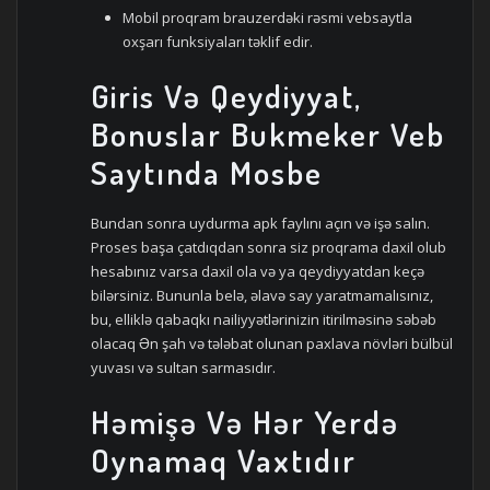
Mobil proqram brauzerdəki rəsmi vebsaytla
oxşarı funksiyaları təklif edir.
Giris Və Qeydiyyat,
Bonuslar Bukmeker Veb
Saytında Mosbe
Bundan sonra uydurma apk faylını açın və işə salın.
Proses başa çatdıqdan sonra siz proqrama daxil olub
hesabınız varsa daxil ola və ya qeydiyyatdan keçə
bilərsiniz. Bununla belə, əlavə say yaratmamalısınız,
bu, elliklə qabaqkı nailiyyətlərinizin itirilməsinə səbəb
olacaq Ən şah və tələbat olunan paxlava növləri bülbül
yuvası və sultan sarmasıdır.
Həmişə Və Hər Yerdə
Oynamaq Vaxtıdır