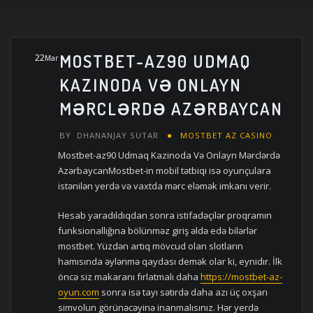
MOSTBET-AZ90 UDMAQ
22
Mar
KAZINODA VƏ ONLAYN
MƏRCLƏRDƏ AZƏRBAYCAN
BY
DHANANJAY SUTAR
MOSTBET AZ CASINO
Mostbet-az90 Udmaq Kazinoda Və Onlayn Mərclərdə
Azərbaycan
Mostbet-in mobil tətbiqi isə oyunçulara
istənilən yerdə və vaxtda mərc eləmək imkanı verir.
Hesab yaradıldıqdan sonra istifadəçilər proqramın
funksionallığına bölünməz giriş əldə edə bilərlər
mostbet. Yüzdən artıq mövcud olan slotların
hamısında əylənmə qaydası demək olar ki, eynidır. İlk
öncə siz makaranı fırlatmalı daha
https://mostbet-az-
oyun.com
sonra isə tayı sətirdə daha azı üç oxşarı
simvolun görünəcəyinə inanmalısınız. Hər yerdə