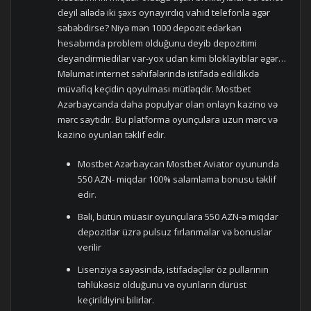
deyil ailədə iki şəxs oynayırdıq vahid telefonla əgər
səbəbdirse? Niyə mən 1000 depozit edərkən
hesabımda problem olduğunu deyib depozitimi
deyandirmiedilar var-yox udan kimi bloklayiblar əgər…
Məlumat internet səhifələrində istifadə edildikdə
müvafiq keçidin qoyulması mütləqdir. Mostbet
Azərbaycanda daha populyar olan onlayn kazino və
mərc saytıdır. Bu platforma oyunçulara uzun mərc və
kazino oyunları təklif edir.
Mostbet Azərbaycan Mostbet Aviator oyununda
550 AZN- miqdar 100% salamlama bonusu təklif
edir.
Bəli, bütün müasir oyunçulara 550 AZN-ə miqdar
depozitlər üzrə pulsuz fırlanmalar və bonuslar
verilir
Lisenziya sayəsində, istifadəçilər öz pullarının
təhlükəsiz olduğunu və oyunların dürüst
keçirildiyini bilirlər.