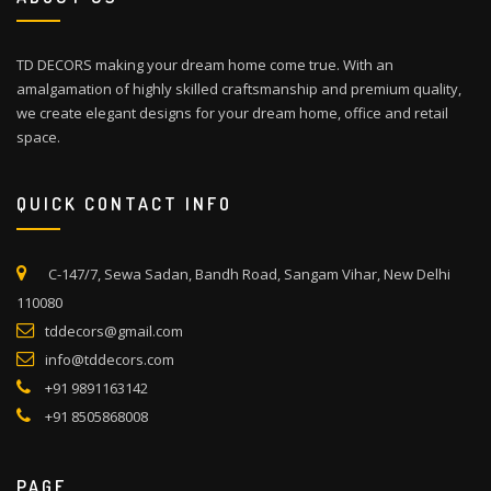
TD DECORS making your dream home come true. With an
amalgamation of highly skilled craftsmanship and premium quality,
we create elegant designs for your dream home, office and retail
space.
QUICK CONTACT INFO
C-147/7, Sewa Sadan, Bandh Road, Sangam Vihar, New Delhi
110080
tddecors@gmail.com
info@tddecors.com
+91 9891163142
+91 8505868008
PAGE