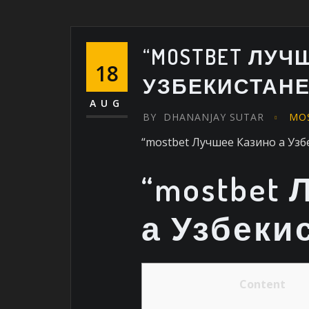
“MOSTBET ЛУЧ
18
УЗБЕКИСТАН
AUG
BY
DHANANJAY SUTAR
MO
“mostbet Лучшее Казино а Узб
“mostbet
а Узбеки
Content