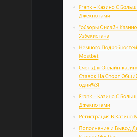
Frank – Казино С Боль
Джекпотами
“обзоры Онлайн Казино
Узбекистана
Немного Подробностей
Mostbet
Счет Для Онлайн-казин
Ставок На Спорт Общи
одни%3F
Frank – Казино С Боль
Джекпотами
Регистрация В Казино 
Пополнение и Вывод Де
Казино Mostbet