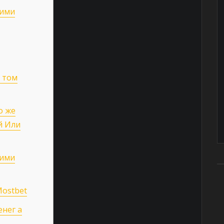
шими
 том
о же
й Или
шими
Mostbet
нег а