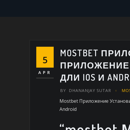
MOSTBET ПРИ
5
ПРИЛОЖЕНИЕ 
APR
ДЛИ IOS И ANDR
BY
DHANANJAY SUTAR
MO
Mostbet Приложение Установи
Android
“mostbet