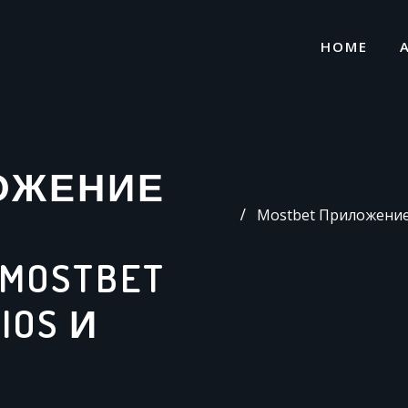
HOME
ЛОЖЕНИЕ
Mostbet Приложение
MOSTBET
IOS И