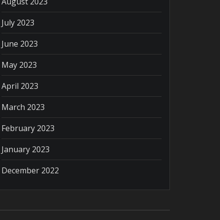
August 2023
July 2023
June 2023
May 2023
April 2023
March 2023
February 2023
January 2023
December 2022