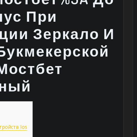
нус При
ции Зеркало И
Букмекерской
Мостбет
ный
тройств Ios