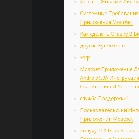
Игры со Живыми Диле
Системные Требования
Приложения Мостбет
Как сделать Ставку В Б
другие Букмекеры
Faqs
Mostbet Приложение Дл
Android%3A Инструкция
Скачиванию И Установ
служба Поддержки”
Пользовательский Инт
Приложении Mostbet
получу 100 Fs за Устано