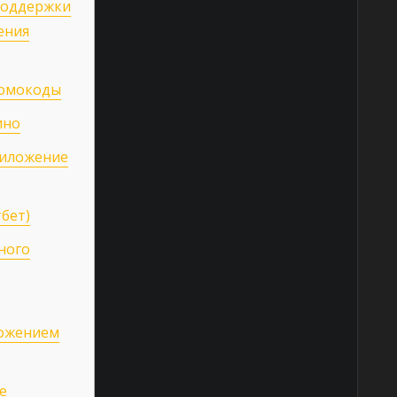
 Поддержки
ения
ромокоды
ино
риложение
бет)
ного
ожением
е