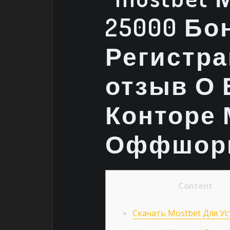
25000 Бо
Регистра
отзыв О 
Конторе 
Оффшор
Content
Скачать Mostbet Для Ус