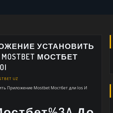
ЛОЖЕНИЕ УСТАНОВИТЬ
MOSTBET МОСТБЕТ
OI
STBET UZ
ть Приложение Mostbet Мостбет дли Ios И
 Мостбет%3A До