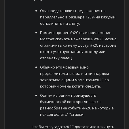
Она представляет предложения по
параллельно в размере 125% на каждый
обналичить на счету.
Помимо прочего%2C если приложение
Mostbet скачать нежелающим%2C можно
ограничить ко нему доступ%2C настроив
вход в учетную запись по коду или
отпечатку палец.
Обычно это чрезвычайно
продолжительные матчи пиппардом
захватывающими моментами%2C за
которыми очень кстати следить.
Одним из одним преимуществ
букмекерской конторы является
разнообразие событий%2C на которые
нельзя делать” “ставки.
Чтобы его угадать%2C достаточно кликнуть