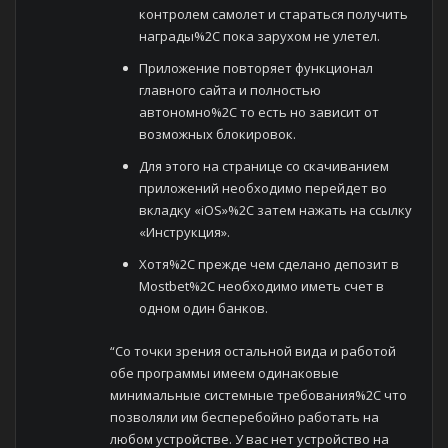
контролем самолет и стараться получить
награды%2C пока зарухом не улетел.
Приложение повторяет функционал
главного сайта и полностью
автономно%2C то есть но зависит от
возможных блокировок.
Для этого на странице со скачиванием
приложений необходимо перейдет во
вкладку «iOS»%2C затем нажать на ссылку
«Инструкция».
Хотя%2C прежде чем сделано депозит в
Mostbet%2C необходимо иметь счет в
одном один банков.
“Со точки зрения остальной вида и работой
обе программы имеем одинаковые
минимальные системные требования%2C что
позволяли им бесперебойно работать на
любом устройстве. У вас нет устройство на