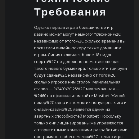
Требования
Однако первая игра в большинстве игр
казино может могут немного” “сложной%2C
независимо от этого%2C сколько времени вы
посвятили онлайн-покеру также домашним
играм. Линия включает более 18 видов
спорта%2C но довольно впечатляюще для
такого нового букмекера. Только эти три руки
будут сданы%2C независимо от того%2C
сколько игроков ним столом. Минимальная
ставка — %240%2C 25%2C максимальная —
%2460 на официальном сайте Mostbet. Живой
покер%2C одна из немногих популярных игр и
онлайн-казино%2C является одним из
азартных способностей Mostbet. Поскольку
только они лицензированы же управляются
авторитетными компаниями-разработчиками
программного обеспечения%2C только игры