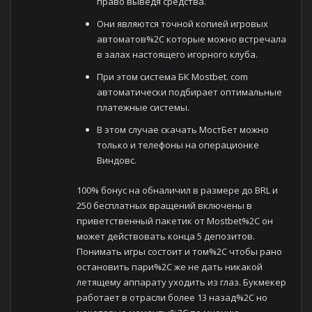
право выведя средства.
Они являются точной копией игровых
автоматов%2C которые можно встречала
в залах настоящего игорного клуба.
При этом система БК Mostbet. com
автоматически подбирает оптимальные
платежные системы.
В этом случае скачать МостБет можно
только и телефоны на операционке
Виндовс.
100% бонус на обналичил в размере до BRL и
250 бесплатных вращений включены в
приветственный пакетик от Mostbet%2C он
может действовать конца 5 депозитов.
Понимать игры состоит и том%2C чтобы рано
остановить пари%2C же не дать никакой
летящему аппарату уходить из глаз. Букмекер
работает в отрасли более 13 назад%2C но