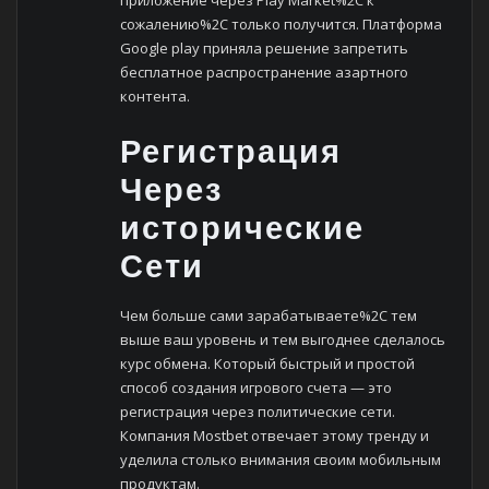
приложение через Play Market%2C к
сожалению%2C только получится. Платформа
Google play приняла решение запретить
бесплатное распространение азартного
контента.
Регистрация
Через
исторические
Сети
Чем больше сами зарабатываете%2C тем
выше ваш уровень и тем выгоднее сделалось
курс обмена. Который быстрый и простой
способ создания игрового счета — это
регистрация через политические сети.
Компания Mostbet отвечает этому тренду и
уделила столько внимания своим мобильным
продуктам.