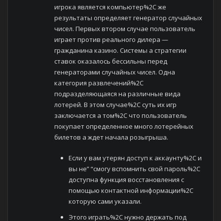
игрока является компьютер%2C же
результаты определяет генератор случайных
чисел. Первых втором случае пользователь
играет против реального дилера —
гражданина казино. Системы а стратегии
ставок оказалось бессильны перед
генераторами случайных чисел. Одна
категория развлечений%2C
подразделяющаяся на различные вида
лотерей. В этом случае%2C суть их игр
заключается а том%2C что пользователь
покупает определенное много лотерейных
билетов а ждет начала розыгрыша.
Если у вам утерян доступ к аккаунту%2C и
вы не” “смогу вспомнить свой пароль%2C
доступна функция восстановления с
помощью контактной информации%2C
которую сами указали.
Этого играть%2C нужно держать под