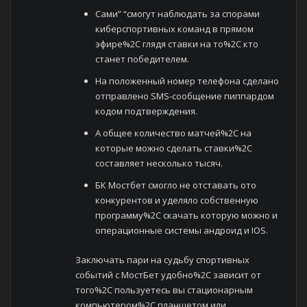
Сами” “смогут наблюдать за спорами
киберспортивных команд в прямом
эфире%2C глядя ставки на то%2C кто
станет победителем.
На положенный номер телефона сделано
отправлено SMS-сообщение пиппардом
кодом подтверждения.
А общее количество матчей%2C на
которые можно сделать ставки%2C
составляет несколько тысяч.
БК Мостбет смогло не отставать ото
конкурентов и уделяло собственную
программу%2C скачать которую можно и
операционные системы андроид и IOS.
Заключать пари на судьбу спортивных
событий с МостБет удобно%2C зависит от
того%2C пользуетесь вы стационарным
компьютером%2C планшетом или