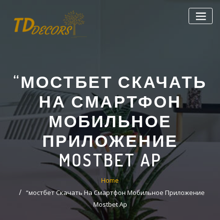
Skip
to
content
“МОСТБЕТ СКАЧАТЬ
НА СМАРТФОН
МОБИЛЬНОЕ
ПРИЛОЖЕНИЕ
MOSTBET AP
Home
“мостбет Скачать На Смартфон Мобильное Приложение
Mostbet Ap