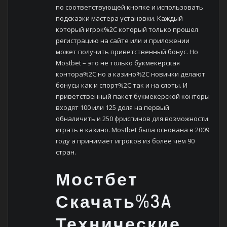
по соответствующей кнопке и использовать
подсказки мастера установки. Каждый
который игрок%2C который только прошел
регистрацию на сайте или и приложении
может получить приветственный бонус. Но
Mostbet – это не только букмекерская
контора%2C но а казино%2C новички делают
бонусы как и спорт%2C так и на слоты. И
приветственный пакет букмекерской конторы
входят 100 или 125 доля на первый
обналичить и 250 фриспинов для возможности
играть в казино. Mostbet была основана в 2009
году а принимает игроков из более чем 90
стран.
Мостбет
Скачать%3A
Технические