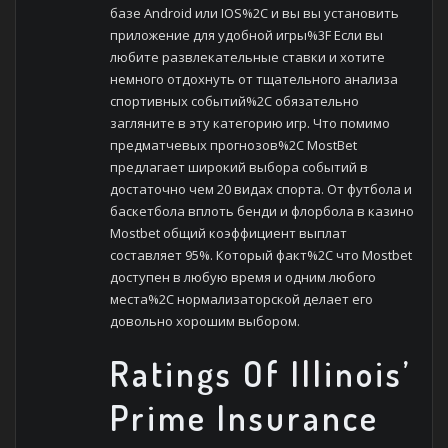
базе Android или IOS%2C и вы вы установить
приложение для удобной игры%3F Если вы
любите развлекательные ставки и хотите
немного отдохнуть от тщательного анализа
спортивных событий%2C обязательно
загляните в эту категорию игр. Что помимо
предматчевых прогнозов%2C MostBet
предлагает широкий выбора событий в
достаточно чем 20 видах спорта. От футбола и
баскетбола вплоть бенди и флорбола в казино
Mostbet общий коэффициент выплат
составляет 95%. Который факт%2C что Mostbet
доступен в любую время и одним любого
места%2C нормализаторской делает его
довольно хорошим выбором.
Ratings Of Illinois’
Prime Insurance