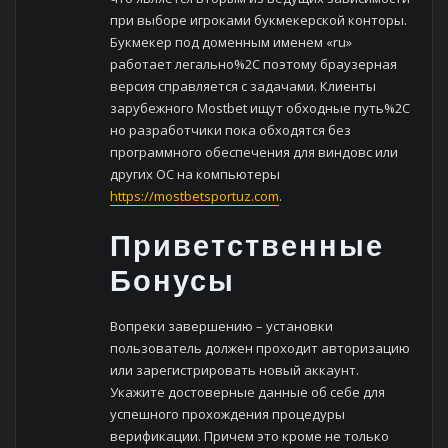
при выборе игроками букмекерской конторы.
Букмекер под доменным именем «ru»
работает легально%2C поэтому браузерная
версия справляется с задачами. Клиенты
зарубежного Mostbet ищут обходные путь%2C
но разработчики пока обходятся без
программного обеспечения для виндовс или
других ОС на компьютеры
https://mostbetsportuz.com
.
Приветственные
Бонусы
Вопреки завершению – установки
пользователь должен проходит авторизацию
или зарегистрировать новый аккаунт.
Укажите достоверные данные об себе для
успешного прохождения процедуры
верификации. Причем это кроме не только