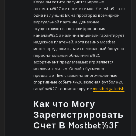
Когда вы хотите получится игровые
автоматы%2C же посетите мостбет wbu9 – это
одна из лучших БК на просторах всемирной
виртуальной паутины. Денежные
осуществляются по зашифрованным
каналам%2C а наличии лицензии гарантирует
надежное платежей. Хотя казино Mostbet
может предложить вам специальный бонус за
первоначальный обналичить%2C
ассортимент предлагаемых игр является
исключительным. Онлайн-букмекер
предлагает live ставки на многочисленные
спортивные события%2C включая футбол%2C
гандбол%2C теннис же другие
mostbet ga kirish
.
Как что Могу
Зарегистрировать
Счет В Mostbet%3F