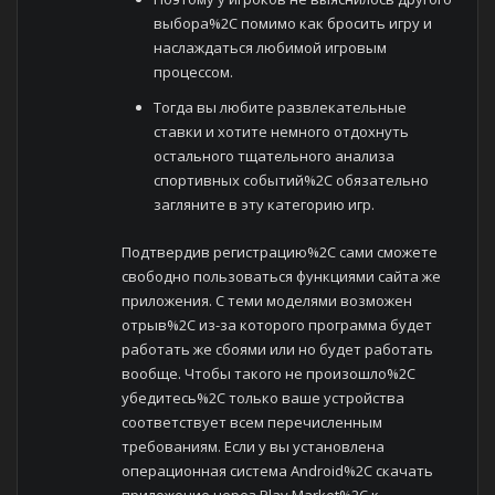
выбора%2C помимо как бросить игру и
наслаждаться любимой игровым
процессом.
Тогда вы любите развлекательные
ставки и хотите немного отдохнуть
остального тщательного анализа
спортивных событий%2C обязательно
загляните в эту категорию игр.
Подтвердив регистрацию%2C сами сможете
свободно пользоваться функциями сайта же
приложения. С теми моделями возможен
отрыв%2C из-за которого программа будет
работать же сбоями или но будет работать
вообще. Чтобы такого не произошло%2C
убедитесь%2C только ваше устройства
соответствует всем перечисленным
требованиям. Если у вы установлена
операционная система Android%2C скачать