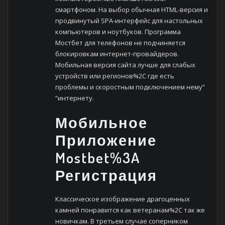
смартфоном. На выбор обычная HTML-версия и
продвинутый SPA-интерфейс для настольных
компьютеров и ноутбуков. Программа
Мостбет для телефонов не подчиняется
блокировкам интернет-провайдеров.
Мобильная версия сайта лучше для слабых
устройств или регионов%2C где есть
проблемы и скоростным подключением нему”
“интернету.
Мобильное
Приложение
Mostbet%3A
Регистрация
Классическое изображение драгоценных
камней понравится как ветеранам%2C так же
новичкам. В третьем случае соперником