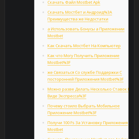
Скачать Файл Mostbet Apk
Скачать Мостбет и Андроид%3A
Преимущества же Недостатки
а Использовать Бонусы а Приложении
Mostbet
Как Скачать Мостбет На Компьютер
Как что Могу Получить Приложение
Mostbet%3F
же Связаться Со службе Поддержки С
посторонней Приложения Mostbet%3F
Можно разве Делать Несколько Ставок В
Виде Экспресса%3F
Почему стоило Выбрать Мобильное
Приложение Mostbet%3F
Получи 100 Fs За Установку Приложения
Mostbet