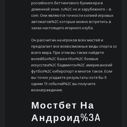
российского беттингового букмекера в
доменной зоне. ru%2C но и зарубежного – в.
com. Они являются точности копией игровых
автоматов%2C которые можно встретить в
залах настоящего игорного клуба.
Он рассчитан на игроков всех мастей и
предлагает все всевозможные виды спорта со
всего мира. При этом вы также найдете
волейбол%2C баскетбол%2C боевые
искусства%2C бадминтон%2C американский
футбол%2C киберспорт и многое такое. Если
вы точно угадаете результаты хотя бы 9
одним 15 событий%2C вы получите
вознаграждение.
Мостбет На
Андроид%3A