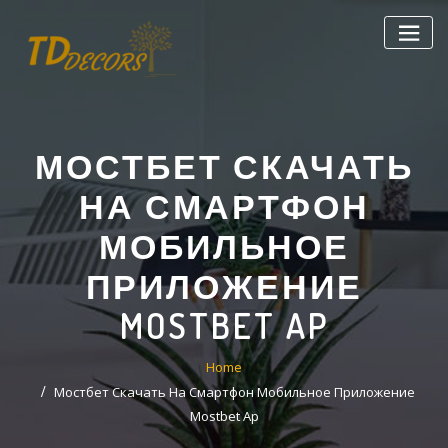
Skip
to
content
МОСТБЕТ СКАЧАТЬ
НА СМАРТФОН
МОБИЛЬНОЕ
ПРИЛОЖЕНИЕ
MOSTBET AP
Home
Мостбет Скачать На Смартфон Мобильное Приложение
Mostbet Ap