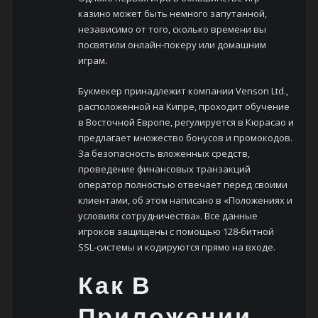
казино может быть немного запутанной,
независимо от того, сколько времени вы
посвятили онлайн-покеру или домашним
играм.
Букмекер принадлежит компании Venson Ltd.,
расположенной на Кипре, проходит обучение
в Восточной Европе, регулируется в Кюрасао и
предлагает множество бонусов и промокодов.
За безопасность вложенных средств,
проведение финансовых транзакций
оператор полностью отвечает перед своими
клиентами, об этом написано в «Положениях и
условиях сотрудничества». Все данные
игроков защищены с помощью 128-битной
SSL-системы и кодируются прямо на входе.
Как В
Приложении