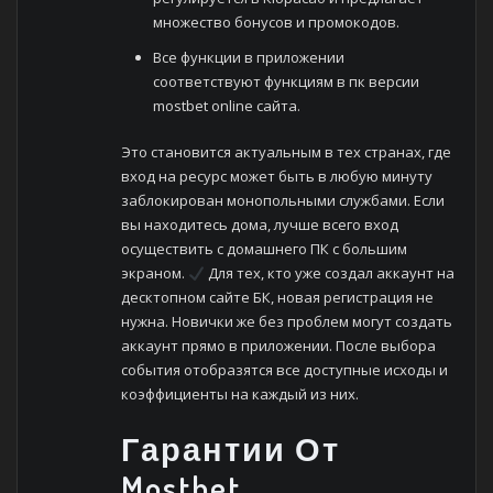
множество бонусов и промокодов.
Все функции в приложении
соответствуют функциям в пк версии
mostbet online сайта.
Это становится актуальным в тех странах, где
вход на ресурс может быть в любую минуту
заблокирован монопольными службами. Если
вы находитесь дома, лучше всего вход
осуществить с домашнего ПК с большим
экраном.
Для тех, кто уже создал аккаунт на
десктопном сайте БК, новая регистрация не
нужна. Новички же без проблем могут создать
аккаунт прямо в приложении. После выбора
события отобразятся все доступные исходы и
коэффициенты на каждый из них.
Гарантии От
Mostbet