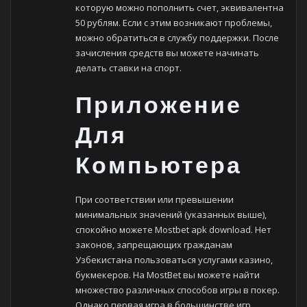
которую можно пополнить счет, эквивалентна
50 рублям. Если с этим возникают проблемы,
можно обратиться в службу поддержки. После
зачисления средств вы можете начинать
делать ставки на спорт.
Приложение
Для
Компьютера
При соответствии или превышении
минимальных значений (указанных выше),
спокойно можете Mostbet apk download. Нет
законов, запрещающих гражданам
Узбекистана пользоваться услугами казино,
букмекеров. На MostBet вы можете найти
множество различных способов игры в покер.
Однако первая игра в большинстве игр