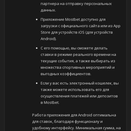
партнера на отправку персональных
данных.
Приложение Mostbet доступно для
загрузки с официального сайта или из App
Store для устройств iOS (для устройств
Android).
С его помощью, вы сможете делать
ставки в режиме реального времени на
текущие события, а также выбирать из
множества спортивных мероприятий и
выгодных коэффициентов.
Если у вас есть электронный кошелек, вы
также можете использовать его для
осуществления платежей или депозитов
в Mostbet.
Работа приложения для Android оптимальна
для ставок, благодаря функционалу и
удобному интерфейсу. Минимальная сумма, на