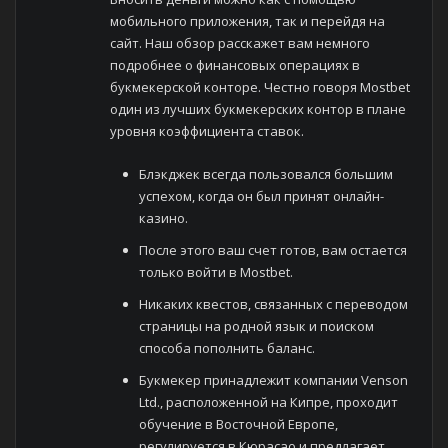
мобильного приложения, так и перейдя на
сайт. Наш обзор расскажет вам немного
подробнее о финансовых операциях в
букмекерской конторе. Честно говоря Mostbet
один из лучших букмекерских контор в плане
уровня коэффициента ставок.
Блэкджек всегда пользовался большим
успехом, когда он был принят онлайн-
казино.
После этого ваш счет готов, вам остается
только войти в Mostbet.
Никаких квестов, связанных с переводом
страницы на родной язык и поиском
способа пополнить баланс.
Букмекер принадлежит компании Venson
Ltd., расположенной на Кипре, проходит
обучение в Восточной Европе,
регулируется в Кюрасао и предлагает