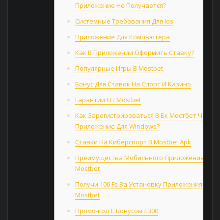
Приложение Не Получается?
Системные Требования Для Ios
Приложение Для Компьютера
Как В Приложении Оформить Ставку?
Популярные Игры В Mostbet
Бонус Для Ставок На Спорт И Казино
Гарантии От Mostbet
Как Зарегистрироваться В Бк Мостбет Через
Приложение Для Windows?
Ставки На Киберспорт В Mostbet Apk
Преимущества Мобильного Приложения
Mostbet
Получи 100 Fs За Установку Приложения
Mostbet
Промо-код С Бонусом £300