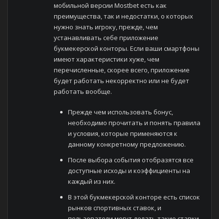
мобильной версии Mostbet есть как
преимущества, так и недостатки, о которых
нужно знать игроку, прежде, чем
устанавливать себе приложение
букмекерской конторы. Если ваши смартфоны
имеют характеристики хуже, чем
перечисленные, скорее всего, приложение
будет работать некорректно или не будет
работать вообще.
Прежде чем использовать бонус,
необходимо прочитать и понять правила
и условия, которые применяются к
данному конкретному предложению.
После выбора события отобразятся все
доступные исходы и коэффициенты на
каждый из них.
В этой букмекерской конторе есть список
рынков спортивных ставок, и
пользователи могут делать такие ставки,