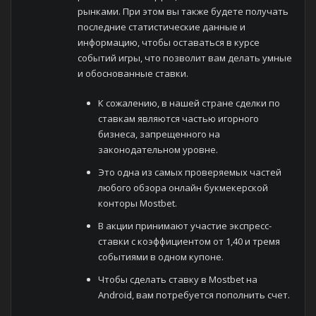
рынками. При этом вы также будете получать
последние статистические данные и
информацию, чтобы оставаться в курсе
событий игры, что позволит вам делать умные
и обоснованные ставки.
К сожалению, в нашей стране сделки по
ставкам являются частью игорного
бизнеса, запрещенного на
законодательном уровне.
Это одна из самых проверяемых частей
любого обзора онлайн букмекерской
конторы Mostbet.
В акции принимают участие экспресс-
ставки с коэффициентом от 1,40 и тремя
событиями в одном купоне.
Чтобы сделать ставку в Mostbet на
Android, вам потребуется пополнить счет.