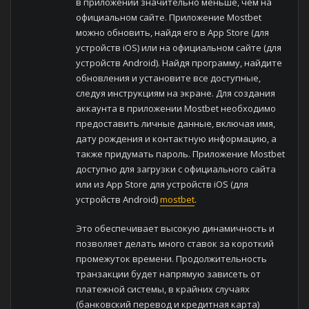
в приложении значительно меньше, чем на
официальном сайте. Приложение Mostbet
можно обновить, найдя его в App Store (для
устройств iOS) или на официальном сайте (для
устройств Android). Найдя программу, найдите
обновления и установите все доступные,
следуя инструкциям на экране. Для создания
аккаунта в приложении Mostbet необходимо
предоставить личные данные, включая имя,
дату рождения и контактную информацию, а
также придумать пароль. Приложение Mostbet
доступно для загрузки с официального сайта
или из App Store для устройств iOS (для
устройств Android)
mostbet
.
Это обеспечивает высокую динамичность и
позволяет делать много ставок за короткий
промежуток времени. Продолжительность
транзакции будет напрямую зависеть от
платежной системы, в крайних случаях
(банковский перевод и кредитная карта)