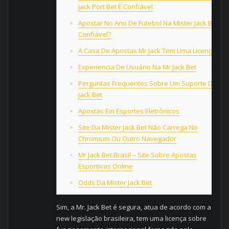
Jack Port Bet É Confiável
Apostar No Ano De Futebol Na Mister Jack Bet É
Confiável?
A Casa De Apostas Mr Jack Tem Uma Licença?
Experiencia De Usuário Na Mr Jack Bet
Perguntas Frequentes Sobre Um Suporte Da Mr
Jack Bet
Apostas Em Esportes Eletrônicos
Site Da Mister Jack Bet Não Carrega No
Chromium Ou Outro Navegador
Mr Jack Bet Brasil – Site Sobre Apostas
Esportivas Online
Odds Da Mister Jack Bet
Sim, a Mr. Jack Bet é segura, atua de acordo com a
new legislação brasileira, tem uma licença sobre