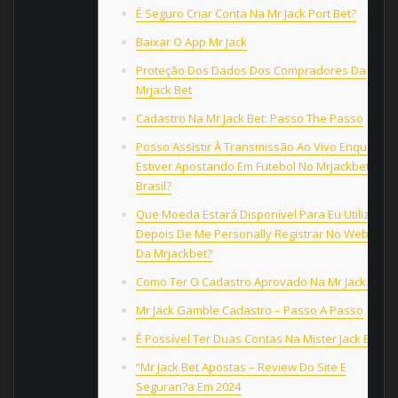
É Seguro Criar Conta Na Mr Jack Port Bet?
Baixar O App Mr Jack
Proteção Dos Dados Dos Compradores Da
Mrjack Bet
Cadastro Na Mr Jack Bet: Passo The Passo
Posso Assistir À Transmissão Ao Vivo Enquanto
Estiver Apostando Em Futebol No Mrjackbet
Brasil?
Que Moeda Estará Disponível Para Eu Utilizar
Depois De Me Personally Registrar No Web Site
Da Mrjackbet?
Como Ter O Cadastro Aprovado Na Mr Jack Bet?
Mr Jack Gamble Cadastro – Passo A Passo
É Possível Ter Duas Contas Na Mister Jack Bet?
“Mr Jack Bet Apostas – Review Do Site E
Seguran?a Em 2024