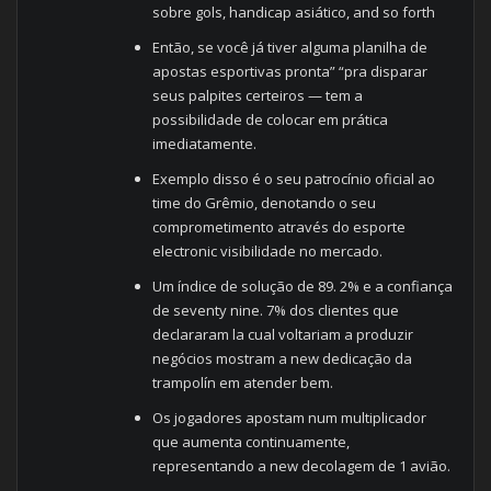
sobre gols, handicap asiático, and so forth
Então, se você já tiver alguma planilha de
apostas esportivas pronta” “pra disparar
seus palpites certeiros — tem a
possibilidade de colocar em prática
imediatamente.
Exemplo disso é o seu patrocínio oficial ao
time do Grêmio, denotando o seu
comprometimento através do esporte
electronic visibilidade no mercado.
Um índice de solução de 89. 2% e a confiança
de seventy nine. 7% dos clientes que
declararam la cual voltariam a produzir
negócios mostram a new dedicação da
trampolín em atender bem.
Os jogadores apostam num multiplicador
que aumenta continuamente,
representando a new decolagem de 1 avião.