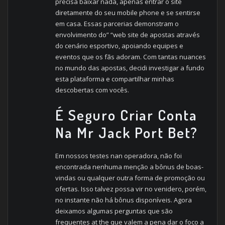
precisa baixar nada, apenas entrar o site
diretamente do seu mobile phone e se sentirse
em casa. Essas parcerias demonstram o
envolvimento do” “web site de apostas através
do cenário esportivo, apoiando equipes e
eventos que os fãs adoram. Com tantas nuances
no mundo das apostas, decidi investigar a fundo
esta plataforma e compartilhar minhas
descobertas com vocês.
É Seguro Criar Conta
Na Mr Jack Port Bet?
Em nossos testes nan operadora, não foi
encontrada nenhuma menção a bônus de boas-
vindas ou qualquer outra forma de promoção ou
ofertas. Isso talvez possa vir no venidero, porém,
no instante não há bônus disponíveis. Agora
deixamos algumas perguntas que são
frequentes at the que valem a pena dar o foco a