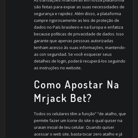
As transações financeiras em nossa plataforma
são feitas para expiar as suas necessidades de
segurança e rapidez. Além disso, a plataforma
cumpre rigorosamente as leis de proteção de
dados no País brasileiro e na Europa e enfatiza
because políticas de privacidade de dados. Isso
garante que apenas pessoas autorizadas
tenham acesso às suas informações, mantendo-
as con seguridad. Se você esquecer seus
detalhes de login, poderá recuperá-los seguindo
as instruções no website.
Como Apostar Na
Mrjack Bet?
Todos os celulares têm a função” “de atalho, que
permite fazer um ícone do site o qual quiser na
uraian inicial de teu celular. Quando quiser
acessar o web site, basta tocar zero atalho e já