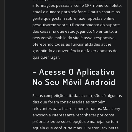
informações pessoais, como CPF, nome completo,
email e número para telefone. É muito comum as
gente que gostam sobre fazer apostas online
pesquisarem sobre u funcionamento do suporte
das casas na que estão jogando. No entanto, a
new versão mobile do site é assai responsiva,
oferecendo todas as funcionalidades at the
garantindo a conveniência de fazer apostas de
qualquer lugar.
– Acesse O Aplicativo
No Seu Móvil Android
Essas competições citadas acima, são só algumas
das que foram consideradas as também
relevantes para ficarem mencionadas. Mas sony
ericsson é interessante reconhecer por conta
própria o leque sobre opções e manejar se tem
aquela que você curte mais. O Mister. jack bet te