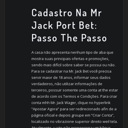
Cadastro Na Mr
Jack Port Bet:
Passo The Passo
A casa não apresenta nenhum tipo de aba que
mostra suas principais ofertas e promoções,
sendo mais difícil sobre saber se possui ou não.
Para se cadastrar na Mr. Jack Bet você precisa
servir maior de 18 anos, informar seus dados
verdadeiros, não utilizar informações de
terceiros, possuir somente uma conta at the estar
de acordo com os Termos e Condições. Para criar
conta mhh Mr. Jack Wager, clique no hyperlink
“Apostar Agora” para ser redirecionado afin de a
página oficial e depois groupe em “Criar Conta”,
localizado no vibrazione superior direito weil tela.
Atualmente, u site não proporciona um bônus