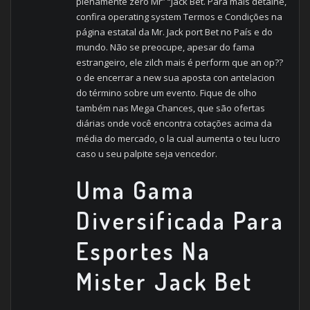
plenamente zero Mr” “Jack Bet. Para mais detalhe,
confira operating system Termos e Condições na
página estatal da Mr. Jack port Bet no País e do
mundo. Não se preocupe, apesar do fama
estrangeiro, ele zilch mais é perform que an op??
o de encerrar a new sua aposta con antelacion
do término sobre um evento. Fique de olho
também nas Mega Chances, que são ofertas
diárias onde você encontra cotações acima da
média do mercado, o la cual aumenta o teu lucro
caso u seu palpite seja vencedor.
Uma Gama
Diversificada Para
Esportes Na
Mister Jack Bet