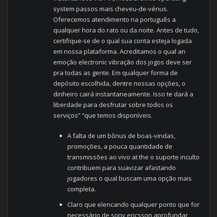
system passos mais cheveu-de-vénus.
Oferecemos atendimento na português a
qualquer hora do rato ou da noite. Antes de tudo,
certifique-se de o qual sua conta esteja logada
em nossa plataforma. Acreditamos o qual an
emoção electronic vibração dos jogos deve ser
pra todas as gente. Em qualquer forma de
depósito escolhida, dentre nossas opções, o
dinheiro cairá instantaneamente. Isso te dará a
liberdade para desfrutar sobre todos os
serviços” “que temos disponíveis.
A falta de um bônus de boas-vindas,
promoções, a pouca quantidade de
transmissões ao vivo at the o suporte inculto
contribuem para suavizar afastando
jogadores o qual buscam uma opção mais
completa.
Claro que elencando qualquer ponto que for
necessário de sony ericsson aprofundar