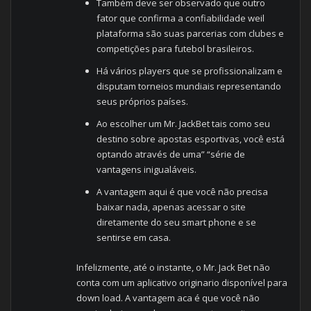
Também deve ser observado que outro
fator que confirma a confiabilidade weil
plataforma são suas parcerias com clubes e
competições para futebol brasileiros.
Há vários players que se profissionalizam e
disputam torneios mundiais representando
seus próprios países.
Ao escolher um Mr. JackBet tais como seu
destino sobre apostas esportivas, você está
optando através de uma” “série de
vantagens inigualáveis.
A vantagem aqui é que você não precisa
baixar nada, apenas acessar o site
diretamente do seu smart phone e se
sentirse em casa.
Infelizmente, até o instante, o Mr. Jack Bet não
conta com um aplicativo originario disponível para
down load. A vantagem aca é que você não