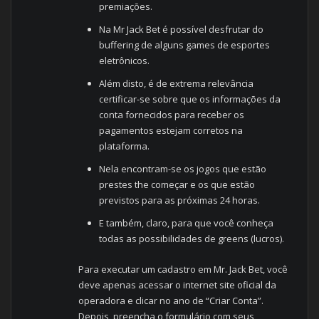
premiações.
Na Mr Jack Bet é possível desfrutar do
buffering de alguns games de esportes
eletrônicos.
Além disto, é de extrema relevância
certificar-se sobre que os informações da
conta fornecidos para receber os
pagamentos estejam corretos na
plataforma.
Nela encontram-se os jogos que estão
prestes the começar e os que estão
previstos para as próximas 24 horas.
E também, claro, para que você conheça
todas as possibilidades de greens (lucros).
Para executar um cadastro em Mr. Jack Bet, você
deve apenas acessar o internet site oficial da
operadora e clicar no ano de “Criar Conta”.
Depois, preencha o formulário com seus