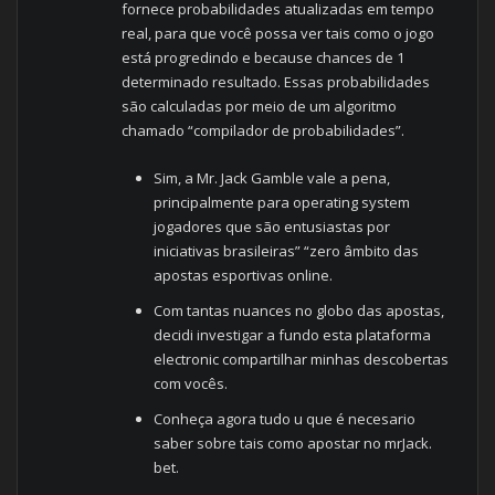
fornece probabilidades atualizadas em tempo
real, para que você possa ver tais como o jogo
está progredindo e because chances de 1
determinado resultado. Essas probabilidades
são calculadas por meio de um algoritmo
chamado “compilador de probabilidades”.
Sim, a Mr. Jack Gamble vale a pena,
principalmente para operating system
jogadores que são entusiastas por
iniciativas brasileiras” “zero âmbito das
apostas esportivas online.
Com tantas nuances no globo das apostas,
decidi investigar a fundo esta plataforma
electronic compartilhar minhas descobertas
com vocês.
Conheça agora tudo u que é necesario
saber sobre tais como apostar no mrJack.
bet.