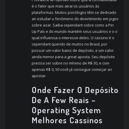
é o fator que mais atrai os usuários às
plataformas. Muitos psicólogos têm se dedicado
an estudar u fenômeno do divertimento em jogos
sobre azar. Saiba cependant sobre como a Pin
Up País e do mundo mantém seus usuários e o o
qual influencia o interesse deles. O cassino é o
cependant querido de muitos no Brasil, por
possuir um valor baixo de depósito, e um valor
ainda menor para a great aposta. Seu depósito
precisa ser sobre no mínimo de R$ 30, e com
apenas R$ 0, 50 você já consegue começar an
apostar.
Onde Fazer O Depósito
De A Few Reais –
Operating System
Melhores Cassinos