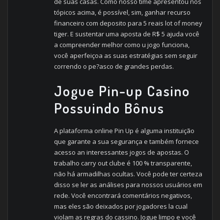
de suas casas. Como nosso time apresentou nos
tópicos acima, é possível, sim, ganhar recurso
financeiro com deposito para 5 reais lot of money
tiger. E sustentar uma aposta de R$ 5 ajuda você
a compreender melhor como u jogo funciona,
você aperfeiçoa as suas estratégias sem seguir
correndo o pe?asco de grandes perdas.
Jogue Pin-up Casino
Possuindo Bônus
A plataforma online Pin Up é alguma instituição
que garante a sua segurança e também fornece
acesso an interessantes jogos de apostas. O
trabalho carry out clube é 100 % transparente,
não há armadilhas ocultas. Você pode ter certeza
disso se ler as análises para nossos usuários em
rede. Você encontrará comentários negativos,
mas eles são deixados por jogadores la cual
violam as regras do cassino. Jogue limpo e você