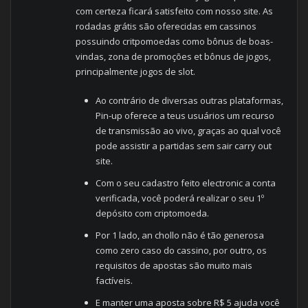
com certeza ficará satisfeito com nosso site. As
rodadas grátis são oferecidas em cassinos
possuindo critpomoedas como bônus de boas-
vindas, zona de promoções et bônus de jogos,
principalmente jogos de slot.
Ao contrário de diversas outras plataformas,
Pin-up oferece a teus usuários um recurso
de transmissão ao vivo, graças ao qual você
pode assistir a partidas sem sair carry out
site.
Com o seu cadastro feito electronic a conta
verificada, você poderá realizar o seu 1º
depósito com criptomoeda.
Por 1 lado, an chollo não é tão generosa
como zero caso do cassino, por outro, os
requisitos de apostas são muito mais
factíveis.
E manter uma aposta sobre R$ 5 ajuda você