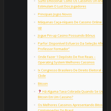
Surto Emocional: Como Os Cassinos On-line
Estimulam O Lust Dos Jogadores
Principais Jogos Novos
Máquinas Caça-níqueis De Cassino Online Pin-
up
Jogue Pin-up Casino Possuindo Bônus
Parfor: Disponível Esfuerzo Da Seleção Afin De
Professor Formador”
Onde Fazer 1 Depósito De Five Reais –
Operating System Melhores Cassinos
Ix Congresso Brasileiro De Direito Eleitoral –
Cbde
Bitcoin
Há Alguma Taxa Cobrada Quando Se Usa
Bitcoin Em Um Cassino?
Os Melhores Cassinos Apresentando Bitcoin E
Criptomoedas Do Brasil