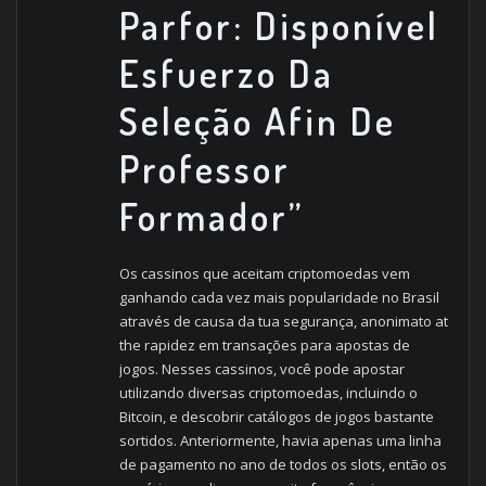
Parfor: Disponível
Esfuerzo Da
Seleção Afin De
Professor
Formador”
Os cassinos que aceitam criptomoedas vem
ganhando cada vez mais popularidade no Brasil
através de causa da tua segurança, anonimato at
the rapidez em transações para apostas de
jogos. Nesses cassinos, você pode apostar
utilizando diversas criptomoedas, incluindo o
Bitcoin, e descobrir catálogos de jogos bastante
sortidos. Anteriormente, havia apenas uma linha
de pagamento no ano de todos os slots, então os