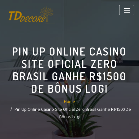
Skip
to
content
PIN UP ONLINE CASINO
SITE OFICIAL ZERO
BRASIL GANHE R$1500
DE BÔNUS LOGI
Home
Pin Up Online Casino Site Oficial Zero Brasil Ganhe R$1500 De
Bônus Logi