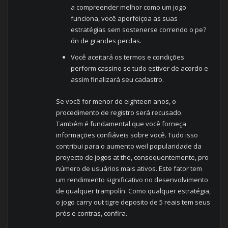
a compreender melhor como um jogo
funciona, você aperfeiçoa as suas
estratégias sem sostenerse correndo o pe?
ón de grandes perdas.
Você aceitará os termos e condições
perform cassino se tudo estiver de acordo e
assim finalizará seu cadastro.
Se você for menor de eighteen anos, o
procedimento de registro será recusado.
Também é fundamental que você forneça
informações confiáveis ​​sobre você. Tudo isso
contribui para o aumento weil popularidade da
proyecto de jogos at the, consequentemente, pro
número de usuários mais ativos. Este fator tem
um rendimiento significativo no desenvolvimento
de qualquer trampolín. Como qualquer estratégia,
o jogo carry out tigre deposito de 5 reais tem seus
prós e contras, confira.