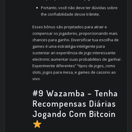
Portanto, você não deve ter dúvidas sobre
the confiabilidade desse trâmite.
Esses bônus são projetados para atrair e
compensar os jogadores, proporcionando mais
chances para ganho. Diversificar tua escolha de
games é uma estratégia inteligente para
sustentar an experiência de jogo interessante
electronic aumentar suas probabilities de ganhar.
Experimente diferentes” “tipos de jogos, como
slots, jogos para mesa, e games de cassino ao
vivo.
#9 Wazamba – Tenha
Recompensas Diárias
Jogando Com Bitcoin