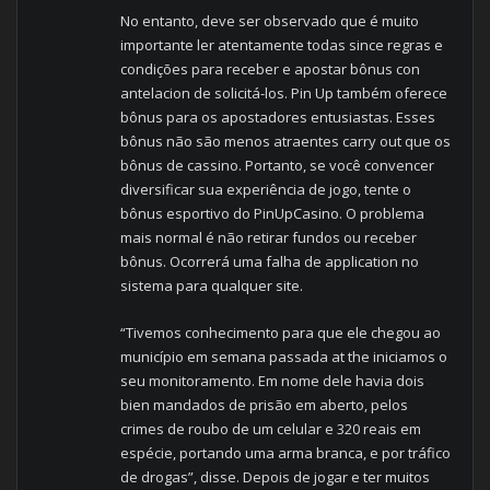
No entanto, deve ser observado que é muito
importante ler atentamente todas since regras e
condições para receber e apostar bônus con
antelacion de solicitá-los. Pin Up também oferece
bônus para os apostadores entusiastas. Esses
bônus não são menos atraentes carry out que os
bônus de cassino. Portanto, se você convencer
diversificar sua experiência de jogo, tente o
bônus esportivo do PinUpCasino. O problema
mais normal é não retirar fundos ou receber
bônus. Ocorrerá uma falha de application no
sistema para qualquer site.
“Tivemos conhecimento para que ele chegou ao
município em semana passada at the iniciamos o
seu monitoramento. Em nome dele havia dois
bien mandados de prisão em aberto, pelos
crimes de roubo de um celular e 320 reais em
espécie, portando uma arma branca, e por tráfico
de drogas”, disse. Depois de jogar e ter muitos