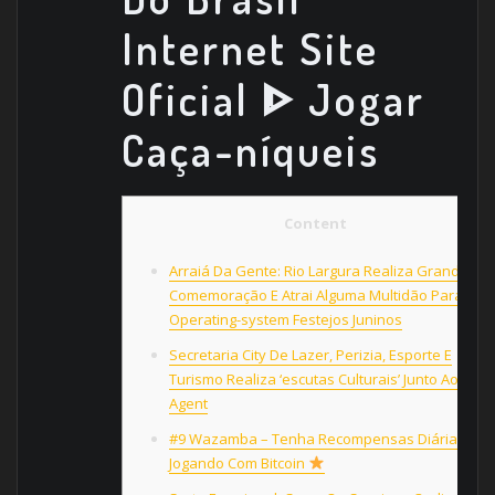
Internet Site
Oficial ᐈ Jogar
Caça-níqueis
Content
Arraiá Da Gente: Rio Largura Realiza Grande
Comemoração E Atrai Alguma Multidão Para
Operating-system Festejos Juninos
Secretaria City De Lazer, Perizia, Esporte E
Turismo Realiza ‘escutas Culturais’ Junto Aos
Agent
#9 Wazamba – Tenha Recompensas Diárias
Jogando Com Bitcoin