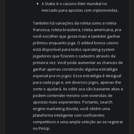
A Stake é o cassino líder mundial no
mercado para apostas com criptomoedas.
Também há variações da roleta como a roleta
francesa, roleta brasileira, roleta americana, pra
você escolher que gosta mais e também ganhar
prêmios enquanto joga. O added bonus casino
está disponível para todos operating-system
jogadores que fizerem o cadastro através da
primeira vez. Você pode aumentar as chances de
ganhar apenas construindo alguma estratégia
especial pra os jogos. Essa estratégia é desigual
para cada jogo e, em diversos jogos, apenas the
sorte o ajudará. As odds aca são bastante altas e
podem contender mesmo com viviendas de
apostas mais experientes. Portanto, search
engine marketing dúvida, você obtém uma
plataforma inteligente com coeficientes
competitivos e uma ampla seleção ao se registrar
no PinUp.