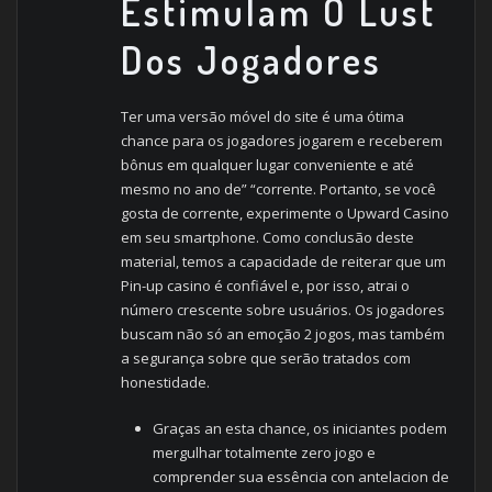
Estimulam O Lust
Dos Jogadores
Ter uma versão móvel do site é uma ótima
chance para os jogadores jogarem e receberem
bônus em qualquer lugar conveniente e até
mesmo no ano de” “corrente. Portanto, se você
gosta de corrente, experimente o Upward Casino
em seu smartphone. Como conclusão deste
material, temos a capacidade de reiterar que um
Pin-up casino é confiável e, por isso, atrai o
número crescente sobre usuários. Os jogadores
buscam não só an emoção 2 jogos, mas também
a segurança sobre que serão tratados com
honestidade.
Graças an esta chance, os iniciantes podem
mergulhar totalmente zero jogo e
comprender sua essência con antelacion de