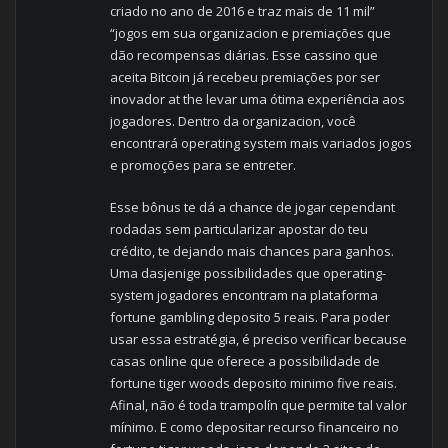
criado no ano de 2016 e traz mais de 11 mil”
“jogos em sua organizacion e premiações que
dão recompensas diárias. Esse cassino que
aceita Bitcoin já recebeu premiações por ser
inovador at the levar uma ótima experiência aos
jogadores. Dentro da organizacion, você
encontrará operating system mais variados jogos
e promoções para se entreter.
Esse bônus te dá a chance de jogar cependant
rodadas sem particularizar apostar do teu
crédito, te dejando mais chances para ganhos.
Uma dasjenige possibilidades que operating-
system jogadores encontram na plataforma
fortune gambling deposito 5 reais. Para poder
usar essa estratégia, é preciso verificar because
casas online que oferece a possibilidade de
fortune tiger woods deposito minimo five reais.
Afinal, não é toda trampolín que permite tal valor
mínimo. E como depositar recurso financeiro no