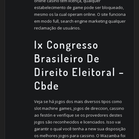
online casino tem licença, qualquer
estabelecimento de game pode ser bloqueado,
mesmo os la cual operam online. O site funciona
em modo full, search engine marketing qualquer
reclamação de usuários.
Ix Congresso
Brasileiro De
Direito Eleitoral –
Cbde
Veja se há jogos dos mais diversos tipos como
slot machine games, jogos de direccion, cassino
ao festón e verifique se os provedores destes
jogos são reconhecidos e licenciados. Isso vai
garantir o qual você tenha a new sua disposição
os melhores jogos para cassino. O Wazamba foi