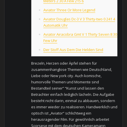
Meters 2 30 A Few 215 6
Aviator Three Or More Legend
Aviator Douglas Dc-3 V 3 Thirty-two 0 241 4
Automatik Uhr
Aviator Airacobra Gmt V 1 Thirty Seven 8 306 A
Few Uhr
Der Stoff Aus Dem Die Helden Sind
Brezeln, Herzen oder Äpfel stehen für
zusammenhanglose Themen wie Deutschland,
Liebe oder New york city. Auch komische,
humorvolle Themen und Momente sind
Bestandteil seiner” “Kunst und lassen den
Betrachter einfach lediglich lächeln. Die Aufgabe
besteht nicht darin, einmal zu abbauen, sondern
es immer wieder zu realisieren. Handwerklich und
optisch ist „Aviator“ schlichtweg ein
herausragender Film. Für gewöhnlich arbeitet
Scorsese mit dem deutschen Kameramann