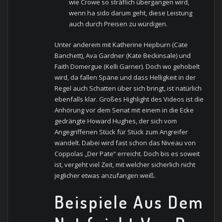
wie Crowe so sträflich übergangen wird,
wenn ha sido darum geht, diese Leistung
auch durch Preisen zu würdigen.
Unter anderem mit Katherine Hepburn (Cate
Banchett), Ava Gardner (Kate Beckinsale) und
Faith Domergue (Kelli Garner). Doch wo gehobelt
wird, da fallen Späne und dass Helligkeit in der
Regel auch Schatten über sich bringt, ist natürlich
ebenfalls klar. Großes Highlight des Videos ist die
Anhörung vor dem Senat mit einem in die Ecke
gedrängte Howard Hughes, der sich vom
Angegriffenen Stück für Stück zum Angreifer
wandelt. Dabei wird fast schon das Niveau von
Coppolas „Der Pate“ erreicht. Doch bis es soweit
ist, vergeht viel Zeit, mit welcher sicherlich nicht
jeglicher etwas anzufangen weiß.
Beispiele Aus Dem