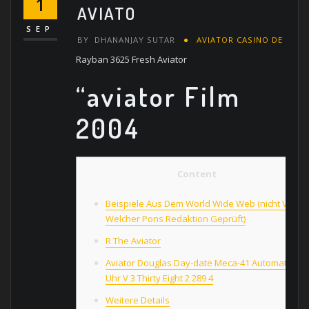
1
AVIATO
SEP
BY
DHANANJAY SUTAR
AVIATOR CASINO DE
Rayban 3625 Fresh Aviator
“aviator Film
2004
Content
Beispiele Aus Dem World Wide Web (nicht Von
Welcher Pons Redaktion Geprüft)
R The Aviator
Aviator Douglas Day-date Meca-41 Automatic
Uhr V 3 Thirty Eight 2 289 4
Weitere Details