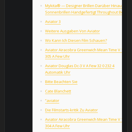
Mykita® — Designer Brillen Darüber Hinaus
Sonnenbrillen Handgefertigt Throughout Berlin
Aviator 3
Weitere Ausgaben Von Aviator
Wo Kann Ich Diesen Film Schauen?
Aviator Airacobra Greenwich Mean Time V 1 37 7
305 A Few Uhr
Aviator Douglas Dc-3 V A Few 32 0 232 4
Automatik Uhr
Bitte Beachten Sie
Cate Blanchett
“aviator
Die Filmstarts-kritik Zu Aviator
Aviator Airacobra Greenwich Mean Time V 1 37 0
304 A Few Uhr