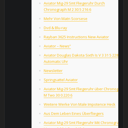
Aviator Mig-29 Smt Fliegeruhr Durch
Chronograph M 2 30 5 216 6
Mehr Von Matn Scorsese
Dvd & Blu-ray
Rayban 3625 Instructions New Aviator
Aviator – News”
Aviator Douglas Dakota Sixth Is V 3 31 5 228 4
Automatic Uhr
Newsletter
Springsattel Aviator
Aviator Mig-29 Smt Fliegeruhr über Chronograph
M Two 30 0 220 6
Weitere Werke Von Male Impotence Heck
Aus Dem Leben Eines Überfliegers
Aviator Mig-29 Smt Fliegeruhr Mit Chronograph