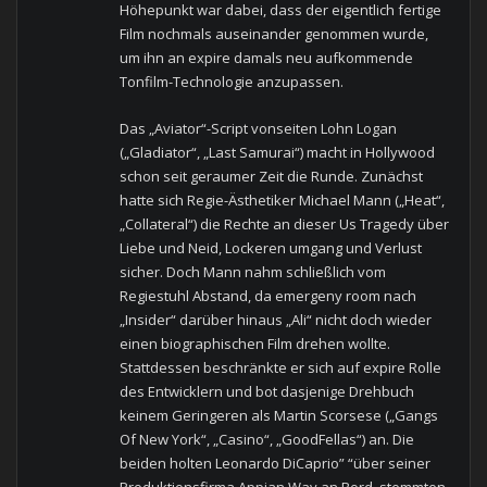
Höhepunkt war dabei, dass der eigentlich fertige
Film nochmals auseinander genommen wurde,
um ihn an expire damals neu aufkommende
Tonfilm-Technologie anzupassen.
Das „Aviator“-Script vonseiten Lohn Logan
(„Gladiator“, „Last Samurai“) macht in Hollywood
schon seit geraumer Zeit die Runde. Zunächst
hatte sich Regie-Ästhetiker Michael Mann („Heat“,
„Collateral“) die Rechte an dieser Us Tragedy über
Liebe und Neid, Lockeren umgang und Verlust
sicher. Doch Mann nahm schließlich vom
Regiestuhl Abstand, da emergeny room nach
„Insider“ darüber hinaus „Ali“ nicht doch wieder
einen biographischen Film drehen wollte.
Stattdessen beschränkte er sich auf expire Rolle
des Entwicklern und bot dasjenige Drehbuch
keinem Geringeren als Martin Scorsese („Gangs
Of New York“, „Casino“, „GoodFellas“) an. Die
beiden holten Leonardo DiCaprio” “über seiner
Produktionsfirma Appian Way an Bord, stemmten