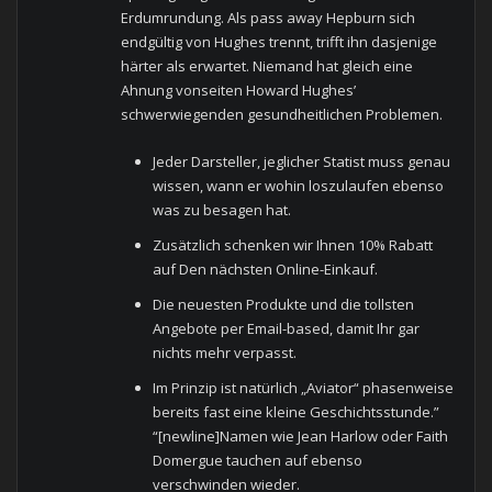
Erdumrundung. Als pass away Hepburn sich
endgültig von Hughes trennt, trifft ihn dasjenige
härter als erwartet. Niemand hat gleich eine
Ahnung vonseiten Howard Hughes’
schwerwiegenden gesundheitlichen Problemen.
Jeder Darsteller, jeglicher Statist muss genau
wissen, wann er wohin loszulaufen ebenso
was zu besagen hat.
Zusätzlich schenken wir Ihnen 10% Rabatt
auf Den nächsten Online-Einkauf.
Die neuesten Produkte und die tollsten
Angebote per Email-based, damit Ihr gar
nichts mehr verpasst.
Im Prinzip ist natürlich „Aviator“ phasenweise
bereits fast eine kleine Geschichtsstunde.”
“[newline]Namen wie Jean Harlow oder Faith
Domergue tauchen auf ebenso
verschwinden wieder.