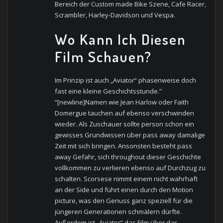
Bereich der Custom made Bike Szene, Cafe Racer,
Scrambler, Harley-Davidson und Vespa.
Wo Kann Ich Diesen
Film Schauen?
Im Prinzip ist auch „Aviator“ phasenweise doch
fast eine kleine Geschichtsstunde.”
“[newline]Namen wie Jean Harlow oder Faith
Domergue tauchen auf ebenso verschwinden
wieder. Als Zuschauer sollte person schon ein
gewisses Grundwissen über pass away damalige
Zeit mit sich bringen. Ansonsten besteht pass
away Gefahr, sich throughout dieser Geschichte
vollkommen zu verlieren ebenso auf Durchzug zu
schalten. Scorsese nimmt einem nicht wahrhaft
an der Side und führt einen durch den Motion
picture, was den Genuss ganz speziell für die
jüngeren Generationen schmälern dürfte.
Außerdem ist „Aviator“ das Film über das