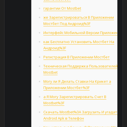
гарантии От Mostbet
же Зарегистрироваться В Приложении
Мостбет Под Андроид%3F
Интерфейс Мобильной Версии Приложения
как Бесплатно Установить Мостбет На
Андроид%3F
Регистрация В Приложении Мостбет
Техническая Поддержка Пользователей На
Mostbet
Могу ли Я Делать Ставки На Крикет а
Приложении Мостбет%3F
а Я Могу Зарегистрировать Счет В
Mostbet%3F
Скачать Mostbet%3A Загрузить И угадать
Android Apk в Телефон