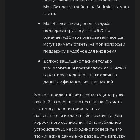
МостБет для устройств на Android с самого
сайта.
MostBet условием доступ к службы
поддержки круглосуточно%2C но
означает%2C что пользователи всегда
могут заиметь ответы на мои вопросы и
поддержку в удобное для них время.
Должно защищено такими только
технологиями и протоколами данных%2C
гарантируя надежное ваших личных
данных и финансовых транзакций.
Mostbet предоставляет сервис судя загрузке
apk файла совершенно бесплатно. Скачать
софт могут зарегистрированные
пользователи и клиенты без аккаунта. Дли
корректного скачивания ПО на мобильное
устройство%2C необходимо проверить его
технические данные же разрешить загрузку