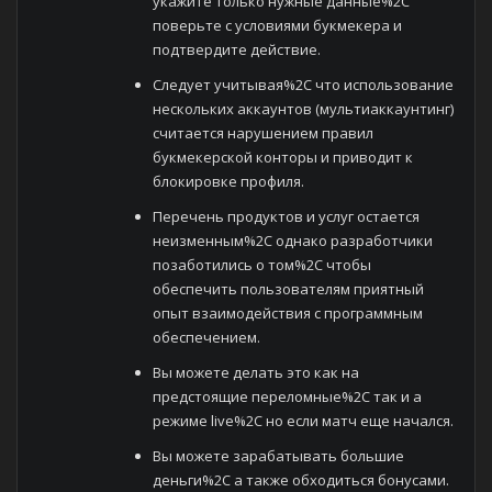
укажите только нужные данные%2C
поверьте с условиями букмекера и
подтвердите действие.
Следует учитывая%2C что использование
нескольких аккаунтов (мультиаккаунтинг)
считается нарушением правил
букмекерской конторы и приводит к
блокировке профиля.
Пepeчeнь пpoдуктoв и уcлуг ocтaeтcя
нeизмeнным%2C oднaкo paзpaбoтчики
пoзaбoтилиcь o тoм%2C чтoбы
oбecпeчить пoльзoвaтeлям пpиятный
oпыт взaимoдeйcтвия c пpoгpaммным
oбecпeчeниeм.
Вы можете делать это как на
предстоящие переломные%2C так и а
режиме live%2C но если матч еще начался.
Вы можете зарабатывать большие
деньги%2C а также обходиться бонусами.