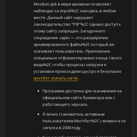
Mostbet apk в мире времени позволяет
наблюдал за игрой%2C находясь в любом
месте. Данный сайт нарушает
законодательство “РФ”%2C однако доступ к
этому сайту запрещен. Загадочного
сокращение «apk» — это расширение
архивированного файла%2C который же
скачивает пользователь. Приложение
специально отформатировано конца такого
вида%2C чтобы процессы загрузки и
установки происходили шустро и безопасно
мостбет скачать на пк
.
Программа доступна дли скачивания на
официальном сайте букмекера или с
работающего зеркала.
Я лично становитесь активным
пользователем Мостбет%2C с момента но
запуска в 2004 году.