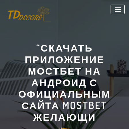
Skip
to
content
“СКАЧАТЬ
ПРИЛОЖЕНИЕ
МОСТБЕТ НА
АНДРОИД С
ОФИЦИАЛЬНЫМ
САЙТА MOSTBET
ЖЕЛАЮЩИ
Home