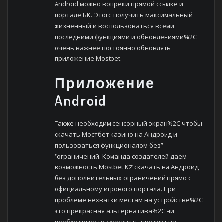
Android можно вопреки прямой ссылке и
портале БК. Этого получить максимальный
жизненный и воспользоваться всеми
последними функциями и обновлениями%2C
очень важнее постоянно обновлять
приложение Mostbet.
Приложение
Android
Также необходим сенсорный экран%2C чтобы
скачать Мостбет казино на Андроид и
пользоваться функционалом без”
“ограничений. Команда создателей даем
возможность Mostbet KZ скачать на Андроид
без дополнительных ограничений прямо с
официальному игрового портала. При
проблеме нехватки местам на устройстве%2C
это прекрасная альтернатива%2C ни
необходимости сохранять продукт на