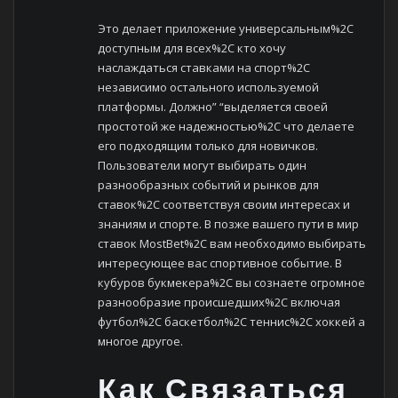
Это делает приложение универсальным%2C
доступным для всех%2C кто хочу
наслаждаться ставками на спорт%2C
независимо остального используемой
платформы. Должно” “выделяется своей
простотой же надежностью%2C что делаете
его подходящим только для новичков.
Пользователи могут выбирать один
разнообразных событий и рынков для
ставок%2C соответствуя своим интересах и
знаниям и спорте. В позже вашего пути в мир
ставок MostBet%2C вам необходимо выбирать
интересующее вас спортивное событие. В
кубуров букмекера%2C вы сознаете огромное
разнообразие происшедших%2C включая
футбол%2C баскетбол%2C теннис%2C хоккей а
многое другое.
Как Связаться