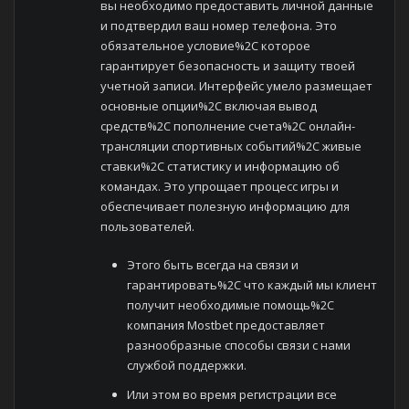
вы необходимо предоставить личной данные
и подтвердил ваш номер телефона. Это
обязательное условие%2C которое
гарантирует безопасность и защиту твоей
учетной записи. Интерфейс умело размещает
основные опции%2C включая вывод
средств%2C пополнение счета%2C онлайн-
трансляции спортивных событий%2C живые
ставки%2C статистику и информацию об
командах. Это упрощает процесс игры и
обеспечивает полезную информацию для
пользователей.
Этого быть всегда на связи и
гарантировать%2C что каждый мы клиент
получит необходимые помощь%2C
компания Mostbet предоставляет
разнообразные способы связи с нами
службой поддержки.
Или этом во время регистрации все