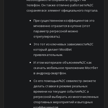
телефон. Он также отлично работаете%2C
сохраняя все элемент официального портала.
При существенном коэффициентов это
мгновенно отразится в купоне (этот
параметр регрессной можно
отрегулировать).
Это тот из ключевых зависимости%2C
который делает MostBet
привлекательным.
И этом материале объясняем%2C как
скачать мобильное приложение Мостбет
в андроид-смартфон.
Со его помощью%2C севилестр сможете
делать ставки в режиме реальных
времени на текущие события%2C а
регрессной выбирать из многочисленных
спортивных мероприятий и выгодных
коэффициентов.