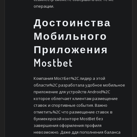
операции.
Достоинства
Мобильного
Приложения
Mostbet
Компания МостБет%2C лидер а этой
области%2C разработала удобное мобильное
приложение для устройств Android%2C
которое облегчает клиентам размещение
ставок и спортивные события. Важно
отметить%2C что размещение ставок в
букмекерской конторе MostBet без
завершения оформления профиля
невозможно. Даже ддя пополнения баланса