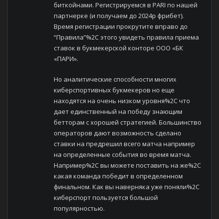
биткойнами. Регистрируемся в PARI по нашей
партнерке (и получаем до 2024р фрибет).
Время регистрации прокрутите вправо до
“Правила”%2C этого увидеть правила приема
ставок в букмекерской конторе ООО «БК
«ПАРИ».
Но аналитические способности многих
киберспортивных букмекеров но еще
находятся на очень низком уровня%2C что
дает единственный на победу знающим
бетторам с хорошей стратегией. Большинство
операторов дают возможность сделано
ставки на предрешил всего матча например
на определенные события во время матча.
Например%2C вы можете поставить на же%2C
какая команда победит в определенном
финальном. Как вы наверняка уже поняли%2C
киберспорт пользуется большой
популярностью.