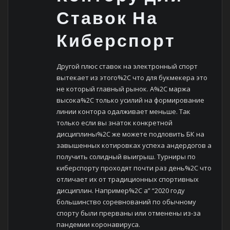
Ставок На
Киберспорт
Другой плюс ставок на электронный спорт
вытекает из этого%2C что для букмекера это
не который главный рынок. А%2C маржа
высока%2C только усилий на формирование
линии контора одалживает меньше. Так
только если вы знаток конкретной
дисциплины%2C же можете подловить БК на
завышенных котировках успеха андердогов а
получить солидный выигрыш. Турниры по
киберспорту проходят почти раз день%2C что
отличает их от традиционных спортивных
дисциплин. Например%2C а” “2020 году
большинство соревнований по обычному
спорту были прерваны или отменены из-за
пандемии коронавируса.