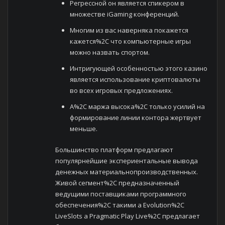
Регрессной он является спикером в
множестве iGaming конференций.
Многим из вас наверняка покажется
кажется%2C что компьютерные игры
можно назвать спортом.
Интригующей особенностью этого казино
является использование криптовалюты
во всех игровых предложениях.
А%2C маржа высока%2C только усилий на
формирование линии контора жертвует
меньше.
Большинство платформ предлагают
популярнейшие экспериентальные вывода
денежных материальнопроизводственных.
Живой сегмент%2C предназначенный
ведущими поставщиками программного
обеспечения%2C такими а Evolution%2C
LiveSlots а Pragmatic Play Live%2C предлагает