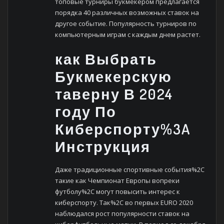
топовые турниры букмекером предлагается
порядка 40 различных возможных ставок на
другое событие. Популярность турниров по
компьютерным играм с каждым днем растет.
как Выбрать
Букмекерскую
таверну В 2024
году По
Киберспорту%3A
Инструкция
Даже традиционные спортивные события%2C
такие как Чемпионат Европы вопреки
футболу%2C могут повысить интерес к
киберспорту. Так%2C во первых EURO 2020
наблюдался рост популярности ставок на