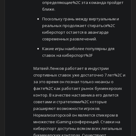
определяющие%2C эта команда пройдет
ближе.
Поскольку грань между виртуальным и
реальных продолжает стираться%2C
киберспорт остается в авангарде
современных развлечений.
Какие игры наиболее популярны для
ставок на киберспорт%3F
Матвей Ленков работает в индустрии
спортивных ставок уже достаточно 7 лет%2C и
за это время он познал только нюансы о
факте%2C как работает рынок букмекерских
контор. В качестве наставника его делится
советами и стратегиями%2C которые
расширяют возможности игроков.
Нормализаторской он является спикером в
множестве iGaming конференций. Ставки на
киберспорт доступны всяком всех легальных
букмекерских конторах. Существуют