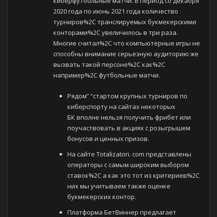
киберфутбольные матчи. В период со декабря
2020 года по июнь 2021 года количество
турниров%2C транслируемых букмекерскими
конторами%2C увеличилось в три раза.
Многие считал%2C что компьютерные игры не
способны внимание серьезную аудиторию же
вызвать такой персоне%2C как%2C
например%2C футбольные матчи.
Рядом” “стартом крупных турниров по
киберспорту на сайтах некоторых
БК вполне нельзя получить фрибет или
поучаствовать в акциях с розыгрышем
бонусов и ценных призов.
На сайте Totalizatori. com представлены
операторы с самым широким выбором
ставок%2C а как это тот из критериев%2C
них мы учитываем также оценке
букмекерских контор.
Платформа БетВиннер предлагает