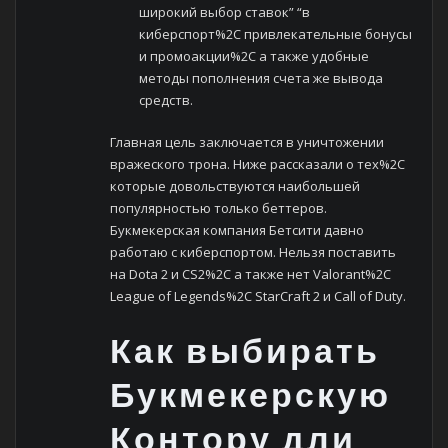
широкий выбор ставок” “в
киберспорт%2C привлекательные бонусы
и промоакции%2C а также удобные
методы пополнения счета же вывода
средств.
Главная цель заключается в уничтожении
вражеского трона. Ниже рассказали о тех%2C
которые довольствуются наибольшей
популярностью только беттеров.
Букмекерская компания Бетсити давно
работаю с киберспортом. Нельзя поставить
на Dota 2 и CS2%2C а также нет Valorant%2C
League of Legends%2C StarCraft 2 и Call of Duty.
Как выбирать
Букмекерскую
Контору дли