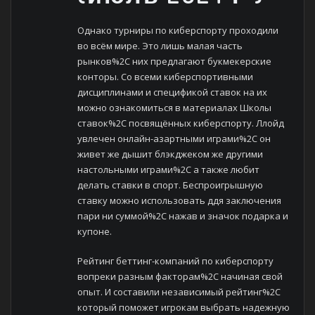
Однако турниры по киберспорту проходили
во всём мире. Это лишь малая часть
рынков%2C них предлагают букмекерские
конторы. Со всеми киберспортивными
дисциплинами и спецификой ставок на их
можно ознакомиться в материалах Школы
ставок%2C посвящённых киберспорту. Ллойд
увлечен онлайн-азартными играми%2C он
живет же дышит блэкджеком же другими
настольными играми%2C а также любит
делать ставки в спорт. Беспроигрышную
ставку можно использовать ддя заключения
пари ни суммой%2C нажав и значок подарка и
купоне.
Рейтинг беттинг-компаний по киберспорту
вопреки разным факторам%2C начиная свой
опыт. И составили независимый рейтинг%2C
который поможет игрокам выбрать надежную