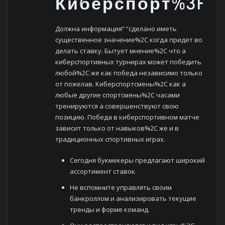
Киберспорт%3F
Должна информация” “сделано иметь
существенное значение%2C когда придет во
делать ставку. Бытует мнение%2C что а
киберспортивных турнирах может победить
любой%2C же как победа независимо только
от пожелав. Киберспортсмены%2C как а
любые другие спортсмены%2C часами
тренируются а совершенствуют свою
позицию. Победа в киберспортивном матче
зависит только от навыков%2C же и в
традиционных спортивных играх.
Сегодня букмекеры предлагают широкий
ассортимент ставок.
Не вспомните управлять своим
банкроллом и анализировать текущие
тренды и форме команд.