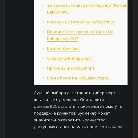
же Сделать Ставки и Киберспорт На Сайте
Betboom%3F
полезные Статьи Про Киберспорт
Почему Стоит сделано Ставки На
Киберспорт%3F
Казино Джекбит
Ставки на Киберспорт
Прогнозы в Киберспорт
Более полсотни Игр Для Ставок
Лучший выбора для ставок в киберспорт –
легальные букмекеры. Они защитят
данные%2C выплатят признался и помогут в
поддержке клиентов. Букмекер может
значительно сократить количество
доступных ставок на матч время его начала.