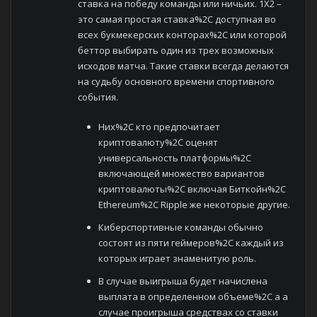
ставка на победу команды или ничьих. 1X2 –
это самая простая ставка%2C доступная во
всех букмекерских конторах%2C или которой
беттор выбирать один из трех возможных
исходов матча. Такие ставки всегда делаются
на судьбу основного времени спортивного
события.
Них%2C кто предпочитает
криптовалюту%2C оценят
универсальность платформы%2C
включающей множество вариантов
криптовалюты%2C включая Биткойн%2C
Ethereum%2C Ripple же некоторые другие.
Киберспортивные команды обычно
состоят из пяти геймеров%2C каждый из
которых играет знаменитую роль.
В случае выигрыша будет начислена
выплата в определенном объеме%2C а а
случае проигрыша средствах со ставки