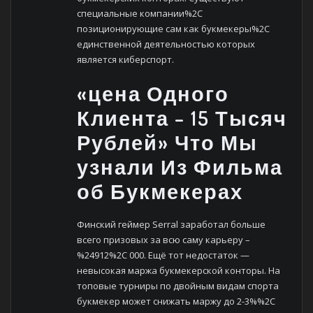
специальные компании%2C
позиционирующие сам как букмекеры%2C
единственной деятельностью которых
является киберспорт.
«цена Одного
Клиента – 15 Тысяч
Рублей» Что Мы
узнали Из Фильма
об Букмекерах
Финский геймер Serral заработал больше
всего призовых за всю саму карьеру –
%24912%2C 000. Ещё тот недостаток —
невысокая маржа букмекерской конторы. На
топовые турниры по двойным видам спорта
букмекер может снижать маржу до 2-3%%2C