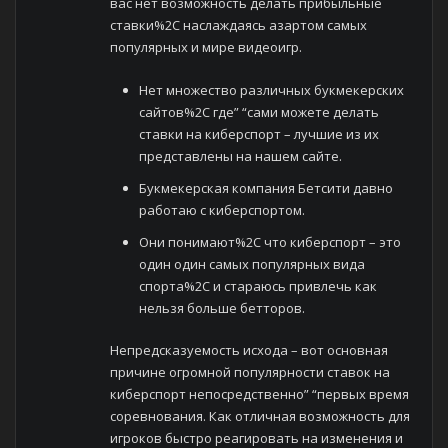
вас нет возможность делать прибыльные
ставки%2C наслаждаясь азартом самых
популярных и мире видеоигр.
Нет множество различных букмекерских
сайтов%2C где” “сами можете делать
ставки на киберспорт – лучшие из их
представлены на нашем сайте.
Букмекерская компания Бетсити давно
работаю с киберспортом.
Они понимают%2C что киберспорт – это
один один самых популярных вида
спорта%2C и стараюсь привлечь как
нельзя больше бетторов.
Непредсказуемость исхода – вот основная
причине огромной популярности ставок на
киберспорт непосредственно” “первых время
соревнования. Как отличная возможность для
игроков быстро реагировать на изменения и