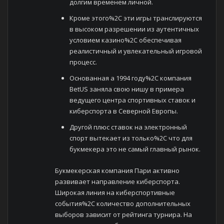
долгим временем личной.
Кроме этого%2C эти игры транслируются
в высоком разрешении из аутентичных
условием казино%2C обеспечивая
реалистичный и увлекательный игровой
процесс.
Основанная а 1994 году%2C компания
BetUS заняла свою нишу в примера
ведущего центра спортивных ставок и
киберспорта в Северной Европы.
Другой плюс ставок на электронный
спорт вытекает из только%2C что для
букмекера это не самый главный рынок.
Букмекерская компания Пари активно
развивает направление киберспорта.
Широкая линия на киберспортивные
события%2C количество дополнительных
выборов зависит от рейтинга турнира. На