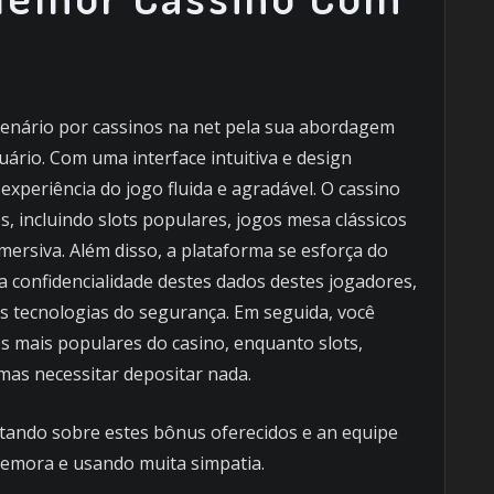
 cenário por cassinos na net pela sua abordagem
uário. Com uma interface intuitiva e design
xperiência do jogo fluida e agradável. O cassino
, incluindo slots populares, jogos mesa clássicos
mersiva. Além disso, a plataforma se esforça do
 confidencialidade destes dados destes jogadores,
es tecnologias do segurança. Em seguida, você
s mais populares do casino, enquanto slots,
mas necessitar depositar nada.
tando sobre estes bônus oferecidos e an equipe
demora e usando muita simpatia.