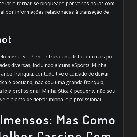
erário tornar-se bloqueado por várias horas com
onal por informações relacionadas à transação de
pot
pelo menu, você encontrará uma lista com mais por
ades diversas, incluindo alguns eSports. Minha
ande franquia, contudo tive o cuidado de deixar
ótica é pequena, não sou uma grande franquia,
 loja profissional. Minha ótica é pequena, não sou
e o alento de deixar minha loja profissional.
 Imensos: Mas Como
Melhor Cassino Com