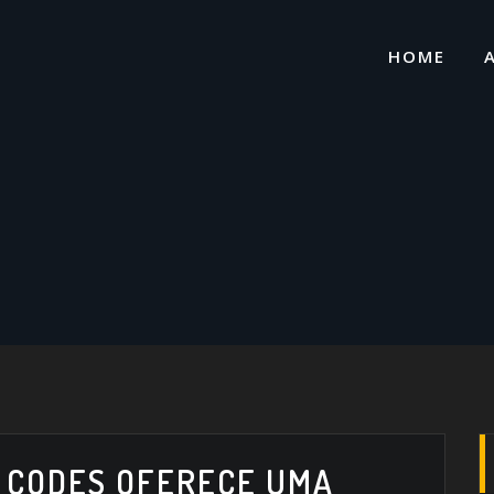
HOME
 CODES OFERECE UMA