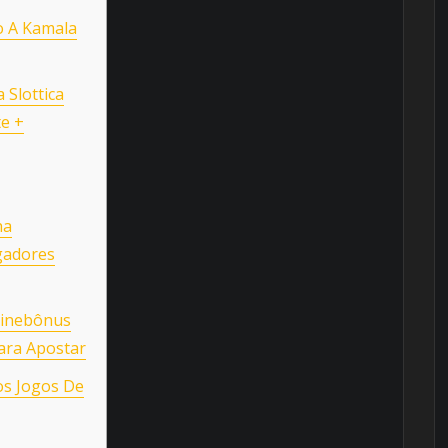
o A Kamala
 Slottica
te +
ha
gadores
linebônus
Para Apostar
os Jogos De