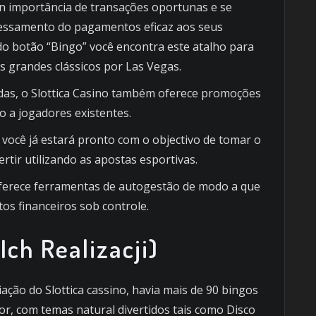
an importância de transações oportunas e se
cessamento do pagamentos eficaz aos seus
do botão “Bingo” você encontra este atalho para
 grandes clássicos por Las Vegas.
das, o Slottica Casino também oferece promoções
 a jogadores existentes.
ocê já estará pronto com o objectivo de tomar o
rtir utilizando as apostas esportivas.
e oferece ferramentas de autogestão de modo a que
os financeiros sob controle.
Ich Realizacji)
ção do Slottica cassino, havia mais de 90 bingos
or, com temas natural divertidos tais como Disco