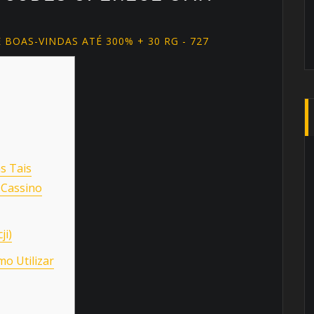
 BOAS-VINDAS ATÉ 300% + 30 RG - 727
s Tais
 Cassino
ji)
mo Utilizar