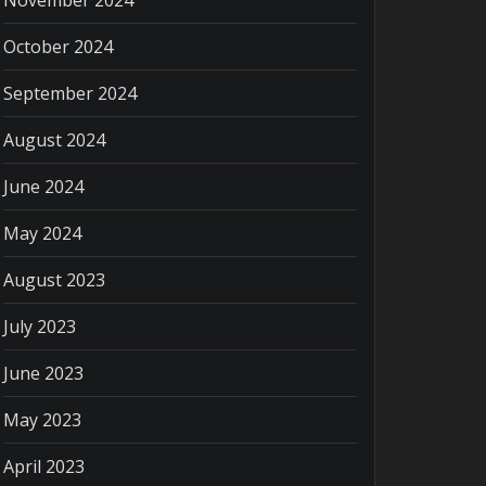
October 2024
September 2024
August 2024
June 2024
May 2024
August 2023
July 2023
June 2023
May 2023
April 2023