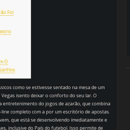
ão Foi
dastro
om O
 Ganhos
ássicos como se estivesse sentado na mesa de um
Vegas isento deixar o conforto do seu lar. O
ra entretenimento do jogos de azarão, que combina
-line completo com a por um escritório de apostas.
ovem, que está se desenvolvendo imediatamente e
es, inclusive do País do futebol. Isso permite de