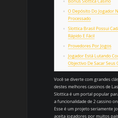
Bônus Slottica Casino
O Depósito Do Jogador N
Processado
Slottica Brasil Possui Ca
Rápido E Fácil
Provedores Por Jogos
Jogador Está Lutando C
Objectivo De Sacar Seus
Você se diverte com grandes cl
destes melhores cassinos de Las 
Slottica é um portal popular pa
a funcionalidade de 2 cassino on
Esse é um projeto seriamente j
aceita jogadores por muitos país