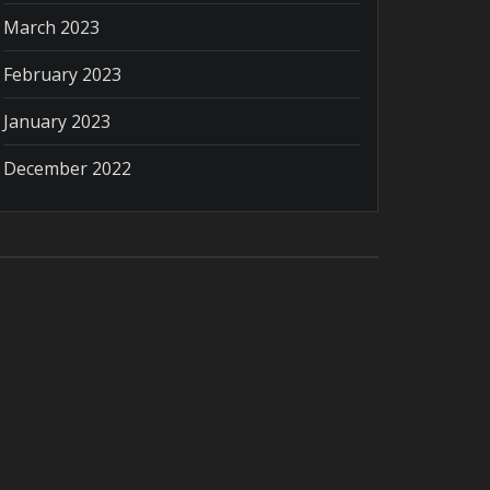
March 2023
February 2023
January 2023
December 2022