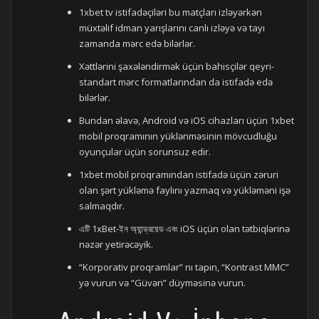
1xbet tv istifadəçiləri bu matçları izləyərkən
müxtəlif idman yarışlarını canlı izləyə və tayı
zamanda mərc edə bilərlər.
Xəttlərini şaxələndirmək üçün bahisçilər qeyri-
standart mərc formatlarından da istifadə edə
bilərlər.
Bundan əlavə, Android və iOS cihazları üçün 1xbet
mobil proqramının yüklənməsinin mövcudluğu
oyunçular üçün sorunsuz edir.
1xbet mobil proqramından istifadə üçün zəruri
olan şərt yükləmə faylını yazmaq və yükləməni işə
salmaqdır.
এটি 1xBet-ইন অ্যান্ড্রয়েড এবং iOS üçün olan tətbiqlərinə
nəzər yetirəcəyik.
“Korporativ proqramlar” nı tapın, “Kontrast MMC”
yə vurun və “Güvən” düyməsinə vurun.