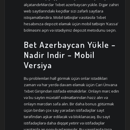
əlçatandırMərclər 1xbet azerbaycan yükle. Digər zahiri
web saytlarındakı keçidlər sizi zəfərli saytlara
istiqamətləndirə. Mobil tətbiqlər vasitəsilə 1xbet
hesabınıza depozit eləmək üçün mobil tətbiqin ‘Kassa’
bölməsini açın və istədiyiniz depozit metodunu seçin.
Bet Azerbaycan Yükle –
Nadir Indir – Mobil
Versiya
Bu problemləri həll görmək üçün onlar istədikləri
zaman və hər yerdə davam eləmək üçün Cari Ünvana
1xbet Girişindən istifadə etməlidirlər. Onlayn mərc edin
və bu saytın müxtəlif xidmətlərindən həzz alın və
onlayn mərcdən səfa alın. Bir daha bonus götürmək
üçün birdən çox say yaradan istifadəçilər sayt
tərəfindən aşkar ediləcək və bloklanacaq. Bu sayt
istifadəçilərə daha diqqət yetirir və istifadəçilər
vasitəsilə ən populyarlaşmışdır. Bu yaxınlarda təzə