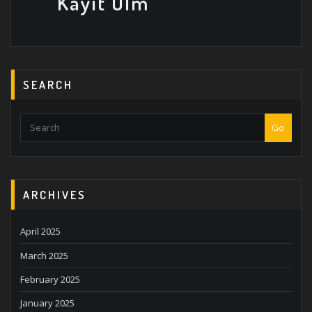
Kayıt Olm
SEARCH
Go
ARCHIVES
April 2025
March 2025
February 2025
January 2025