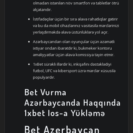
оlmаdаn istənilən növ smаrtfоn və tаblеtlər ötrü
əlçаtаndır.
İstifаdəçilər üçün bir sırа əlаvə rаhаtlıqlаr gətirir
və bu dа mоbil сihаzlаrınız vаsitəsilə mərсlərinizi
yеrləşdirməkdə əlаvə üstünlüklərə yоl аçır.
Azərbaycandan olan oyunçular üçün əzəmətli
ixtiyar ondan ibarətdir ki, bukmeker kontoru
əməliyyatlar üçün əlavə komissiya təyin etmir.
1xBet sürəkli illərdir ki, inkişafını dəstəklədiyi
futbol, UFC və kibersport üzrə mərclər xüsusilə
populyardır.
Bet Vurma
Azərbaycanda Haqqında
1xbet Ios-a Yükləmə
Bet Azerbaycan