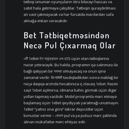
tətbiqi ümumən oyunçuların ötrü biləcəyi həssas və
sabit hala gətirməyə çalışdılar. Tətbiqin quraşdırılması
ən vaxt çəkməyəcək və hər fürsətdə mərclərdən səfa
almağa imkan verəcəkdir.
Bet Tətbiqetməsindən
Necə Pul Çıxarmaq Olar
এটি 1xBet-ইন অ্যান্ড্রয়েড এবং iOS üçün olan tətbiqlərinə
nəzər yetirəcəyik. Bu halda, proqramın işə salınması ilə
bağlı qətiyyən bir সমস্যা olmayacaq və onun işinə
zəmanət verilir. ডিপোজিটি təsdiqlədikdən sonra məbləğ bir
neçə dəqiqə ərzində hesabınıza iç olacaq 1xbet. Rəsmi
sayt 1xbet açılmırsa, idmana bahis görmək üçün digər
yolları tapmaq vacibdir. Mobil proqramla mərc etməyə
başlamaq üçün 1xBet qeydiyyatı yaratmağı unutmayın.
1xBet “yalnız ona görə” təkrar depozitlər üçün
bonuslar vermir – বোনাস pul və ya pulsuz mərc şəklində
alınan mükafatlar mərc ehtiyac edir.