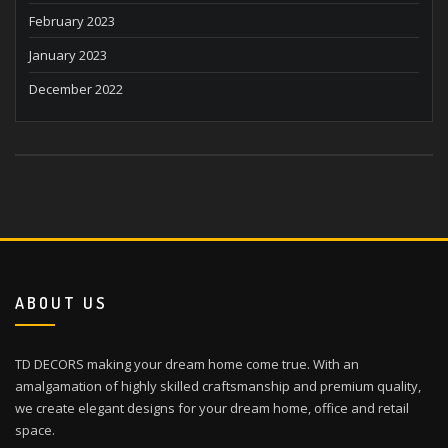
February 2023
January 2023
December 2022
ABOUT US
TD DECORS making your dream home come true. With an
amalgamation of highly skilled craftsmanship and premium quality,
we create elegant designs for your dream home, office and retail
space.