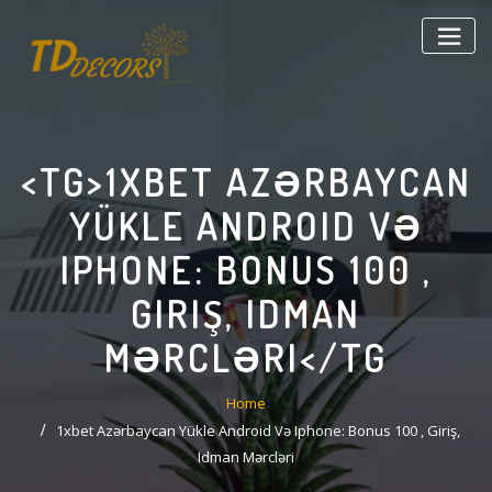
Skip
to
content
<TG>1XBET AZƏRBAYCAN
YÜKLE ANDROID VƏ
IPHONE: BONUS 100 ,
GIRIŞ, IDMAN
MƏRCLƏRI</TG
Home
1xbet Azərbaycan Yükle Android Və Iphone: Bonus 100 , Giriş,
Idman Mərcləri