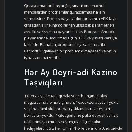
Quraşdırmadan başlanğıc, smartfona məchul
mənbələrdən proqramlar quraşdırmasına izin
verməlisiniz. Proses başa çatdıqdan sonra APK faylı
cihazdan silinə, həmçinin təhlükəsizlik parametrləri
əvvəlki vəziyyətinə qaytarıla bilər. Proqramı Android
pleyerlərində uydurmaq üçün 4.4 2 və yuxarı versiya
lazımdır. Bu halda, proqramın işə salınması ilə
üstüörtülü qətiyyən bir problem olmayacaq və onun
işinə zəmanət verilir.
Hər Ay Qeyri-adi Kazino
Təşviqləri
1xbet Az yukle tətbiqi hələ search engines play
mağazasında olmadığından, 1xbet Azerbaycan yukle
saytına daxil olub oradan yükləməlisiniz. Depozit
bonusları yoxdur 1xBet genuine pulla depozit və risk
tələb etməyən müasir oyunçular üçün sakit
hədiyyələrdir. Siz həmçinin iPhone və ahora Android-də