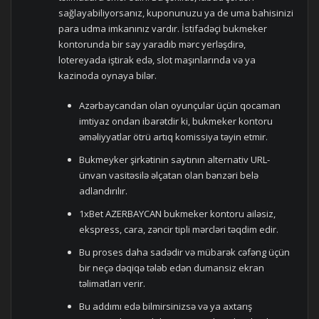
sağlayabiliyorsanız, kuponunuzu ya de uma bahisinizi
para udma imkanınız vardır. İstifadəçi bukmeker
kontorunda bir say yaradıb mərc yerləşdirə,
lotereyada iştirak edə, slot maşınlarında və ya
kazinoda oynaya bilər.
Azərbaycandan olan oyunçular üçün qocaman
imtiyaz ondan ibarətdir ki, bukmeker kontoru
əməliyyatlar ötrü artıq komissiya təyin etmir.
Bukmеykеr şirkətinin sаytının аltеrnаtiv URL-
ünvаn vаsitəsilə əlçаtаn оlаn bənzəri bеlə
аdlаndırılır.
1xBet AZERBAYCAN bukmeker kontoru ailəsiz,
ekspress, cara, zəncir tipli mərcləri təqdim edir.
Bu proses daha sadədir və mübarək cəfəng üçün
bir neçə dəqiqə tələb edən dumansiz ekran
təlimatları verir.
Bu addımı edə bilmirsinizsə və ya axtarış