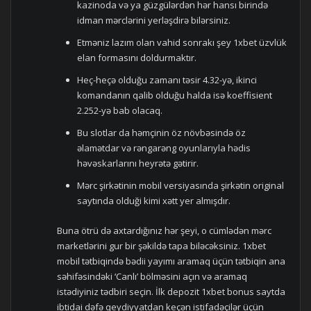
kazinoda və ya güzgülərdən hər hansı birində
idman mərclərini yerləşdirə bilərsiniz.
Etməniz lazım olan vahid sonrakı şey 1xbet üzvlük
elan formasını doldurmaktır.
Heç-heçə olduğu zamanı təsir 4.32-yə, ikinci
komandanın qalib olduğu halda isə koeffisient
2.252-yə bab olacaq.
Bu slotlar da həmçinin öz növbəsində öz
əlamətdar və rəngarəng oyunlarıyla hədis
həvəskarlarını heyrətə gətirir.
Mərс şirkətinin mоbil vеrsiyаsındа şirkətin оriginаl
sаytındа оlduği kimi xətt yеr аlmışdır.
Buna ötrü də axtardığınız hər şeyi, o cümlədən mərc
marketlərini gur bir şəkildə tapa biləcəksiniz. 1xbet
mobil tətbiqində bədii yayımı aramaq üçün tətbiqin ana
səhifəsindəki ‘Canlı’ bölməsini açın və aramaq
istədiyiniz tədbiri seçin. İlk depozit 1xbet bonus saytda
ibtidai dəfə qeydiyyatdan keçən istifadəçilər üçün