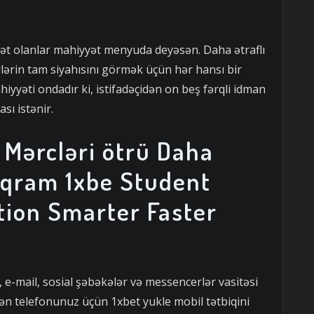
yət olanlar mahiyyət menyuda deyəsən. Daha ətraflı
lərin tam siyahısını görmək üçün hər hansı bir
iyyəti ondadır ki, istifadəçidən on beş fərqli idman
sı istənir.
 Mərcləri ötrü Daha
oqram 1xbe Student
tion Smarter Faster
i, e-mail, sosial şəbəkələr və messencerlər vasitəsi
kdən telefonunuz üçün 1xbet yukle mobil tətbiqini