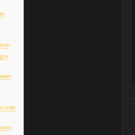
ar
ardır
oğru
Nadir
z Indir
Rəsmi