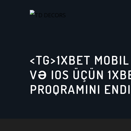
Skip
to
content
<TG>1XBET MOBIL
VƏ IOS ÜÇÜN 1XB
PROQRAMINI ENDI