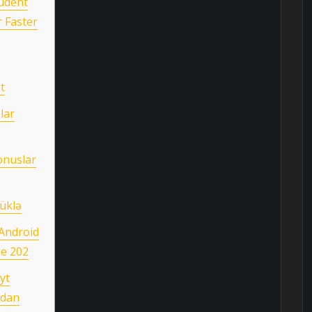
udent
 Faster
t
lar
onuslar
Yüklə
Android
me 202
yt
ndan