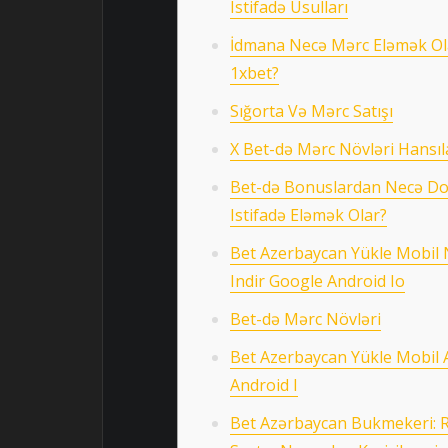
Istifadə Üsulları
İdmana Necə Mərc Eləmək Ol
1xbet?
Sığorta Və Mərc Satışı
X Bet-də Mərc Növləri Hansıl
Bet-də Bonuslardan Necə D
Istifadə Eləmək Olar?
Bet Azerbaycan Yükle Mobil 
Indir Google Android Io
Bet-də Mərc Növləri
Bet Azerbaycan Yükle Mobil A
Android I
Bet Azərbaycan Bukmekeri: 