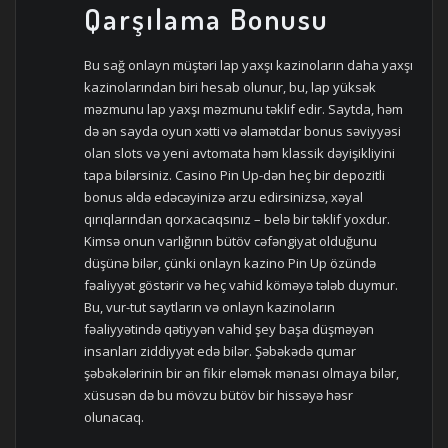
Qarşılama Bonusu
Bu sağ onlayn müştəri lap yaxşı kazinoların daha yaxşı
kazinolarından biri hesab olunur, bu, lap yüksək
məzmunu lap yaxşı məzmunu təklif edir. Saytda, həm
də ən sayda oyun xətti və əlamətdar bonus səviyyəsi
olan slots və yeni avtomata həm klassik dəyişikliyini
tapa bilərsiniz. Casino Pin Up-dən heç bir depozitli
bonus əldə edəcəyinizə arzu edirsinizsə, xəyal
qırıqlarından qorxacaqsınız – belə bir təklif yoxdur.
Kimsə onun varlığının bütöv cəfəngiyat olduğunu
düşünə bilər, çünki onlayn kazino Pin Up özündə
fəaliyyət göstərir və heç vahid köməyə tələb duymur.
Bu, vur-tut saytların və onlayn kazinoların
fəaliyyətində qətiyyən vahid şey başa düşməyən
insanları ziddiyyət edə bilər. Şəbəkədə qumar
şəbəkələrinin bir ən fikir eləmək mənası olmaya bilər,
xüsusən də bu mövzu bütöv bir hissəyə həsr
olunacaq.