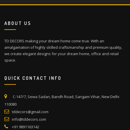
ABOUT US
TD DECORS making your dream home come true. With an
amalgamation of highly skilled craftsmanship and premium quality,
we create elegant designs for your dream home, office and retail
space.
QUICK CONTACT INFO
C-147/7, Sewa Sadan, Bandh Road, Sangam Vihar, New Delhi
110080
tddecors@gmail.com
info@tddecors.com
+91 9891163142