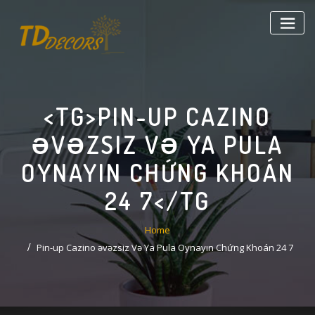
Skip
to
content
<TG>PIN-UP CAZINO
ƏVƏZSIZ VƏ YA PULA
OYNAYIN CHỨNG KHOÁN
24 7</TG
Home
Pin-up Cazino əvəzsiz Və Ya Pula Oynayın Chứng Khoán 24 7