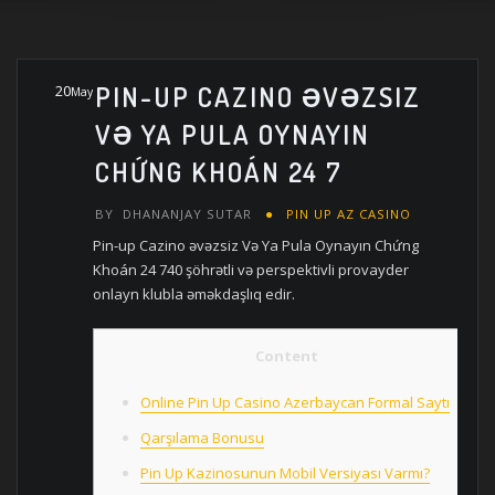
PIN-UP CAZINO ƏVƏZSIZ
20
May
VƏ YA PULA OYNAYIN
CHỨNG KHOÁN 24 7
BY
DHANANJAY SUTAR
PIN UP AZ CASINO
Pin-up Cazino əvəzsiz Və Ya Pula Oynayın Chứng
Khoán 24 7
40 şöhrətli və perspektivli provayder
onlayn klubla əməkdaşlıq edir.
Content
Online Pin Up Casino Azerbaycan Formal Saytı
Qarşılama Bonusu
Pin Up Kazinosunun Mobil Versiyası Varmı?