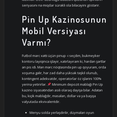
seriyasını nə miqdar sürəkli ola biləcəyini göstərir.
Pin Up Kazinosunun
Mobil Versiyası
Varmı?
Futbol mərc xətti üçün pinup -i seçdim, bukmeyker
kontoru layiqincə işləyir, xatırlayıram ki, hərdən şərtlər
ən pis idi. Mən mərc nöqtəsində pin up qoyuram, orda
xoşuma gəlir, hər zad daha yüksək təşkil olunub,
kontingent adekvatdır, operatorlar öz işlərini 100%
yerinə yetirirlər.
Minimum depozit məbləği Pin Up
kazino siyasətindən asılı olaraq dəyişə bilər. Adətən
bu, kiçik məbləğdir, məsələn, dollar və ya başqa
valyutada ekvivalentdir.
Menyu solda yerləşdirilir, düymələri oyun