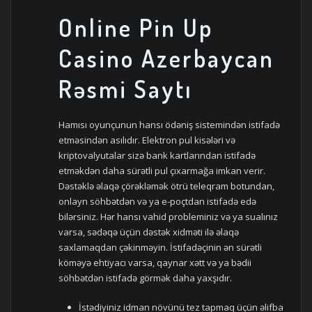
Online Pin Up
Casino Azerbaycan
Rəsmi Saytı
Hamısı oyunçunun hansı ödəniş sistemindən istifadə
etməsindən asılıdır. Elektron pul kisələri və
kriptovalyutalar sizə bank kartlarından istifadə
etməkdən daha sürətli pul çıxarmağa imkan verir.
Dəstəklə əlaqə çörəkləmək ötrü teleqram botundan,
onlayn söhbətdən və ya e-poçtdan istifadə edə
bilərsiniz. Hər hansı vahid probleminiz və ya sualınız
varsa, sədəqə üçün dəstək xidməti ilə əlaqə
saxlamaqdan çəkinməyin. İstifadəçinin ən sürətli
köməyə ehtiyacı varsa, qaynar xətt və ya bədii
söhbətdən istifadə görmək daha yaxşıdır.
İstədiyiniz idman növünü tez tapmaq üçün əlifba