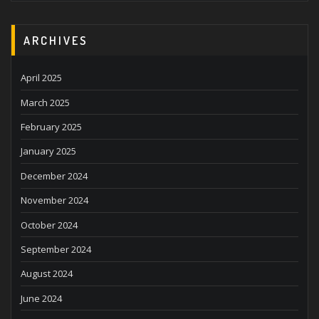
ARCHIVES
April 2025
March 2025
February 2025
January 2025
December 2024
November 2024
October 2024
September 2024
August 2024
June 2024