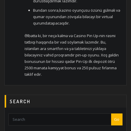
dürüstləşdirmək lazımdır.
Bundan sonra,kazino oyunçusu özünü gülməli və
qumar oyunundan zövqala biləcəyi bir virtual
qurumdatapacaqdır.
Əlbəttə ki, bir neçə kəlmə və Casino Pin Up-nin rəsmi
tətbiqi haqqında bir vəd söyləmək lazımdır. Bu,
istənilən ara smartfon və ya tabletinizi yükləyə
biləcəyiniz vahid proqramdır pin-up oyunu. Xoş gəldin
bonusunun bir hissəsi qədər Pin-Up ilk depozit ötrü
2500 manata kəmiyyət bonus və 250 pulsuz fırlanma
təklif edir.
SEARCH
Go