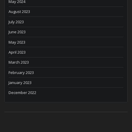
May 2024
August 2023
July 2023
June 2023
May 2023
April 2023
March 2023
February 2023
January 2023
December 2022