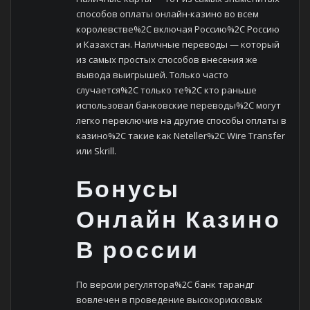
способов оплаты онлайн-казино во всем
королевстве%2C включая Россию%2C Россию
и Казахстан. Наличные переводы — который
из самых простых способов внесения же
вывода выигрышей. Только часто
случается%2C только те%2C кто раньше
использовал банковские переводы%2C могут
легко переключив на другие способы оплаты в
казино%2C такие как Neteller%2C Wire Transfer
или Skrill.
Бонусы
Онлайн Казино
В россии
По версии регулятора%2C банк тарандг
вовлечен в проведение высокорисковых