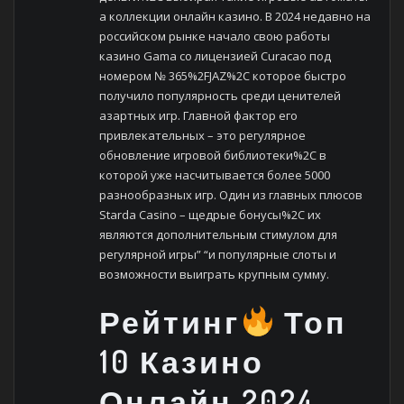
а коллекции онлайн казино. В 2024 недавно на
российском рынке начало свою работы
казино Gama со лицензией Curacao под
номером № 365%2FJAZ%2C которое быстро
получило популярность среди ценителей
азартных игр. Главной фактор его
привлекательных – это регулярное
обновление игровой библиотеки%2C в
которой уже насчитывается более 5000
разнообразных игр. Один из главных плюсов
Starda Casino – щедрые бонусы%2C их
являются дополнительным стимулом для
регулярной игры” “и популярные слоты и
возможности выиграть крупным сумму.
Рейтинг
Топ
10 Казино
Онлайн 2024