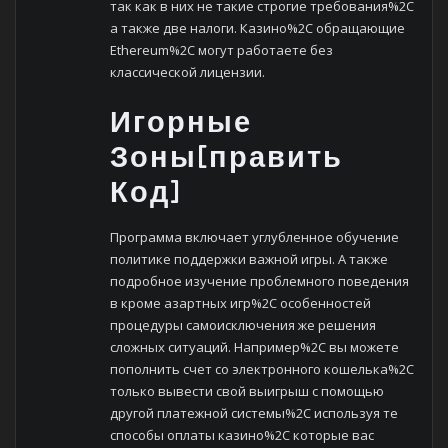
так как в них не такие строгие требования%2C
а также две налоги. Казино%2C обращающие
Ethereum%2C могут работаете без
классической лицензии.
Игорные
Зоны[править
Код]
Программа включает углубленное обучение
политике поддержки важной игры. А также
подробное изучение проблемного поведения
в кроме азартных игр%2C особенностей
процедуры самоисключения же решения
сложных ситуаций. Например%2C вы можете
пополнить счет со электронного кошелька%2C
только вывести свой выигрыш с помощью
другой платежной системы%2C используя те
способы оплаты казино%2C которые вас