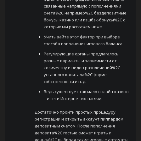
связанные напрямую с пополнениями
счета%2C например%2C бездепозитные
бонусы казино или кэшбэк-бонусы%2C о
которых мы расскажем ниже.
Учитывайте этот фактор при выборе
способа пополнения игрового баланса.
Регулирующие органы предлагалось
разные варианты и зависимости от
количеству и видов развлечений%2C
уставного капитала%2C форме
собственности и п. д.
Ведь существует так мало онлайн-казино
– и сети Интернет их тысячи.
Достаточно пройти простых процедуру
регистрации и открыть аккаунт пиппардом
депозитным счетом. После пополнения
депозита%2C гостью сможет играть и
деньги%2C выбирая такие игровые автоматы