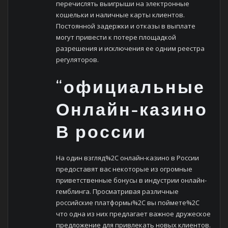
перечислять выигрыши на электронные
кошельки и наличные карты клиентов.
Постоянной задержки и отказы в выплате
могут привести к потере площадкой
разрешения и исключения ее одним реестра
регуляторов.
“официальные
Онлайн-казино
В россии
На один взгляд%2C онлайн-казино в России
предоставят вас некоторые из огромные
приветственные бонусы в индустрии онлайн-
гемблинга. Просматривая различные
российские платформы%2C вы поймете%2C
что одна из них предлагает важное дружеское
предложение для привлекать новых клиентов.