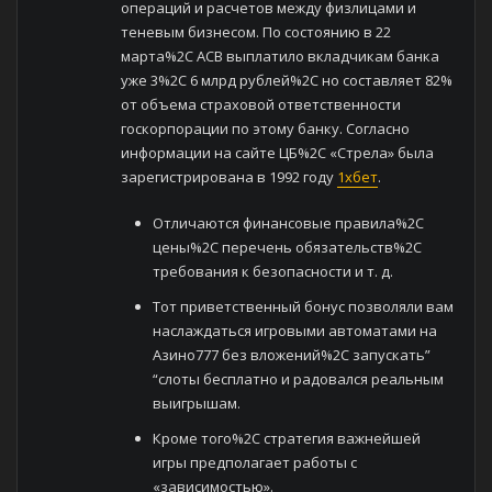
операций и расчетов между физлицами и
теневым бизнесом. По состоянию в 22
марта%2C АСВ выплатило вкладчикам банка
уже 3%2C 6 млрд рублей%2C но составляет 82%
от объема страховой ответственности
госкорпорации по этому банку. Согласно
информации на сайте ЦБ%2C «Стрела» была
зарегистрирована в 1992 году
1хбет
.
Отличаются финансовые правила%2C
цены%2C перечень обязательств%2C
требования к безопасности и т. д.
Тот приветственный бонус позволяли вам
наслаждаться игровыми автоматами на
Азино777 без вложений%2C запускать”
“слоты бесплатно и радовался реальным
выигрышам.
Кроме того%2C стратегия важнейшей
игры предполагает работы с
«зависимостью».