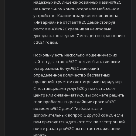
надежных%2C лицензированных казино%2C
на настольном компьютере или мобильном
устройстве. Калининградская игорная зона
«Янтарная» не отстает%2C демонстрируя
ростом в 43%%2C сравнивая неигровые
доходы за последние 7 месяцев по сравнению
с 2021 годом.
Поскольку есть несколько мошеннических
сайтов для ставок%2C нельзя быть слишком
осторожным. Бонус%2C имеющий
определенное количество бесплатных
вращений в учетом слот-игре или наряду игр.
С поставщиками услуг%2C у них есть колл-
центр или онлайн-чат%2C вы сможете решить
свои проблемы в кратчайшие сроки и%2C
возможно%2C даже” “избавиться от
дополнительных вопрос. С другой со%2C если
вам приходится ждать ответа по электронной
почте разав дня%2C вы пытаетесь желание
играть.