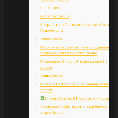
Booi Casino
Ramenbet Casino
Как работают Легальные Казино в России
Подробности
Onion Casino
Мобильная Версия Сайта же Специальные
Приложения в Российских Казино
Пополнение Счёта а Онлайн-казино Из
россии
Gama Casino
Критерии Отбора Лучших Онлайн-казино
европе
Игорный Бизнес В Интернете и России
Преимущества
Надежных Клубов%2C
отзыв Игроков