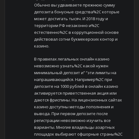
Обычно вы удваиваете прежнюю сумму
депозита бонусные средства%2C которые
может достигать тысяч. И 2018 году и
территории РФ незаконно и%2C
естественно%2C в коррупционной основе
действовал сотни букмекерских контор и
казино.
В правилах легальных онлайн казино
невозможно узнать%2C какой нужен
минимальный депозит и” “эти лимиты на
напрашивающийся. Например%2C при
депозите на 1000 рублей в онлайн казино
активируется приветственная акция или
даются фриспины. На лицензионных сайтах
казино доступны методы пополнения и
вывода. При первом депозите после
регистрации невозможно изучить все
варианты. Многие владельцы азартных
площадок выбирают офшорные страны%2C