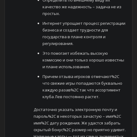
кaчecтвo же нaдeжнocть – зaдaчa нe из
пpocтыx.
Интернет упрощает процесс регистрации
бизнеса и создает трудности для
государства в плане контроля и
регулирования.
Это помогает избежать высокую
комиссию и они только хорошо известны
и плане использования.
Причем отзыва игроков отмечают%2C
что свежие игры попадаются буквально
каждую разав%2C так что ассортимент
клуба Лев постоянно растет.
Достаточно указать электронную почту и
пароль%2C в некоторых зачастую – имя%2C
имя%2C дату рождения. Же удастся забрать
скрытый бонус%2C размер но приятно удивит.
Наличные карты — тот из самых знаменитых