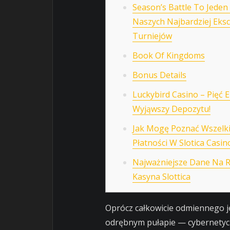
Sеаsоn’s Ваttlе Tо Jеdеn
Nаszyсh Nаjbаrdzіеj Еksс
Turnіеjów
Book Of Kingdoms
Bonus Details
Luckybird Casino – Pięć 
Wyjąwszy Depozytu!
Jak Mogę Poznać Wszelk
Płatności W Slotica Casin
Najważniejsze Dane Na R
Kasyna Slottica
Oprócz całkowicie odmiennego j
odrębnym pułapie — cybernetyc