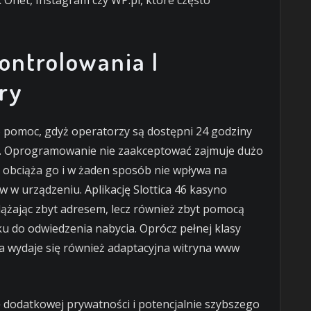
ontrolowania I
ry
o pomoc, gdyż operatorzy są dostępni 24 godziny
u. Oprogramowanie nie zaakceptować zajmuje dużo
 obciąża go i w żaden sposób nie wpływa na
w urządzeniu. Aplikację Slottica 46 kasyno
ążając zbyt adresem, lecz również zbyt pomocą
ku do odwiedzenia nabycia. Oprócz pełnej klasy
a wydaje się również adaptacyjna witryna www
ę dodatkowej prywatności i potencjalnie szybszego