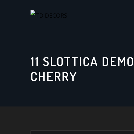
Skip
to
content
11 SLOTTICA DEMO
CHERRY