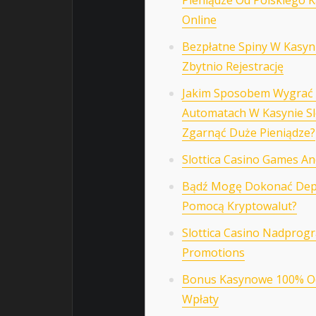
Оnlіnе
Bezpłatne Spiny W Kasyni
Zbytnio Rejestrację
Jakim Sposobem Wygrać
Automatach W Kasynie Slo
Zgarnąć Duże Pieniądze?
Slottica Casino Games An
Bądź Mogę Dokonać Dep
Pomocą Kryptowalut?
Slottica Casino Nadprog
Promotions
Bonus Kasynowe 100% O
Wpłaty