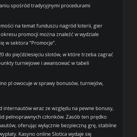
aniu spośród tradycyjnymi procedurami
mości na temat funduszu nagród loterii, gier
az okresu promocji można znaleźć w wydziale
się w sektora “Promocje”.
0 do pięćdziesięciu slotów, w które trzeba zagrać
punkty turniejowe i awansować w tabeli
asino pl owocuje w sprawy bonusów, turniejów,
ród internautów wraz ze względu na pewne bonusy,
ród pełnoprawnych członków. Zasób ten prędko
autów, oferując wyłącznie bezpieczną grę, stabilne
ypłaty. Kasyno online Slotica wydaje się