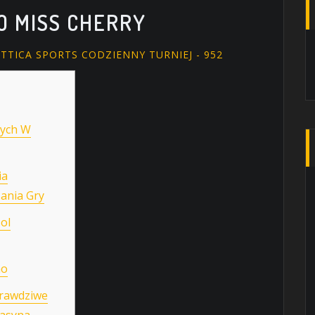
O MISS CHERRY
TTICA SPORTS CODZIENNY TURNIEJ - 952
nych W
ia
ania Gry
ol
no
Рrаwdzіwе
Kаsуnа