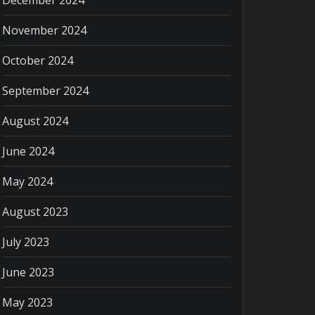
December 2024
November 2024
October 2024
September 2024
August 2024
June 2024
May 2024
August 2023
July 2023
June 2023
May 2023