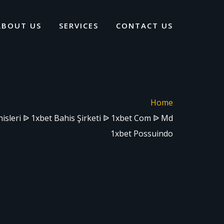
ABOUT US
SERVICES
CONTACT US
Home
isleri ᐉ 1xbet Bahis Şirketi ᐉ 1xbet Com ᐉ Md
1xbet Possuindo