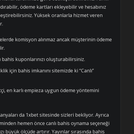
dırabilir, ödeme kartları ekleyebilir ve hesabınız
leştirebilirsiniz. Yüksek oranlarla hizmet veren
r.
melerde komisyon alınmaz ancak müşterinin ödeme
ir.
bahis kuponlarınızı oluşturabilirsiniz.
lik için bahis imkanını sitemizde ki “Canlı”
etçi, en karlı empieza uygun ödeme yöntemini
ları da 1xbet sitesinde sizleri bekliyor. Ayrıca
iminden hemen önce canlı bahis oynama seçeneği
ı büyük ölçüde artırır. Yayınlar sırasında bahis