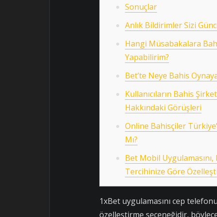
Sonuçlar
Anlık Bildirimler Sizi Gün
Hangi Müsabakalara Bah
Yapabilirim?
Bet’te Neye Bahis Oynaya
Kullanıcıların Bahis Şirket
Hakkındaki Görüşleri
Online Bahisçiler Türkiye
Mı?
Bet Mobil Uygulamasını, 
Tercihinize Göre Özelleşti
1хBet uygulamasını cep telefon
özelleştirme seçeneğidir, böylece 