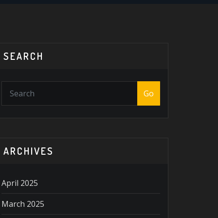
SEARCH
Go
ARCHIVES
April 2025
March 2025