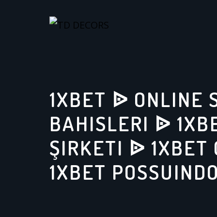
Skip
to
content
1XBET ᐉ ONLINE 
BAHISLERI ᐉ 1XB
ŞIRKETI ᐉ 1XBET
1XBET POSSUIND