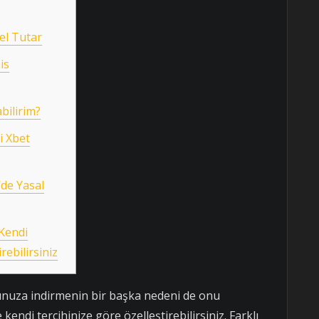
cel Tutar
is
bilirim?
i Xbet
’de Yasal
Kendi
rebilirsiniz
unuza indirmenin bir başka nedeni de onu
kendi tercihinize göre özelleştirebilirsiniz. Farklı