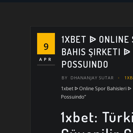
1XBET ᐉ ONLINE 
9
BAHIS ŞIRKETI ᐉ
APR
POSSUINDO
BY
DHANANJAY SUTAR
1X
1xbet ᐉ Online Spor Bahisleri ᐉ
Possuindo”
1xbet: Türk