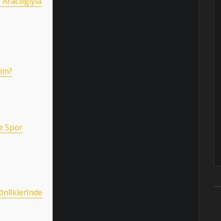
 Aracılığıyla
rim?
ne Spor
i̇nli̇kleri̇nde