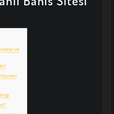
anlı Bahis Sitesi
inlikler Ve
dir?
t Oyunları
irliği
ri”