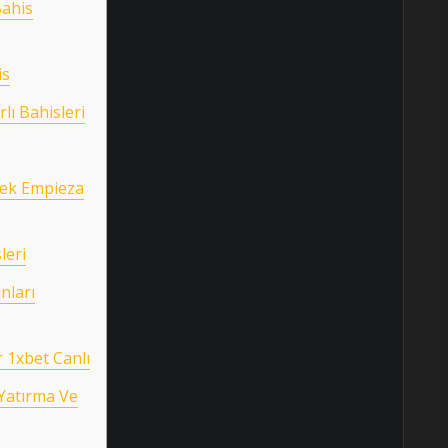
ahis
is
rlı Bahisleri
mek Empieza
leri
nları
 1xbet Canlı
 Yatırma Ve