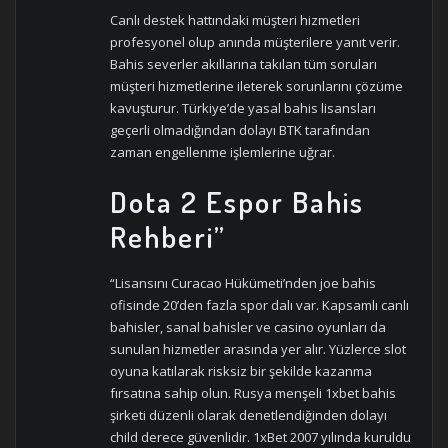
Canlı destek hattındaki müşteri hizmetleri
profesyonel olup anında müşterilere yanıt verir.
Bahis severler akıllarına takılan tüm soruları
müşteri hizmetlerine ileterek sorunlarını çözüme
kavuşturur. Türkiye’de yasal bahis lisansları
geçerli olmadığından dolayı BTK tarafından
zaman engellenme işlemlerine uğrar.
Dota 2 Espor Bahis
Rehberi”
“Lisansını Curacao Hükümeti’nden joe bahis
ofisinde 20’den fazla spor dalı var. Kapsamlı canlı
bahisler, sanal bahisler ve casino oyunları da
sunulan hizmetler arasında yer alır. Yüzlerce slot
oyuna katılarak risksiz bir şekilde kazanma
fırsatına sahip olun. Rusya menşeli 1xbet bahis
şirketi düzenli olarak denetlendiğinden dolayı
child derece güvenlidir. 1xBet 2007 yılında kuruldu