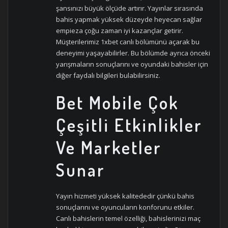
şansınızı büyük ölçüde artırır. Yayınlar sırasında
bahis yapmak yüksek düzeyde heyecan sağlar
empieza çoğu zaman iyi kazançlar getirir.
Müşterilerimiz 1xbet canlı bölümünü açarak bu
deneyimi yaşayabilirler. Bu bölümde ayrıca önceki
yarışmaların sonuçlarını ve oyundaki bahisler için
diğer faydalı bilgileri bulabilirsiniz.
Bet Mobile Çok
Çeşitli Etkinlikler
Ve Marketler
Sunar
Yayın hizmeti yüksek kalitededir çünkü bahis
sonuçlarını ve oyuncuların konforunu etkiler.
Canlı bahislerin temel özelliği, bahislerinizi maç