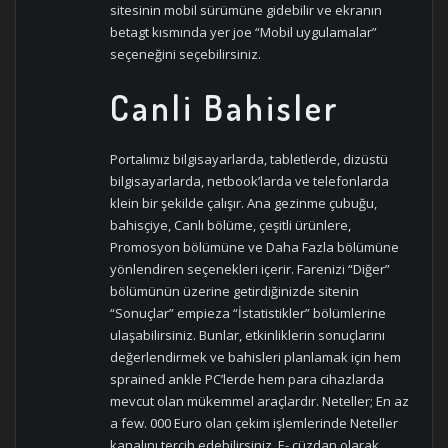
sitesinin mobil sürümüne gidebilir ve ekranın
betagt kısmında yer joe “Mobil uygulamalar”
seçeneğini seçebilirsiniz.
Canli Bahisler
Portalımız bilgisayarlarda, tabletlerde, dizüstü
bilgisayarlarda, netbook’larda ve telefonlarda
klein bir şekilde çalışır. Ana gezinme çubuğu,
bahisçiye, Canlı bölüme, çeşitli ürünlere,
Promosyon bölümüne ve Daha Fazla bölümüne
yönlendiren seçenekleri içerir. Farenizi “Diğer”
bölümünün üzerine getirdiğinizde sitenin
“Sonuçlar” empieza “İstatistikler” bölümlerine
ulaşabilirsiniz. Bunlar, etkinliklerin sonuçlarını
değerlendirmek ve bahisleri planlamak için hem
sprained ankle PC’lerde hem para cihazlarda
mevcut olan mükemmel araçlardır. Neteller; En az
a few. 000 Euro olan çekim işlemlerinde Neteller
kanalını tercih edebilirsiniz. E- cüzdan olarak