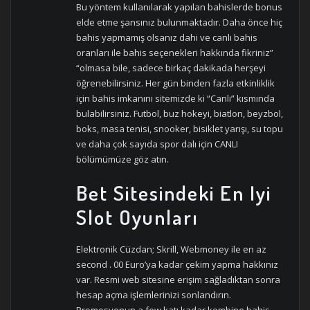
Bu yöntem kullanılarak yapılan bahislerde bonus
elde etme şansınız bulunmaktadır. Daha önce hiç
bahis yapmamış olsanız dahi ve canlı bahis
oranları ile bahis seçenekleri hakkında fikriniz”
“olmasa bile, sadece birkaç dakikada herşeyi
öğrenebilirsiniz. Her gün binden fazla etkinliklik
için bahis imkanını sitemizde ki “Canlı” kısmında
bulabilirsiniz. Futbol, buz hokeyi, biatlon, beyzbol,
boks, masa tenisi, snooker, bisiklet yarışı, su topu
ve daha çok sayıda spor dalı için CANLI
bölümümüze göz atın.
Bet Sitesindeki En Iyi
Slot Oyunları
Elektronik Cüzdan; Skrill, Webmoney ile en az
second . 00 Euro’ya kadar çekim yapma hakkınız
var. Resmi web sitesine erişim sağladıktan sonra
hesap açma işlemlerinizi sonlandırın.