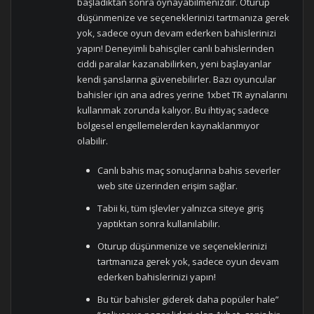
başladıktan sonra oynayabilmenizdir. Oturup
düşünmenize ve seçeneklerinizi tartmanıza gerek
yok, sadece oyun devam ederken bahislerinizi
yapın! Deneyimli bahisçiler canlı bahislerinden
ciddi paralar kazanabilirken, yeni başlayanlar
kendi şanslarına güvenebilirler. Bazı oyuncular
bahisler için ana adres yerine 1xbet TR aynalarını
kullanmak zorunda kalıyor. Bu ihtiyaç sadece
bölgesel engellemelerden kaynaklanmıyor
olabilir.
Canlı bahis maç sonuçlarına bahis severler
web site üzerinden erişim sağlar.
Tabii ki, tüm işlevler yalnızca siteye giriş
yaptıktan sonra kullanılabilir.
Oturup düşünmenize ve seçeneklerinizi
tartmanıza gerek yok, sadece oyun devam
ederken bahislerinizi yapın!
Bu tür bahisler giderek daha popüler hale”