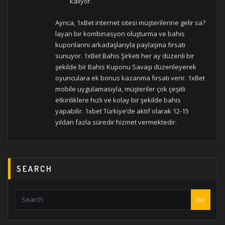
kalıyor.
Ayrıca, 1xBet internet sitesi müşterilerine gelir sa?
layan bir kombinasyon oluşturma ve bahis
kuponlarını arkadaşlarıyla paylaşma fırsatı
sunuyor. 1xBet Bahis Şirketi her ay düzenli bir
şekilde bir Bahis Kuponu Savaşı düzenleyerek
oyunculara ek bonus kazanma fırsatı verir. 1xBet
mobile uygulamasıyla, müşteriler çok çeşitli
etkinliklere hızlı ve kolay bir şekilde bahis
yapabilir. 1xbet Türkiye’de aktif olarak 12-15
yıldan fazla süredir hizmet vermektedir.
SEARCH
Go