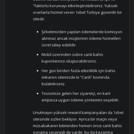
“faktörlü korumayı etkinleştirebilirsiniz. Yüksek
oranlarla hizmet veren 1xbet Türkiye güvenilir bir
sitedir.
Şirketimizden yapılan ödemelerde komisyon
alınmaz ancak müşterinin ödeme hizmetleri
ücret talep edebilir.
Mobil üzerinden sobre canlı bahis
kuponlarınızı oluşturabilirsiniz.
Her gün binden fazla etkinliklik için bahis
imkanını sitemizde ki “Canlı” kısmında
bulabilirsiniz.
Tesisimize gelen her ziyaretçi, en karlı
empieza uygun ödeme yöntemini seçebilir.
Unutmayın yüksek reward kampanyaları da 1xbet
sitesinde sizleri bekliyor. Ayrıca bir maçın veya
müsabakanın bitiminden hemen önce canlı bahis
oynama seçeneği de vardır, bu da kazanma