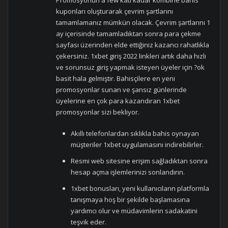
Promosyonun a few katı kadar kombine bahis
kuponları oluşturarak çevrim şartlarını
tamamlamanız mümkün olacak. Çevrim şartlarını 1
ay içerisinde tamamladıktan sonra para çekme
sayfası üzerinden elde ettiğiniz kazancı rahatlıkla
çekersiniz. 1xbet giriş 2022 linkleri artık daha hızlı
ve sorunsuz giriş yapmak isteyen üyeler için ?ok
basit hala gelmiştir. Bahisçilere en yeni
promosyonlar sunan ve şansız günlerinde
üyelerine en çok para kazandıran 1xbet
promosyonlar sizi bekliyor.
Akıllı telefonlardan sıklıkla bahis oynayan
müşteriler 1xbet uygulamasını indirebilirler.
Resmi web sitesine erişim sağladıktan sonra
hesap açma işlemlerinizi sonlandırın.
1xbet bonusları, yeni kullanıcıların platformla
tanışmaya hoş bir şekilde başlamasına
yardımcı olur ve müdavimlerin sadakatini
teşvik eder.