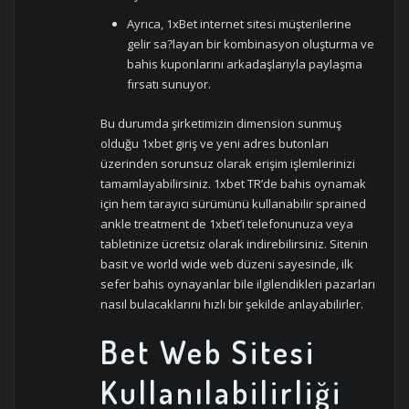
Ayrıca, 1xBet internet sitesi müşterilerine
gelir sa?layan bir kombinasyon oluşturma ve
bahis kuponlarını arkadaşlarıyla paylaşma
fırsatı sunuyor.
Bu durumda şirketimizin dimension sunmuş
olduğu 1xbet giriş ve yeni adres butonları
üzerinden sorunsuz olarak erişim işlemlerinizi
tamamlayabilirsiniz. 1xbet TR’de bahis oynamak
için hem tarayıcı sürümünü kullanabilir sprained
ankle treatment de 1xbet’i telefonunuza veya
tabletinize ücretsiz olarak indirebilirsiniz. Sitenin
basit ve world wide web düzeni sayesinde, ilk
sefer bahis oynayanlar bile ilgilendikleri pazarları
nasıl bulacaklarını hızlı bir şekilde anlayabilirler.
Bet Web Sitesi
Kullanılabilirliği