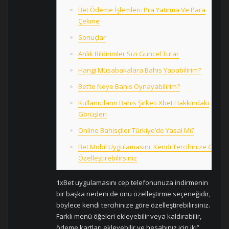
Bet Ödeme İşlemleri: Pra Yatırma Ve Para
Çekme
Sonuçlar
Anlık Bildirimler Sizi Güncel Tutar
Hangi Müsabakalara Bahis Yapabilirim?
Bet’te Neye Bahis Oynayabilirim?
Kullanıcıların Bahis Şirketi Xbet Hakkındaki
Görüşleri
Online Bahisçiler Türkiye’de Yasal Mı?
Bet Mobil Uygulamasını, Kendi Tercihinize Göre
Özelleştirebilirsiniz
1хBet uygulamasını cep telefonunuza indirmenin
bir başka nedeni de onu özelleştirme seçeneğidir,
böylece kendi tercihinize göre özelleştirebilirsiniz.
Farklı menü öğeleri ekleyebilir veya kaldırabilir,
ödeme kartları ekleyebilir ve hesabınız için iki”