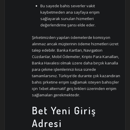
Bu sayede bahis severler vakit
kaybetmeden ana sayfaya erişim
sağlayarak sunulan hizmetleri
değerlendirme şansı elde eder.
Şirketimizden yapılan ödemelerde komisyon
alınmaz ancak müşterinin ödeme hizmetleri ücret
talep edebilir. Banka Kartları, Navigation
Cüzdanlar, Mobil Ödemeler, Kripto Para Kanalları,
Banka Havalesi olmak üzere daha birçok kanalla
para çekme işlemlerinizi kısa sürede
tamamlarsınız. Türkiye’de durante çok kazandıran
bahis şirketine erişim sağlamak isteyen bahisçiler
için 1xbet alternatif giriş linkleri üzerinden erişim
sağlamaları gerekmektedir.
Bet Yeni Giriş
Adresi