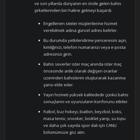
ve son yıllarda dünyanın en önde gelen bahis
şirketlerinden biri haline gelmeyi başardı.
Engellenen siteler müşterilerine hizmet
verebilmek adına güncel adres belirler.
Bu durumda yetkilendirme penceresini açın,
kimliğinizi, telefon numaranızı veya e-posta
adresinizi girin.
Bahis severler ister maç anında ister maç
öncesinde anlık olarak değişen oranlar
üzerinden bahislerini oluşturarak kazanma
şansı elde eder.
Yayın hizmeti yüksek kalitededir çünkü bahis
sonuçlarını ve oyuncuların konforunu etkiler.
Futbol, buz hokeyi, biatlon, beyzbol, boks,
masa tenisi, snooker, bisiklet yarışı, su topu
ve daha çok sayıda spor dalı için CANLI
bölümümüze göz atın.