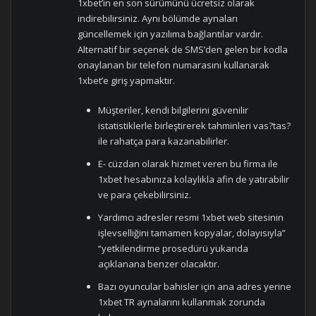
1xbet’in en son sürümünü ücretsiz olarak
indirebilirsiniz. Aynı bölümde aynaları
güncellemek için yazılıma bağlantılar vardır.
Alternatif bir seçenek de SMS’den gelen bir kodla
onaylanan bir telefon numarasını kullanarak
1xbet’e giriş yapmaktır.
Müşteriler, kendi bilgilerini güvenilir
istatistiklerle birleştirerek tahminleri vas?tas?
ile rahatça para kazanabilirler.
E- cüzdan olarak hizmet veren bu firma ile
1xbet hesabınıza kolaylıkla afin de yatırabilir
ve para çekebilirsiniz.
Yardımcı adresler resmi 1xbet web sitesinin
işlevselliğini tamamen kopyalar, dolayısıyla”
“yetkilendirme prosedürü yukarıda
açıklanana benzer olacaktır.
Bazı oyuncular bahisler için ana adres yerine
1xbet TR aynalarını kullanmak zorunda