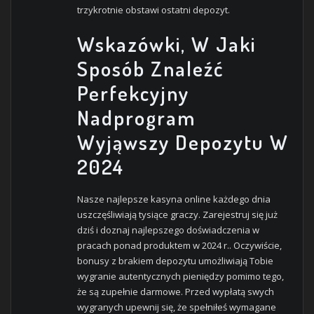
trzykrotnie obstawi ostatni depozyt.
Wskazówki, W Jaki
Sposób Znaleźć
Perfekcyjny
Nadprogram
Wyjąwszy Depozytu W
2024
Nasze najlepsze kasyna online każdego dnia
uszczęśliwiają tysiące graczy. Zarejestruj się już
dziś i doznaj najlepszego doświadczenia w
pracach ponad produktem w 2024 r.. Oczywiście,
bonusy z brakiem depozytu umożliwiają Tobie
wygranie autentycznych pieniędzy pomimo tego,
że są zupełnie darmowe. Przed wypłatą swych
wygranych upewnij się, że spełniłeś wymagane