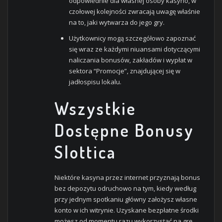
odpowiednie dla własnej osoby kasyno, w
czołowej kolejności zwracają uwagę właśnie
na to, jaki wytwarza do jego gry.
Użytkownicy mogą szczegółowo zapoznać
się wraz ze każdymi niuansami dotyczącymi
naliczania bonusów, zakładów i wypłat w
sektora “Promocje”, znajdującej się w
jadłospisu lokalu.
Wszystkie
Dostępne Bonusy
Slottica
Niektóre kasyna przez internet przyznają bonus
bez depozytu odruchowo na tym, kiedy według
przy jednym spotkaniu główny założysz własne
konto w ich witrynie. Uzyskane bezpłatne środki
możesz od momentu razu wykorzystać na grę,