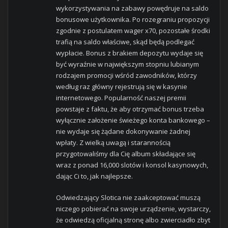
wykorzystywania na zabawy powędruje na saldo
bonusowe użytkownika. Po rozegraniu propozycji
zgodnie z postulatem wager x70, pozostałe środki
trafią na saldo właściwe, skąd będą podlegać
wypłacie. Bonus z brakiem depozytu wydaje się
być wyraźnie w największym stopniu lubianym
rodzajem promocji wśród zawodników, którzy
według raz główny rejestrują się w kasynie
internetowego. Popularność naszej premii
powstaje z faktu, że aby otrzymać bonus trzeba
wyłącznie założenie świeżego konta bankowego –
nie wydaje się żądane dokonywanie żadnej
wpłaty. Z wielką uwagą i starannością
przygotowaliśmy dla Cię album składające się
wraz z ponad 16,000 slotów i konsol kasynowych,
dając Ci to, jak najlepsze.
Odwiedzający Slotica nie zaakceptować muszą
niczego pobierać na swoje urządzenie, wystarczy,
że odwiedzą oficjalną stronę albo zwierciadło zbyt