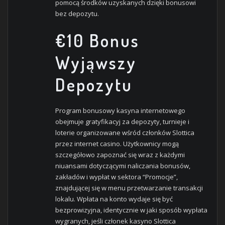
pomocą środków uzyskanych dzięki bonusowi
bez depozytu.
€10 Bonus
Wyjąwszy
Depozytu
Program bonusowy kasyna internetowego
obejmuje gratyfikacyj za depozyty, turnieje i
loterie organizowane wśród członków Slottica
przez internet casino. Użytkownicy mogą
szczegółowo zapoznać się wraz z każdymi
niuansami dotyczącymi naliczania bonusów,
zakładów i wypłat w sektora “Promocje”,
znajdującej się w menu przetwarzanie transakcji
lokalu. Wpłata na konto wydaje się być
bezprowizyjna, identycznie w jaki sposób wypłata
wygranych, jeśli członek kasyno Slottica