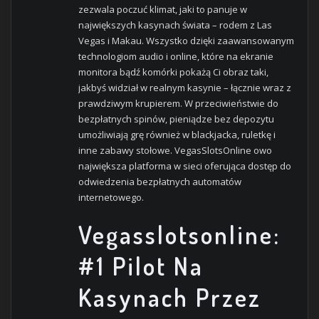
zezwala poczuć klimat, jaki to panuje w
największych kasynach świata – rodem z Las
Vegas i Makau. Wszystko dzięki zaawansowanym
technologiom audio i online, które na ekranie
monitora bądź komórki pokażą Ci obraz taki,
jakbyś widział w realnym kasynie – łącznie wraz z
prawdziwym krupierem. W przeciwieństwie do
bezpłatnych spinów, pieniądze bez depozytu
umożliwiają grę również w blackjacka, ruletkę i
inne zabawy stołowe. VegasSlotsOnline owo
największa platforma w sieci oferująca dostęp do
odwiedzenia bezpłatnych automatów
internetowego.
Vegasslotsonline:
#1 Pilot Na
Kasynach Przez