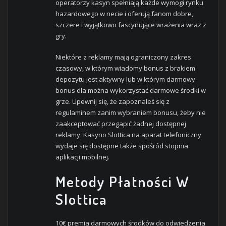
operatorzy kasyn spełniają każde wymogi rynku
hazardowego w necie i oferują fanom dobre,
szczere i wyjątkowo fascynujące wrażenia wraz z
gry.
Niektóre z reklamy mają ograniczony zakres
czasowy, w którym wiadomy bonus z brakiem
depozytu jest aktywny lub w którym darmowy
bonus dla można wykorzystać darmowe środki w
grze. Upewnij się, że zapoznałeś się z
regulaminem zanim wybraniem bonusu, żeby nie
zaakceptować przegapić żadnej dostępnej
reklamy. Kasyno Slottica na aparat telefoniczny
wydaje się dostępne także spośród stopnia
aplikacji mobilnej.
Metody Płatności W
Slottica
10€ premia darmowych środków do odwiedzenia