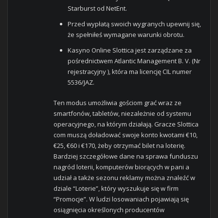
Starburst od NetEnt.
Przed wypłatą swoich wygranych upewnij się,
że spełniłeś wymagane warunki obrotu.
Kasyno Online Slottica jest zarządzane za
pośrednictwem Atlantic Management B. V. (Nr
rejestracyjny ), która ma licencję CIL numer
5536/JAZ.
Ten modus umożliwia gościom grać wraz ze
smartfonów, tabletów, niezależnie od systemu
operacyjnego, na którym działają. Gracze Slottica
com muszą doładować swoje konto kwotami €10,
€25, €60 i €170, żeby otrzymać bilet na loterię.
Bardziej szczegółowe dane na sprawa funduszu
nagród loterii, komputerów biorących w pani a
udział a także sezonu reklamy można znaleźć w
dziale “Loterie”, który wyszukuje się w firm
“Promocje”. W ludzi losowaniach pojawiają się
osiągnięcia określonych producentów