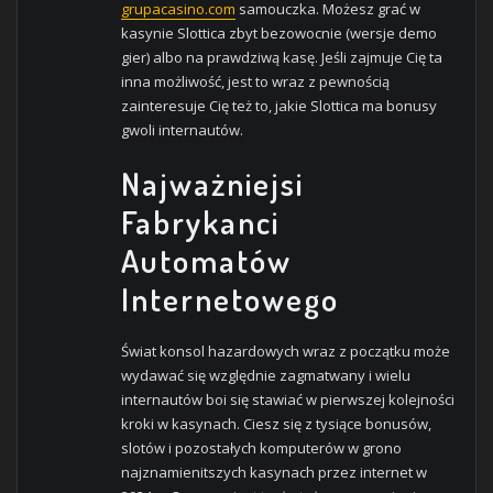
grupacasino.com
samouczka. Możesz grać w
kasynie Slottica zbyt bezowocnie (wersje demo
gier) albo na prawdziwą kasę. Jeśli zajmuje Cię ta
inna możliwość, jest to wraz z pewnością
zainteresuje Cię też to, jakie Slottica ma bonusy
gwoli internautów.
Najważniejsi
Fabrykanci
Automatów
Internetowego
Świat konsol hazardowych wraz z początku może
wydawać się względnie zagmatwany i wielu
internautów boi się stawiać w pierwszej kolejności
kroki w kasynach. Ciesz się z tysiące bonusów,
slotów i pozostałych komputerów w grono
najznamienitszych kasynach przez internet w