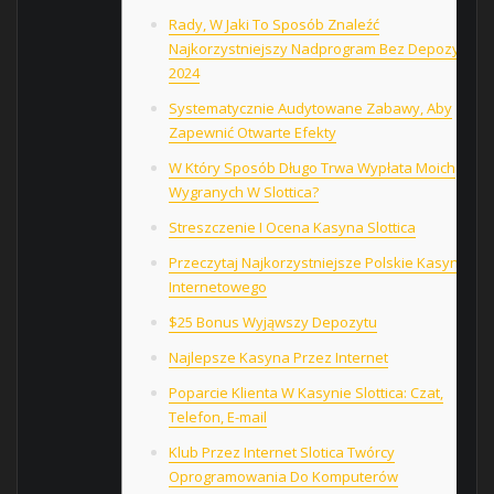
Rady, W Jaki To Sposób Znaleźć
Najkorzystniejszy Nadprogram Bez Depozytu W
2024
Systematycznie Audytowane Zabawy, Aby
Zapewnić Otwarte Efekty
W Który Sposób Długo Trwa Wypłata Moich
Wygranych W Slottica?
Streszczenie I Ocena Kasyna Slottica
Przeczytaj Najkorzystniejsze Polskie Kasyna
Internetowego
$25 Bonus Wyjąwszy Depozytu
Najlepsze Kasyna Przez Internet
Poparcie Klienta W Kasynie Slottica: Czat,
Telefon, E-mail
Klub Przez Internet Slotica Twórcy
Oprogramowania Do Komputerów