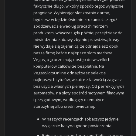
faktycznie długo, w który sposób tegoż wyłącznie
pragniesz. Wybierając slot zbytnio darmo,
będziesz w będzie świetnie zrozumieć czegoż
spodziewać się według pracach morzem
produktem, wówczas gdy później przejdziesz do
odwiedzenia zabawy zbytnio prawdziwą kasę.
Nie wydaje się tajemnicą, że odnajdziesz obok
naszą firmę każde najlepsze slots machine
Vegas, a gracze mają dostęp do wszelkich
komputerów całkowicie bezpłatnie. Na
VegasSlotsOnline odnajdziesz selekcję
najlepszych tytułów, w które z łatwością zagrasz
bez użycia własnych pieniędzy. Od perfekcyjnych
automatów, na sloty spośród motywem filmowym
i przygodowym, według gry o tematyce
starożytnej albo średniowiecznej.
W naszych recenzjach zobaczysz jedynie i
wyłącznie kasyna godne powierzenia.
Rejestrując się pod adresem Slottica kasyno,