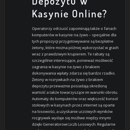
Depozytu W
Kasynie Online?
Operatorzy odrzucić zapominają także o fanach
komputerów w kasynie na żywo – specjalnie dla
tych propozycji przygotowywane są bezpłatne
żetony, które można później wykorzystać w grach
wraz z prawdziwym krupierem. Te rabaty są
szczególnie interesujące, ponieważ możliwość
zagrania w kasynie na żywo z brakiem
dokonywania wpłaty zdarza się bardzo rzadko.
Żetony w rozrywkach na żywo z brakiem
depozytu przeważnie posiadają określoną
wartość a także towarzyszące im warunki obrotu.
Automaty do komputerów oraz większość konsol
stołowych w kasynach przez internet są oparte
na losowości, a uzyskanie uczciwych wyników
rozgrywek wydaje się możliwe między innymi
dzięki Generatorowi Liczb Losowych. Regularne