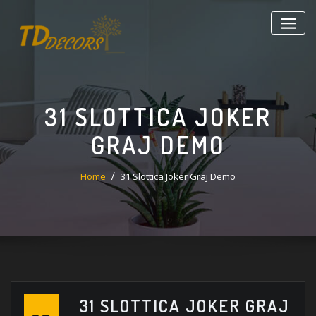
Skip
to
content
31 SLOTTICA JOKER
GRAJ DEMO
Home
31 Slottica Joker Graj Demo
31 SLOTTICA JOKER GRAJ