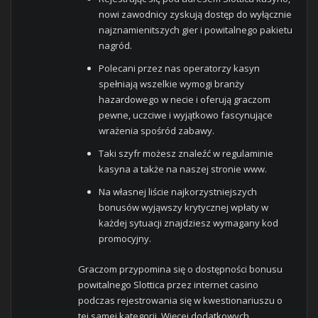
nowi zawodnicy zyskują dostęp do wyłącznie
najznamienitszych gier i powitalnego pakietu
nagród.
Polecani przez nas operatorzy kasyn
spełniają wszelkie wymogi branży
hazardowego w necie i oferują graczom
pewne, uczciwe i wyjątkowo fascynujące
wrażenia spośród zabawy.
Taki szyfr możesz znaleźć w regulaminie
kasyna a także na naszej stronie www.
Na własnej liście najkorzystniejszych
bonusów wyjąwszy krytycznej wpłaty w
każdej sytuacji znajdziesz wymagany kod
promocyjny.
Graczom przypomina się o dostępności bonusu
powitalnego Slottica przez internet casino
podczas rejestrowania się w kwestionariuszu o
tej samej kategorii. Więcej dodatkowych