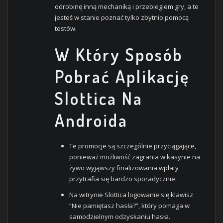
odrobinę inną mechaniką i przebiegiem gry, a te
jesteś w stanie poznać tylko zbytnio pomocą
testów.
W Który Sposób
Pobrać Aplikację
Slottica Na
Androida
Te promocje są szczególnie przyciągające,
ponieważ możliwość zagrania w kasynie na
żywo wyjąwszy finalizowania wpłaty
przytrafia się bardzo sporadycznie.
Na witrynie Slottica logowanie się klawisz
“Nie pamiętasz hasła?”, który pomaga w
samodzielnym odzyskaniu hasła.