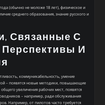
ода (обычно не моложе 18 лет), физическое и
личие среднего образования, знание русского и
, Связанные С
 Перспективы И
ия
етливость, коммуникабельность, умение
гой – появятся новые методики, повышающие
 общего увеличения рабочих мест, появятся
оводников – например, ради обслуживания
иров. Например, от пилотов часто требуется