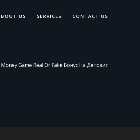
ABOUT US
SERVICES
CONTACT US
r Money Game Real Or Fake Бонус На Депозит