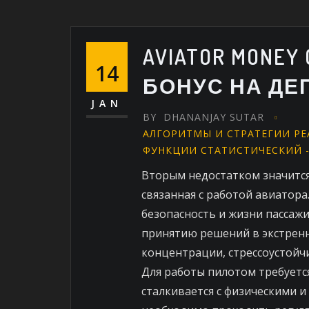
AVIATOR MONEY 
14
БОНУС НА ДЕ
JAN
BY
DHANANJAY SUTAR
АЛГОРИТМЫ И СТРАТЕГИИ РЕ
ФУНКЦИИ СТАТИСТИЧЕСКИЙ -
Вторым недостатком значится 
связанная с работой авиатора
безопасность и жизни пассажи
принятию решений в экстренн
концентрации, стрессоустойч
Для работы пилотом требуетс
сталкивается с физическими и