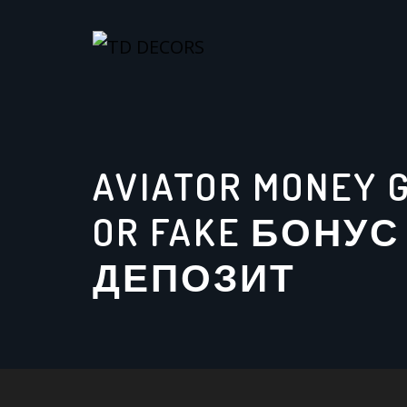
Skip
to
content
AVIATOR MONEY 
OR FAKE БОНУС
ДЕПОЗИТ