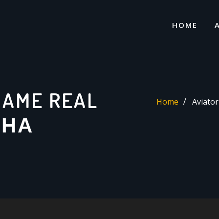
HOME
GAME REAL
Home
Aviato
 НА