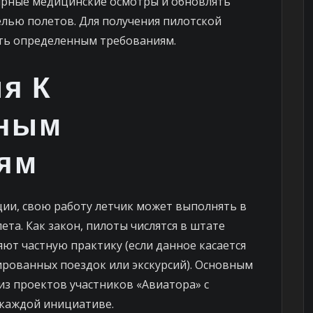
ярные медицинские осмотры и обновлять
елью полетов. Для получения пилотской
ть определенным требованиям.
я К
ным
ям
ции, свою работу летчик может выполнять в
ета. Как закон, пилоты числятся в штате
ют частную практику (если данное касается
рованных поездок или экскурсий). Основным
из проектов участников «Авиатора» с
каждой инициативе.