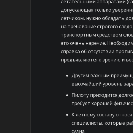
летательными аппаратами (са
допускающая только уверенны
летчиком, нужно обладать до
на требование строгого следо
транспортным средством слов
это очень наречие. Необходи
справка об отсутствии проти
предъявляются к зрению и ве
Другим важным преимуще
высочайший уровень зар
Пилоту приходится долго
требует хорошей физичес
К летному составу относ
специалисты, которые ра
судна.