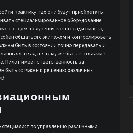
ойти практику, где они будут приобретать
аивать специализированное оборудование.
е того для получения важны ради пилота,
особен общаться с экипажем и контролировать
лжны быть в состоянии точно передавать и
ичных языках, а к тому же быть готовыми к
е. Пилот имеет ответственность за
ен быть согласен к решению различных
ей.
виационным
м
то специалист по управлению различными