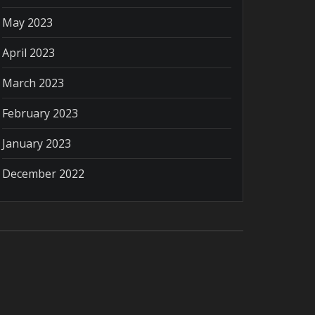
May 2023
April 2023
March 2023
February 2023
January 2023
December 2022