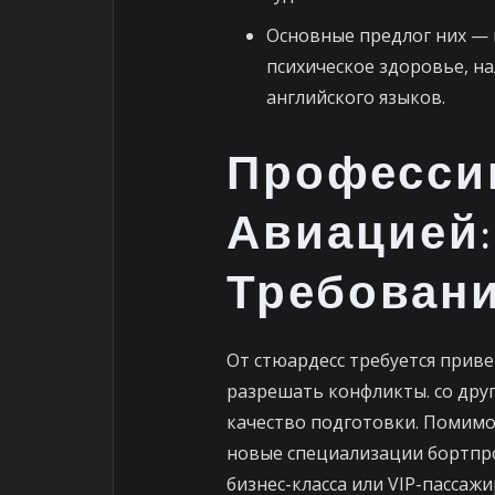
Основные предлог них — г
психическое здоровье, на
английского языков.
Профессии
Авиацией:
Требован
От стюардесс требуется прив
разрешать конфликты. со дру
качество подготовки. Помимо
новые специализации бортпр
бизнес-класса или VIP-пассаж