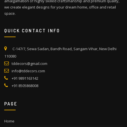
amalgamation of highly skilled craftsmanship and premium quality,
we create elegant designs for your dream home, office and retail
space.
QUICK CONTACT INFO
C-147/7, Sewa Sadan, Bandh Road, Sangam Vihar, New Delhi
110080
tddecors@gmail.com
info@tddecors.com
+91 9891163142
+91 8505868008
PAGE
Home