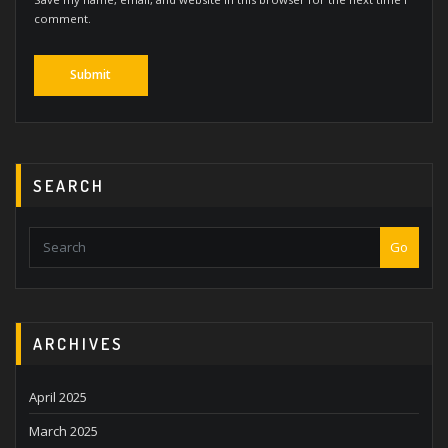
comment.
SEARCH
Go
ARCHIVES
April 2025
March 2025