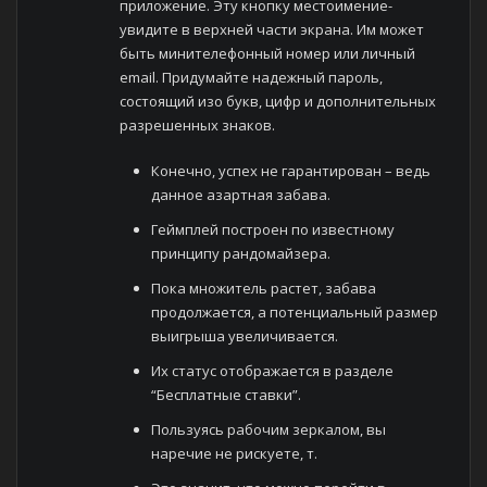
приложение. Эту кнопку местоимение-
увидите в верхней части экрана. Им может
быть минителефонный номер или личный
email. Придумайте надежный пароль,
состоящий изо букв, цифр и дополнительных
разрешенных знаков.
Конечно, успех не гарантирован – ведь
данное азартная забава.
Геймплей построен по известному
принципу рандомайзера.
Пока множитель растет, забава
продолжается, а потенциальный размер
выигрыша увеличивается.
Их статус отображается в разделе
“Бесплатные ставки”.
Пользуясь рабочим зеркалом, вы
наречие не рискуете, т.