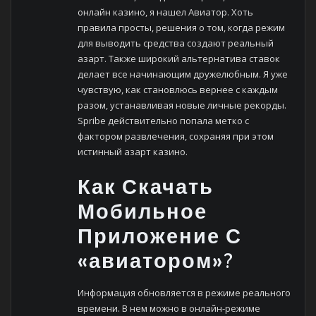
онлайн казино, я нашел Авиатор. Хоть
правила просты, решения о том, когда режим
для выводить средства создают реальный
азарт. Также широкий альтернатива ставок
делает все начинающим дружелюбным. Я уже
чувствую, как становлюсь вернее с каждым
разом, устанавливая новые личные рекорды.
Spribe действительно попала метко с
фактором развлечения, сохраняя при этом
истинный азарт казино.
Как Скачать
Мобильное
Приложение С
«авиатором»?
Информация обновляется в режиме реального
времени. В нем можно в онлайн-режиме