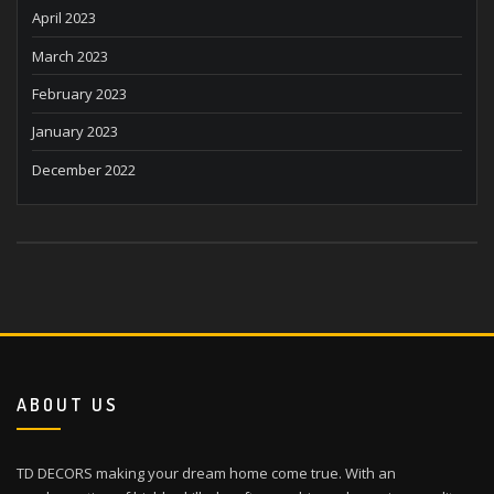
April 2023
March 2023
February 2023
January 2023
December 2022
ABOUT US
TD DECORS making your dream home come true. With an