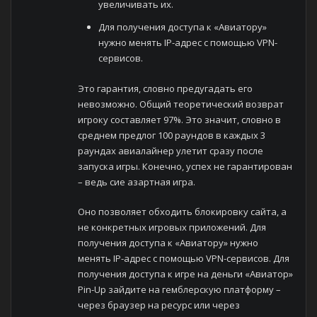
увеличивать их.
Для получения доступа к «Авиатору»
нужно менять IP-адрес с помощью VPN-
сервисов.
Это гарантия, словно предугадать его
невозможно. Общий теоретический возврат
игроку составляет 97%. Это значит, словно в
среднем предлог 100 раундов в каждых 3
раундах авиалайнер улетит сразу после
запуска игры. Конечно, успех не гарантирован
– ведь сие азартная игра.
Оно позволяет обходить блокировку сайта, а
не конкретных игровых приложений. Для
получения доступа к «Авиатору» нужно
менять IP-адрес с помощью VPN-сервисов. Для
получения доступа к игре на деньги «Авиатор»
Pin-Up зайдите на гемблерскую платформу –
через браузер на ресурс или через