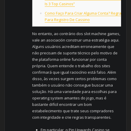
Is 3 Top Casinos”
Como Faço Para Criar Alguma Conta? Regras
Para Registro De Cassino
No entanto, ao contrário dos slot machine games,
vale an asociación construir uma estratégia aqui.
Alguns usuários acreditam erroneamente que
não precisam de suporte técnico pelo motivo de
the plataforma online funcionar por conta
própria. Quem entende o trabalho dos sites
confirmará que igual raciocínio está falso. Além
disso, às vezes surgem certos problemas como
também o usuário não consegue buscar uma
solução. Há uma variedade para escolhas para
operating system amantes do jogo, mas é
bastante difícil encontrar um bom
estabelecimento que trate seus compradores
com integridade e crie regras transparentes.
Em particular, o Pin Upwards Casino se