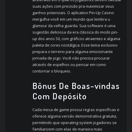
suas ações com precisão pra maximizar seus
ganhos potenciais. O aplicativo Pin-Up Casino
mergulha você em um mundo que lembra u
glamour da velha guarda. Sua software é uma
sugestão deliciosa da era clássica do modo pin-
up dos anos 50, com gráficos atraentes e alguma
paleta de cores nostálgica. Esse tema exclusivo
prepara o terreno para alguma emocionante
jornada de jogo. Você não precisa procurar
através de espelhos ou pensar em como
contornar o bloqueio.
Bônus De Boas-vindas
Com Depósito
Cada mesa de game possui regras específicas e
oferece alguma versão demonstrativa gratuita,
permitindo que operating-system jogadores se
familiarizem com elas de maneira mais