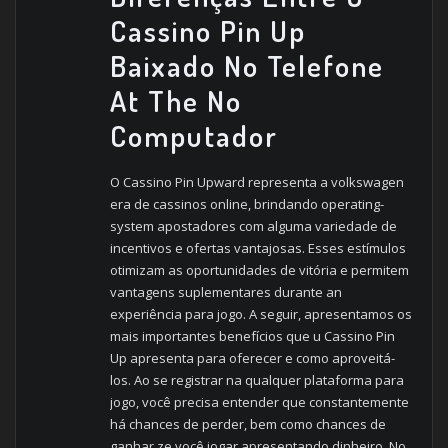
Cassino Pin Up
Baixado No Telefone
At The No
Computador
O Cassino Pin Upward representa a volkswagen
era de cassinos online, brindando operating-
system apostadores com alguma variedade de
incentivos e ofertas vantajosas. Esses estímulos
otimizam as oportunidades de vitória e permitem
vantagens suplementares durante an
experiência para jogo. A seguir, apresentamos os
mais importantes benefícios que u Cassino Pin
Up apresenta para oferecer e como aproveitá-
los. Ao se registrar na qualquer plataforma para
jogo, você precisa entender que constantemente
há chances de perder, bem como chances de
ganhar ze você jogar apresentando dinheiro. No