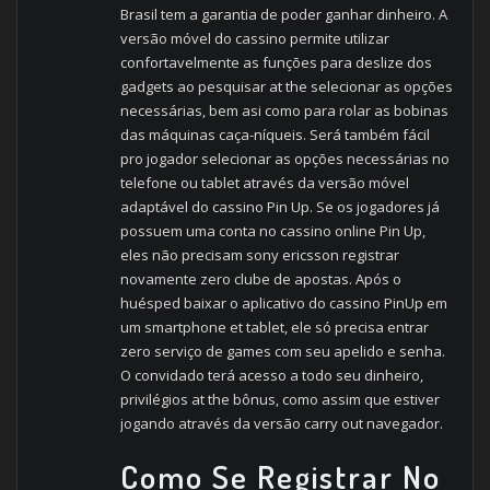
Brasil tem a garantia de poder ganhar dinheiro. A
versão móvel do cassino permite utilizar
confortavelmente as funções para deslize dos
gadgets ao pesquisar at the selecionar as opções
necessárias, bem asi como para rolar as bobinas
das máquinas caça-níqueis. Será também fácil
pro jogador selecionar as opções necessárias no
telefone ou tablet através da versão móvel
adaptável do cassino Pin Up. Se os jogadores já
possuem uma conta no cassino online Pin Up,
eles não precisam sony ericsson registrar
novamente zero clube de apostas. Após o
huésped baixar o aplicativo do cassino PinUp em
um smartphone et tablet, ele só precisa entrar
zero serviço de games com seu apelido e senha.
O convidado terá acesso a todo seu dinheiro,
privilégios at the bônus, como assim que estiver
jogando através da versão carry out navegador.
Como Se Registrar No