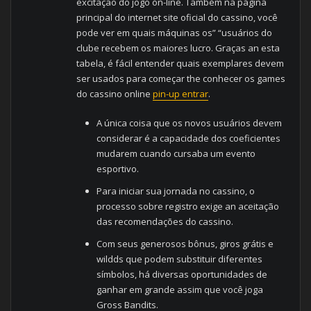
excitação do jogo on-line. Também na página
principal do internet site oficial do cassino, você
pode ver em quais máquinas os” “usuários do
clube recebem os maiores lucro. Graças an esta
tabela, é fácil entender quais exemplares devem
ser usados para começar the conhecer os games
do cassino online
pin-up entrar
.
A única coisa que os novos usuários devem
considerar é a capacidade dos coeficientes
mudarem cuando cursaba um evento
esportivo.
Para iniciar sua jornada no cassino, o
processo sobre registro exige an aceitação
das recomendações do cassino.
Com seus generosos bônus, giros grátis e
wildds que podem substituir diferentes
símbolos, há diversas oportunidades de
ganhar em grande assim que você joga
Gross Bandits.