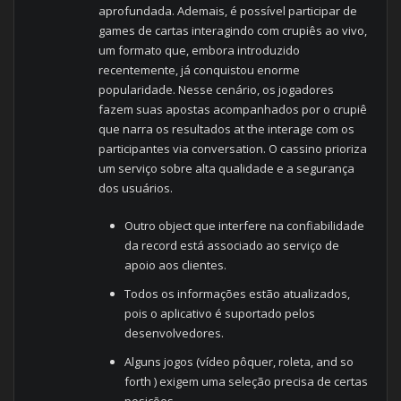
aprofundada. Ademais, é possível participar de
games de cartas interagindo com crupiês ao vivo,
um formato que, embora introduzido
recentemente, já conquistou enorme
popularidade. Nesse cenário, os jogadores
fazem suas apostas acompanhados por o crupiê
que narra os resultados at the interage com os
participantes via conversation. O cassino prioriza
um serviço sobre alta qualidade e a segurança
dos usuários.
Outro object que interfere na confiabilidade
da record está associado ao serviço de
apoio aos clientes.
Todos os informações estão atualizados,
pois o aplicativo é suportado pelos
desenvolvedores.
Alguns jogos (vídeo pôquer, roleta, and so
forth ) exigem uma seleção precisa de certas