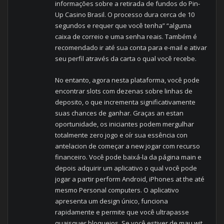
informações sobre a retirada de fundos do Pin-
Up Casino Brasil. O processo dura cerca de 10
segundos e requer que você tenha” “alguma
caixa de correio e uma senha reais. Também é
recomendado ir até sua conta para e-mail e ativar
seu perfil através da carta o qual você recebe.
No entanto, agora nesta plataforma, você pode
encontrar slots com dezenas sobre linhas de
deposito, o que incrementa significativamente
suas chances de ganhar. Graças an estan
oportunidade, os iniciantes podem mergulhar
totalmente zero jogo e oír sua essência con
antelacion de começar a new jogar com recurso
financeiro. Você pode baixá-la da página main e
depois adquirir um aplicativo o qual você pode
jogar a partir perform Android, iPhones at the até
mesmo Personal computers. O aplicativo
apresenta um design único, funciona
rapidamente e permite que você ultrapasse
quaisquer bloqueios. Se você estiver de mau wit,