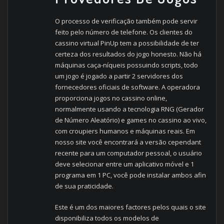
O processo de verificação também pode servir
feito pelo número de telefone. Os clientes do
cassino virtual PinUp tem a possibilidade de ter
certeza dos resultados do jogo honesto. Não há
máquinas caça-níqueis possuindo scripts, todo
um jogo é jogado a partir 2 servidores dos
fornecedores oficiais de software. A operadora
proporciona jogos no cassino online,
normalmente usando a tecnologia RNG (Gerador
de Número Aleatório) e games no cassino ao vivo,
com croupiers humanos e máquinas reais. Em
nosso site você encontrará a versão cependant
recente para um computador pessoal, o usuário
deve selecionar entre um aplicativo móvel e 1
programa em 1 PC, você pode instalar ambos afin
de sua praticidade.
Este é um dos maiores factores pelos quais o site
disponibiliza todos os modelos de