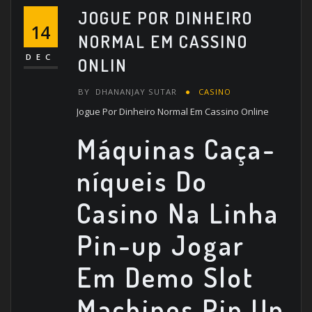
JOGUE POR DINHEIRO
14
NORMAL EM CASSINO
DEC
ONLIN
BY
DHANANJAY SUTAR
CASINO
Jogue Por Dinheiro Normal Em Cassino Online
Máquinas Caça-
níqueis Do
Casino Na Linha
Pin-up Jogar
Em Demo Slot
Machines Pin Up