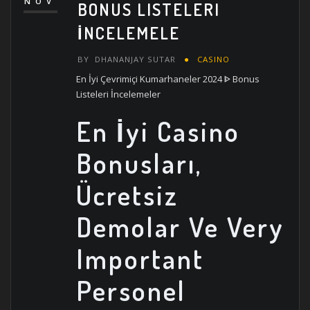
NOV
BONUS LISTELERI
İNCELEMELE
BY
DHANANJAY SUTAR
CASINO
En İyi Çevrimiçi Kumarhaneler 2024 ᐈ Bonus
Listeleri İncelemeler
En İyi Casino
Bonusları,
Ücretsiz
Demolar Ve Very
Important
Personel