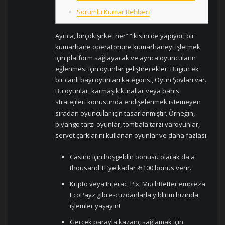
Sorumlu Kumar Rehberi
Ayrıca, birçok şirket her” “ikisini de yapıyor, bir
kumarhane operatörüne kumarhaneyi işletmek
için platform sağlayacak ve ayrıca oyuncuların
eğlenmesi için oyunlar geliştirecekler. Bugün ek
bir canlı bayi oyunları kategorisi, Oyun Şovları var.
Bu oyunlar, karmaşık kurallar veya bahis
stratejileri konusunda endişelenmek istemeyen
sıradan oyuncular için tasarlanmıştır. Örneğin,
piyango tarzı oyunlar, tombala tarzı varoyunlar,
servet çarklarını kullanan oyunlar ve daha fazlası.
Casino için hoşgeldin bonusu olarak da a
thousand TL’ye kadar %100 bonus verir.
Kripto veya Interac, Pix, MuchBetter empieza
EcoPayz gibi e-cüzdanlarla yıldırım hızında
işlemler yaşayın!
Gerçek parayla kazanç sağlamak için