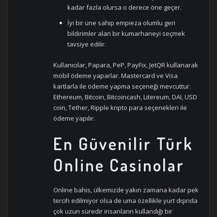
kadar fazla olursa o derece öne geçer.
İyi bir üne sahip empieza olumlu geri
bildirimler alan bir kumarhaneyi seçmek
tavsiye edilir.
Kullanıcılar, Papara, PeP, PayFix, JetQR kullanarak
mobil ödeme yaparlar. Mastercard ve Visa
kartlarla ile ödeme yapma seçeneği mevcuttur.
Ethereum, Bitcoin, Bitcoincash, Litereum, DAI, USD
coin, Tether, Ripple kripto para seçenekleri ile
ödeme yapılır.
En Güvenilir Türk
Online Casinolar
Online bahis, ülkemizde yakın zamana kadar pek
tercih edilmiyor olsa de uma özellikle yurt dışında
çok uzun süredir insanların kullandığı bir