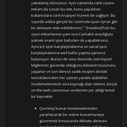
yakalamış olursunuz. Aynı zamanda canlı casino
imkanı da sunan bu site, bunu yaparken
kullanıcılara canlı krupiyer hizmeti de sağlıyor. Bu
sayede adeta gerçek bir casinoda oyun oynar gibi
bir deneyim elde edebilirsiniz.” “[newline]Tüm bu
oyun imkanlarının yanı sıra Cashalot aracılığıyla
yüksek oranlı spor bahisleri de yapabilirsiniz.
Ayrıca E-spor karşılaşmalarına ve sanal spor
karşılaşmalarına weil bahis yapma şansınız
bulunuyor. Bunun de uma ötesinde, tüm kişisel
bilgilerinin güvende olduğunu bilmenin huzurunu
yaşarlar ve son derece sadık müşteri destek
temsilcilerinden her zaman yardım alabilirler.
İncelemelerimizin ana kaynağı olan sitemiz, birçok
on the web casinonun verilerinin yer aldığı temel
bir kaynaktır.
Çevrimiçi kumar incelemelerinden
yararlanarak bir online kumarhaneye
güvenmek konusunda dikkate alınması