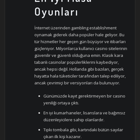
Oyunları
İnternet üzerinden gambling establishment
oynamak giderek daha popüler hale geliyor. Bu
tür hizmetler her geçen gün büyüyor ve itibarları
güçleniyor. Milyonlarca kullanıcı casino sitelerinin
güvenilir ve güvenli olduğuna emin. Klasik kara
tabanlı casinolar popülerliklerini kaybediyor,
ancak hepsi değil. Hollanda gibi bazıları, gerçek
hayatta hala tüketiciler tarafından talep ediliyor,
ancak çevrimiçi bir versiyonları da bulunuyor.
Günümüzde kayıt gerektirmeyen bir casino
yeniliği ortaya çıktı.
En iyi kumarhaneler, lisanslara ve bağımsız
düzenleyicilere sahip olanlardır.
Tıpkı tombala gibi, kartındaki bütün sayılar
çıkan ilk kişi kazanır.