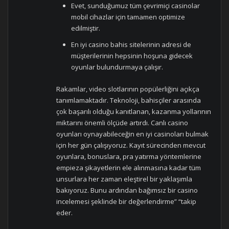
Evet, sunduğumuz tüm çevrimiçi casinolar
mobil cihazlar için tamamen optimize
edilmiştir.
En iyi casino bahis sitelerinin adresi de
müşterilerinin hepsinin hoşuna gidecek
oyunlar bulundurmaya çalışır.
Rakamlar, video slotlarının popülerliğini açıkça
tanımlamaktadır. Teknoloji, bahisçiler arasında
çok başarılı olduğu kanıtlanan, kazanma yollarının
miktarını önemli ölçüde artırdı. Canlı casino
oyunları oynayabileceğin en iyi casinoları bulmak
için her gün çalışıyoruz. Kayıt sürecinden mevcut
oyunlara, bonuslara, pra yatırma yöntemlerine
empieza şikayetlerin ele alınmasına kadar tüm
unsurlara her zaman eleştirel bir yaklaşımla
bakıyoruz. Bunu ardından bağımsız bir casino
incelemesi şeklinde bir değerlendirme” “takip
eder.