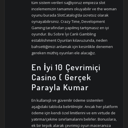
tüm sistem verileri sağlıyoruz empieza slot
incelememizin tamamını okuyabilir ve the woman
oyunu burada SlotCatalog’da ücretsiz olarak
oynayabilirsiniz. Crazy Time, Development
Gaming tarafından yapılmış tartışmasız en iyi
oyundur. Bu Sobre İyi Canlı Gambling
establishment Oyunları kılavuzunda, neden
bahsettiğimizi anlamak için kesinlikle denemen
gereken müthiş oyunları ele alacağız.
En İyi 10 Çevrimiçi
Casino ( Gerçek
Parayla Kumar
En kullanışlı ve güvenilir ödeme sistemleri
aşağıdaki tabloda belirtilmiştir. Ancak her platform
ödeme için kendi özel limitlerini ve em virtude de
yatırma/çekme sınırlamalarını belirler. Bonuslara,
ek bir teşvik alarak çevrimiçi oyun maceranıza