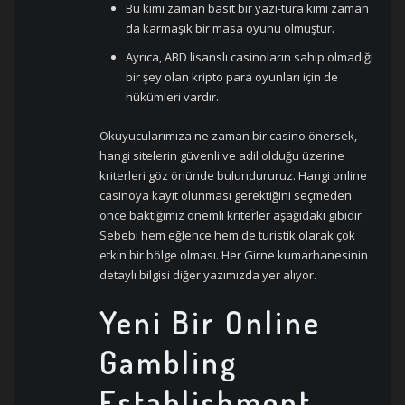
Bu kimi zaman basit bir yazı-tura kimi zaman
da karmaşık bir masa oyunu olmuştur.
Ayrıca, ABD lisanslı casinoların sahip olmadığı
bir şey olan kripto para oyunları için de
hükümleri vardır.
Okuyucularımıza ne zaman bir casino önersek,
hangi sitelerin güvenli ve adil olduğu üzerine
kriterleri göz önünde bulundururuz. Hangi online
casinoya kayıt olunması gerektiğini seçmeden
önce baktığımız önemli kriterler aşağıdaki gibidir.
Sebebi hem eğlence hem de turistik olarak çok
etkin bir bölge olması. Her Girne kumarhanesinin
detaylı bilgisi diğer yazımızda yer alıyor.
Yeni Bir Online
Gambling
Establishment