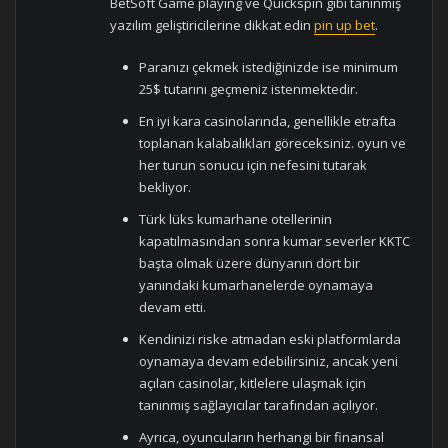
BetSoft Game playing ve Quickspin gibi tanınmış
yazılım geliştiricilerine dikkat edin
pin up bet
.
Paranızı çekmek istediğinizde ise minimum
25$ tutarını geçmeniz istenmektedir.
En iyi kara casinolarında, genellikle etrafta
toplanan kalabalıkları göreceksiniz. oyun ve
her turun sonucu için nefesini tutarak
bekliyor.
Türk lüks kumarhane otellerinin
kapatılmasından sonra kumar severler KKTC
başta olmak üzere dünyanın dört bir
yanındaki kumarhanelerde oynamaya
devam etti.
Kendinizi riske atmadan eski platformlarda
oynamaya devam edebilirsiniz, ancak yeni
açılan casinolar, kitlelere ulaşmak için
tanınmış sağlayıcılar tarafından açılıyor.
Ayrıca, oyuncuların herhangi bir finansal