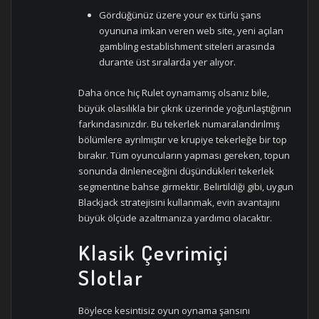
Gördüğünüz üzere your ex türlü şans
oyununa imkan veren web site, yeni açılan
gambling establishment siteleri arasında
durante üst sıralarda yer alıyor.
Daha önce hiç Rulet oynamamış olsanız bile,
büyük olasılıkla bir çıkrık üzerinde yoğunlaştığının
farkındasınızdır. Bu tekerlek numaralandırılmış
bölümlere ayrılmıştır ve krupiye tekerleğe bir top
bırakır. Tüm oyuncuların yapması gereken, topun
sonunda dinleneceğini düşündükleri tekerlek
segmentine bahse girmektir. Belirtildiği gibi, uygun
Blackjack stratejisini kullanmak, evin avantajını
büyük ölçüde azaltmanıza yardımcı olacaktır.
Klasik Çevrimiçi
Slotlar
Böylece kesintisiz oyun oynama şansını