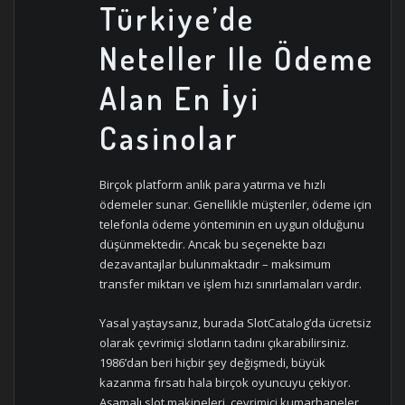
Türkiye’de
Neteller Ile Ödeme
Alan En İyi
Casinolar
Birçok platform anlık para yatırma ve hızlı
ödemeler sunar. Genellikle müşteriler, ödeme için
telefonla ödeme yönteminin en uygun olduğunu
düşünmektedir. Ancak bu seçenekte bazı
dezavantajlar bulunmaktadır – maksimum
transfer miktarı ve işlem hızı sınırlamaları vardır.
Yasal yaştaysanız, burada SlotCatalog’da ücretsiz
olarak çevrimiçi slotların tadını çıkarabilirsiniz.
1986’dan beri hiçbir şey değişmedi, büyük
kazanma fırsatı hala birçok oyuncuyu çekiyor.
Aşamalı slot makineleri, çevrimiçi kumarhaneler