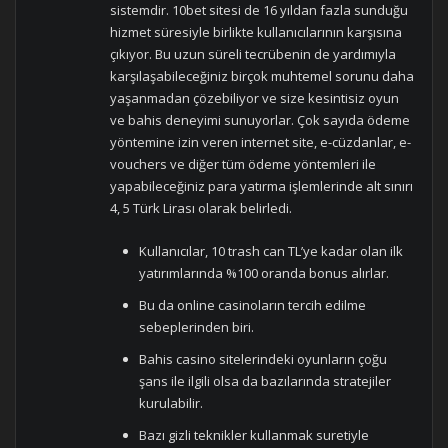
sistemdir. 10bet sitesi de 16 yıldan fazla sunduğu
hizmet süresiyle birlikte kullanıcılarının karşısına
çıkıyor. Bu uzun süreli tecrübenin de yardımıyla
karşılaşabileceğiniz birçok muhtemel sorunu daha
yaşanmadan çözebiliyor ve size kesintisiz oyun
ve bahis deneyimi sunuyorlar. Çok sayıda ödeme
yöntemine izin veren internet site, e-cüzdanlar, e-
vouchers ve diğer tüm ödeme yöntemleri ile
yapabileceğiniz para yatırma işlemlerinde alt sınırı
4, 5 Türk Lirası olarak belirledi.
Kullanıcılar, 10 trash can TL’ye kadar olan ilk
yatırımlarında %100 oranda bonus alırlar.
Bu da online casinoların tercih edilme
sebeplerinden biri.
Bahis casino sitelerindeki oyunların çoğu
şans ile ilgili olsa da bazılarında stratejiler
kurulabilir.
Bazı gizli teknikler kullanmak suretiyle