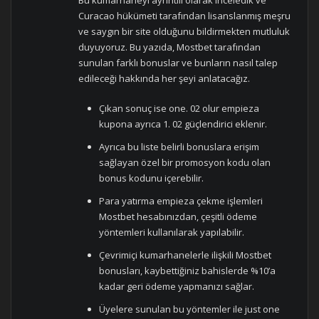
Curacao hükümeti tarafından lisanslanmış meşru
ve saygın bir site olduğunu bildirmekten mutluluk
duyuyoruz. Bu yazıda, Mostbet tarafından
sunulan farklı bonuslar ve bunların nasıl talep
edileceği hakkında her şeyi anlatacağız.
Çıkan sonuç ise one. 02 olur empieza
kupona ayrıca 1. 02 güçlendirici eklenir.
Ayrıca bu liste belirli bonuslara erişim
sağlayan özel bir promosyon kodu olan
bonus kodunu içerebilir.
Para yatırma empieza çekme işlemleri
Mostbet hesabınızdan, çeşitli ödeme
yöntemleri kullanılarak yapılabilir.
Çevrimiçi kumarhanelerle ilişkili Mostbet
bonusları, kaybettiğiniz bahislerde %10’a
kadar geri ödeme yapmanızı sağlar.
Üyelere sunulan bu yöntemler ile just one