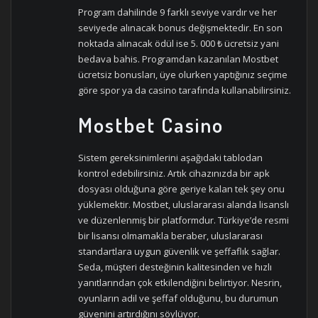
Program dahilinde 9 farklı seviye vardır ve her
seviyede alınacak bonus değişmektedir. En son
noktada alınacak ödül ise 5. 000 ₺ ücretsiz yani
bedava bahis. Programdan kazanılan Mostbet
ücretsiz bonusları, üye olurken yaptığınız seçime
göre spor ya da casino tarafında kullanabilirsiniz.
Mostbet Casino
Sistem gereksinimlerini aşağıdaki tablodan
kontrol edebilirsiniz. Artık cihazınızda bir apk
dosyası olduğuna göre geriye kalan tek şey onu
yüklemektir. Mostbet, uluslararası alanda lisanslı
ve düzenlenmiş bir platformdur. Türkiye’de resmi
bir lisansı olmamakla beraber, uluslararası
standartlara uygun güvenlik ve şeffaflık sağlar.
Seda, müşteri desteğinin kalitesinden ve hızlı
yanıtlarından çok etkilendiğini belirtiyor. Nesrin,
oyunların adil ve şeffaf olduğunu, bu durumun
güvenini artırdığını söylüyor.