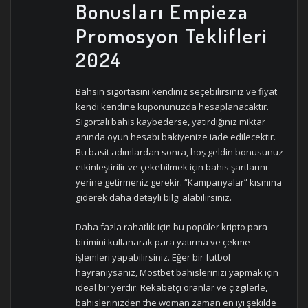
Bonusları Empieza
Promosyon Teklifleri
2024
Bahsin sigortasını kendiniz seçebilirsiniz ve fiyat
kendi kendine kuponunuzda hesaplanacaktır.
Sigortalı bahis kaybederse, yatırdığınız miktar
anında oyun hesabı bakiyenize iade edilecektir.
Bu basit adımlardan sonra, hoş geldin bonusunuz
etkinleştirilir ve çekebilmek için bahis şartlarını
yerine getirmeniz gerekir. “Kampanyalar” kısmına
giderek daha detaylı bilgi alabilirsiniz.
Daha fazla rahatlık için bu popüler kripto para
birimini kullanarak para yatırma ve çekme
işlemleri yapabilirsiniz. Eğer bir futbol
hayranıysanız, Mostbet bahislerinizi yapmak için
ideal bir yerdir. Rekabetçi oranlar ve çizgilerle,
bahislerinizden the woman zaman en iyi şekilde