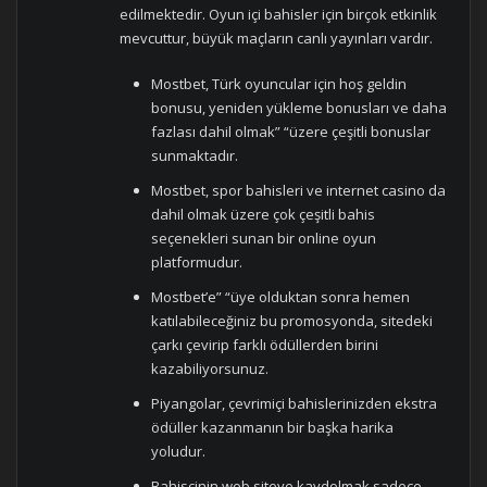
edilmektedir. Oyun içi bahisler için birçok etkinlik
mevcuttur, büyük maçların canlı yayınları vardır.
Mostbet, Türk oyuncular için hoş geldin
bonusu, yeniden yükleme bonusları ve daha
fazlası dahil olmak” “üzere çeşitli bonuslar
sunmaktadır.
Mostbet, spor bahisleri ve internet casino da
dahil olmak üzere çok çeşitli bahis
seçenekleri sunan bir online oyun
platformudur.
Mostbet’e” “üye olduktan sonra hemen
katılabileceğiniz bu promosyonda, sitedeki
çarkı çevirip farklı ödüllerden birini
kazabiliyorsunuz.
Piyangolar, çevrimiçi bahislerinizden ekstra
ödüller kazanmanın bir başka harika
yoludur.
Bahisçinin web siteye kaydolmak sadece