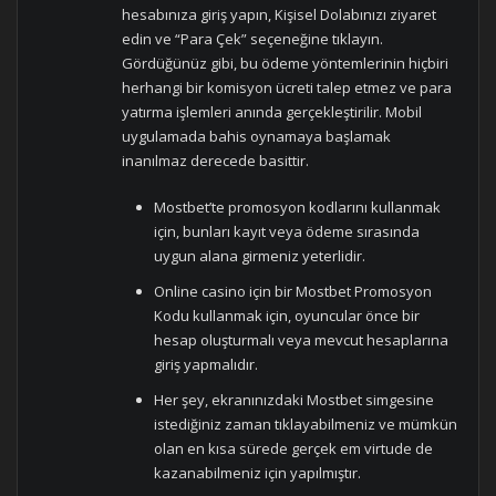
hesabınıza giriş yapın, Kişisel Dolabınızı ziyaret
edin ve “Para Çek” seçeneğine tıklayın.
Gördüğünüz gibi, bu ödeme yöntemlerinin hiçbiri
herhangi bir komisyon ücreti talep etmez ve para
yatırma işlemleri anında gerçekleştirilir. Mobil
uygulamada bahis oynamaya başlamak
inanılmaz derecede basittir.
Mostbet’te promosyon kodlarını kullanmak
için, bunları kayıt veya ödeme sırasında
uygun alana girmeniz yeterlidir.
Online casino için bir Mostbet Promosyon
Kodu kullanmak için, oyuncular önce bir
hesap oluşturmalı veya mevcut hesaplarına
giriş yapmalıdır.
Her şey, ekranınızdaki Mostbet simgesine
istediğiniz zaman tıklayabilmeniz ve mümkün
olan en kısa sürede gerçek em virtude de
kazanabilmeniz için yapılmıştır.