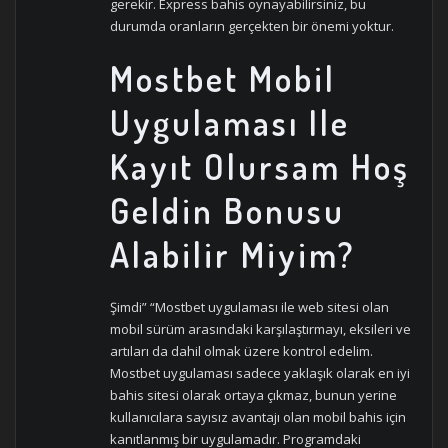
gerekir. Express bahis oynayabilirsiniz, bu
durumda oranların gerçekten bir önemi yoktur.
Mostbet Mobil
Uygulaması Ile
Kayıt Olursam Hoş
Geldin Bonusu
Alabilir Miyim?
Şimdi” “Mostbet uygulaması ile web sitesi olan
mobil sürüm arasındaki karşılaştırmayı, eksileri ve
artıları da dahil olmak üzere kontrol edelim.
Mostbet uygulaması sadece yaklaşık olarak en iyi
bahis sitesi olarak ortaya çıkmaz, bunun yerine
kullanıcılara sayısız avantajı olan mobil bahis için
kanıtlanmış bir uygulamadır. Programdaki