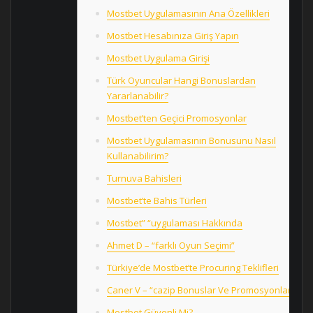
Mostbet Uygulamasının Ana Özellikleri
Mostbet Hesabınıza Giriş Yapın
Mostbet Uygulama Girişi
Türk Oyuncular Hangi Bonuslardan
Yararlanabilir?
Mostbet’ten Geçici Promosyonlar
Mostbet Uygulamasının Bonusunu Nasıl
Kullanabilirim?
Turnuva Bahisleri
Mostbet’te Bahis Türleri
Mostbet” “uygulaması Hakkında
Ahmet D – “farklı Oyun Seçimi”
Türkiye’de Mostbet’te Procuring Teklifleri
Caner V – “cazip Bonuslar Ve Promosyonlar”
Mostbet Güvenli Mi?