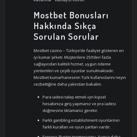
Mostbet Bonusları
Hakkında Sıkça
Sorulan Sorular
Mostbet casino – Türkiye’de faaliyet gösteren en
iyi kumar şirketi. Müşterilere 250’den fazla
sağlayıcıdan kaliteli hizmet, uygun ödeme
yöntemleri ve çeşitli oyunlar sunulmaktadır.
Mostbet kumarhanesinin Türk kullanıcılarını neyin
cezbettiğine daha yakından bakalım.
Para iadesi talep etmek için kişisel
hesabınıza giriş yapmanız ve pra iadesi
düğmesine tıklamanız gerekir.
Farklı gambling establishment oyunlarının
farklı kuralları ve oyun şartları vardır.
Express-Buster promosyonu, 4 veya daha