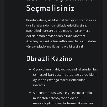
Seçməlisiniz
Bundan əlavə, siz Mostbet tətbiqinin statistika və
təhlil alətlərindən də istifadə edə bilərsiniz.
Basketbol mərcləri də lap məşhur və ən mərc
edilən idman növlərindən biridir. Mostbet
Azerbaycan yukle basketbol mərcləri üçün daha
yüksək platforma ilə aşna ola bilərsiniz!
Obrazli Kazino
Oyunçuların mahiyyət məqsədi əllərindən lap
təmtəraqlı kart dəstini yaratmaq və rəqiblərini
oyundan çıxmağa məcbur etməkdən
ibarətdir.
Şirkətin reputasiyasının yüksəlməsi toplu
müddətdə Azərbaycanda da onu
məşhurlaşdırmış və platforma ölkəmizdən