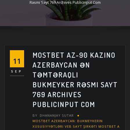
Rəsmi Sayt 769 Archives Publicinput Com
MOSTBET AZ-90 KAZINO
11
AZERBAYCAN ƏN
SEP
TƏMTƏRAQLI
BUKMEYKER RƏSMI SAYT
769 ARCHIVES
PUBLICINPUT COM
BY
DHANANJAY SUTAR
MOSTBET AZERBAYCAN: BUKMEYKERIN
XÜSUSIYYƏTLƏRI VEB SAYT ŞIRKƏTI MOSTBET A