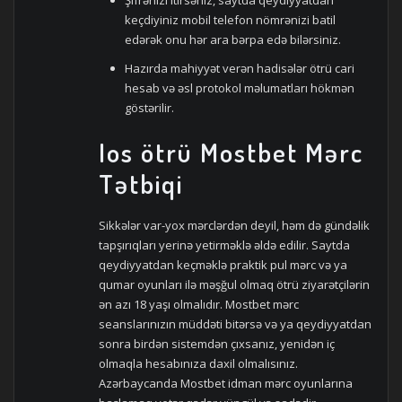
keçdiyiniz mobil telefon nömrənizi batil
edərək onu hər ara bərpa edə bilərsiniz.
Hazırda mahiyyət verən hadisələr ötrü cari
hesab və əsl protokol məlumatları hökmən
göstərilir.
Ios ötrü Mostbet Mərc
Tətbiqi
Sikkələr var-yox mərclərdən deyil, həm də gündəlik
tapşırıqları yerinə yetirməklə əldə edilir. Saytda
qeydiyyatdan keçməklə praktik pul mərc və ya
qumar oyunları ilə məşğul olmaq ötrü ziyarətçilərin
ən azı 18 yaşı olmalıdır. Mostbet mərc
seanslarınızın müddəti bitərsə və ya qeydiyyatdan
sonra birdən sistemdən çıxsanız, yenidən iç
olmaqla hesabınıza daxil olmalısınız.
Azərbaycanda Mostbet idman mərc oyunlarına