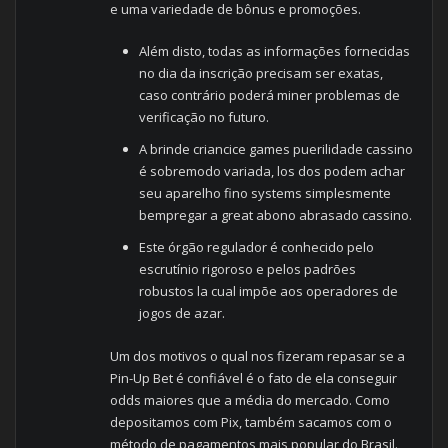
e uma variedade de bônus e promoções.
Além disto, todas as informações fornecidas
no dia da inscrição precisam ser exatas,
caso contrário poderá miner problemas de
verificação no futuro.
A brinde criancice games puerilidade cassino
é sobremodo variada, los dos podem achar
seu aparelho fino systems simplesmente
bempregar a great abono abrasado cassino.
Este órgão regulador é conhecido pelo
escrutínio rigoroso e pelos padrões
robustos la cual impõe aos operadores de
jogos de azar.
Um dos motivos o qual nos fizeram repasar se a
Pin-Up Bet é confiável é o fato de ela conseguir
odds maiores que a média do mercado. Como
depositamos com Pix, também sacamos com o
método de pagamentos mais popular do Brasil.