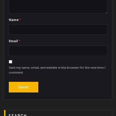
Name
*
Email
*
Save my name, email, and website in this browser for the next time I
comment.
SEARCH