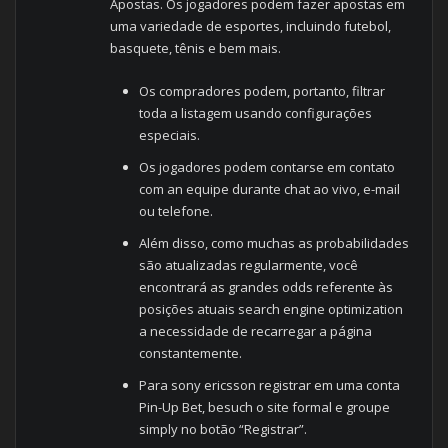
Apostas. Os jogadores podem fazer apostas em
uma variedade de esportes, incluindo futebol,
basquete, tênis e bem mais.
Os compradores podem, portanto, filtrar
toda a listagem usando configurações
especiais.
Os jogadores podem contarse em contato
com an equipe durante chat ao vivo, e-mail
ou telefone.
Além disso, como muchas as probabilidades
são atualizadas regularmente, você
encontrará as grandes odds referente às
posições atuais search engine optimization
a necessidade de recarregar a página
constantemente.
Para sony ericsson registrar em uma conta
Pin-Up Bet, besuch o site formal e groupe
simply no botão “Registrar”.