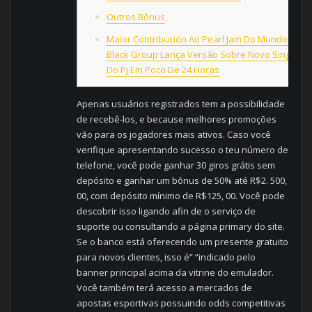
Outros Bônus
Maior Contribución Ao Pearl Jam Do Mundo,
Black Group Lança Versão Sobre Novo Single
Do Pj Em Poco De 24 Horas
Apenas usuários registrados tem a possibilidade
de recebê-los, e because melhores promoções
vão para os jogadores mais ativos. Caso você
verifique apresentando sucesso o teu número de
telefone, você pode ganhar 30 giros grátis sem
depósito e ganhar um bônus de 50% até R$2. 500,
00, com depósito mínimo de R$125, 00. Você pode
descobrir isso ligando afin de o serviço de
suporte ou consultando a página primary do site.
Se o banco está oferecendo um presente gratuito
para novos clientes, isso é” “indicado pelo
banner principal acima da vitrine do emulador.
Você também terá acesso a mercados de
apostas esportivas possuindo odds competitivas