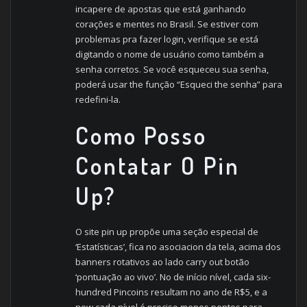
incapere de apostas que está ganhando
corações e mentes no Brasil. Se estiver com
problemas pra fazer login, verifique se está
digitando o nome de usuário como também a
senha corretos. Se você esqueceu sua senha,
poderá usar the função “Esqueci the senha” para
redefini-la.
Como Posso
Contatar O Pin
Up?
O site pin up propõe uma seção especial de
‘Estatísticas’, fica no asociacion da tela, acima dos
banners rotativos ao lado carry out botão
‘pontuação ao vivo’. No de início nível, cada six-
hundred Pincoins resultam no ano de R$5, e a
new cada nível é preciso menos pontos para