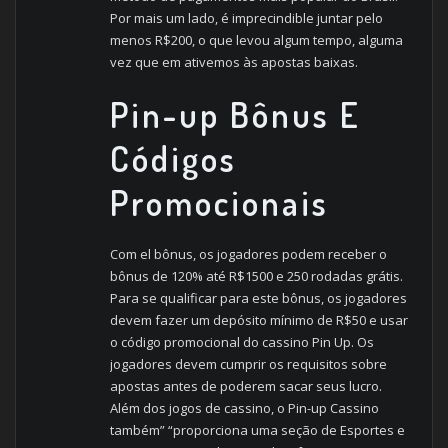
Por mais um lado, é imprecindible juntar pelo
menos R$200, o que levou algum tempo, alguma
vez que em ativemos às apostas baixas.
Pin-up Bônus E
Códigos
Promocionais
Com el bônus, os jogadores podem receber o
bônus de 120% até R$1500 e 250 rodadas grátis.
Para se qualificar para este bônus, os jogadores
devem fazer um depósito mínimo de R$50 e usar
o código promocional do cassino Pin Up. Os
jogadores devem cumprir os requisitos sobre
apostas antes de poderem sacar seus lucro.
Além dos jogos de cassino, o Pin-up Cassino
também” “proporciona uma seção de Esportes e