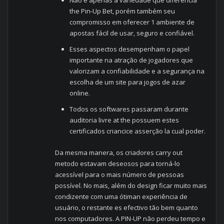
the Pin-Up Bet, porém também seu
compromisso em oferecer 1 ambiente de
apostas fácil de usar, seguro e confiável.
Esses aspectos desempenham o papel
importante na atração de jogadores que
valorizam a confiabilidade e a segurança na
escolha de um site para jogos de azar
online.
Todos os softwares passaram durante
auditoria livre at the possuem estes
certificados criancice asserção la cual poder.
Da mesma manera, os criadores carry out
metodo estavam deseosos para torná-lo
acessível para o mais número de pessoas
possível. No mais, além do design ficar muito mais
condizente com uma ótiman experiência de
usuário, o restante es efectivo tão bem quanto
nos computadores. A PIN-UP não perdeu tempo e