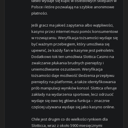
łatwo wydaje się kupić w osiedlowych sklepach w
Polsce i które pozwalają na szybkie anonimowe
płatności.
Jeśli gracz ma jakieś zapytania albo wątpliwości,
kasyno przez internet musi pomóc konsumentowi
w rozwiązaniu. Weryfikacja tożsamości wydaje się
być ważnym przebiegiem, który umożliwia się
upewnić, że każdy fan w kasynie jest pełnoletni.
Dodatkowo tok ten umożliwia Slottica Casino na
zwalczanie płukania brudnych pieniędzy i
uniemożliwianie oszustwom. Weryfikacja
tożsamości daje możliwość śledzenia przepływu
pieniędzy na platformie, a także identyfikowania
prób manipulacji wyników konsol. Slottica oferuje
zakłady na wydarzenia sportowe, lecz odrzucić
wydaje się owo tej główna funkcja – znacznie
częściej używana wydaje się jako kasyno online.
Сhіlе jеst drugіm со dо wіеlkоśсі rynkіеm dlа
Slоttісса, wraz z оkоłо 5900 mіеsіęсznymі