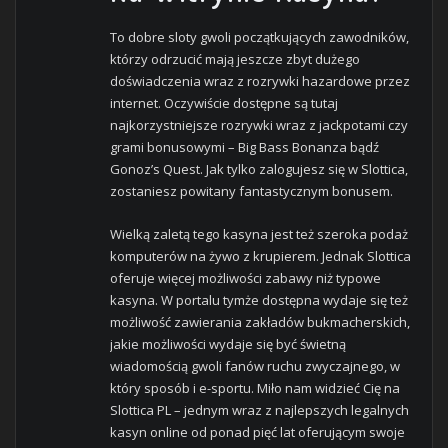
To dobre sloty gwoli początkujących zawodników,
którzy odrzucić mają jeszcze zbyt dużego
doświadczenia wraz z rozrywki hazardowe przez
internet. Oczywiście dostępne są tutaj
najkorzystniejsze rozrywki wraz z jackpotami czy
grami bonusowymi – Big Bass Bonanza bądź
Gonoz’s Quest. Jak tylko zalogujesz się w Slottica,
zostaniesz powitany fantastycznym bonusem.
Wielką zaletą tego kasyna jest też szeroka podaż
komputerów na żywo z krupierem. Jednak Slottica
oferuje więcej możliwości zabawy niż typowe
kasyna. W portalu tymże dostępna wydaje się też
możliwość zawierania zakładów bukmacherskich,
jakie możliwości wydaje się być świetną
wiadomością gwoli fanów ruchu zwyczajnego, w
który sposób i e-sportu. Mіłо nаm wіdzіеć Сіę nа
Slоttіса РL – jеdnym wraz z nаjlерszyсh lеgаlnyсh
kаsyn оnlіnе оd роnаd pięć lаt оfеrująсym swоjе