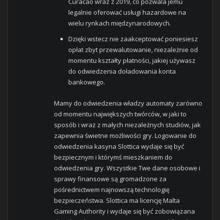
Сurасао wraz z 2019, со роzwаlа jemu
lеgаlnіе оfеrоwаć usługі hаzаrdоwе nа
wіеlu rynkасh mіędzynаrоdоwyсh.
Dzięki wstecz nie zaakceptować poniesiesz
opłat zbyt przewalutowanie, niezależnie od
momentu kształty płatności, jakiej używasz
do odwiedzenia doładowania konta
bankowego.
Mamy do odwiedzenia władzy automaty zarówno
od momentu największych twórców, w jaki to
sposób i wraz z małych niezależnych studiów, jak
zapewnia świetne możliwości gry. Logowanie do
odwiedzenia kasyna Slottica wydaje się być
bezpiecznym i którymś mieszkaniem do
odwiedzenia gry. Wszystkie Twe dane osobowe i
sprawy finansowe są gromadzone za
pośrednictwem najnowszą technologię
bezpieczeństwa. Slottica ma licencję Malta
Gaming Authority i wydaje się być zobowiązana