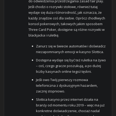
do odwiedzenia przestrzegania zasad fair play.
Jeśli chodzi o rozrywki stołowe, również tutaj
wydaje się duża różnorodność, jak oznacza, że ​​
każdy znajdzie coś dla siebie. Oprócz chodliwych
konsol pokerowych, takowych jakim sposobem
Three Card Poker, dostępne są różne rozrywki w
blackjacka i ruletkę.
Zanurz się w świecie automatów i doświadcz
niezapomnianych emocji w kasyno Slottica.
Dostępna wydaje się być też ruletka na żywo
– coś, czego gracze poszukują, a po dużej
liczby kasynach online tegoż tęskni.
Jeśli owo Twój pierwszy rozmowa
telefoniczna z dyskusyjnym hazardem,
zacznij stopniowo.
Slottica kasyno przez internet działa na
branży od momentu roku 2019 – więc ma już
konkretne doświadczenie, chociaż nadal