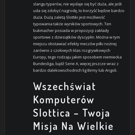
slangu typerów, nie wydaje się być duża, ale jeśli
uda się zdobyć nagrodę, to korzyść będzie bardzo
duża. Dużą zaletą Slottiki jest możliwość
typowania także wyników sportowych. Ten
bukmacher posiada w propozycji zakłady
sportowe z dziesiątków dyscyplin. Można w tym
miejscu obstawiać efekty meczów piłki nożnej
zarówno z czołowych klas rozgrywkowych
Europy, tego rodzaju jakim sposobem niemiecka
Bundesliga, bądź Serie A, więcej jeszcze wraz z
bardzo dalekowschodnich lig Birmy lub Angoli.
Wszechświat
Komputerów
Slottica – Twoja
Misja Na Wielkie