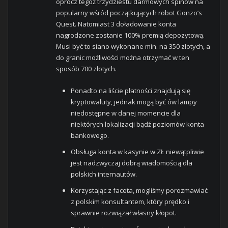
oprócz tegoż trzydziestu darmowych spinów na
popularny wśród początkujących robot Gonzo’s
Quest. Natomiast 3 doładowanie konta
nagrodzone zostanie 100% premią depozytową.
Musi być to siano wykonane min. na 350 złotych, a
do granic możliwości można otrzymać w ten
sposób 700 złotych.
Ponadto na liście płatności znajdują się
kryptowaluty, jednak mogą być ów lampy
niedostępne w danej momencie dla
niektórych lokalizacji bądź poziomów konta
bankowego.
Obsługa konta w kasynie w ZŁ niewątpliwie
jest nadzwyczaj dobrą wiadomością dla
polskich internautów.
Korzystając z faceta, mogliśmy porozmawiać
z polskim konsultantem, który prędko i
sprawnie rozwiązał własny kłopot.