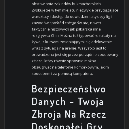
obstawiania zakładów bukmacherskich.
Zyskujecie w tym miejscu niezwykle przyciągające
warsztaty i dostęp do odwiedzenia tysięcy lig i
zawodów spośród całego świata, nawet
faktycznie niszowych jak piłkarska inna
rozgrywka Chin. Można też typować rezultaty na
żywo, z kursami zmieniającymi się adekwatnie
wraz z sytuacją na arenie. Wszystko jest to
prowadzona jest się przez porządnie zbudowany
złącze, który równie sprawnie można
obsługiwać na telefonie komórkowym, jakim
sposobem i za pomocą komputera.
Bezpieczeństwo
Danych – Twoja
Zbroja Na Rzecz
Doskonałej Gry