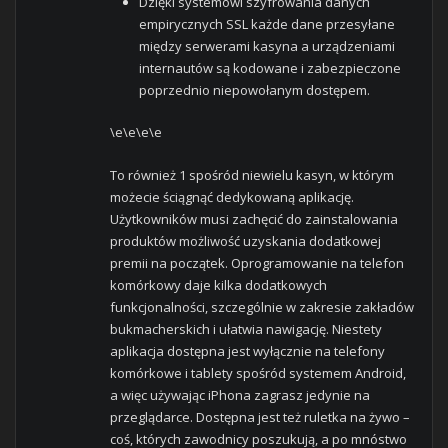
Dzięki systemowi szyfrowania danych
empirycznych SSL każde dane przesyłane
między serwerami kasyna a urządzeniami
internautów są kodowane i zabezpieczone
poprzednio niepowołanym dostępem.
\e\e\e\e
To również 1 spośród niewielu kasyn, w którym
możecie ściągnąć dedykowaną aplikację.
Użytkowników musi zachęcić do zainstalowania
produktów możliwość uzyskania dodatkowej
premii na początek. Oprogramowanie na telefon
komórkowy daje kilka dodatkowych
funkcjonalności, szczególnie w zakresie zakładów
bukmacherskich i ułatwia nawigację. Niestety
aplikacja dostępna jest wyłącznie na telefony
komórkowe i tablety spośród systemem Android,
a więc używając iPhona zagrasz jedynie na
przeglądarce. Dostępna jest też ruletka na żywo –
coś, których zawodnicy poszukują, a po mnóstwo