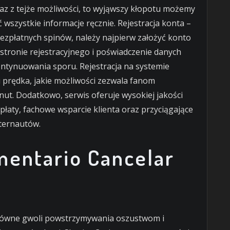
raz z tejże możliwości, to wyjąwszy kłopotu możemy
 wszystkie informacje ręcznie. Rejestracja konta –
bezpłatnych spinów, należy najpierw założyć konto
stronie rejestracyjnego i poświadczenie danych
ntynuowania sporu. Rejestracja na systemie
 i prędka, jakie możliwości zezwala fanom
ut. Dodatkowo, serwis oferuje wysokiej jakości
ypłaty, fachowe wsparcie klienta oraz przyciągające
nternautów.
mentario Cancelar
łówne gwoli powstrzymywania oszustwom i