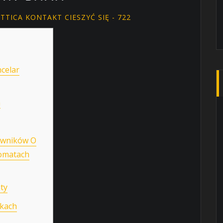
TTICA KONTAKT CIESZYĆ SIĘ - 722
celar
a
owników O
tomatach
ty
ykach