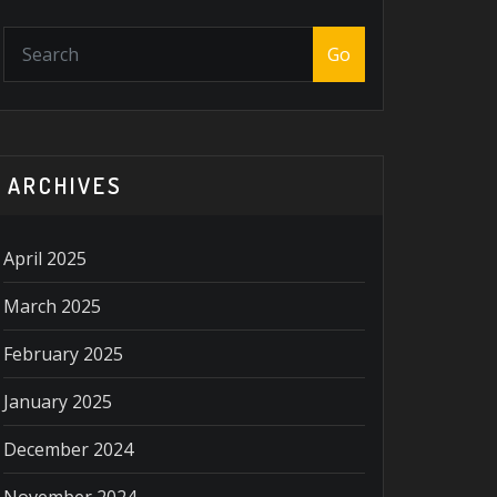
Go
ARCHIVES
April 2025
March 2025
February 2025
January 2025
December 2024
November 2024