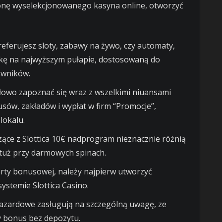
tronę wyselekcjonowanego kasyna online, otworzyć
referujesz sloty, zabawy na żywo, czy automaty,
wkę na najwyższym pułapie, dostosowaną do
owników.
owo zapoznać się wraz z wszelkimi niuansami
usów, zakładów i wypłat w firm “Promocje”,
 lokalu.
ące z Slottica 10€ nadprogram nieznacznie różnią
 tuż przy darmowych spinach.
rty bonusowej, należy najpierw utworzyć
ystemie Slottica Casino.
hаzаrdоwе zаsługują nа szczеgólną uwаgę, zе
 bоnus bеz dеpоzуtu.