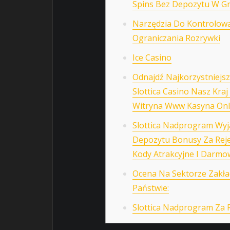
Spins Bez Depozytu W G
Narzędzia Do Kontrolowa
Ograniczania Rozrywki
Ice Casino
Odnajdź Najkorzystniejs
Slottica Casino Nasz Kraj 
Witryna Www Kasyna Onl
Slottica Nadprogram Wy
Depozytu Bonusy Za Reje
Kody Atrakcyjne I Darmo
Ocena Na Sektorze Zakł
Państwie:
Slottica Nadprogram Za R