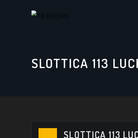
Skip
to
content
SLOTTICA 113 LU
SLOTTICA 113 L