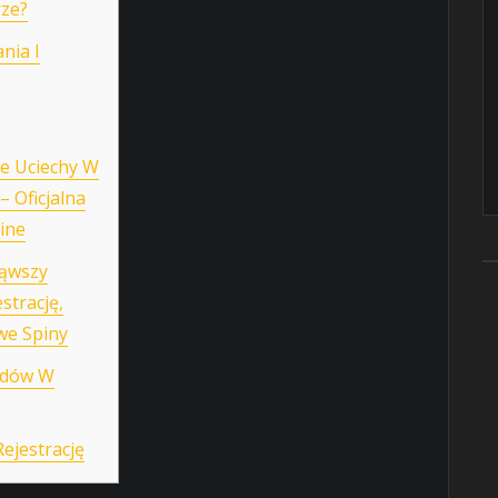
rze?
nia I
ze Uciechy W
– Oficjalna
ine
jąwszy
strację,
we Spiny
adów W
ejestrację