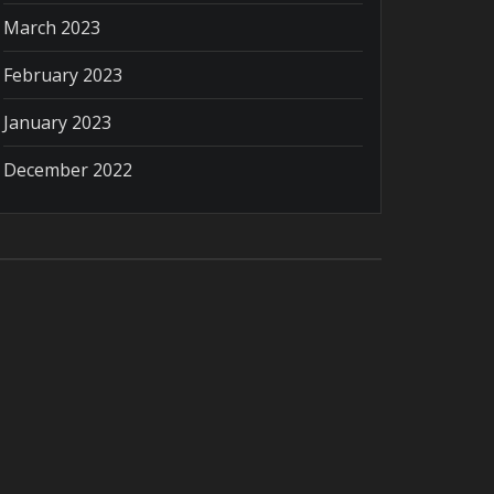
March 2023
February 2023
January 2023
December 2022