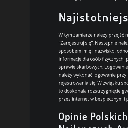
Najistotniej
W tym zamiarze należy przejść na
“Zarejestruj się”. Następnie nal
sposobem imię i nazwisko, odnoś
informacje dla osób fizycznych,
sprawie skarbowych. Logowanie
należy wykonać logowanie przy 
rejestrowania się. W związku sp
to doskonała rozstrzygnięcie gw
przez internet w bezpiecznym i
Opinie Polskic