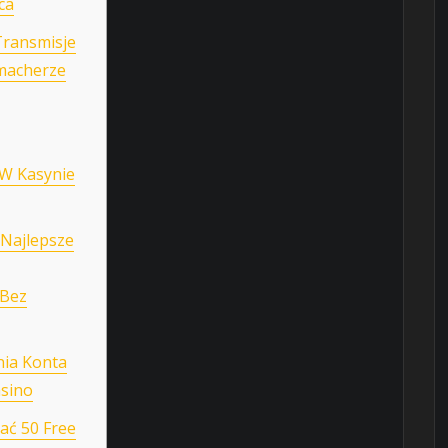
ca
ransmisje
macherze
 W Kasynie
Najlepsze
 Bez
ia Konta
sino
ać 50 Free