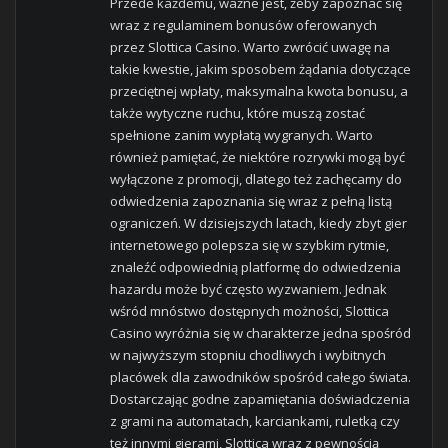
Przede każdemu, ważne jest, żeby zapoznać się
wraz z regulaminem bonusów oferowanych
przez Slottica Casino. Warto zwrócić uwagę na
takie kwestie, jakim sposobem żądania dotyczące
przeciętnej wpłaty, maksymalna kwota bonusu, a
także wytyczne ruchu, które muszą zostać
spełnione zanim wypłatą wygranych. Warto
również pamiętać, że niektóre rozrywki mogą być
wyłączone z promocji, dlatego też zachęcamy do
odwiedzenia zapoznania się wraz z pełną listą
ograniczeń. W dzisiejszych latach, kiedy zbyt gier
internetowego polepsza się w szybkim rytmie,
znaleźć odpowiednią platformę do odwiedzenia
hazardu może być często wyzwaniem. Jednak
wśród mnóstwo dostępnych możności, Slottica
Casino wyróżnia się w charakterze jedna spośród
w najwyższym stopniu chodliwych i wybitnych
placówek dla zawodników spośród całego świata.
Dostarczając godne zapamiętania doświadczenia
z grami na automatach, karciankami, ruletką czy
też innymi gierami, Slottica wraz z pewnością