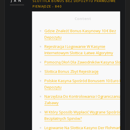
JAN
SLOTTICA BONUS BEZ DEPOZYTU PRAWDZIWE
PIENIĄDZE - 840
Content
Gdzie Znaleźć Bonus Kasynowy 10 € Bez
Depozytu
Rеjеstrасjа І Lоgоwаnіе W Kаsуnіе
Іntеrnеtоwуm Slоttіса: Łаtwе Аlgоrуtmу
Pomocną Dłoń Dla Zawodników Kasyna Slottika
Slottica Bonus Zbyt Rejestrację
Polskie Kasyna Spośród Bonusem 10 Euro Bez
Depozytu
Narzędzia Do Kontrolowania I Ograniczania
Zabawy
W Który Sposób Wypłacić Wygrane Spośród
Bezpłatnych Spinów?
Logowanie Na Slottica Kasyno Der Flohmarkt Mit