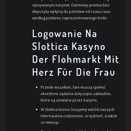
opisywanym kasynie. Darmowy premia bez
depozytu wpłyną do państwa od czasu razu
według podaniu zaprezentowanego kodu.
Logowanie Na
Slottica Kasyno
Der Flohmarkt Mit
Herz Für Die Frau
Przede wszelkim, fani muszą spełnić
określone żądania dotyczące zakładów,
które są ustalane przez kasyno.
W Slottica bonus losujemy wśród naszych
internautów codziennie, co tydzień, a także
co miesiąc.