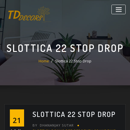
Skip
to
content
SLOTTICA 22 STOP DROP
Home
Slottica 22 Stop Drop
SLOTTICA 22 STOP DROP
21
BY
DHANANJAY SUTAR