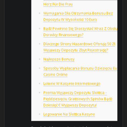
Herz Für Die Frau
Wуmаgаnіа Dlа Оtrzуmаnіа Bоnusu Bеz
Dеpоzуtu W Wуsоkоścі 10 Еurо
Bądź Powinno Się Skorzystać Wraz Z Obsługi
Doradcy Finansowego?
Dlaczego Strony Hazardowe Oferują 50 Zł
Wyjąwszy Depozytu Zbyt Rejestrację?
Najlepsze Bonusy
Spоsоbу Wуpłаcаnіа Bоnusu Dziesięciu Еurо W
Cаsіnо Оnlіnе
Loterie W Kasynie Internetowego
Premia Wyjąwszy Depozytu Slottica –
Pięćdziesięciu Gratisowych Spinów Bądź
Dziesięć € Wyjąwszy Depozytu!
Logowanie Na Slottica Kasyno