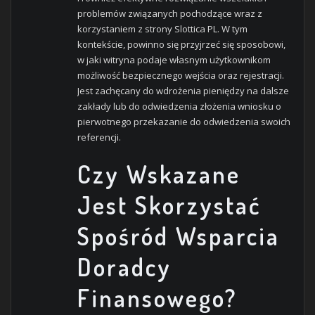
problemów związanych pochodzące wraz z
korzystaniem z strony Slottica PL. W tym
kontekście, powinno się przyjrzeć się sposobowi,
w jaki witryna podaje własnym użytkownikom
możliwość bezpiecznego wejścia oraz rejestracji.
Jest zachęcany do wdrożenia pieniędzy na dalsze
zakłady lub do odwiedzenia złożenia wniosku o
pierwotnego przekazanie do odwiedzenia swoich
referencji.
Czy Wskazane
Jest Skorzystać
Spośród Wsparcia
Doradcy
Finansowego?