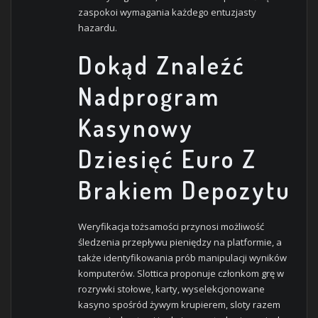
zaspokoi wymagania każdego entuzjasty
hazardu.
Dokąd Znaleźć
Nadprogram
Kasynowy
Dziesięć Euro Z
Brakiem Depozytu
Weryfikacja tożsamości przynosi możliwość
śledzenia przepływu pieniędzy na platformie, a
także identyfikowania prób manipulacji wyników
komputerów. Slottica proponuje członkom grę w
rozrywki stołowe, karty, wyselekcjonowane
kasyno spośród żywym krupierem, sloty razem