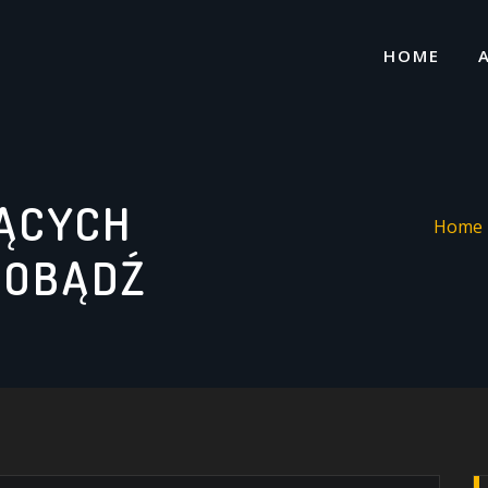
HOME
RĄCYCH
Home
DOBĄDŹ