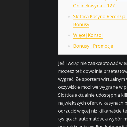
Onlinekasyna – 127
Slottica Kasyno Recenzja 
Bonusy
Więcej Konsol
Bonusy I Promocje
Jeśli wciąż nie zaakceptować wies
możesz też dowolnie przetestowa
wygrać. Ze sportem wirtualnym w
oczywiście możliwe wygrane w 
Slottica aktualnie udostępnia ki
największych ofert w kasynach p
odrzucić więcej niż kilkanaście 
tysiącach automatów, a wybór mo
poszukiwania według kategorii. 