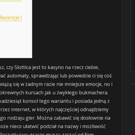
Recenzje I
z, czy Slottica jest to kasyno na rzecz ciebie,
ć automaty, sprawdzając lub powiedzie ci się coś
iążą się w żadnym razie nie mniejsze emocje, no i
pokrewnych kursach jak u zwykłego bukmachera.
lkadziesiąt konsol tego wariantu i posiada jedną z
rzez internet, w których najczęściej odnajdziemy
tego rodzaju gier. Można zabawić się dosłownie na
że nieco ułatwić podział na nazwy i możliwość
Początkujący gracze muszą zacząć od firm