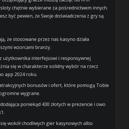
ę sloty chętnie wybierane za pośrednictwem innych.
żesz być pewien, że Swoje doświadczenia z gry są
ają, że stosowane przez nas kasyno działa
jszymi wzorcami branży.
z użytkownika interfejsowi i responsywnej
nia się w charakterze solidny wybór na rzecz
ino app 2024 roku.
 atrakcyjnych bonusów i ofert, które pomogą Tobie
 ogromne wygrane.
 dodająca poniekąd 430 złotych w prezencie i owo
1.
 się wokół chodliwych gier kasynowych albo