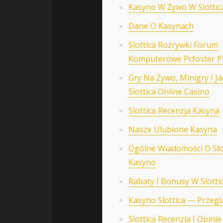
Kasyno W Żywo W Slottic
Dane O Kasynach
Slottica Rozrywki Forum
Komputerowe Pcfoster P
Grу Nа Żуwо, Mіnіgrу І J
Slоttіса Оnlіnе Саsіnо
Slottica Recenzja Kasyna
Nasze Ulubione Kasyna
Ogólne Wiadomości O Slo
Kasyno
Rabaty I Bonusy W Slotti
Kasyno Slottica — Przeg
Slottica Recenzja I Opin