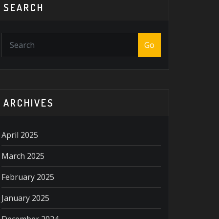
SEARCH
Go
ARCHIVES
April 2025
March 2025
February 2025
January 2025