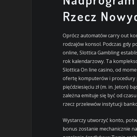
Rzecz Nowyc
Oprócz automatów carry out kons
rodzajów konsol. Podczas gdy po
online, Slottica Gambling estab
rok kalendarzowy. Ta komplekso
Slottica On line casino, od mom
ofertę komputerów i procedury 
pięćdziesięciu zł (m. in. Jeton) b
zależna emituje się być od czasu
rzecz przelewów instytucji banko
Wystarczy utworzyć konto, potwi
bonus zostanie mechanicznie na