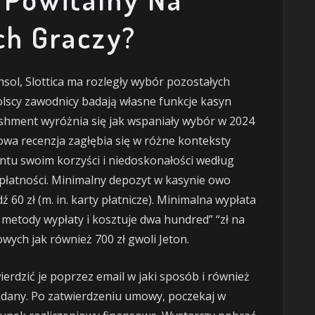
h Graczy?
ol, Slottica ma rozległy wybór pozostałych
lscy zawodnicy badają własne funkcje kasyn
lishment wyróżnia się jak wspaniały wybór w 2024
wa recenzja zagłębia się w różne konteksty
entu swoim korzyści i niedoskonałości według
płatności. Minimalny depozyt w kasynie owo
ądź 60 zł (m. in. karty płatnicze). Minimalna wypłata
 metody wypłaty i kosztuje dwa hundred” “zł na
wych jak również 700 zł gwoli Jeton.
erdzić je poprzez email w jaki sposób i również
dany. Po zatwierdzeniu umowy, poczekaj w