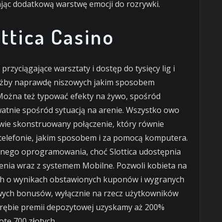
jąc dodatkową warstwę emocji do rozrywki.
ttica Casino
rzyciągające warsztaty i dostęp do tysięcy lig i
iażby naprawdę niszowych jakim sposobem
 Można też typować efekty na żywo, spośród
watnie spośród sytuacją na arenie. Wszystko owo
iwie skonstruowany połączenie, który równie
elefonie, jakim sposobem i za pomocą komputera.
dnego oprogramowania, choć Slottica udostępnia
enia wraz z systemem Mobilne. Pozwoli kobieta na
h o wynikach obstawionych kuponów i wygranych
iwych bonusów, wyłącznie na rzecz użytkowników
brębie premii depozytowej uzyskamy aż 200%
tę 700 złotych.