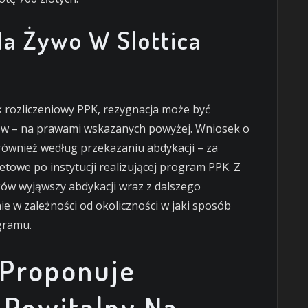
a Żywo W Slottica
k rozliczeniowy PPK, rezygnacja może być
w – na prawami wskazanych powyżej. Wniosek o
również według przekazaniu abdykacji – za
etowe po instytucji realizującej program PPK. Z
ków wyjąwszy abdykacji wraz z dalszego
ie w zależności od okoliczności w jaki sposób
gramu.
 Proponuje
Powitalny Na