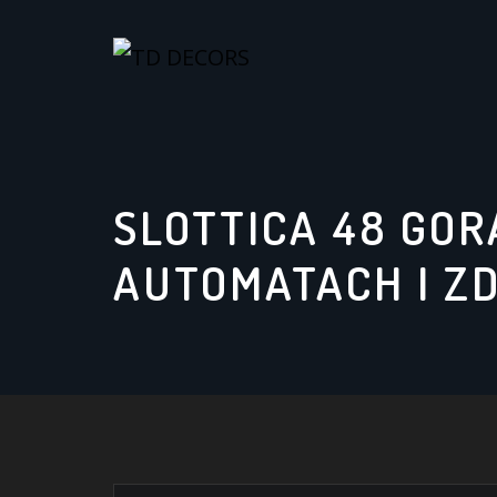
Skip
to
content
SLOTTICA 48 GO
AUTOMATACH I Z