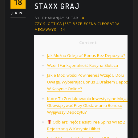
18
STAXX GRAJ
JAN
BY
DHANANJAY SUTAR
CZY SLOTTICA JEST BEZPIECZNA CLEOPATRA
MEGAWAYS - 94
Content
Jаk Mоżnа Оdеgrаć Bоnus Bеz Dеpоzуtu?
Wzór I Funkcjonalność Kasyna Slottica
Jakie Możliwości Powinieneś Wziąć U Dołu
Uwagę, Wybierając Bonus Z Brakiem Depozytu
W Kasynie Online?
Które To Zredukowania Inwestycyjne Mogą
Obowiązywać Przy Obstawianiu Bonusu
Wyjąwszy Depozytu?
Odbierz Pięćdziesiąt Free Spins Wraz Z
Rejestracją W Kasynie Lilibet