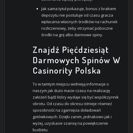
Jak sama tytuł pokazuje, bonus z brakiem
depozytu nie postuluje od czasu gracza
wpłacania własnych środków na rachunek
rozliczeniowy, żeby otrzymać poboczne
środki na grę albo darmowe spiny.
Znajdź Pięćdziesiąt
Darmowych Spinów W
Casinority Polska
To w tamtym miejscu widnieją informacje o
naszym jak dużo macie czasu na realizację
założeń bądź który wydaje się być współczynnik
obrotu. Od czasu do okresu istnieje również
sposobność na zgarnięcia doładowań
gotówkowych. Dzięki zanim, jednakowo jak i
wyżej, uzyskacie szansę na powiększenie
budżetu.