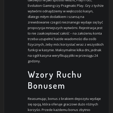
takowych w jaki sposób NetEnt, Play’n GO,
Evolution Gaming czy Pragmatic Play. Gry z tychże
wytwórni odnajdziemy w większości kasyn,
dlatego miłym dodatkiem i szansą na
zrewidowanie czegoś nieznanego wydaje się być
propozycja mniejszych wytwórni. Rejestracja jest
to nie zaakceptować całość – na założeniu konta
trzeba uzupełnić każde wiadomości dla osób
fizycznych, żeby móc korzystać wraz z wszystkich
funkcji w kasynie. Maksymalnie kilka dni, jednak
na ogół kasyna weryfikują pliki w przeciągu 24
godziny.
Wzory Ruchu
Bonusem
Reasumując, bonus z brakiem depozytu wydaje
się opcją, która oferuje graczowi dużo różnych
korzyści. Przede każdemu bonus zbytnio