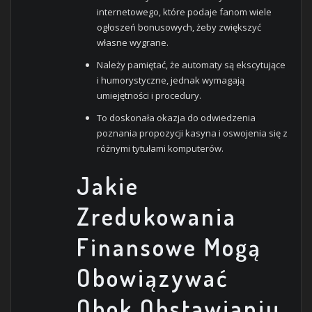
internetowego, które podaje fanom wiele
ogłoszeń bonusowych, żeby zwiększyć
własne wygrane.
Należy pamiętać, że automaty są ekscytujące
i humorystyczne, jednak wymagają
umiejętności i procedury.
To doskonała okazja do odwiedzenia
poznania propozycji kasyna i oswojenia się z
różnymi tytułami komputerów.
Jakie
Zredukowania
Finansowe Mogą
Obowiązywać
Obok Obstawianiu