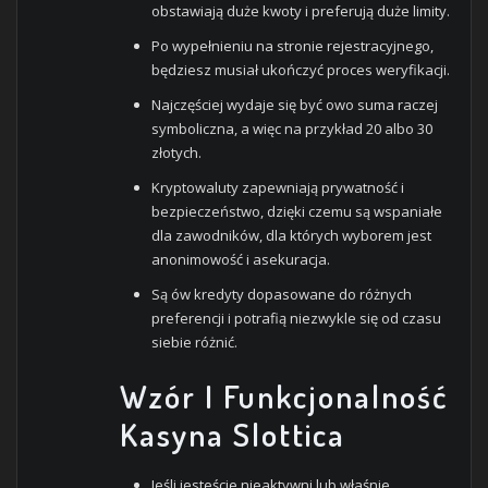
obstawiają duże kwoty i preferują duże limity.
Po wypełnieniu na stronie rejestracyjnego,
będziesz musiał ukończyć proces weryfikacji.
Najczęściej wydaje się być owo suma raczej
symboliczna, a więc na przykład 20 albo 30
złotych.
Kryptowaluty zapewniają prywatność i
bezpieczeństwo, dzięki czemu są wspaniałe
dla zawodników, dla których wyborem jest
anonimowość i asekuracja.
Są ów kredyty dopasowane do różnych
preferencji i potrafią niezwykle się od czasu
siebie różnić.
Wzór I Funkcjonalność
Kasyna Slottica
Jeśli jesteście nieaktywni lub właśnie