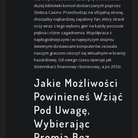
dużej biblioteki konsol dostarczanych poprzez
Slottica Casino. Przechodząc na oficjalną stronę,
chociażby najbardziej zapalony fan, który stracił
oczy wraz z tego wyboru gier na każdy poczucie
piękna i różne zagadnienia. Współpraca z
najdogodniejszymi i w najwyższym stopniu
świetnymi dostawcami komputerów zezwala
naszym graczom cieszyć się aktualnymi w branży
hazardowej. Od owego czasu operuje jak
dziennikarz finansowy i biznesowy, a po 2012r.
Jakie Możliwości
Powinieneś Wziąć
Pod Uwagę,
Wybierając
Premia Bez