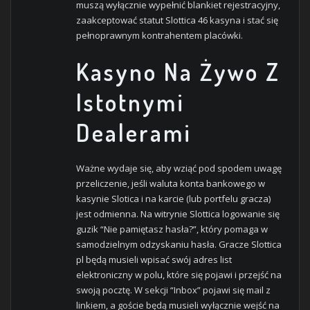
muszą wyłącznie wypełnić blankiet rejestracyjny,
zaakceptować statut Slottica 46 kasyna i stać się
pełnoprawnym kontrahentem placówki.
Kasyno Na Żywo Z
Istotnymi
Dealerami
Ważne wydaje się, aby wziąć pod spodem uwagę
przeliczenie, jeśli waluta konta bankowego w
kasynie Slotica i na karcie (lub portfelu gracza)
jest odmienna. Na witrynie Slottica logowanie się
guzik “Nie pamiętasz hasła?”, który pomaga w
samodzielnym odzyskaniu hasła. Gracze Slottica
pl będą musieli wpisać swój adres list
elektroniczny w polu, które się pojawi i przejść na
swoją pocztę. W sekcji “Inbox” pojawi się mail z
linkiem, a goście będą musieli wyłącznie wejść na