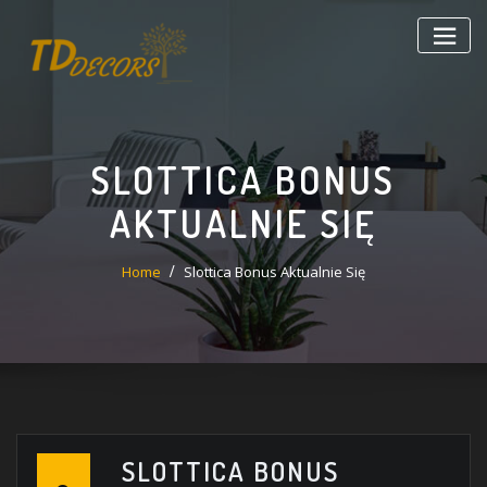
Skip
to
content
SLOTTICA BONUS
AKTUALNIE SIĘ
Home
Slottica Bonus Aktualnie Się
SLOTTICA BONUS