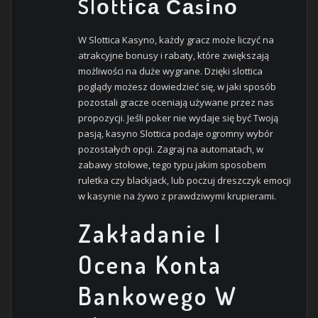
Slоttіса Саsіnо
W Slottica Kasyno, każdy gracz może liczyć na
atrakcyjne bonusy i rabaty, które zwiększają
możliwości na duże wygrane. Dzięki slottica
poglądy możesz dowiedzieć się, w jaki sposób
pozostali gracze oceniają używane przez nas
propozycji. Jeśli poker nie wydaje się być Twoją
pasją, kasyno Slottica podaje ogromny wybór
pozostałych opcji. Zagraj na automatach, w
zabawy stołowe, tego typu jakim sposobem
ruletka czy blackjack, lub poczuj dreszczyk emocji
w kasynie na żywo z prawdziwymi krupierami.
Zakładanie I
Ocena Konta
Bankowego W