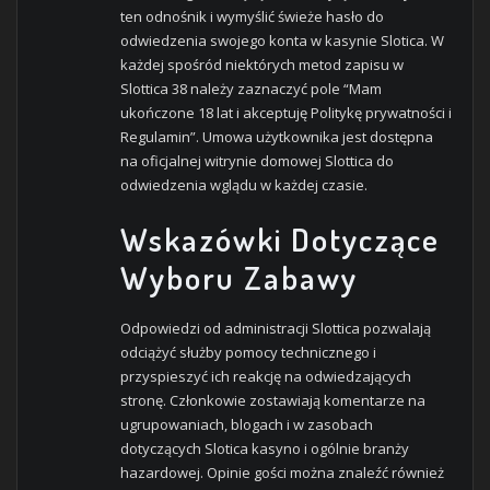
ten odnośnik i wymyślić świeże hasło do
odwiedzenia swojego konta w kasynie Slotica. W
każdej spośród niektórych metod zapisu w
Slottica 38 należy zaznaczyć pole “Mam
ukończone 18 lat i akceptuję Politykę prywatności i
Regulamin”. Umowa użytkownika jest dostępna
na oficjalnej witrynie domowej Slottica do
odwiedzenia wglądu w każdej czasie.
Wskazówki Dotyczące
Wyboru Zabawy
Odpowiedzi od administracji Slottica pozwalają
odciążyć służby pomocy technicznego i
przyspieszyć ich reakcję na odwiedzających
stronę. Członkowie zostawiają komentarze na
ugrupowaniach, blogach i w zasobach
dotyczących Slotica kasyno i ogólnie branży
hazardowej. Opinie gości można znaleźć również