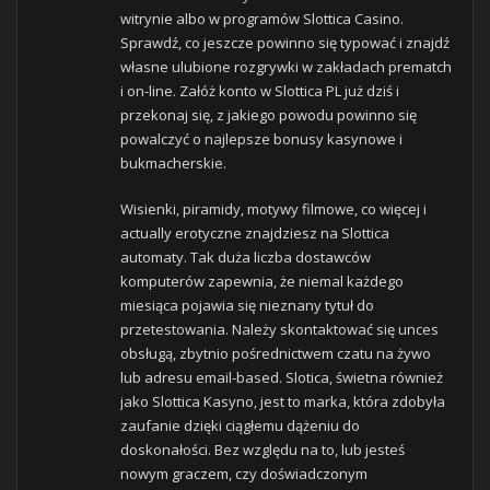
witrynie albo w programów Slottica Casino.
Sprawdź, co jeszcze powinno się typować i znajdź
własne ulubione rozgrywki w zakładach prematch
i on-line. Załóż konto w Slottica PL już dziś i
przekonaj się, z jakiego powodu powinno się
powalczyć o najlepsze bonusy kasynowe i
bukmacherskie.
Wisienki, piramidy, motywy filmowe, co więcej i
actually erotyczne znajdziesz na Slottica
automaty. Tak duża liczba dostawców
komputerów zapewnia, że niemal każdego
miesiąca pojawia się nieznany tytuł do
przetestowania. Należy skontaktować się unces
obsługą, zbytnio pośrednictwem czatu na żywo
lub adresu email-based. Slotica, świetna również
jako Slottica Kasyno, jest to marka, która zdobyła
zaufanie dzięki ciągłemu dążeniu do
doskonałości. Bez względu na to, lub jesteś
nowym graczem, czy doświadczonym