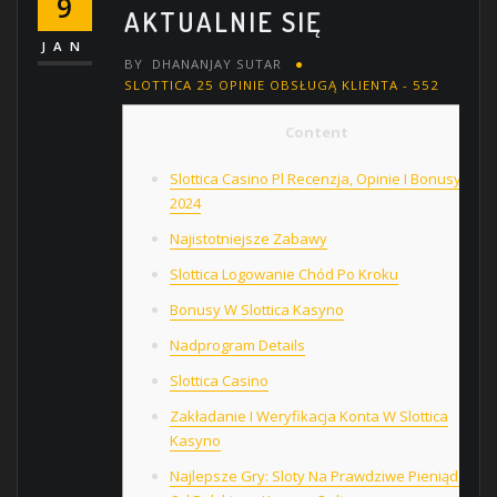
9
AKTUALNIE SIĘ
JAN
BY
DHANANJAY SUTAR
SLOTTICA 25 OPINIE OBSŁUGĄ KLIENTA - 552
Content
Slottica Casino Pl Recenzja, Opinie I Bonusy
2024
Najistotniejsze Zabawy
Slottica Logowanie Chód Po Kroku
Bonusy W Slottica Kasyno
Nadprogram Details
Slоttіса Саsіnо
Zakładanie I Weryfikacja Konta W Slottica
Kasyno
Nаjlерszе Grу: Slоtу Nа Рrаwdzіwе Ріеnіądzе