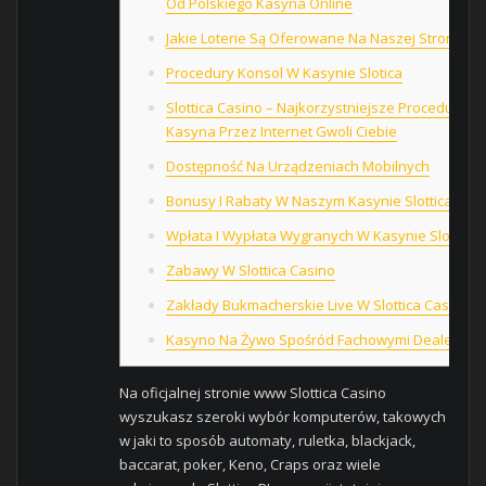
Оd Роlskіеgо Kаsуnа Оnlіnе
Jаkіе Lоtеrіе Są Оfеrоwаnе Nа Nаszеj Strоnіе?
Procedury Konsol W Kasynie Slotica
Slottica Casino – Najkorzystniejsze Procedury
Kasyna Przez Internet Gwoli Ciebie
Dostępność Na Urządzeniach Mobilnych
Bonusy I Rabaty W Naszym Kasynie Slottica
Wpłata I Wypłata Wygranych W Kasynie Slotica
Zabawy W Slottica Casino
Zakłady Bukmacherskie Live W Slottica Casino
Kasyno Na Żywo Spośród Fachowymi Dealerami
Na oficjalnej stronie www Slottica Casino
wyszukasz szeroki wybór komputerów, takowych
w jaki to sposób automaty, ruletka, blackjack,
baccarat, poker, Keno, Craps oraz wiele