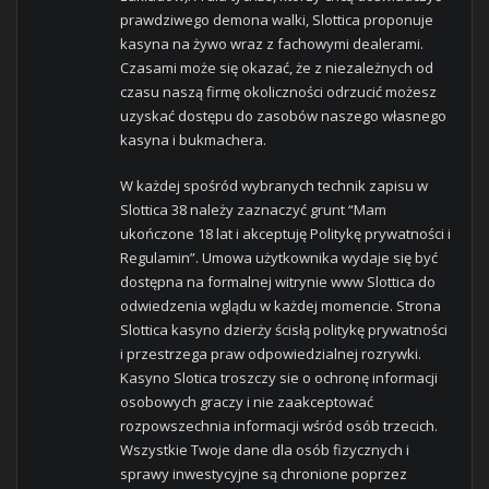
prawdziwego demona walki, Slottica proponuje
kasyna na żywo wraz z fachowymi dealerami.
Czasami może się okazać, że z niezależnych od
czasu naszą firmę okoliczności odrzucić możesz
uzyskać dostępu do zasobów naszego własnego
kasyna i bukmachera.
W każdej spośród wybranych technik zapisu w
Slottica 38 należy zaznaczyć grunt “Mam
ukończone 18 lat i akceptuję Politykę prywatności i
Regulamin”. Umowa użytkownika wydaje się być
dostępna na formalnej witrynie www Slottica do
odwiedzenia wglądu w każdej momencie. Strona
Slottica kasyno dzierży ścisłą politykę prywatności
i przestrzega praw odpowiedzialnej rozrywki.
Kasyno Slotica troszczy sie o ochronę informacji
osobowych graczy i nie zaakceptować
rozpowszechnia informacji wśród osób trzecich.
Wszystkie Twoje dane dla osób fizycznych i
sprawy inwestycyjne są chronione poprzez