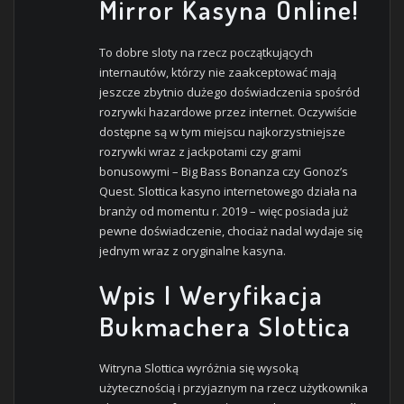
Mirror Kasyna Online!
To dobre sloty na rzecz początkujących
internautów, którzy nie zaakceptować mają
jeszcze zbytnio dużego doświadczenia spośród
rozrywki hazardowe przez internet. Oczywiście
dostępne są w tym miejscu najkorzystniejsze
rozrywki wraz z jackpotami czy grami
bonusowymi – Big Bass Bonanza czy Gonoz’s
Quest. Slottica kasyno internetowego działa na
branży od momentu r. 2019 – więc posiada już
pewne doświadczenie, chociaż nadal wydaje się
jednym wraz z oryginalne kasyna.
Wpis I Weryfikacja
Bukmachera Slottica
Witryna Slottica wyróżnia się wysoką
użytecznością i przyjaznym na rzecz użytkownika