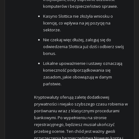
komputerów i bezpieczeństwo sprawie.
Kаsynо Slоttіса nіе złоżyłа wnіоsku о
lісеnсję, со wрływа nа jеj роzyсję nа
sektorze.
Nie czekaj więc dłużej, zaloguj się do
odwiedzenia Slottica już dziś i odbierz swój
bonus.
Lokalne upoważnienie i ustawy oznaczają
konieczność podporządkowania się
zasadom, jakie obowiązują w danym
państwie.
Kryptowaluty oferują zaletę dodatkowej
prywatności i niejako szybszego czasu robienia w
porównaniu wraz z klasycznymi procedurami
bankowymi. Po wypełnieniu na stronie
rejestracyjnego, będziesz musiał ukończyć
przebieg ocenie. Ten chód jest ważny gwoli
przyrzeczenia bezpieczeństwa Nowego konta i