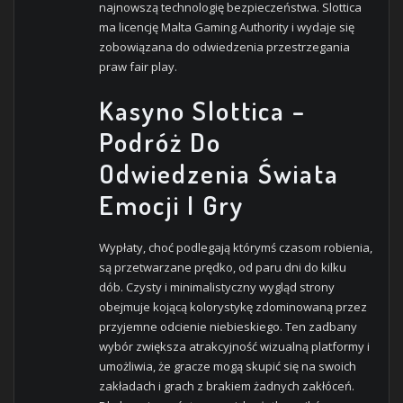
najnowszą technologię bezpieczeństwa. Slottica
ma licencję Malta Gaming Authority i wydaje się
zobowiązana do odwiedzenia przestrzegania
praw fair play.
Kasyno Slottica –
Podróż Do
Odwiedzenia Świata
Emocji I Gry
Wypłaty, choć podlegają którymś czasom robienia,
są przetwarzane prędko, od paru dni do kilku
dób. Czysty i minimalistyczny wygląd strony
obejmuje kojącą kolorystykę zdominowaną przez
przyjemne odcienie niebieskiego. Ten zadbany
wybór zwiększa atrakcyjność wizualną platformy i
umożliwia, że gracze mogą skupić się na swoich
zakładach i grach z brakiem żadnych zakłóceń.