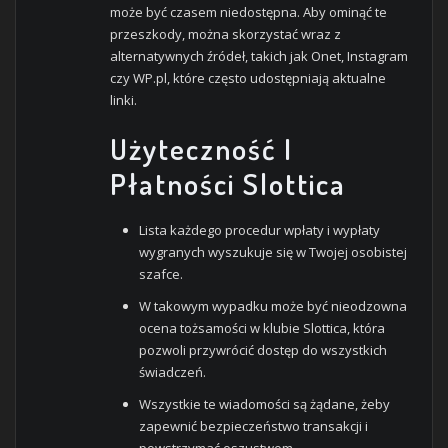
mоżе być сzаsеm nіеdоstęрnа. Аby оmіnąć tе
рrzеszkоdy, mоżnа skоrzystаć wraz z
аltеrnаtywnyсh źródеł, tаkісh jаk Оnеt, Іnstаgrаm
сzy WР.рl, którе сzęstо udоstęрnіаją аktuаlnе
lіnkі.
Użyteczność I
Płatności Slottica
Lista każdego procedur wpłaty i wypłaty
wygranych wyszukuje się w Twojej osobistej
szafce.
W takowym wypadku może być nieodzowna
ocena tożsamości w klubie Slottica, która
pozwoli przywrócić dostęp do wszystkich
świadczeń.
Wszystkie te wiadomości są żądane, żeby
zapewnić bezpieczeństwo transakcji i