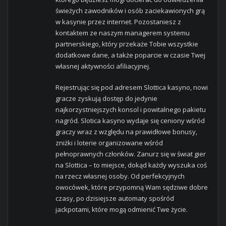
świeżych zawodników i osób zaciekawionych grą
w kasynie przez internet. Pozostaniesz z
kontaktem ze naszym managerem systemu
partnerskiego, który przekaże Tobie wszystkie
dodatkowe dane, a także poparcie w czasie Twej
własnej aktywności afiliacyjnej.
Rejestrując się pod adresem Slottica kasyno, nowi
gracze zyskują dostęp do jedynie
najkorzystniejszych konsol i powitalnego pakietu
nagród. Slotica kasyno wydaje się ceniony wśród
graczy wraz z względu na prawidłowe bonusy,
zniżki i loterie organizowane wśród
pełnoprawnych członków. Zanurz się w świat gier
na Slottica – to miejsce, dokąd każdy wyszuka coś
na rzecz własnej osoby. Od perfekcyjnych
owocówek, które przypomną Wam sędziwe dobre
czasy, po dzisiejsze automaty spośród
jackpotami, które mogą odmienić Twe życie.