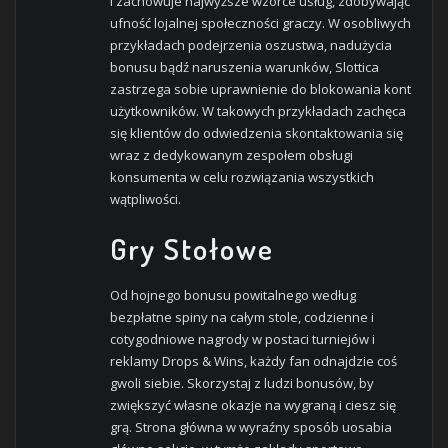
i zachowuje najwyższe wzorce usług, zdobywając
ufność lojalnej społeczności graczy. W osobliwych
przykładach podejrzenia oszustwa, nadużycia
bonusu bądź naruszenia warunków, Slottica
zastrzega sobie uprawnienie do blokowania kont
użytkowników. W takowych przykładach zachęca
się klientów do odwiedzenia skontaktowania się
wraz z dedykowanym zespołem obsługi
konsumenta w celu rozwiązania wszystkich
wątpliwości.
Gry Stołowe
Od hojnego bonusu powitalnego według
bezpłatne spiny na całym stole, codzienne i
cotygodniowe nagrody w postaci turniejów i
reklamy Drops & Wins, każdy fan odnajdzie coś
gwoli siebie. Skorzystaj z ludzi bonusów, by
zwiększyć własne okazje na wygraną i ciesz się
grą. Strona główna w wyraźny sposób uosabia