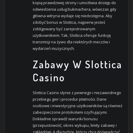
kopią prawdziwej strony i umożliwia dostęp do
odwiedzenia usług bukmachera, wówczas gdy
główna witryna wydaje się niedostępna. Aby
zdobyć bonus w Slottica, najpierw jesteś
zobligowany być zarejestrowanym
użytkownikiem. Tak, Slottica oferuje funkcję
transmisji na żywo dla niektórych meczów i
wydarzeń muzycznych.
Zabawy W Slottica
Casino
Slottica Casino słynie z pewnego i niezawodnego
przebiegu gier i procedur płatności. Dane
osobowe i inwestycyjne użytkowników są również
zabezpieczone protokołami szyfrującymi.
Dokładnie sprawdź warunki bonusu
(przepustowość, okres wykupu, limity zabawy i
zakładów). A dla tychże, którzy chcą doświadczyć