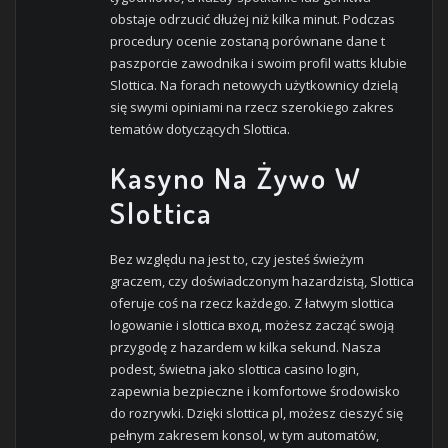
obstaje odrzucić dłużej niż kilka minut. Podczas
procedury ocenie zostaną porównane dane t
paszporcie zawodnika i swoim profil watts klubie
Slottica. Na forach netowych użytkownicy dzielą
się swymi opiniami na rzecz szerokiego zakres
tematów dotyczących Slottica.
Kasyno Na Żywo W
Slottica
Bez względu na jest to, czy jesteś świeżym
graczem, czy doświadczonym hazardzistą, Slottica
oferuje coś na rzecz każdego. Z łatwym slottica
logowanie i slottica вход, możesz zacząć swoją
przygodę z hazardem w kilka sekund. Nasza
podest, świetna jako slottica casino login,
zapewnia bezpieczne i komfortowe środowisko
do rozrywki. Dzięki slottica pl, możesz cieszyć się
pełnym zakresem konsol, w tym automatów,