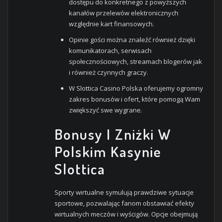
dostępu do konkretnego z powyższych
kanałów przelewów elektronicznych
względnie kart finansowych.
Opinie gości można znaleźć również dzięki
komunikatorach, serwisach
społecznościowych, streamach blogerów jak
i również czynnych graczy.
W Slottica Casino Polska oferujemy ogromny
zakres bonusów i ofert, które pomogą Wam
zwiększyć swe wygrane.
Bonusy I Zniżki W
Polskim Kasynie
Slottica
Sporty wirtualne symulują prawdziwe sytuacje
sportowe, pozwalając fanom obstawiać efekty
wirtualnych meczów i wyścigów. Opcje obejmują