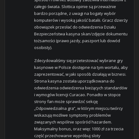
całego świata. Slottica opinie są przeważnie
bardzo porządne, z uwagi na bogaty wybór
komputerów i wysoką jakość batalii. Gracz dzierży
obowiązek przesłać do odwiedzenia Działu
Bezpieczeństwa kasyna skan/zdjęcie dokumentu
tożsamości (prawo jazdy, paszport lub dowód
osobisty).
Zdecydowaliśmy się przetestować wybrane gry
kasynowe w Polsce dostępne na tym wortalu, aby
zaprezentować, w jaki sposób działają w biznesi.
Strona kasyna została uporządkowana do
odwiedzenia odwiedzenia bieżących standardów
i wymogów licencji Curacao. Ponadto w stopce
strony fan może sprawdzić sekcję
„Odpowiedzialna gra”, w którym miejscu twórcy
wskazują możliwe symptomy problemów
związanych wspólnie spośród hazardem.
Maksymalny bonus, oraz więc 1000 zł za trzecia
część przechowanie wypróbuj sloty