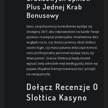
Plus Jednej Krab
Bonusowy
Nasz zespół pomocy kontrahenta wydaje się
dostępny 24/7, aby odpowiedzieć na każde Twoje
pytania i rozwiązać potencjalne zmartwienia. Bez
względu na to, czy chcesz pomocy obok slottica
casino login, czy masz pytania dotyczące konsol,
nasz profesjonalny personel wydaje się tu, by
Wam pomóc. Gracze Slottica pl będą musieli
wpisać swój odnośnik mejl według polu, które się
pojawi oficjalnie licencjonowana przez i przejść
na swoją pocztę.
Dołącz Recenzje O
Slottica Kasyno