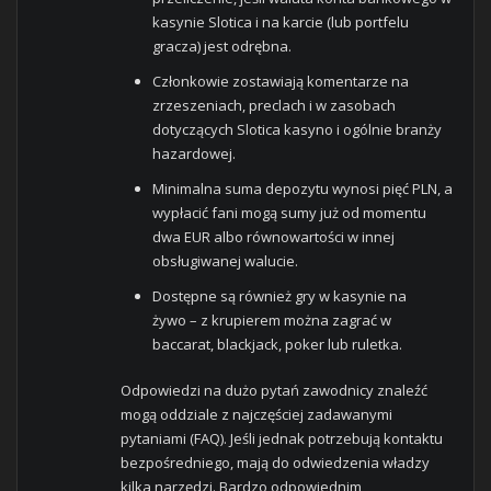
kasynie Slotica i na karcie (lub portfelu
gracza) jest odrębna.
Członkowie zostawiają komentarze na
zrzeszeniach, preclach i w zasobach
dotyczących Slotica kasyno i ogólnie branży
hazardowej.
Minimalna suma depozytu wynosi pięć PLN, a
wypłacić fani mogą sumy już od momentu
dwa EUR albo równowartości w innej
obsługiwanej walucie.
Dostępne są również gry w kasynie na
żywo – z krupierem można zagrać w
baccarat, blackjack, poker lub ruletka.
Odpowiedzi na dużo pytań zawodnicy znaleźć
mogą oddziale z najczęściej zadawanymi
pytaniami (FAQ). Jeśli jednak potrzebują kontaktu
bezpośredniego, mają do odwiedzenia władzy
kilka narzędzi. Bardzo odpowiednim