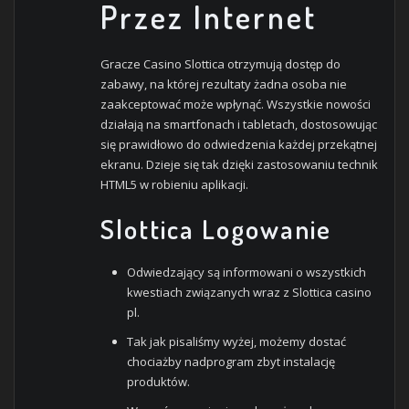
Przez Internet
Gracze Casino Slottica otrzymują dostęp do
zabawy, na której rezultaty żadna osoba nie
zaakceptować może wpłynąć. Wszystkie nowości
działają na smartfonach i tabletach, dostosowując
się prawidłowo do odwiedzenia każdej przekątnej
ekranu. Dzieje się tak dzięki zastosowaniu technik
HTML5 w robieniu aplikacji.
Slottica Logowanie
Odwiedzający są informowani o wszystkich
kwestiach związanych wraz z Slottica casino
pl.
Tak jak pisaliśmy wyżej, możemy dostać
chociażby nadprogram zbyt instalację
produktów.