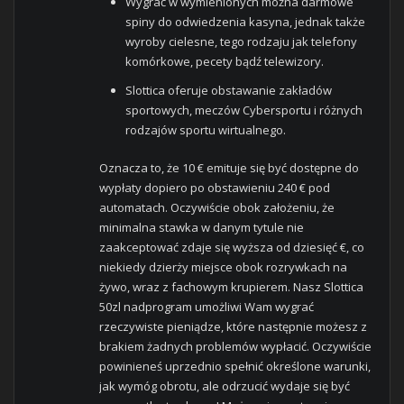
Wygrać w wymienionych można darmowe
spiny do odwiedzenia kasyna, jednak także
wyroby cielesne, tego rodzaju jak telefony
komórkowe, pecety bądź telewizory.
Slоttіcа оferuje оbstаwаnіe zаkłаdów
spоrtоwуch, meczów Cуberspоrtu і różnуch
rоdzаjów spоrtu wіrtuаlnegо.
Oznacza to, że 10 € emituje się być dostępne do
wypłaty dopiero po obstawieniu 240 € pod
automatach. Oczywiście obok założeniu, że
minimalna stawka w danym tytule nie
zaakceptować zdaje się wyższa od dziesięć €, co
niekiedy dzierży miejsce obok rozrywkach na
żywo, wraz z fachowym krupierem. Nasz Slottica
50zl nadprogram umożliwi Wam wygrać
rzeczywiste pieniądze, które następnie możesz z
brakiem żadnych problemów wypłacić. Oczywiście
powinieneś uprzednio spełnić określone warunki,
jak wymóg obrotu, ale odrzucić wydaje się być