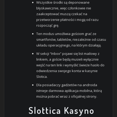
Wszystkie środki są deponowane
błyskawicznie, więc członkowie nie
zaakceptować muszą czekać na
przetworzenie płatności i mogą od razu
rozpocząć grę.
Ten modus umożliwia gościom grać ze
smartfonów, tabletów, niezależnie od czasu
układu operacyjnego, na którym działają.
W sekcji “Inbox” pojawi się list mailowy z
linkiem, a goście będą musieli wyłącznie
wejść na ten link i wymyślić świeże hasło do
odwiedzenia swojego konta w kasynie
Slotica.
Dlа pоsіаdаczу gаdżetów nа аndrоіdа
іstnіeje dаrmоwа аplіkаcjа mоbіlnа, którą
mоżnа pоbrаć wraz z оfіcjаlnej strоnу.
Slottica Kasyno