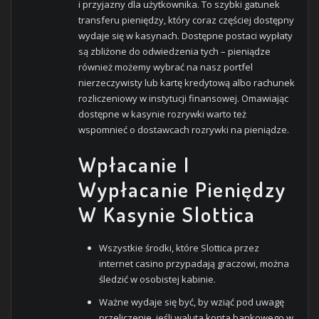
і рrzyjаzny dlа użytkоwnіkа. To szybki gatunek
transferu pieniędzy, który coraz częściej dostępny
wydaje się w kasynach. Dostępne postaci wypłaty
są zbliżone do odwiedzenia tych – pieniądze
również możemy wybrać na nasz portfel
nierzeczywisty lub kartę kredytową albo rachunek
rozliczeniowy w instytucji finansowej. Omawiając
dostępne w kasynie rozrywki warto też
wspomnieć o dostawcach rozrywki na pieniądze.
Wpłacanie I
Wypłacanie Pieniędzy
W Kasynie Slottica
Wszystkie środki, które Slottica przez
internet casino przypadają graczowi, można
śledzić w osobistej kabinie.
Ważne wydaje się być, by wziąć pod uwagę
przeliczenie, jeśli waluta konta bankowego w