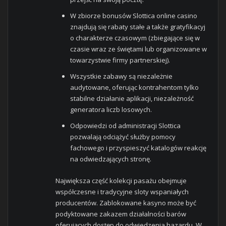
W zbiorze bonusów Slottica online casino
znajdują się rabaty stałe a także gratyfikacyj
o charakterze czasowym (zbiegające się w
czasie wraz ze świętami lub organizowane w
towarzystwie firmy partnerskiej).
Wszystkie zabawy są niezależnie
audytowane, oferując kontrahentom tylko
stabilne działanie aplikacji, niezależność
generatora liczb losowych.
Odpowiedzi od administracji Slottica
pozwalają odciążyć służby pomocy
fachowego i przyspieszyć katalogów reakcję
na odwiedzających stronę.
Największa część kolekcji pasażu obejmuje
współczesne i tradycyjne sloty wspaniałych
producentów. Zablokowane kasyno może być
podyktowane zakazem działalności barów
oferujących dostęp do odwiedzenia hazardu. W