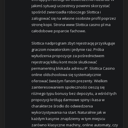
jakimś sytuacji uczestnicy powinni skorzystać
spośród zwierciadła roboczego Slottica i
zalogować się na własne osobiste profil poprzez
stronę kopii. Strona www Slottica casino pl ma
całodobowe poparcie fachowe.
Slottica nadprogram zbyt rejestrację przysługuje
graczom nowatorskim i jedynie raz. Próba
wyłudzenia propozycje za pośrednictwem
rejestrację kilku kont może skutkować
permanentną blokada adresu IP. Slottica Casino
online oldschoolowa się systematycznie
oferować świeżym fanom prezenty. Wielkim
zainteresowaniem społeczności cieszą się
różnego typu bonusy bez depozytu, a wśród tych
propozycji królują darmowe spiny i kasa w
charakterze środki do odwiedzenia
wykorzystywania na start. Naturalnie jak w
każdym kasynie znajdziemy w tym miejscu
zarówno klasyczne machiny, online automaty, czy