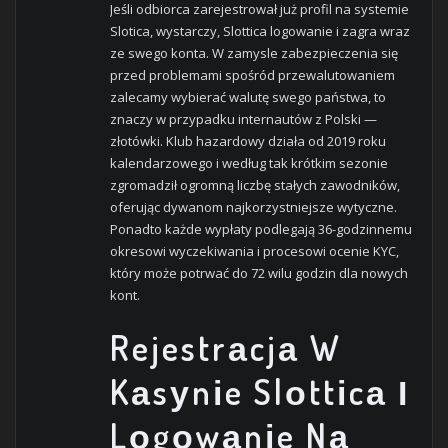
Jeśli odbiorca zarejestrował już profil na systemie
Slotica, wystarczy, Slottica logowanie i zagra wraz
ze swego konta. W zamysle zabezpieczenia się
przed problemami spośród przewalutowaniem
zalecamy wybierać walutę swego państwa, to
znaczy w przypadku internautów z Polski —
złotówki. Klub hazardowy działa od 2019 roku
kalendarzowego i według tak krótkim sezonie
zgromadził ogromną liczbę stałych zawodników,
oferując dywanom najkorzystniejsze wytyczne.
Ponadto każde wypłaty podlegają 36-godzinnemu
okresowi wyczekiwania i procesowi ocenie KYC,
który może potrwać do 72 wilu godzin dla nowych
kont.
Rejestrаcjа W
Kаsуnіe Slоttіcа І
Lоgоwаnіe Nа