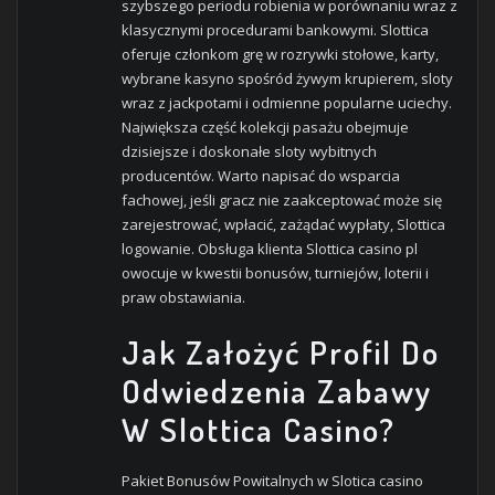
szybszego periodu robienia w porównaniu wraz z
klasycznymi procedurami bankowymi. Slottica
oferuje członkom grę w rozrywki stołowe, karty,
wybrane kasyno spośród żywym krupierem, sloty
wraz z jackpotami i odmienne popularne uciechy.
Największa część kolekcji pasażu obejmuje
dzisiejsze i doskonałe sloty wybitnych
producentów. Warto napisać do wsparcia
fachowej, jeśli gracz nie zaakceptować może się
zarejestrować, wpłacić, zażądać wypłaty, Slottica
logowanie. Obsługa klienta Slottica casino pl
owocuje w kwestii bonusów, turniejów, loterii i
praw obstawiania.
Jak Założyć Profil Do
Odwiedzenia Zabawy
W Slottica Casino?
Pakiet Bonusów Powitalnych w Slotica casino