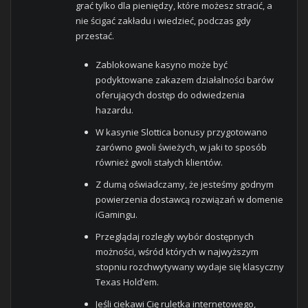
grać tylko dla pieniędzy, które możesz stracić, a
nie ścigać zakładu i wiedzieć, podczas gdy
przestać.
Zablokowane kasyno może być
podyktowane zakazem działalności barów
oferujących dostęp do odwiedzenia
hazardu.
W kasynie Slottica bonusy przygotowano
zarówno gwoli świeżych, w jaki to sposób
również gwoli stałych klientów.
Z dumą oświadczamy, że jesteśmy godnym
powierzenia dostawcą rozwiązań w domenie
iGamingu.
Przeglądaj rozległy wybór dostępnych
możności, wśród których w najwyższym
stopniu rozchwytywany wydaje się klasyczny
Texas Hold’em.
Jeśli ciekawi Cię ruletka internetowego,