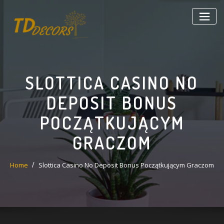
Skip
to
content
SLOTTICA CASINO NO
DEPOSIT BONUS
POCZĄTKUJĄCYM
GRACZOM
Home
Slottica Casino No Deposit Bonus Początkującym Graczom