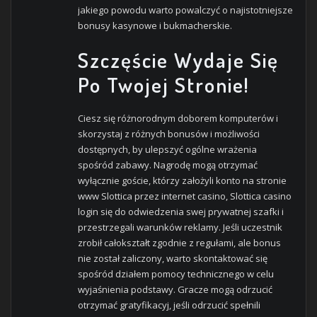
jakiego powodu warto powalczyć o najistotniejsze
bonusy kasynowe i bukmacherskie.
Szczęście Wydaje Się
Po Twojej Stronie!
Ciesz się różnorodnym doborem komputerów i
skorzystaj z różnych bonusów i możliwości
dostępnych, by ulepszyć ogólne wrażenia
spośród zabawy. Nagrodę mogą otrzymać
wyłącznie goście, którzy założyli konto na stronie
www Slottica przez internet casino, Slottica casino
login się do odwiedzenia swej prywatnej szafki i
przestrzegali warunków reklamy. Jeśli uczestnik
zrobił całokształt zgodnie z regułami, ale bonus
nie został zaliczony, warto skontaktować się
spośród działem pomocy technicznego w celu
wyjaśnienia podstawy. Gracze mogą odrzucić
otrzymać gratyfikacyj, jeśli odrzucić spełnili