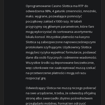
Oprogramowanie Casino Slottica ma RTP do
odwiedzenia 98%, 4 gatunki zmienności, mnożniki,
maks. wygrane, pozwalające pomnożyć
początkowy zakład x1000 razy. W tabeli
przyjrzyjmy się głównym parametrom, które fani
mogą wykorzystać do sortowania asortymentu
lokalu konsol. Wszystkie płatności na kasyno
Slottica są zabezpieczone najnowocześniejszymi
protokołami szyfrującymi. Użytkownicy Slottica
mogą bez ryzyka wypełniać formularze, podawać
dane dla osób fizycznych i odmienne wiadomości.
Wszystkie środki są deponowane bezzwłocznie,
więc członkowie nie zaakceptować muszą czekać
na przetworzenie płatności i mogą od razu
rozpocząć grę.
Odwiedzający Slotica nie muszą niczego pobierać
na swe urządzenie, trzeba, że odwiedzą oficjalną
stronę albo zwierciadło zbytnio pośrednictwem
przeglądarki mobilnej. Format ten odrzucić