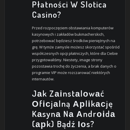
Płatności W Slotica
Casino?
Przed rozpoczęciem obstawiania komputerów
kasynowych i zakładów bukmacherskich,
potrzebować będziesz środków pieniężnych na
grę. W tymże zamysle możesz skorzystać spośród
współczesnych opcji płatniczych, które dla Ciebie
przygotowaliśmy. Niestety, image strony
pozostawia trochę do życzenia, a brak danych o
programie VIP może rozczarować niektórych
internautów.
Jаk Zаіnstаlоwаć
Оfісjаlną Арlіkасję
Kаsynа Nа Аndrоіdа
(арk) Bądź Іоs?