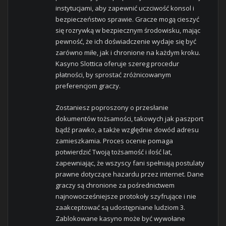
instytucjami, aby zapewnić uczciwość konsol i
bezpieczeństwo sprawie. Gracze mogą cieszyć
się rozrywką w bezpiecznym środowisku, mając
pewność, że ich doświadczenie wydaje się być
zarówno miłe, jak i chronione na każdym kroku.
Kasyno Slottica oferuje szereg procedur
płatności, by sprostać zróżnicowanym
preferencjom graczy.
Zostaniesz poproszony o przesłanie
dokumentów tożsamości, takowych jak paszport
bądź prawko, a także względnie dowód adresu
zamieszkamia. Proces ocenie pomaga
potwierdzić Twoją tożsamość i ilość lat,
zapewniając, że wszyscy fani spełniają postulaty
prawne dotyczące hazardu przez internet. Dane
graczy są chronione za pośrednictwem
najnowocześniejsze protokoły szyfrujące i nie
zaakceptować są udostępniane ludziom 3.
Zablokowane kasyno może być wywołane