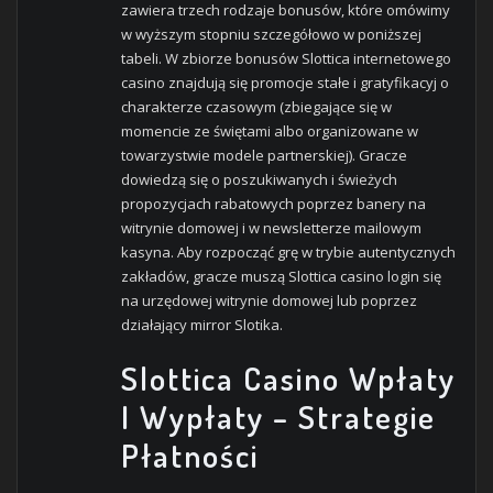
zawiera trzech rodzaje bonusów, które omówimy
w wyższym stopniu szczegółowo w poniższej
tabeli. W zbiorze bonusów Slottica internetowego
casino znajdują się promocje stałe i gratyfikacyj o
charakterze czasowym (zbiegające się w
momencie ze świętami albo organizowane w
towarzystwie modele partnerskiej). Gracze
dowiedzą się o poszukiwanych i świeżych
propozycjach rabatowych poprzez banery na
witrynie domowej i w newsletterze mailowym
kasyna. Aby rozpocząć grę w trybie autentycznych
zakładów, gracze muszą Slottica casino login się
na urzędowej witrynie domowej lub poprzez
działający mirror Slotika.
Slottica Casino Wpłaty
I Wypłaty – Strategie
Płatności