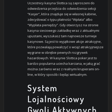
Uczestnicy kasyna Slottica są zaproszeni do
odwiedzenia przejścia do odwiedzenia sekcji
“Kasjer”, która znajduje się w własnej kabinie,
zdecydować o typu płatności “Wpłata” albo
“Wypłata pieniędzy”. Gdy otworzysz na stronie
kasyna sieciowego zakładkę wraz z aktualnymi
upustami, wyszukasz tam najnowsze turnieje
kasynowe. Są jest to wyjątkowe akcje atrakcyjne,
które pozwalają powalczyć o wciąż atrakcyjniejsze
wygrane w obrębie pewnych rozgrywek
hazardowych. W kasynie Slottica poker jest to
bardzo popularna uciecha karciana, w jaką grać
można zarówno wraz z realnymi krupierami on-
line, w który sposób i będąc wirtualnym.
System
Lojalnościowy
Gwoli Aktywnych