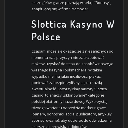
szczegółów gracze poznają w sekcji “Bonusy”,
znajdującej się w firm “Promocje”.
Slottica Kasyno W
Polsce
Czasami może się okazać, że z niezależnych od
momentu nas przyczyn nie zaakceptować
możesz uzyskać dostępu do zasobów naszego
własnego kasyna i bukmachera. W takim
wypadku nie ma jakie możliwości płakać,
ponieważ zabezpieczyliśmy się na każdą
ewentualność. Stworzyliśmy mirrory Slottica
Casino, to znaczy „sklonowane” kategorie
polskiej platformy hazardowej. Wykorzystaj
różnego wariantu narzędzia marketingowe
(banery, odnośniki, social publikatory, artykuły
sponsorowane), aby docierać do odwiedzenia
szerszego mrowiska odbiorców.