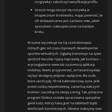
rozgrywkę i zakończyć weryfikację profilu.
Gracze mogą cieszyć się rozrywką w
bezpiecznym środowisku, mając pewność, że
ich doświadczenie jest zarówno miłe, jakim
sposobem i zabezpieczone na każdym
kroku.
W sumie wyczekuje na Cię sześcdziesięciu
różnych gier od czasu topowych deweloperów
sportów wirtualnych. Oglądaj transmisje na żywo
spośród meczów i typuj naprawdę, jak kochasz –
w przeglądarce www lub za pomocą aplikacji
mobilnej. Warto przypomnieć, że hazard wydaje
się być dostępny jedynie i wyłącznie dla osób,
które ukończyły 18 rok kalendarzowy życia. Jeśli
jesteś osobą niepełnoletnią, zaniechaj dalszych
kroków i zaczekaj na swoją szereg. Tak, poręczna
program Slottica została opracowana specjalnie
gwoli ludzi, którzy lubią grać na tabletach bądź
telefonach komórkowych. Główne maksymy owo