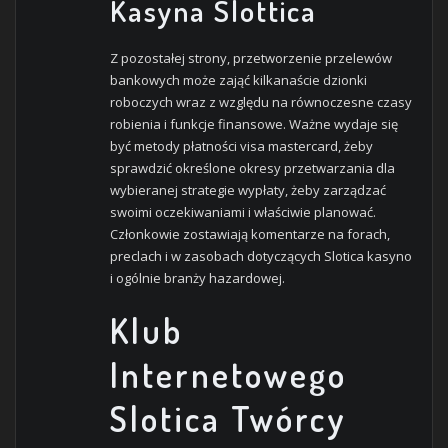
Kasyna Slottica
Z pozostałej strony, przetworzenie przelewów
bankowych może zająć kilkanaście dzionki
roboczych wraz z względu na równoczesne czasy
robienia i funkcje finansowe. Ważne wydaje się
być metody płatności visa mastercard, żeby
sprawdzić określone okresy przetwarzania dla
wybieranej strategie wypłaty, żeby zarządzać
swoimi oczekiwaniami i właściwie planować.
Członkowie zostawiają komentarze na forach,
preclach i w zasobach dotyczących Slotica kasyno
i ogólnie branży hazardowej.
Klub
Internetowego
Slotica Twórcy