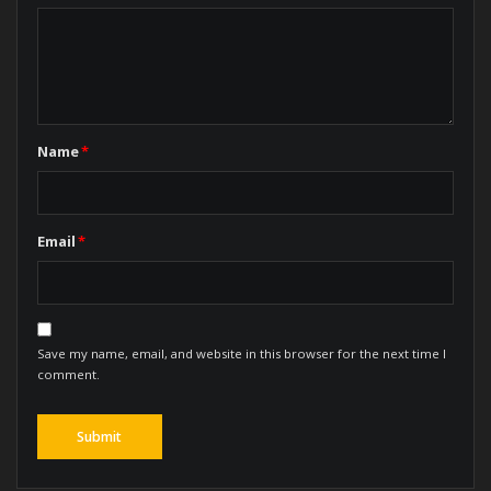
Name
*
Email
*
Save my name, email, and website in this browser for the next time I
comment.