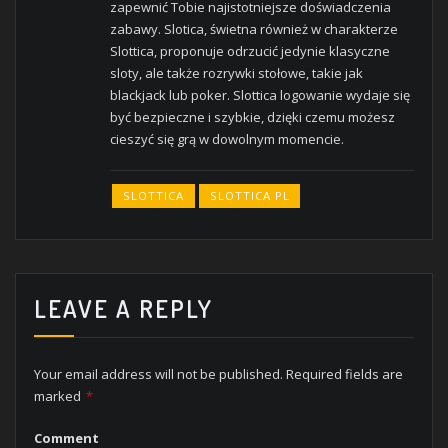
zapewnić Tobie najistotniejsze doświadczenia
zabawy. Slotica, świetna również w charakterze
Slottica, proponuje odrzucić jedynie klasyczne
sloty, ale także rozrywki stołowe, takie jak
blackjack lub poker. Slottica logowanie wydaje się
być bezpieczne i szybkie, dzięki czemu możesz
cieszyć się grą w dowolnym momencie.
SLOTTICA
SLOTTICA PL
LEAVE A REPLY
Your email address will not be published.
Required fields are
marked
*
Comment