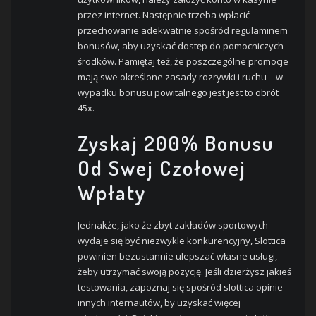
przez internet. Następnie trzeba wpłacić
przechowanie adekwatnie spośród regulaminem
bonusów, aby uzyskać dostęp do pomocniczych
środków. Pamiętaj też, że poszczególne promocje
mają swe określone zasady rozrywki i ruchu – w
wypadku bonusu powitalnego jest jest to obrót
45x.
Zyskaj 200% Bonusu
Od Swej Czołowej
Wpłaty
Jednakże, jako że zbyt zakładów sportowych
wydaje się być niezwykle konkurencyjny, Slottica
powinien bezustannie ulepszać własne usługi,
żeby utrzymać swoją pozycję. Jeśli dzierżysz jakieś
testowania, zapoznaj się spośród slottica opinie
innych internautów, by uzyskać więcej