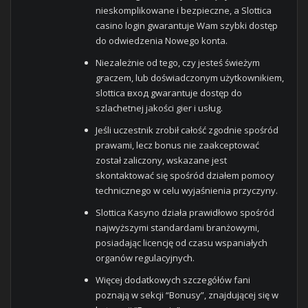
nieskomplikowane i bezpieczne, a Slottica
casino login gwarantuje Wam szybki dostęp
do odwiedzenia Nowego konta.
Niezależnie od tego, czy jesteś świeżym
graczem, lub doświadczonym użytkownikiem,
slottica вход gwarantuje dostęp do
szlachetnej jakości gier i usług.
Jeśli uczestnik zrobił całość zgodnie spośród
prawami, lecz bonus nie zaakceptować
został zaliczony, wskazane jest
skontaktować się spośród działem pomocy
technicznego w celu wyjaśnienia przyczyny.
Slottica Kasyno działa prawidłowo spośród
najwyższymi standardami branżowymi,
posiadając licencję od czasu wspaniałych
organów regulacyjnych.
Więcej dodatkowych szczegółów fani
poznają w sekcji “Bonusy”, znajdującej się w