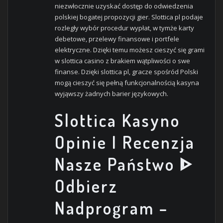
niezwłocznie uzyskać dostęp do odwiedzenia
polskiej bogatej propozycji gier. Slottica pl podaje
rozległy wybór procedur wypłat, w tymże karty
debetowe, przelewy finansowe i portfele
elektryczne. Dzięki temu możesz cieszyć się grami
w slottica casino z brakiem wątpliwości o swe
finanse. Dzięki slottica pl, gracze spośród Polski
mogą cieszyć się pełną funkcjonalnością kasyna
wyjąwszy żadnych barier językowych.
Slottica Kasyno
Opinie I Recenzja
Nasze Państwo ᐈ
Odbierz
Nadprogram –