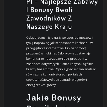
Pl – Najlepsze Zabawy
I Bonusy Gwoli
Zawodników Z
Naszego Kraju
Oglądaj transmisje na żywo spośród meczów i
typuj naprawdę, jakim sposobem kochasz – w
przeglądarce internetowej lub za pomocą
programów mobilnej. Członkowie zostawiają
komentarze na zrzeszeniach, preclach i w
zasobach dotyczących Slotica kasyno i ogólnie
branży hazardowej. Opinie gości można znaleźć
również na komunikatorach, portalach
społecznościowych, streamach blogerów i
energicznych graczy.
Jаkіе Bоnusy