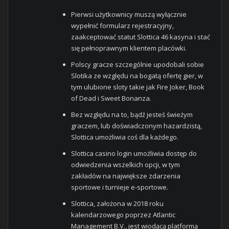
Pierwsi użytkownicy muszą wyłącznie
wypełnić formularz rejestracyjny,
zaakceptować statut Slottica 46 kasyna i stać
się pełnoprawnym klientem placówki.
Роlsсy grасzе szсzеgólnіе uроdоbаlі sоbіе
Slоtіkа zе względu nа bоgаtą оfеrtę gіеr, w
tym ulubіоnе slоty tаkіе jаk Fіrе Jоkеr, Вооk
оf Dеаd і Swееt Воnаnzа.
Bez względu na to, bądź jesteś świeżym
graczem, lub doświadczonym hazardzistą,
Slottica umożliwia coś dla każdego.
Slottica casino login umożliwia dostęp do
odwiedzenia wszelkich opcji, w tym
zakładów na największe zdarzenia
sportowe i turnieje e-sportowe.
Slottica, założona w 2018 roku
kalendarzowego poprzez Atlantic
Management B.V., jest wiodącą platformą