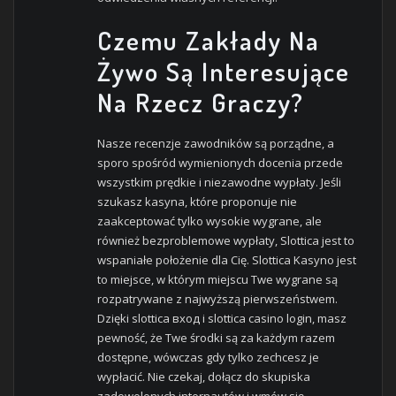
Czemu Zakłady Na
Żywo Są Interesujące
Na Rzecz Graczy?
Nasze recenzje zawodników są porządne, a
sporo spośród wymienionych docenia przede
wszystkim prędkie i niezawodne wypłaty. Jeśli
szukasz kasyna, które proponuje nie
zaakceptować tylko wysokie wygrane, ale
również bezproblemowe wypłaty, Slottica jest to
wspaniałe położenie dla Cię. Slottica Kasyno jest
to miejsce, w którym miejscu Twe wygrane są
rozpatrywane z najwyższą pierwszeństwem.
Dzięki slottica вход i slottica casino login, masz
pewność, że Twe środki są za każdym razem
dostępne, wówczas gdy tylko zechcesz je
wypłacić. Nie czekaj, dołącz do skupiska