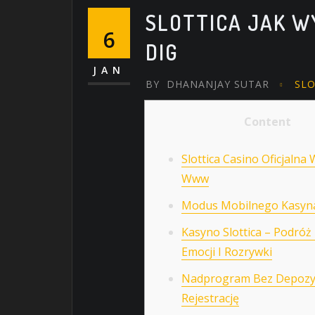
SLOTTICA JAK W
6
DIG
JAN
BY
DHANANJAY SUTAR
SLO
Content
Slottica Casino Oficjalna 
Www
Modus Mobilnego Kasyna 
Kasyno Slottica – Podróż
Emocji I Rozrywki
Nadprogram Bez Depozy
Rejestrację