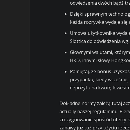
odwiedzenia dwóch bądź tr
Dzięki sprawnym technolog
każda rozrywka wydaje się 
Umowa użytkownika wydaje 
Slottica do odwiedzenia wgl
Głównymi walutami, którymi
HKD, innymi słowy Hongkoń
Pamiętaj, że bonus uzyskas
przypadku, kiedy wcześniej
depozytu na kwotę lowest d
Dokładne normy zależą tutaj ac
actually naszej regulaminu. Pi
zrezygnowanie spośród oferty k
zabawy już tuż przy użyciu rze