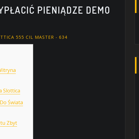
YPŁACIĆ PIENIĄDZE DEMO
TTICA 555 CIL MASTER - 634
Witryna
Slottica
 Do Świata
tu Zbyt