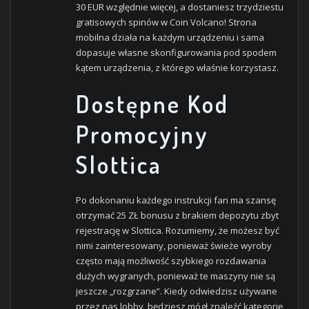
30 EUR względnie więcej, a dostaniesz trzydziestu
gratisowych spinów w Coin Volcano! Strona
mobilna działa na każdym urządzeniu i sama
dopasuje własne skonfigurowania pod spodem
kątem urządzenia, z którego właśnie korzystasz.
Dostępne Kod
Promocyjny
Slottica
Po dokonaniu każdego instrukcji fan ma szansę
otrzymać 25 ZŁ bonusu z brakiem depozytu zbyt
rejestrację w Slottica. Rozumiemy, że możesz być
nimi zainteresowany, ponieważ świeże wyroby
często mają możliwość szybkiego rozdawania
dużych wygranych, ponieważ te maszyny nie są
jeszcze „rozgrzane”. Kiedy odwiedzisz używane
przez nas lobby, będziesz mógł znaleźć kategorię