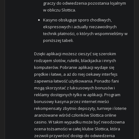
graczy do odwiedzenia pozostania lojalnym
w obliczu Slottica.
Kasyno obsługuje sporo chodliwych,
ekspresowych i actually niezawodnych
technik płatności, o których wspomnieliśmy w
poniższej tabeli.
Dzięki aplikacji możesz cieszyć się szerokim
rodzajem slotów, ruletki, blackjacka i innych
komputerów. Pobranie aplikacji wydaje się
prędkie i łatwe, a aż do niej ciekawy interfejs
zapewnia łatwość użytkowania. Ponadto fani
mogą skorzystać z luksusowych bonusów i
reklamy dostępnych tylko w aplikacji. Program
bonusowy kasyna przez internet mieści
rekompensaty zbytnio depozyty, turnieje i loterie
aranżowane wśród członków Slottica online
casino. W takim wypadku może być nieodzowna
ocena tożsamości w całej klubie Slottica, która
zezwoli przywrócić dostęp do odwiedzenia