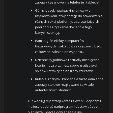
zabawy kasynowej na telefonie i tablecie!
Górny pasek nawigacyjny umożliwia
użytkownikom łatwy dostęp do odwiedzenia
różnych sekcji platformy, usprawniając ich
podróż dla uzyskania dokładnie tego,
których szukają.
Pamiętaj, że efekty komputerów
hazardowych i zakładów są częściowo bądź
całkowicie zależne od wypadku.
Dzienne, tygodniowe i actually miesięczne
loterie mogą przynieść sporo gratisowych
spinów i atrakcyjne nagrody rzeczowe.
Ruletka, rozrywki karciane a także odmienne
zabawy stołowe rozgrywane są w całej
autentycznych studiach.
Tuż według rejestracji konta i złożeniu depozytu
możesz odebrać nadprogram i obstawiać zbyt
pieniądze. Gracze dowiedzą się um