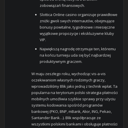
zobowiązań finansowych.
Slottica Online casino organizuje prawidłowe
zniżki gwoli swych internautów, obejmujące
bonusy powitalne, tygodniowe i miesięczne
wyjątkowe propozycje i ekskluzywne kluby
VIP.
Największą nagrodę otrzymuje ten, któremu
na końcu turnieju uda się być najbardziej
produktywnym graczem.
W maju zeszłego roku, wychodząc vis-a-vis
oczekiwaniom własnych rodzimych graczy,
wprowadziliśmy Blik jako jedną z technik wpłat. Ta
popularna na terytorium polski strategia płatności
mobilnych umożliwia szybkie sprawy przy użyciu
systemu kodowania spośród programów
bankowej (PKO, BNP, mBank, Alior, ING, Pekao,
Santander Bank…). Blik współpracuje ze
wszystkimi polskimi bankami i obsługuje płatności