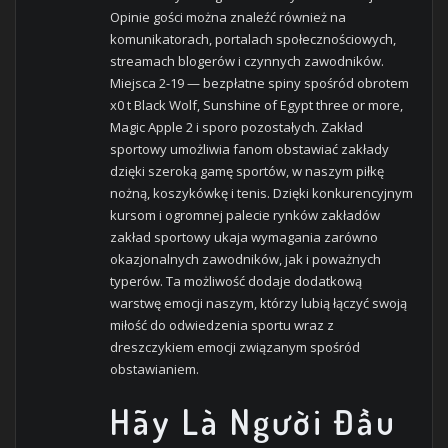
Opinie gości można znaleźć również na
komunikatorach, portalach społecznościowych,
streamach blogerów i czynnych zawodników.
Miejsca 2-19 — bezpłatne spiny spośród obrotem
х0 t Black Wolf, Sunshine of Egypt three or more,
Magic Apple 2 i sporo pozostałych. Zakład
sportowy umożliwia fanom obstawiać zakłady
dzięki szeroką gamę sportów, w naszym piłkę
nożną, koszykówkę i tenis. Dzięki konkurencyjnym
kursom i ogromnej palecie rynków zakładów
zakład sportowy ukaja wymagania zarówno
okazjonalnych zawodników, jak i poważnych
typerów. Ta możliwość dodaje dodatkową
warstwę emocji naszym, którzy lubią łączyć swoją
miłość do odwiedzenia sportu wraz z
dreszczykiem emocji związanym spośród
obstawianiem.
Hãy Là Người Đầu