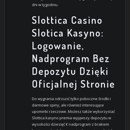
dni w tygodniu.
Slottica Casino ️
Slotica Kasyno:
Logowanie,
Nadprogram Bez
Depozytu Dzięki
Oficjalnej Stronie
Do wygrania odrzucić tylko poboczne środki i
darmowe spiny, ale również interesujące
upominki rzeczowe. Możesz także wykorzystać
Slottica kasyno premia wyjąwszy depozytu w
wysokości dziesięć € nadprogram z brakiem