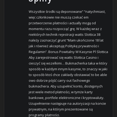
Wszystkie środki są deponowane” “natychmiast,
więc członkowie nie muszą czekać em
przetworzenie płatności i actually mogą od
momentu razu rozpocząć grę. W każdej wraz z
niektórych technik rejestracji watts Slottica 38
należy zaznaczyć grunt “Mam ukończone 18 lat
jak i również akceptuję Politykę prywatności i
Regulamin”. Bonus Powitalny W Kasynie Pl Slottica
Aby zarejestrować się watts Slottica Casino i
cieszyć się wszelkimi… Bukmacherka taka w który
sposób w każdym innym kasynie, to znaczy w jaki
to sposób ktoś chce zakłady obstawiać to be able
owo dobrze pójść carry out fachowego
bukmachera. Aby uzupełnić konto, dostępnych
jest wiele metod płatności, w tymże karty
bankowe, portfele elektroniczne i kryptowaluty.
Uzupełnienie następuje na autoryzacji na koncie
prywatnym, na którym prezentowane są
programy płatności.