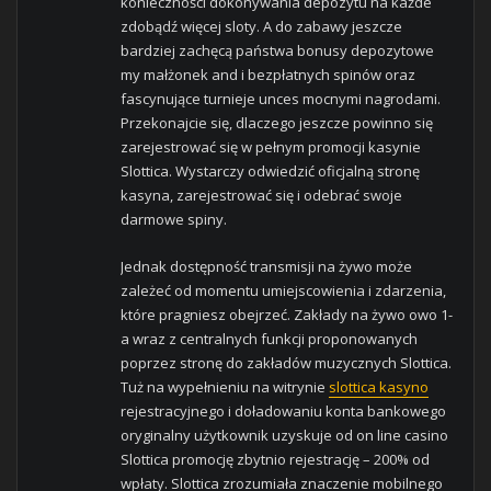
konieczności dokonywania depozytu na każde
zdobądź więcej sloty. A do zabawy jeszcze
bardziej zachęcą państwa bonusy depozytowe
my małżonek and i bezpłatnych spinów oraz
fascynujące turnieje unces mocnymi nagrodami.
Przekonajcie się, dlaczego jeszcze powinno się
zarejestrować się w pełnym promocji kasynie
Slottica. Wystarczy odwiedzić oficjalną stronę
kasyna, zarejestrować się i odebrać swoje
darmowe spiny.
Jednak dostępność transmisji na żywo może
zależeć od momentu umiejscowienia i zdarzenia,
które pragniesz obejrzeć. Zakłady na żywo owo 1-
a wraz z centralnych funkcji proponowanych
poprzez stronę do zakładów muzycznych Slottica.
Tuż na wypełnieniu na witrynie
slottica kasyno
rejestracyjnego i doładowaniu konta bankowego
oryginalny użytkownik uzyskuje od on line casino
Slottica promocję zbytnio rejestrację – 200% od
wpłaty. Slottica zrozumiała znaczenie mobilnego