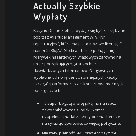
Actually Szybkie
Wypłaty
Kasyno Online Slottica wydaje się być zarządzane
poprzez Atlantic Management W. V. (Nr
rejestracyjny ), która ma jak to możliwe licencję CIL
numer 5536/JAZ. Slottica oferuje pełną gamę
rozrywek hazardowych właściwych zarówno na
rzecz początkujących, grunzochse i
doświadczonych internautów. Od głównych
wypłat na ochronę danych pieniężnych, każdy
szczegół platformy został skonstruowany z myślą
obok graczach.
Tą super bogatą ofertę jaką ma na rzecz
zawodników wraz z Polski Slottica
uzupełniają nadal zakłady bukmacherskie
na sytuacje sportowe, co więcej polityczne.
Niestety, płatność SMS oraz ecopayz nie