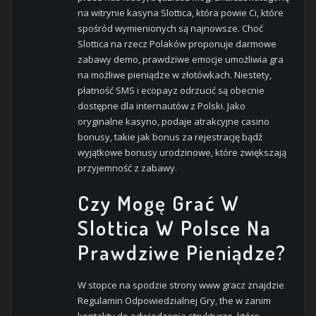
na witrynie kasyna Slottica, która powie Ci, które
spośród wymienionych są najnowsze. Choć
Slottica na rzecz Polaków proponuje darmowe
zabawy demo, prawdziwe emocje umożliwia gra
na możliwe pieniądze w złotówkach. Niestety,
płatność SMS i ecopayz odrzucić są obecnie
dostępne dla internautów z Polski. Jako
oryginalne kasyno, podaje atrakcyjne casino
bonusy, takie jak bonus za rejestrację bądź
wyjątkowe bonusy urodzinowe, które zwiększają
przyjemność z zabawy.
Czy Mogę Grać W
Slottica W Polsce Na
Prawdziwe Pieniądze?
W stopce na spodzie strony www gracz znajdzie
Regulamin Odpowiedzialnej Gry, the w zanim
kontakty do odwiedzenia strukturze, które