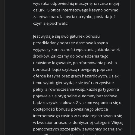
wyszuka odpowiednią maszynę na rzecz mojej
dziurki. Slottica internetowego kasyno pomimo
zaledwie paru lat bycia na rynku, posiada już
czym się pochwalić.
Jest wydaje się owo gatunek bonusu
przedkładany poprzez darmowe kasyna
wyjąwszy konieczności wpłacania jakichkolwiek
środków. Zaliczamy do odwiedzenia tego
ułatwione logowanie, poinformowania push o
bonusach bądź szybszą nawigację poprzez
ofercie kasyna oraz grach hazardowych. Dzięki
temu wybór gier wydaje się być rzeczywiście
pełny, a równocześnie wciąż, każdego tygodnia
pojawiają się oryginalne automaty hazardowe
bądź rozrywki stołowe. Graczom wspomina się o
dostępności bonusu powitalnego Slottica
internetowego casino w czasie rejestrowania się
w kwestionariuszu o identycznej kategorii. Więcej
pomocniczych szczegółów zawodnicy poznają w