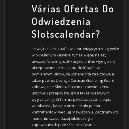
Várias Ofertas Do
Odwiedzenia
Slotscalendar?
Im większa lista państw zabraniających rozgrywkę
w określonym kasynie, tymże więcej należy
uważać. NewlineJeżeli kasyno online wydaje się
akceptowane przez sporą ilość państw,
odmiennymi słowy, że uznano fita za uczciwe a
także pewne. Licencja Curacao Gambling Board
zobowiązuje Slottica Casino do odwiedzenia
uczciwej i przejrzystej gry a także właściwych
wygranych. Jeśli fan ma jakieś zapytania bądź
wątpliwości, kasyno online miało pomóc
kontrahentowi według rozwiązaniu. Zacznijmy od
momentu czasu dużej biblioteki gier
zapewnianych przez Slottica Casino.