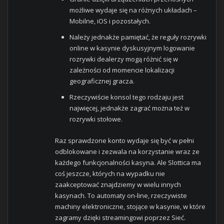
możliwe wydaje się na różnych układach –
Mobilne, iOS i pozostałych.
Należy jednakże pamiętać, że reguły rozrywki
online w kasynie dyskusyjnym logowanie
rozrywki dealerzy mogą różnić się w
zależności od momencie lokalizacji
geograficznej gracza.
Rzeczywiście konsol tego rodzaju jest
najwięcej, jednakże zagrać można też w
rozrywki stołowe.
Raz sprawdzone konto wydaje się być w pełni
odblokowane i zezwala na korzystanie wraz ze
każdego funkcjonalności kasyna. Ale Slottica ma
coś jeszcze, których na wypadku nie
zaakceptować znajdziemy w wielu innych
kasynach. To automaty on-line, rzeczywiste
machiny elektroniczne, stojące w kasynie, w które
zagramy dzięki streamingowi poprzez Sieć.