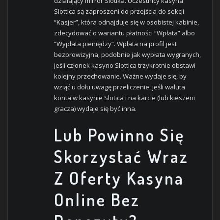
działający mirror Slotika. Uczestnicy kasyna
Slottica są zaproszeni do przejścia do sekcji
“Kasjer”, która odnajduje się w osobistej kabinie,
zdecydować o wariantu płatności “Wpłata” albo
“Wypłata pieniędzy”. Wpłata na profil jest
bezprowizyjna, podobnie jak wypłata wygranych,
jeśli członek kasyno Slottica trzykrotnie obstawi
kolejny przechowanie. Ważne wydaje się, by
wziąć u dołu uwagę przeliczenie, jeśli waluta
konta w kasynie Slotica i na karcie (lub kieszeni
gracza) wydaje się być inna.
Lub Powinno Się
Skorzystać Wraz
Z Oferty Kasyna
Online Bez