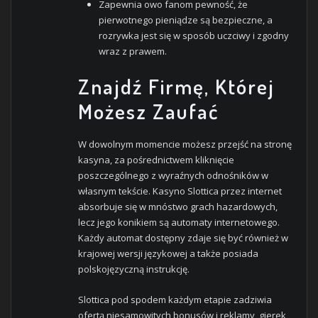
Zapewnia owo fanom pewność, że
pierwotnego pieniądze są bezpieczne, a
rozrywka jest się w sposób uczciwy i zgodny
wraz z prawem.
Znajdź Firmę, Której
Możesz Zaufać
W dowolnym momencie możesz przejść na stronę
kasyna, za pośrednictwem kliknięcie
poszczególnego z wyraźnych odnośników w
własnym tekście. Kasyno Slottica przez internet
absorbuje się w mnóstwo grach hazardowych,
lecz jego konikiem są automaty internetowego.
Każdy automat dostępny zdaje się być również w
krajowej wersji językowej a także posiada
polskojęzyczną instrukcję.
Slottica pod spodem każdym etapie zadziwia
ofertą niesamowitych bonusów i reklamy, gierek