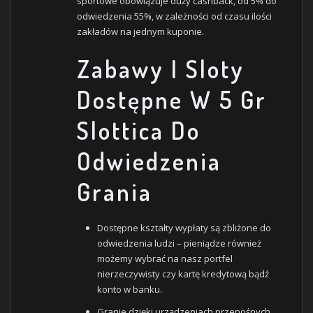
sportowe obowiązuje duży cashback, od 5% do
odwiedzenia 55%, w zależności od czasu ilości
zakładów na jednym kuponie.
Zabawy I Sloty
Dostępne W 5 Gr
Slottica Do
Odwiedzenia
Grania
Dostępne kształty wypłaty są zbliżone do
odwiedzenia ludzi – pieniądze również
możemy wybrać na nasz portfel
nierzeczywisty czy kartę kredytową bądź
konto w banku.
Granie dzięki urządzeniach przenośnych