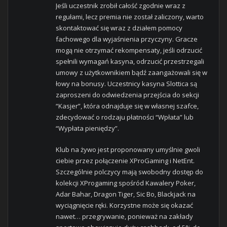
Jeśli uczestnik zrobił całość zgodnie wraz z
regułami, lecz premia nie został zaliczony, warto
skontaktować się wraz z działem pomocy
fachowego dla wyjaśnienia przyczyny. Gracze
mogą nie otrzymać rekompensaty, jeśli odrzucić
spełnili wymagań kasyna, odrzucić przestrzegali
umowy z użytkownikiem bądź zaangażowali się w
łowy na bonusy. Uczestnicy kasyna Slottica są
zaproszeni do odwiedzenia przejścia do sekcji
“Kasjer”, która odnajduje się w własnej szafce,
zdecydować o rodzaju płatności “Wpłata” lub
“Wypłata pieniędzy”.
Klub na żywo jest proponowany umyślnie gwoli
ciebie przez połączenie XProGaming i NetEnt.
Szczególnie polczycy mają swobodny dostęp do
kolekcji XProgaming spośród Kawalery Poker,
Adar Bahar, Dragon Tiger, Sic Bo, Blackjack na
wyciągnięcie ręki. Korzystne może się okazać
nawet… przegrywanie, ponieważ na zakłady