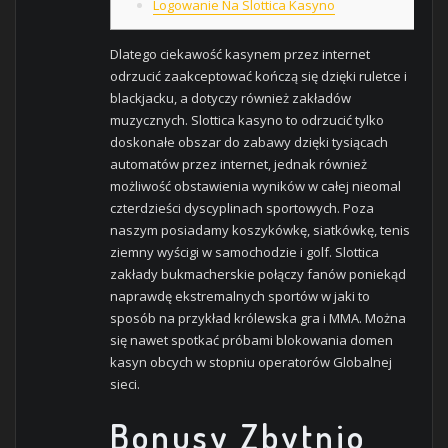
Logowanie Na Slottica Kasyno
Dlatego ciekawość kasynem przez internet
odrzucić zaakceptować kończą się dzięki ruletce i
blackjacku, a dotyczy również zakładów
muzycznych. Slottica kasyno to odrzucić tylko
doskonałe obszar do zabawy dzięki tysiącach
automatów przez internet, jednak również
możliwość obstawienia wyników w całej nieomal
czterdzieści dyscyplinach sportowych. Poza
naszym posiadamy koszykówkę, siatkówkę, tenis
ziemny wyścigi w samochodzie i golf. Slottica
zakłady bukmacherskie połączy fanów poniekąd
naprawdę ekstremalnych sportów w jaki to
sposób na przykład królewska gra i MMA. Można
się nawet spotkać próbami blokowania domen
kasyn obcych w stopniu operatorów Globalnej
sieci.
Bonusy Zbytnio