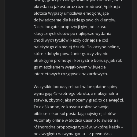
określa na jakość oraz różnorodność, Aplikacja
Slottica Wypłaty umożliwia emocjonujące
doświadczenie dla każdego swoich klientów.
Dzięki bogatej propozycji gier, od czasu
klasycznych slotów po najlepsze wydania
chodliwych tytułów, każdy odnajdzie coś
należytego dla mojej dziurki. To kasyno online,
które zdobyło poważanie graczy zbytnio
atrakcyjne promocje i korzystne bonusy, jak robi
go mieszkaniem wyjątkowym w świecie
internetowych rozgrywek hazardowych.
Wszystkie bonusy reload na bezpłatne spiny
wymagają 45-krotnego obrotu, a maksymalna
stawka, zbytnio jaką możemy grać, to dziewięć zł.
To dziś kanon, że kasyna online w swojej
bibliotece konsol posiadają najwięcej slotów.
Automaty online w Slottica Casino to świetna i
różnorodna propozycja tytułów, w której każdy –
bez względu na wymagania – z pewnością